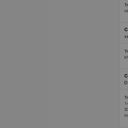
Tr
n
C
x
Tr
k
C
Đ
Tr
1
(
t