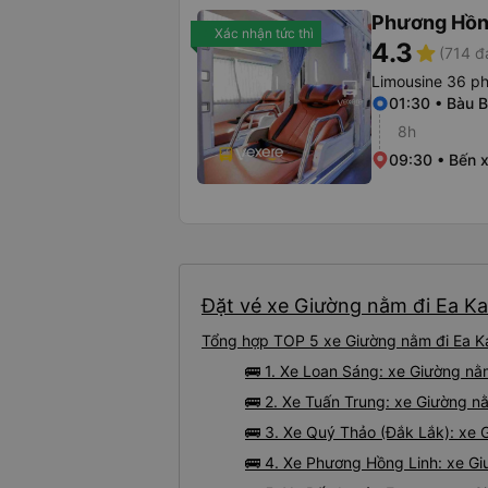
Phương Hồn
Xác nhận tức thì
4.3
star
(714 đ
Limousine 36 p
01:30 • Bàu 
8h
09:30 • Bến x
Đặt vé xe Giường nằm đi Ea Ka
Tổng hợp TOP 5 xe Giường nằm đi Ea Ka
🚌 1. Xe Loan Sáng: xe Giường nằ
🚌 2. Xe Tuấn Trung: xe Giường nằ
🚌 3. Xe Quý Thảo (Đắk Lắk): xe 
🚌 4. Xe Phương Hồng Linh: xe Gi