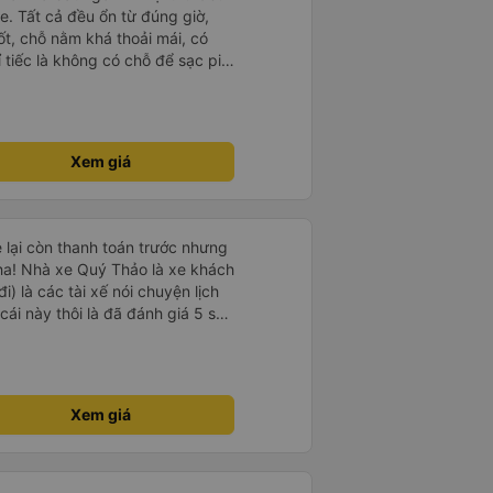
e. Tất cả đều ổn từ đúng giờ,
ốt, chỗ nằm khá thoải mái, có
ỉ tiếc là không có chỗ để sạc pin
 rồi!
Xem giá
e lại còn thanh toán trước nhưng
ha! Nhà xe Quý Thảo là xe khách
i) là các tài xế nói chuyện lịch
cái này thôi là đã đánh giá 5 sao
psi rất dễ thương chứ không có
e khác. Đón trả đúng điểm.
t. Nói chung 10 điểm.
Xem giá