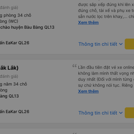
được sắp xếp đúng khi lên x
đánh giá)
đúng chỗ, tài xế và phụ xe t
ng phòng 34 chỗ
sẵn nước lọc trên khay,... ch
hòng (WC)
thôi. Nhưng vậy cũng quá ổn
Xem thêm
 chào huyện Bàu Bàng QL13
rấn EaKar QL26
keyboard_arrow_down
Thông tin chi tiết
ắk Lắk)
Lần đầu tiên đặt vé xe onlin
không làm mình thất vọng n
đánh giá)
duy nhất (Đối với mình từng đ
ng nằm 34 chỗ
sự chứ không nói tục. Riêng 
hòng
rồi. Chú tài xế còn uống pe
Xem thêm
Bàng QL13
hút thuốc phè phè như các x
Được nằm đúng giường đã đặ
rấn EaKar QL26
keyboard_arrow_down
Thông tin chi tiết