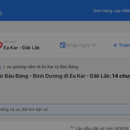
Đơn hàng của tôi
M
fo
Nơi đến
add
Nhập ngày đi
Thêm
xe giường nằm đi Ea Kar từ Bàu Bàng
g
ừ Bàu Bàng - Bình Dương đi Ea Kar - Đắk Lắk
: 14 ch
rống và ưu đãi khi đặt vé
Lần đầu đặt vé trên VEXERE 