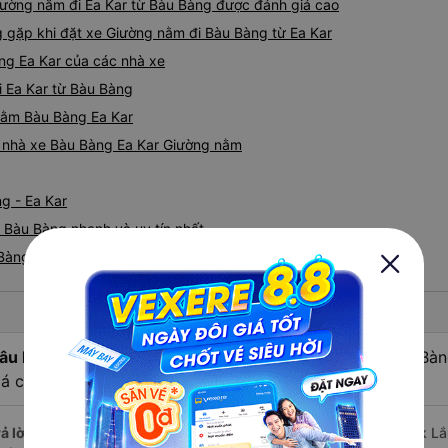
iường nằm đi Ea Kar từ Bàu Bàng được đánh giá cao
gặp khi đặt xe Giường nằm đi Bàu Bàng từ Ea Kar
ng Ea Kar của các nhà xe
i Ea Kar từ Bàu Bàng
 nằm Bàu Bàng Ea Kar
iá nhà xe Bàu Bàng Ea Kar Giường nằm
g - Ea Kar
 Bàu Bàng nhanh và uy tín nhất
Bàng đi Ea Kar
âu hỏi:
Nhà xe Giường nằm đi Ea Kar - Đắk Lắk từ Bàu Bà
iá cao cấp, chất lượng tốt nhất?
ả lời:
Nhà xe Giường nằm đi Bàu Bàng - Bình Dương Ea Kar - Đắk Lắk