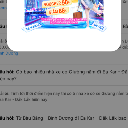
hất là những nhà xe Loan Sáng, Tuấn Trung, Quý Thảo (Đắk Lắk). X
ương Ea Kar - Đắk Lắk
âu hỏi:
Hãng Xe Giường nằm đi Ea Kar - Đắk Lắk từ Bàu Bà
ả lời:
Hãng xe Giường nằm đi Ea Kar - Đắk Lắk từ Bàu Bàng - Bình Dư
60.000 đồng của nhà xe Phương Hồng Linh. Xem danh sách đầy đủ
ình Dương
âu hỏi:
Có bao nhiêu nhà xe có Giường nằm đi Ea Kar - Đắ
iện nay?
ả lời:
Tính tới thời điểm hiện nay thì có 5 nhà xe có xe Giường nằm
 Ea Kar - Đắk Lắk hiện nay
âu hỏi:
Từ Bàu Bàng - Bình Dương đi Ea Kar - Đắk Lắk bao