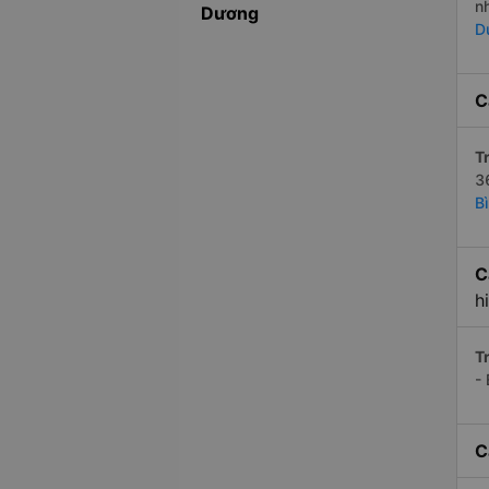
n
Dương
D
C
Tr
3
B
C
h
Tr
-
C