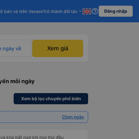
help_outline
Đăng nhập
ở bán vé trên Vexere
Trở thành đối tác
arrow_drop_down
Xem giá
 ngày về
uyến mỗi ngày
Xem bộ lọc chuyến phổ biến
Chọn ngày
và khá bất ngờ khi mọi thứ đều