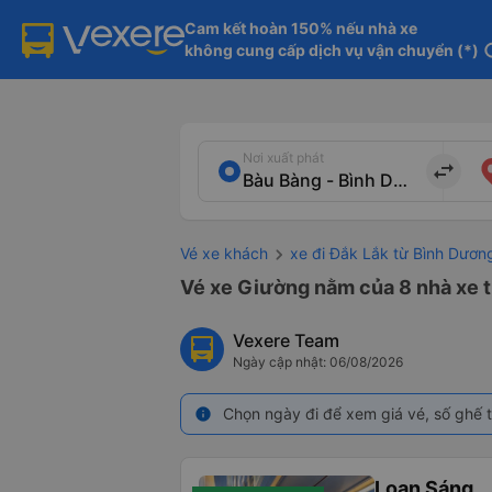
Cam kết hoàn 150% nếu nhà xe

không cung cấp dịch vụ vận chuyển (*)
in
Nơi xuất phát
import_export
Vé xe khách
xe đi Đắk Lắk từ Bình Dươn
Vé xe Giường nằm của 8 nhà xe t
Vexere Team
Ngày cập nhật: 06/08/2026
Chọn ngày đi để xem giá vé, số ghế t
info
Loan Sáng