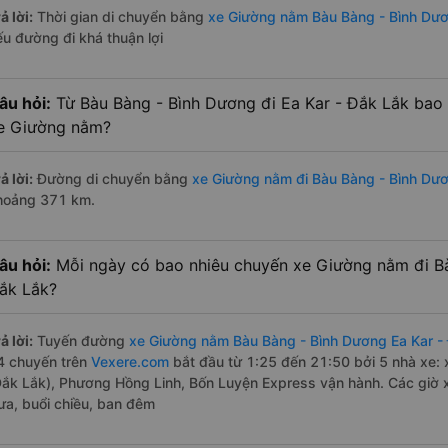
ả lời:
Thời gian di chuyển bằng
xe Giường nằm Bàu Bàng - Bình Dươ
ếu đường đi khá thuận lợi
âu hỏi:
Từ Bàu Bàng - Bình Dương đi Ea Kar - Đắk Lắk bao
e Giường nằm?
ả lời:
Đường di chuyển bằng
xe Giường nằm đi Bàu Bàng - Bình Dươ
hoảng 371 km.
âu hỏi:
Mỗi ngày có bao nhiêu chuyến xe Giường nằm đi Bà
ắk Lắk?
ả lời:
Tuyến đường
xe Giường nằm Bàu Bàng - Bình Dương Ea Kar -
4 chuyến trên
Vexere.com
bắt đầu từ 1:25 đến 21:50 bởi 5 nhà xe:
Đắk Lắk), Phương Hồng Linh, Bốn Luyện Express vận hành. Các giờ 
rưa, buổi chiều, ban đêm