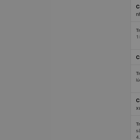
C
n
Tr
1
C
Tr
l
C
x
Tr
s
4