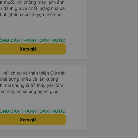
hút thuốc khi phòng máy lạnh ảnh
 nhiệt tình nói chuyện nhỏ nhẹ
ÔNG CẦN THANH TOÁN TRƯỚC
Xem giá
i vẻ lịch sự và thân thiện Giờ đến
 phải dừng nhiều và lên xuống
, nói chung là tối thấy yên tâm
xe này, và sẽ ủng hộ và giới
g dịch vụ của nhà xe này
ÔNG CẦN THANH TOÁN TRƯỚC
Xem giá