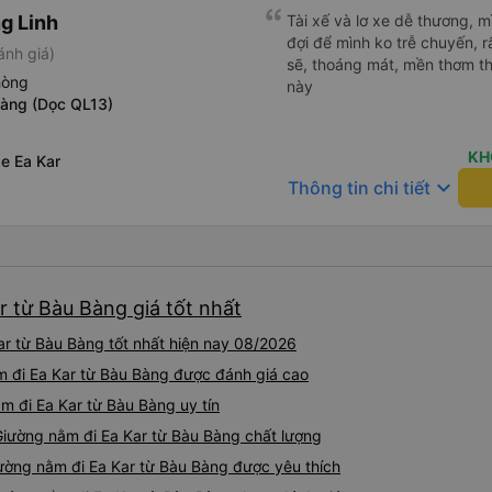
g Linh
Tài xế và lơ xe dễ thương, 
đợi để mình ko trễ chuyến, r
ánh giá)
sẽ, thoáng mát, mền thơm th
hòng
này
Bàng (Dọc QL13)
KH
e Ea Kar
keyboard_arrow_down
Thông tin chi tiết
r từ Bàu Bàng giá tốt nhất
r từ Bàu Bàng tốt nhất hiện nay 08/2026
m đi Ea Kar từ Bàu Bàng được đánh giá cao
m đi Ea Kar từ Bàu Bàng uy tín
Giường nằm đi Ea Kar từ Bàu Bàng chất lượng
ường nằm đi Ea Kar từ Bàu Bàng được yêu thích