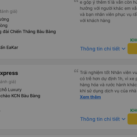
e góp ý thêm tí là vẫn còn 
hưởng với người khác em vẫn đánh giá về chất lượng nhà xe
đánh giá)
và bạn nhân viên phục vụ rất
iường
với khách hàng
hòng
g đài Chiến Thắng Bàu Bàng
KH
rấn EaKar
keyboard_arrow_down
Thông tin chi tiết
Express
Trải nghiệm tốt Nhân viên vu
có trễ hơn dự định 1h, vì xe
ánh giá)
hàng hóa và rước hành khách
chỗ Luxury
khi sử dụng dịch vụ của nhà 
 chào KCN Bàu Bàng
thiệu cho người thân sử dụn
Xem thêm
KH
r
keyboard_arrow_down
Thông tin chi tiết