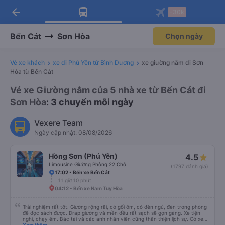
arrow_back
Tải app Vexere ngay!
Tải app Vexere
-30k
Mở app
Mở app
Nhận ưu đãi thành viên độc
-30k/ghế khi đặt vé máy bay qua
quyền
app
Bến Cát
Sơn Hòa
Chọn ngày
Vé xe khách
xe đi Phú Yên từ Bình Dương
xe giường nằm đi Sơn
Hòa từ Bến Cát
Vé xe Giường nằm của 5 nhà xe từ Bến Cát đi
Sơn Hòa
: 3 chuyến mỗi ngày
Vexere Team
Ngày cập nhật: 08/08/2026
Hồng Sơn (Phú Yên)
4.5
Limousine Giường Phòng 22 Chỗ
(1797 đánh giá)
17:02 • Bến xe Bến Cát
11 giờ 10 phút
04:12 • Bến xe Nam Tuy Hòa
Trải nghiệm rất tốt. Giường rộng rãi, có gối ôm, có đèn ngủ, đèn trong phòng
để đọc sách được. Drap giường và mền đều rất sạch sẽ gọn gàng. Xe tiện
nghi, chạy êm. Bác tài và các anh nhân viên cũng thân thiện lịch sự. Có xe