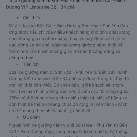
b. Xe giường nằm đi Sơn Hòa - Phú Yên từ Bến Cát - Bình
Dương VIP Limousine 32 - 34 chỗ
Giới thiệu
Đây là loại xe Bến Cát - Bình Dương Sơn Hòa - Phú Yên đáp
ứng được tiêu chí của nhiều khách hàng khó tính: chất lượng
cao nhưng giá cả phải chăng. Loại xe này được cải tiến từ
các dòng xe 44 chỗ, giảm số lượng giường nằm, thiết kế
thêm rèm che khiến không gian trở nên thoáng đãng và
riêng tư hơn.
Tiện ích
Loại xe giường nằm đi Sơn Hòa - Phú Yên từ Bến Cát - Bình
Dương VIP Limousine 32 - 34 chỗ này được trang bị đầy đủ
mọi nội thất cần thiết. Có chăn đắp, gối kê sạch sẽ, thơm
tho, Tivi màn hình phẳng siêu nét, ổ cắm sạc đa năng nguồn
220v có thể dùng chung cho nhiều thiết bị. Một số hãng xe
còn thiết kế thêm khoang chứa đồ rộng rãi nên hành khách
có thể mang theo nhiều hành lý cần thiết.
Ưu điểm
Ngoại hình xe giường nằm vip đi Sơn Hòa - Phú Yên từ Bến
Cát - Bình Dương đẹp, sáng bóng. Nổi bật nhất là hệ thống