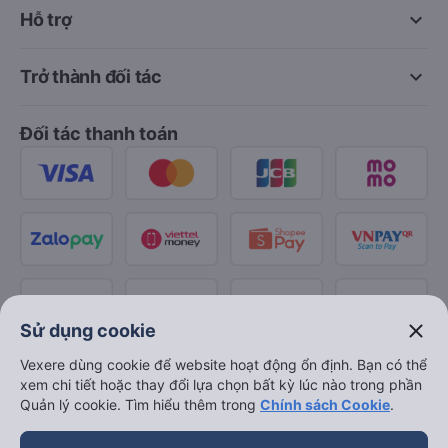
keyboard_arrow_down
Hỗ trợ
keyboard_arrow_down
Trở thành đối tác
Đối tác thanh toán
close
Sử dụng cookie
Vexere dùng cookie để website hoạt động ổn định. Bạn có thể
xem chi tiết hoặc thay đổi lựa chọn bất kỳ lúc nào trong phần
Quản lý cookie. Tìm hiểu thêm trong
Chính sách Cookie
.