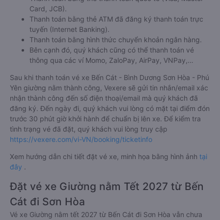
Card, JCB).
Thanh toán bằng thẻ ATM đã đăng ký thanh toán trực
tuyến (Internet Banking).
Thanh toán bằng hình thức chuyển khoản ngân hàng.
Bên cạnh đó, quý khách cũng có thể thanh toán vé
thông qua các ví Momo, ZaloPay, AirPay, VNPay,…
Sau khi thanh toán vé xe Bến Cát - Bình Dương Sơn Hòa - Phú
Yên giường nằm thành công, Vexere sẽ gửi tin nhắn/email xác
nhận thành công đến số điện thoại/email mà quý khách đã
đăng ký. Đến ngày đi, quý khách vui lòng có mặt tại điểm đón
trước 30 phút giờ khởi hành để chuẩn bị lên xe. Để kiểm tra
tình trạng vé đã đặt, quý khách vui lòng truy cập
https://vexere.com/vi-VN/booking/ticketinfo
Xem hướng dẫn chi tiết đặt vé xe, minh họa bằng hình ảnh
tại
đây
.
Đặt vé xe Giường nằm Tết 2027 từ Bến
Cát đi Sơn Hòa
Vé xe Giường nằm tết 2027 từ Bến Cát đi Sơn Hòa vẫn chưa