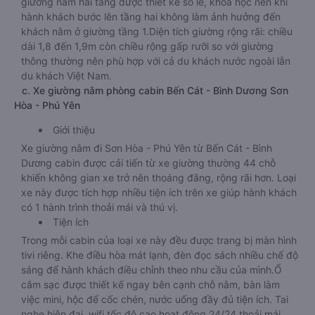
giường nằm hai tầng được thiết kế so le, khoa học nên khi
hành khách bước lên tầng hai không làm ảnh hưởng đến
khách nằm ở giường tầng 1.Diện tích giường rộng rãi: chiều
dài 1,8 đến 1,9m còn chiều rộng gấp rưỡi so với giường
thông thường nên phù hợp với cả du khách nước ngoài lẫn
du khách Việt Nam.
c. Xe giường nằm phòng cabin Bến Cát - Bình Dương Sơn
Hòa - Phú Yên
Giới thiệu
Xe giường nằm đi Sơn Hòa - Phú Yên từ Bến Cát - Bình
Dương cabin được cải tiến từ xe giường thường 44 chỗ
khiến không gian xe trở nên thoáng đãng, rộng rãi hơn. Loại
xe này được tích hợp nhiều tiện ích trên xe giúp hành khách
có 1 hành trình thoải mái và thú vị.
Tiện ích
Trong mỗi cabin của loại xe này đều được trang bị màn hình
tivi riêng. Khe điều hòa mát lạnh, đèn đọc sách nhiều chế độ
sáng để hành khách điều chỉnh theo nhu cầu của mình.Ổ
cắm sạc được thiết kế ngay bên cạnh chỗ nằm, bàn làm
việc mini, hộc để cốc chén, nước uống đầy đủ tiện ích. Tai
nghe hiện đại, wifi tốc độ cao hoạt động 24/24 thoải mái