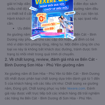
giải trí hấp dẫn. Trong phòng có tai nghe, có đèn đọc sách
nhiều chế độ sáng, wifi tốc độ cao. Tại mỗi giường nằm đều
có thiết kế ổ cắm sạc đa năng nguồn điện 220v cực tiện lợi.
Hành khách có thể sạc điện thoại, sạc laptop, sạc ipad nếu
cần.
Ưu điểm
Xe giường nằm đôi đi Sơn Hòa - Phú Yên từ Bến Cát - Bình
Dương này phù hợp cho các cặp đôi hoặc gia đình có bé
nhỏ vì diện tích phòng rộng, riêng tư. Một điểm cộng lớn cho
loại xe này là không bắt khách dọc đường, tránh được tình
trạng bị nhồi nhét trong quá trình di chuyển.
2. Về chất lượng, review, đánh giá nhà xe Bến Cát -
Bình Dương Sơn Hòa - Phú Yên giường nằm
Xe giường nằm đi Sơn Hòa - Phú Yên từ Bến Cát - Bình Dương
tốt nhất được phân loại chất lượng dựa trên đánh giá từ 1 đến
5 của khách hàng với các tiêu chí như: Chất lượng xe giường
nằm, Đúng giờ, Chất lượng phục vụ trên
Vexere.com
. Đánh
giá này được viết trực tiếp bởi các khách hàng đã trải nghiệm
các hãng Xe Bến Cát - Bình Dương đi Sơn Hòa - Phú Yên.