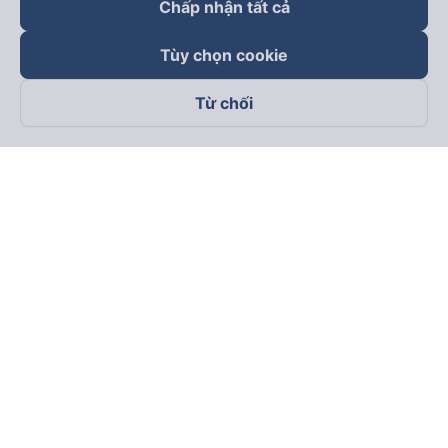
Chấp nhận tất cả
Tùy chọn cookie
Từ chối
Theo dõi chúng tôi trên
Facebook
Tiktok
Youtube
Công ty TNHH Thương Mại Dịch Vụ Vexere
Địa chỉ đăng ký kinh doanh: 8C Chữ Đồng Tử, Phường Tân
Sơn Nhất, TP. Hồ Chí Minh, Việt Nam
Địa chỉ
:
Lầu 2, toà nhà H3 Circo Hoàng Diệu, 384 Hoàng Diệu,
Phường Khánh Hội, TP Hồ Chí Minh, Việt Nam
Tầng 3, toà nhà 101 Láng Hạ, 101 Láng Hạ, Phường Láng, TP.
Hà Nội, Việt Nam
Giấy chứng nhận ĐKKD số 0315133726 do Sở KH và ĐT TP.
Hồ Chí Minh cấp lần đầu ngày 27/6/2018
Bản quyền © 2025 thuộc về Vexere.com