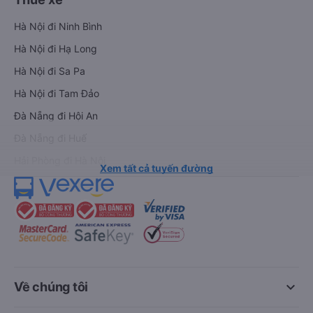
Hà Nội đi Ninh Bình
Hà Nội đi Hạ Long
Hà Nội đi Sa Pa
Hà Nội đi Tam Đảo
Đà Nẵng đi Hội An
Đà Nẵng đi Huế
Hải Phòng đi Hà Nội
Xem tất cả tuyến đường
keyboard_arrow_down
Về chúng tôi