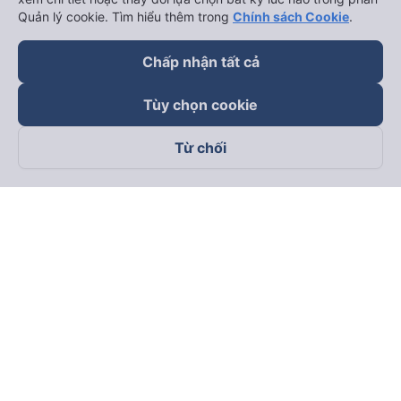
Quản lý cookie. Tìm hiểu thêm trong
Chính sách Cookie
.
Chấp nhận tất cả
Tùy chọn cookie
Từ chối
Theo dõi chúng tôi trên
Facebook
Tiktok
Youtube
Công ty TNHH Thương Mại Dịch Vụ Vexere
Địa chỉ đăng ký kinh doanh: 8C Chữ Đồng Tử, Phường Tân
Sơn Nhất, TP. Hồ Chí Minh, Việt Nam
Địa chỉ
:
Lầu 2, toà nhà H3 Circo Hoàng Diệu, 384 Hoàng Diệu,
Phường Khánh Hội, TP Hồ Chí Minh, Việt Nam
Tầng 3, toà nhà 101 Láng Hạ, 101 Láng Hạ, Phường Láng, TP.
Hà Nội, Việt Nam
Giấy chứng nhận ĐKKD số 0315133726 do Sở KH và ĐT TP.