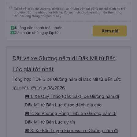
Tài xế và lơ xe dễ thương, mình kẹt xe nhưng vẫn cố gắng đợi để mình ko trễ
chuyến, rất nhẹ nhàng và lịch sự. Xe sạch sẽ, thoáng mát, mền thơm tho.
Rất hài lòng trong chuyến đi này
Không cần thanh toán trước
Xem giá
Xác nhận chỗ ngay lập tức
Đặt vé xe Giường nằm đi Đăk Mil từ Bến
Lức giá tốt nhất
Tổng hợp TOP 3 xe Giường nằm đi Đăk Mil từ Bến Lức
tốt nhất hiện nay 08/2026
🚌 1. Xe Quý Thảo (Đắk Lắk): xe Giường nằm đi
Đăk Mil từ Bến Lức được đánh giá cao
🚌 2. Xe Phương Hồng Linh: xe Giường nằm đi
Đăk Mil từ Bến Lức uy tín
🚌 3. Xe Bốn Luyện Express: xe Giường nằm đi