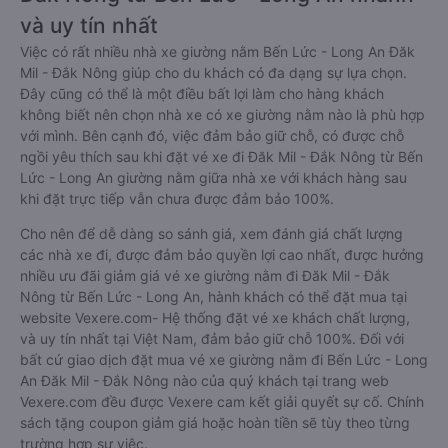
và uy tín nhất
Việc có rất nhiều nhà xe giường nằm Bến Lức - Long An Đăk
Mil - Đắk Nông giúp cho du khách có đa dạng sự lựa chọn.
Đây cũng có thể là một điều bất lợi làm cho hàng khách
không biết nên chọn nhà xe có xe giường nằm nào là phù hợp
với mình. Bên cạnh đó, việc đảm bảo giữ chỗ, có được chỗ
ngồi yêu thích sau khi đặt vé xe đi Đăk Mil - Đắk Nông từ Bến
Lức - Long An giường nằm giữa nhà xe với khách hàng sau
khi đặt trực tiếp vẫn chưa được đảm bảo 100%.
Cho nên để dễ dàng so sánh giá, xem đánh giá chất lượng
các nhà xe đi, được đảm bảo quyền lợi cao nhất, được hưởng
nhiều ưu đãi giảm giá vé xe giường nằm đi Đăk Mil - Đắk
Nông từ Bến Lức - Long An, hành khách có thể đặt mua tại
website Vexere.com- Hệ thống đặt vé xe khách chất lượng,
và uy tín nhất tại Việt Nam, đảm bảo giữ chỗ 100%. Đối với
bất cứ giao dịch đặt mua vé xe giường nằm đi Bến Lức - Long
An Đăk Mil - Đắk Nông nào của quý khách tại trang web
Vexere.com đều được Vexere cam kết giải quyết sự cố. Chính
sách tặng coupon giảm giá hoặc hoàn tiền sẽ tùy theo từng
trường hợp sự việc.