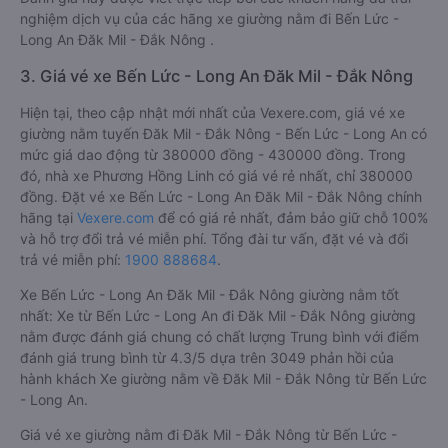
nghiệm dịch vụ của các hãng xe giường nằm đi Bến Lức -
Long An Đăk Mil - Đắk Nông .
3. Giá vé xe Bến Lức - Long An Đăk Mil - Đắk Nông
Hiện tại, theo cập nhật mới nhất của Vexere.com, giá vé xe
giường nằm tuyến Đăk Mil - Đắk Nông - Bến Lức - Long An có
mức giá dao động từ 380000 đồng - 430000 đồng. Trong
đó, nhà xe Phương Hồng Linh có giá vé rẻ nhất, chỉ 380000
đồng. Đặt vé xe Bến Lức - Long An Đăk Mil - Đắk Nông chính
hãng tại
Vexere.com
để có giá rẻ nhất, đảm bảo giữ chỗ 100%
và hỗ trợ đổi trả vé miễn phí. Tổng đài tư vấn, đặt vé và đổi
trả vé miễn phí:
1900 888684
.
Xe Bến Lức - Long An Đăk Mil - Đắk Nông giường nằm tốt
nhất: Xe từ Bến Lức - Long An đi Đăk Mil - Đắk Nông giường
nằm được đánh giá chung có chất lượng Trung bình với điểm
đánh giá trung bình từ 4.3/5 dựa trên 3049 phản hồi của
hành khách Xe giường nằm về Đăk Mil - Đắk Nông từ Bến Lức
- Long An.
Giá vé xe giường nằm đi Đăk Mil - Đắk Nông từ Bến Lức -