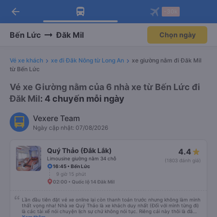
arrow_back
Tải app Vexere ngay!
Tải app Vexere
-30k
Mở app
Mở app
Nhận ưu đãi thành viên độc
-30k/ghế khi đặt vé máy bay qua
quyền
app
Bến Lức
Đăk Mil
Chọn ngày
Vé xe khách
xe đi Đăk Nông từ Long An
xe giường nằm đi Đăk Mil
từ Bến Lức
Vé xe Giường nằm của 6 nhà xe từ Bến Lức đi
Đăk Mil
: 4 chuyến mỗi ngày
Vexere Team
Ngày cập nhật: 07/08/2026
Quý Thảo (Đắk Lắk)
4.4
Limousine giường nằm 34 chỗ
(1803 đánh giá)
16:45 • Bến Lức
9 giờ 15 phút
02:00 • Quốc lộ 14 Đăk Mil
Lần đầu tiên đặt vé xe online lại còn thanh toán trước nhưng không làm mình
thất vọng nha! Nhà xe Quý Thảo là xe khách duy nhất (Đối với mình từng đi)
là các tài xế nói chuyện lịch sự chứ không nói tục. Riêng cái này thôi là đã