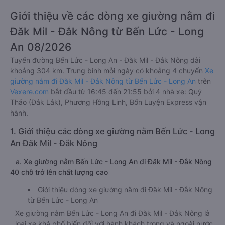
Giới thiệu về các dòng xe giường nằm đi
Đăk Mil - Đắk Nông từ Bến Lức - Long
An 08/2026
Tuyến đường Bến Lức - Long An - Đăk Mil - Đắk Nông dài
khoảng 304 km. Trung bình mỗi ngày có khoảng 4 chuyến
Xe
giường nằm đi Đăk Mil - Đắk Nông từ Bến Lức - Long An
trên
Vexere.com
bắt đầu từ 16:45 đến 21:55 bởi 4 nhà xe: Quý
Thảo (Đắk Lắk), Phương Hồng Linh, Bốn Luyện Express vận
hành.
1. Giới thiệu các dòng xe giường nằm Bến Lức - Long
An Đăk Mil - Đắk Nông
a. Xe giường nằm Bến Lức - Long An đi Đăk Mil - Đắk Nông
40 chỗ trở lên chất lượng cao
Giới thiệu dòng xe giường nằm đi Đăk Mil - Đắk Nông
từ Bến Lức - Long An
Xe giường nằm Bến Lức - Long An đi Đăk Mil - Đắk Nông là
loại xe khá phổ biến đối với hành khách trong và ngoài nước