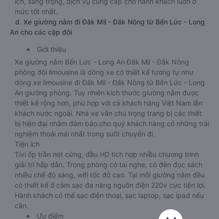
ích, sang trọng, dịch vụ cung cấp cho hành khách luôn ở
mức tốt nhất.
d. Xe giường nằm đi Đăk Mil - Đắk Nông từ Bến Lức - Long
An cho các cặp đôi
Giới thiệu
Xe giường nằm Bến Lức - Long An Đăk Mil - Đắk Nông
phòng đôi limousine là dòng xe có thiết kế tương tự như
dòng xe limousine đi Đăk Mil - Đắk Nông từ Bến Lức - Long
An giường phòng. Tuy nhiên kích thước giường nằm được
thiết kế rộng hơn, phù hợp với cả khách hàng Việt Nam lẫn
khách nước ngoài. Nhà xe vẫn chú trọng trang bị các thiết
bị hiện đại nhằm đảm bảo cho quý khách hàng có những trải
nghiệm thoải mái nhất trong suốt chuyến đi.
Tiện ích
Tivi ốp trần nét cứng, đầu HD tích hợp nhiều chương trình
giải trí hấp dẫn. Trong phòng có tai nghe, có đèn đọc sách
nhiều chế độ sáng, wifi tốc độ cao. Tại mỗi giường nằm đều
có thiết kế ổ cắm sạc đa năng nguồn điện 220v cực tiện lợi.
Hành khách có thể sạc điện thoại, sạc laptop, sạc ipad nếu
cần.
Ưu điểm