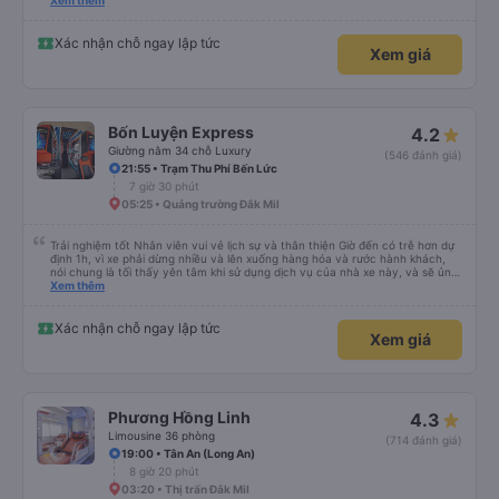
đánh giá 5 sao rồi. Chú tài xế còn uống pepsi rất dễ thương chứ không có
Xem thêm
hút thuốc phè phè như các xe khác. Đón trả đúng điểm. Được nằm đúng
giường đã đặt. Nói chung 10 điểm.
Xác nhận chỗ ngay lập tức
Xem giá
Bốn Luyện Express
4.2
Giường nằm 34 chỗ Luxury
(546 đánh giá)
21:55 • Trạm Thu Phí Bến Lức
7 giờ 30 phút
05:25 • Quảng trường Đắk Mil
Trải nghiệm tốt Nhân viên vui vẻ lịch sự và thân thiện Giờ đến có trễ hơn dự
định 1h, vì xe phải dừng nhiều và lên xuống hàng hóa và rước hành khách,
nói chung là tối thấy yên tâm khi sử dụng dịch vụ của nhà xe này, và sẽ ủng
hộ và giới thiệu cho người thân sử dụng dịch vụ của nhà xe này
Xem thêm
Xác nhận chỗ ngay lập tức
Xem giá
Phương Hồng Linh
4.3
Limousine 36 phòng
(714 đánh giá)
19:00 • Tân An (Long An)
8 giờ 20 phút
03:20 • Thị trấn Đắk Mil