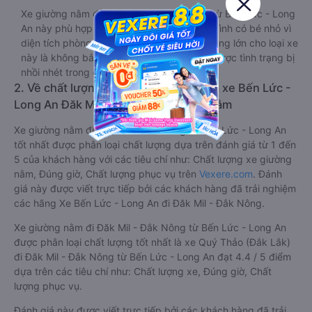
Xe giường nằm đôi đi Đăk Mil - Đắk Nông từ Bến Lức - Long
An này phù hợp cho các cặp đôi hoặc gia đình có bé nhỏ vì
diện tích phòng rộng, riêng tư. Một điểm cộng lớn cho loại xe
này là không bắt khách dọc đường, tránh được tình trạng bị
nhồi nhét trong quá trình di chuyển.
2. Về chất lượng, review, đánh giá nhà xe Bến Lức -
Long An Đăk Mil - Đắk Nông giường nằm
Xe giường nằm đi Đăk Mil - Đắk Nông từ Bến Lức - Long An
tốt nhất được phân loại chất lượng dựa trên đánh giá từ 1 đến
5 của khách hàng với các tiêu chí như: Chất lượng xe giường
nằm, Đúng giờ, Chất lượng phục vụ trên
Vexere.com
. Đánh
giá này được viết trực tiếp bởi các khách hàng đã trải nghiệm
các hãng Xe Bến Lức - Long An đi Đăk Mil - Đắk Nông.
Xe giường nằm đi Đăk Mil - Đắk Nông từ Bến Lức - Long An
được phân loại chất lượng tốt nhất là xe Quý Thảo (Đắk Lắk)
đi Đăk Mil - Đắk Nông từ Bến Lức - Long An đạt 4.4 / 5 điểm
dựa trên các tiêu chí như: Chất lượng xe, Đúng giờ, Chất
lượng phục vụ.
Đánh giá này được viết trực tiếp bởi các khách hàng đã trải