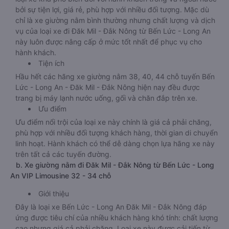
bởi sự tiện lợi, giá rẻ, phù hợp với nhiều đối tượng. Mặc dù
chỉ là xe giường nằm bình thường nhưng chất lượng và dịch
vụ của loại xe đi Đăk Mil - Đắk Nông từ Bến Lức - Long An
này luôn được nâng cấp ở mức tốt nhất để phục vụ cho
hành khách.
Tiện ích
Hầu hết các hãng xe giường nằm 38, 40, 44 chỗ tuyến Bến
Lức - Long An - Đăk Mil - Đắk Nông hiện nay đều được
trang bị máy lạnh nước uống, gối và chăn đắp trên xe.
Ưu điểm
Ưu điểm nổi trội của loại xe này chính là giá cả phải chăng,
phù hợp với nhiều đối tượng khách hàng, thời gian di chuyển
linh hoạt. Hành khách có thể dễ dàng chọn lựa hãng xe này
trên tất cả các tuyến đường.
b. Xe giường nằm đi Đăk Mil - Đắk Nông từ Bến Lức - Long
An VIP Limousine 32 - 34 chỗ
Giới thiệu
Đây là loại xe Bến Lức - Long An Đăk Mil - Đắk Nông đáp
ứng được tiêu chí của nhiều khách hàng khó tính: chất lượng
cao nhưng giá cả phải chăng. Loại xe này được cải tiến từ