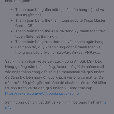
nhau bao gồm:
Thanh toán bằng tiền mặt tại các cửa hàng tiện lợi và
siêu thị gần nhà.
Thanh toán bằng thẻ thanh toán quốc tế (Visa, Master
Card, JCB).
Thanh toán bằng thẻ ATM đã đăng ký thanh toán trực
tuyến (Internet Banking).
Thanh toán bằng hình thức chuyển khoản ngân hàng.
Bên cạnh đó, quý khách cũng có thể thanh toán vé
thông qua các ví Momo, ZaloPay, AirPay, VNPay,…
Sau khi thanh toán vé xe Bến Lức - Long An Đăk Mil - Đắk
Nông giường nằm thành công, Vexere sẽ gửi tin nhắn/email
xác nhận thành công đến số điện thoại/email mà quý khách
đã đăng ký. Đến ngày đi, quý khách vui lòng có mặt tại điểm
đón trước 30 phút giờ khởi hành để chuẩn bị lên xe. Để kiểm
tra tình trạng vé đã đặt, quý khách vui lòng truy cập
https://vexere.com/vi-VN/booking/ticketinfo
Xem hướng dẫn chi tiết đặt vé xe, minh họa bằng hình ảnh
tại
đây
.