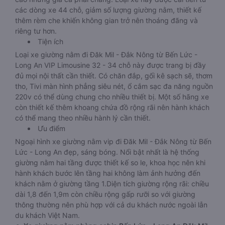
các dòng xe 44 chỗ, giảm số lượng giường nằm, thiết kế
thêm rèm che khiến không gian trở nên thoáng đãng và
riêng tư hơn.
Tiện ích
Loại xe giường nằm đi Đăk Mil - Đắk Nông từ Bến Lức -
Long An VIP Limousine 32 - 34 chỗ này được trang bị đầy
đủ mọi nội thất cần thiết. Có chăn đắp, gối kê sạch sẽ, thơm
tho, Tivi màn hình phẳng siêu nét, ổ cắm sạc đa năng nguồn
220v có thể dùng chung cho nhiều thiết bị. Một số hãng xe
còn thiết kế thêm khoang chứa đồ rộng rãi nên hành khách
có thể mang theo nhiều hành lý cần thiết.
Ưu điểm
Ngoại hình xe giường nằm vip đi Đăk Mil - Đắk Nông từ Bến
Lức - Long An đẹp, sáng bóng. Nổi bật nhất là hệ thống
giường nằm hai tầng được thiết kế so le, khoa học nên khi
hành khách bước lên tầng hai không làm ảnh hưởng đến
khách nằm ở giường tầng 1.Diện tích giường rộng rãi: chiều
dài 1,8 đến 1,9m còn chiều rộng gấp rưỡi so với giường
thông thường nên phù hợp với cả du khách nước ngoài lẫn
du khách Việt Nam.