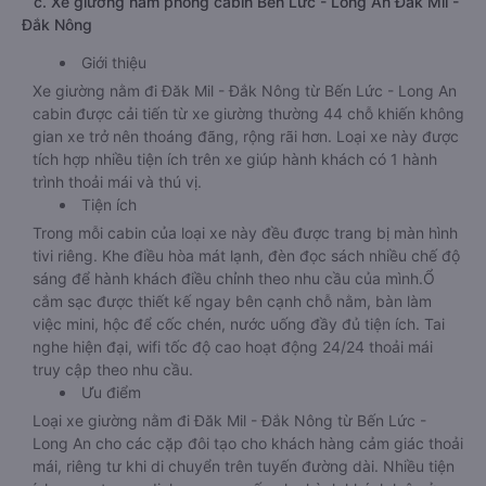
c. Xe giường nằm phòng cabin Bến Lức - Long An Đăk Mil -
Đắk Nông
Giới thiệu
Xe giường nằm đi Đăk Mil - Đắk Nông từ Bến Lức - Long An
cabin được cải tiến từ xe giường thường 44 chỗ khiến không
gian xe trở nên thoáng đãng, rộng rãi hơn. Loại xe này được
tích hợp nhiều tiện ích trên xe giúp hành khách có 1 hành
trình thoải mái và thú vị.
Tiện ích
Trong mỗi cabin của loại xe này đều được trang bị màn hình
tivi riêng. Khe điều hòa mát lạnh, đèn đọc sách nhiều chế độ
sáng để hành khách điều chỉnh theo nhu cầu của mình.Ổ
cắm sạc được thiết kế ngay bên cạnh chỗ nằm, bàn làm
việc mini, hộc để cốc chén, nước uống đầy đủ tiện ích. Tai
nghe hiện đại, wifi tốc độ cao hoạt động 24/24 thoải mái
truy cập theo nhu cầu.
Ưu điểm
Loại xe giường nằm đi Đăk Mil - Đắk Nông từ Bến Lức -
Long An cho các cặp đôi tạo cho khách hàng cảm giác thoải
mái, riêng tư khi di chuyển trên tuyến đường dài. Nhiều tiện