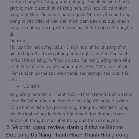
xe Đức Long Đà Nẵng giường phòng. Tuy nhiên kích thước
giường nằm được thiết kế rộng hơn, phù hợp với cả khách
hàng Việt Nam lẫn khách nước ngoài. Nhà xe vẫn chú trọng
trang bị các thiết bị hiện đại nhằm đảm bảo cho quý khách
hàng có những trải nghiệm thoải mái nhất trong suốt chuyến
đi.
Tiện ích
Tivi ốp trần nét cứng, đầu HD tích hợp nhiều chương trình
giải trí hấp dẫn. Trong phòng có tai nghe, có đèn đọc sách
nhiều chế độ sáng, wifi tốc độ cao. Tại mỗi giường nằm đều
có thiết kế ổ cắm sạc đa năng nguồn điện 220v cực tiện lợi.
Hành khách có thể sạc điện thoại, sạc laptop, sạc ipad nếu
cần.
Ưu điểm
Xe giường nằm đôi đi Thanh Hóa - Thanh Hóa từ Bến xe Đức
Long Đà Nẵng này phù hợp cho các cặp đôi hoặc gia đình
có bé nhỏ vì diện tích phòng rộng, riêng tư. Một điểm cộng
lớn cho loại xe này là không bắt khách dọc đường, tránh
được tình trạng bị nhồi nhét trong quá trình di chuyển.
2. Về chất lượng, review, đánh giá nhà xe Bến xe
Đức Long Đà Nẵng Thanh Hóa - Thanh Hóa giường