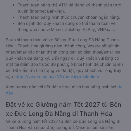
Thanh toán bằng thẻ ATM đã đăng ký thanh toán trực
tuyến (Internet Banking).
Thanh toán bằng hình thức chuyển khoản ngân hàng.
Bên cạnh đó, quý khách cũng có thể thanh toán vé
thông qua các ví Momo, ZaloPay, AirPay, VNPay,…
Sau khi thanh toán vé xe Bến xe Đức Long Đà Nẵng Thanh
Hóa - Thanh Hóa giường nằm thành công, Vexere sẽ gửi tin
nhắn/email xác nhận thành công đến số điện thoại/email mà
quý khách đã đăng ký. Đến ngày đi, quý khách vui lòng có
mặt tại điểm đón trước 30 phút giờ khởi hành để chuẩn bị lên
xe. Để kiểm tra tình trạng vé đã đặt, quý khách vui lòng truy
cập
https://vexere.com/vi-VN/booking/ticketinfo
Xem hướng dẫn chi tiết đặt vé xe, minh họa bằng hình ảnh
tại
đây
.
Đặt vé xe Giường nằm Tết 2027 từ Bến
xe Đức Long Đà Nẵng đi Thanh Hóa
Vé xe Giường nằm tết 2027 từ Bến xe Đức Long Đà Nẵng đi
Thanh Hóa vẫn chưa được công bố. Vexere.com sẽ sớm