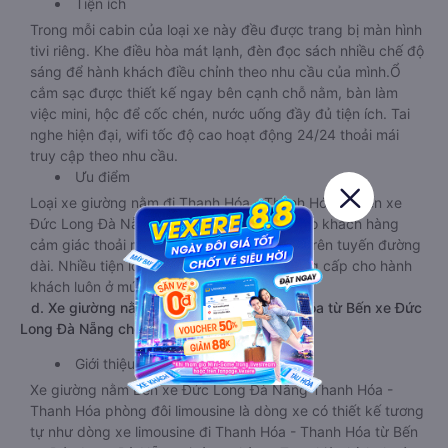
Tiện ích
Trong mỗi cabin của loại xe này đều được trang bị màn hình
tivi riêng. Khe điều hòa mát lạnh, đèn đọc sách nhiều chế độ
sáng để hành khách điều chỉnh theo nhu cầu của mình.Ổ
cắm sạc được thiết kế ngay bên cạnh chỗ nằm, bàn làm
việc mini, hộc để cốc chén, nước uống đầy đủ tiện ích. Tai
nghe hiện đại, wifi tốc độ cao hoạt động 24/24 thoải mái
truy cập theo nhu cầu.
Ưu điểm
Loại xe giường nằm đi Thanh Hóa - Thanh Hóa từ Bến xe
Đức Long Đà Nẵng cho các cặp đôi tạo cho khách hàng
cảm giác thoải mái, riêng tư khi di chuyển trên tuyến đường
dài. Nhiều tiện ích, sang trọng, dịch vụ cung cấp cho hành
khách luôn ở mức tốt nhất.
d. Xe giường nằm đi Thanh Hóa - Thanh Hóa từ Bến xe Đức
Long Đà Nẵng cho các cặp đôi
Giới thiệu
Xe giường nằm Bến xe Đức Long Đà Nẵng Thanh Hóa -
Thanh Hóa phòng đôi limousine là dòng xe có thiết kế tương
tự như dòng xe limousine đi Thanh Hóa - Thanh Hóa từ Bến