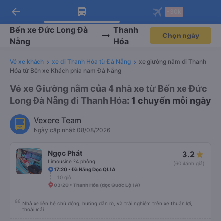
arrow_back
Tải app Vexere ngay!
Tải app Vexere
-30k
Mở app
Mở app
Nhận ưu đãi thành viên độc
-30k/ghế khi đặt vé máy bay qua
quyền
app
Bến xe Đức Long Đà
Thanh
Chọn ngày
Nẵng
Hóa
Vé xe khách
xe đi Thanh Hóa từ Đà Nẵng
xe giường nằm đi Thanh
Hóa từ Bến xe Khách phía nam Đà Nẵng
Vé xe Giường nằm của 4 nhà xe từ Bến xe Đức
Long Đà Nẵng đi Thanh Hóa
: 1 chuyến mỗi ngày
Vexere Team
Ngày cập nhật: 08/08/2026
Ngọc Phát
3.2
Limousine 24 phòng
(60 đánh giá)
17:20 • Đà Nẵng Dọc QL1A
10 giờ
03:20 • Thanh Hóa (dọc Quốc Lộ 1A)
Nhà xe liên hệ chủ động, hướng dẫn rõ, và trải nghiệm trên xe thuận lợi,
thoải mái