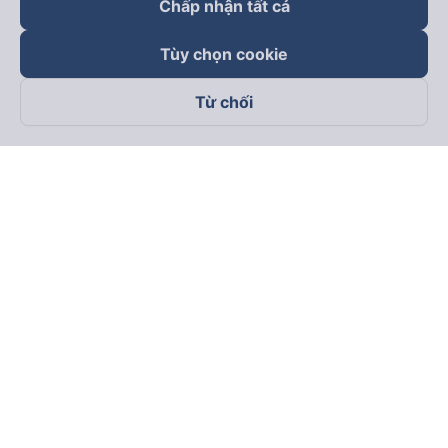
Chấp nhận tất cả
Tùy chọn cookie
Từ chối
Theo dõi chúng tôi trên
Facebook
Tiktok
Youtube
Công ty TNHH Thương Mại Dịch Vụ Vexere
Địa chỉ đăng ký kinh doanh: 8C Chữ Đồng Tử, Phường Tân
Sơn Nhất, TP. Hồ Chí Minh, Việt Nam
Địa chỉ
:
Lầu 2, toà nhà H3 Circo Hoàng Diệu, 384 Hoàng Diệu,
Phường Khánh Hội, TP Hồ Chí Minh, Việt Nam
Tầng 3, toà nhà 101 Láng Hạ, 101 Láng Hạ, Phường Láng, TP.
Hà Nội, Việt Nam
Giấy chứng nhận ĐKKD số 0315133726 do Sở KH và ĐT TP.
Hồ Chí Minh cấp lần đầu ngày 27/6/2018
Bản quyền © 2025 thuộc về Vexere.com