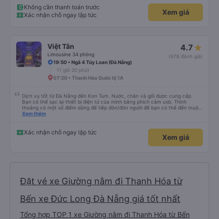
Không cần thanh toán trước
Xem giá
Xác nhận chỗ ngay lập tức
Việt Tân
4.7
Limousine 34 phòng
(676 đánh giá)
19:50 • Ngã 4 Túy Loan (Đà Nẵng)
11 giờ 30 phút
07:20 • Thanh Hóa Quốc lộ 1A
Dịch vụ tốt từ Đà Nẵng đến Kon Tum. Nước, chăn và gối được cung cấp.
Bạn có thể sạc lại thiết bị điện tử của mình bằng phích cắm usb. Thỉnh
thoảng có một số điểm dừng để tiếp đón/đón người để bạn có thể đến muộn
hơn một chút so với mô tả. (Lưu ý: chúng tôi hiểu và nói được một chút
Xem thêm
tiếng Việt)
Xác nhận chỗ ngay lập tức
Xem giá
Đặt vé xe Giường nằm đi Thanh Hóa từ
Bến xe Đức Long Đà Nẵng giá tốt nhất
Tổng hợp TOP 1 xe Giường nằm đi Thanh Hóa từ Bến