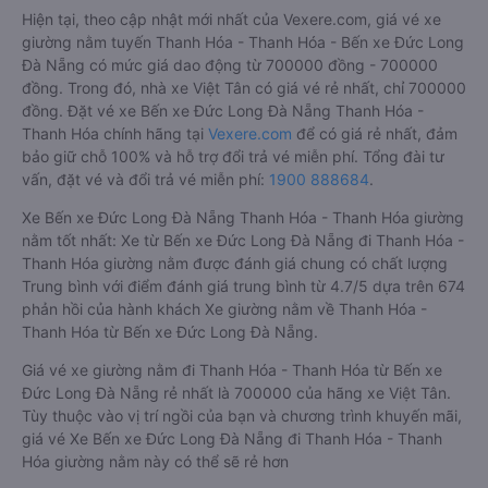
Hiện tại, theo cập nhật mới nhất của Vexere.com, giá vé xe
giường nằm tuyến Thanh Hóa - Thanh Hóa - Bến xe Đức Long
Đà Nẵng có mức giá dao động từ 700000 đồng - 700000
đồng. Trong đó, nhà xe Việt Tân có giá vé rẻ nhất, chỉ 700000
đồng. Đặt vé xe Bến xe Đức Long Đà Nẵng Thanh Hóa -
Thanh Hóa chính hãng tại
Vexere.com
để có giá rẻ nhất, đảm
bảo giữ chỗ 100% và hỗ trợ đổi trả vé miễn phí. Tổng đài tư
vấn, đặt vé và đổi trả vé miễn phí:
1900 888684
.
Xe Bến xe Đức Long Đà Nẵng Thanh Hóa - Thanh Hóa giường
nằm tốt nhất: Xe từ Bến xe Đức Long Đà Nẵng đi Thanh Hóa -
Thanh Hóa giường nằm được đánh giá chung có chất lượng
Trung bình với điểm đánh giá trung bình từ 4.7/5 dựa trên 674
phản hồi của hành khách Xe giường nằm về Thanh Hóa -
Thanh Hóa từ Bến xe Đức Long Đà Nẵng.
Giá vé xe giường nằm đi Thanh Hóa - Thanh Hóa từ Bến xe
Đức Long Đà Nẵng rẻ nhất là 700000 của hãng xe Việt Tân.
Tùy thuộc vào vị trí ngồi của bạn và chương trình khuyến mãi,
giá vé Xe Bến xe Đức Long Đà Nẵng đi Thanh Hóa - Thanh
Hóa giường nằm này có thể sẽ rẻ hơn