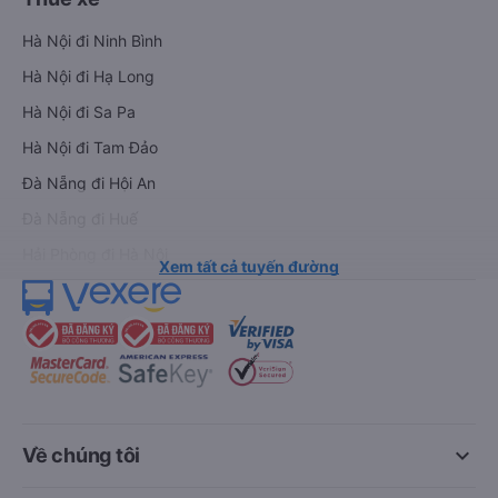
Hà Nội đi Ninh Bình
Hà Nội đi Hạ Long
Hà Nội đi Sa Pa
Hà Nội đi Tam Đảo
Đà Nẵng đi Hội An
Đà Nẵng đi Huế
Hải Phòng đi Hà Nội
Xem tất cả tuyến đường
keyboard_arrow_down
Về chúng tôi