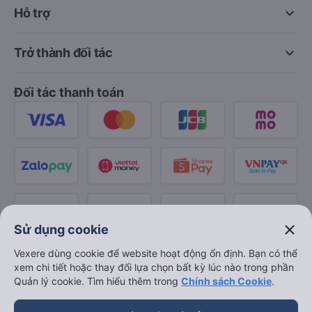
keyboard_arrow_down
Hỗ trợ
keyboard_arrow_down
Trở thành đối tác
Đối tác thanh toán
close
Sử dụng cookie
Vexere dùng cookie để website hoạt động ổn định. Bạn có thể
xem chi tiết hoặc thay đổi lựa chọn bất kỳ lúc nào trong phần
Quản lý cookie. Tìm hiểu thêm trong
Chính sách Cookie
.