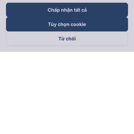
Chấp nhận tất cả
Tùy chọn cookie
Từ chối
Theo dõi chúng tôi trên
Facebook
Tiktok
Youtube
Công ty TNHH Thương Mại Dịch Vụ Vexere
Địa chỉ đăng ký kinh doanh: 8C Chữ Đồng Tử, Phường Tân
Sơn Nhất, TP. Hồ Chí Minh, Việt Nam
Địa chỉ
:
Lầu 2, toà nhà H3 Circo Hoàng Diệu, 384 Hoàng Diệu,
Phường Khánh Hội, TP Hồ Chí Minh, Việt Nam
Tầng 3, toà nhà 101 Láng Hạ, 101 Láng Hạ, Phường Láng, TP.