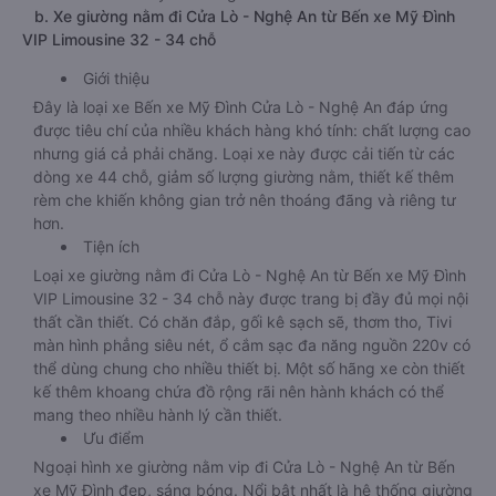
b. Xe giường nằm đi Cửa Lò - Nghệ An từ Bến xe Mỹ Đình
VIP Limousine 32 - 34 chỗ
Giới thiệu
Đây là loại xe Bến xe Mỹ Đình Cửa Lò - Nghệ An đáp ứng
được tiêu chí của nhiều khách hàng khó tính: chất lượng cao
nhưng giá cả phải chăng. Loại xe này được cải tiến từ các
dòng xe 44 chỗ, giảm số lượng giường nằm, thiết kế thêm
rèm che khiến không gian trở nên thoáng đãng và riêng tư
hơn.
Tiện ích
Loại xe giường nằm đi Cửa Lò - Nghệ An từ Bến xe Mỹ Đình
VIP Limousine 32 - 34 chỗ này được trang bị đầy đủ mọi nội
thất cần thiết. Có chăn đắp, gối kê sạch sẽ, thơm tho, Tivi
màn hình phẳng siêu nét, ổ cắm sạc đa năng nguồn 220v có
thể dùng chung cho nhiều thiết bị. Một số hãng xe còn thiết
kế thêm khoang chứa đồ rộng rãi nên hành khách có thể
mang theo nhiều hành lý cần thiết.
Ưu điểm
Ngoại hình xe giường nằm vip đi Cửa Lò - Nghệ An từ Bến
xe Mỹ Đình đẹp, sáng bóng. Nổi bật nhất là hệ thống giường