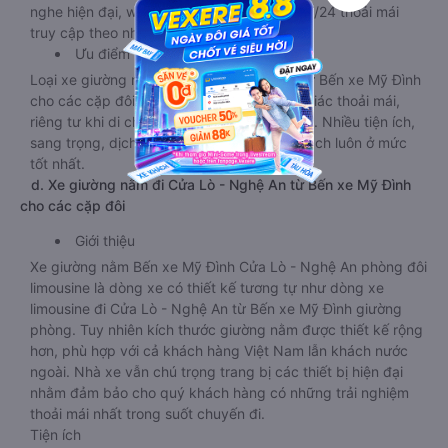
nghe hiện đại, wifi tốc độ cao hoạt động 24/24 thoải mái
truy cập theo nhu cầu.
Ưu điểm
Loại xe giường nằm đi Cửa Lò - Nghệ An từ Bến xe Mỹ Đình
cho các cặp đôi tạo cho khách hàng cảm giác thoải mái,
riêng tư khi di chuyển trên tuyến đường dài. Nhiều tiện ích,
sang trọng, dịch vụ cung cấp cho hành khách luôn ở mức
tốt nhất.
d. Xe giường nằm đi Cửa Lò - Nghệ An từ Bến xe Mỹ Đình
cho các cặp đôi
Giới thiệu
Xe giường nằm Bến xe Mỹ Đình Cửa Lò - Nghệ An phòng đôi
limousine là dòng xe có thiết kế tương tự như dòng xe
limousine đi Cửa Lò - Nghệ An từ Bến xe Mỹ Đình giường
phòng. Tuy nhiên kích thước giường nằm được thiết kế rộng
hơn, phù hợp với cả khách hàng Việt Nam lẫn khách nước
ngoài. Nhà xe vẫn chú trọng trang bị các thiết bị hiện đại
nhằm đảm bảo cho quý khách hàng có những trải nghiệm
thoải mái nhất trong suốt chuyến đi.
Tiện ích