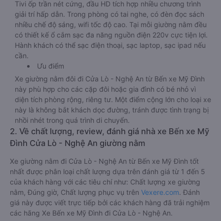
Tivi ốp trần nét cứng, đầu HD tích hợp nhiều chương trình
giải trí hấp dẫn. Trong phòng có tai nghe, có đèn đọc sách
nhiều chế độ sáng, wifi tốc độ cao. Tại mỗi giường nằm đều
có thiết kế ổ cắm sạc đa năng nguồn điện 220v cực tiện lợi.
Hành khách có thể sạc điện thoại, sạc laptop, sạc ipad nếu
cần.
Ưu điểm
Xe giường nằm đôi đi Cửa Lò - Nghệ An từ Bến xe Mỹ Đình
này phù hợp cho các cặp đôi hoặc gia đình có bé nhỏ vì
diện tích phòng rộng, riêng tư. Một điểm cộng lớn cho loại xe
này là không bắt khách dọc đường, tránh được tình trạng bị
nhồi nhét trong quá trình di chuyển.
2. Về chất lượng, review, đánh giá nhà xe Bến xe Mỹ
Đình Cửa Lò - Nghệ An giường nằm
Xe giường nằm đi Cửa Lò - Nghệ An từ Bến xe Mỹ Đình tốt
nhất được phân loại chất lượng dựa trên đánh giá từ 1 đến 5
của khách hàng với các tiêu chí như: Chất lượng xe giường
nằm, Đúng giờ, Chất lượng phục vụ trên
Vexere.com
. Đánh
giá này được viết trực tiếp bởi các khách hàng đã trải nghiệm
các hãng Xe Bến xe Mỹ Đình đi Cửa Lò - Nghệ An.