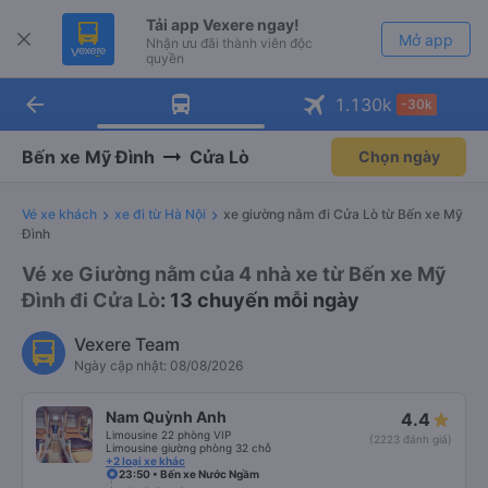
Tải app Vexere ngay!
Mở app
Nhận ưu đãi thành viên độc
quyền
arrow_back
Tải app Vexere
1.130
k
-30k
Mở app
-30k/ghế khi đặt vé máy bay qua
app
Bến xe Mỹ Đình
Cửa Lò
Chọn ngày
Vé xe khách
xe đi từ Hà Nội
xe giường nằm đi Cửa Lò từ Bến xe Mỹ
Đình
Vé xe Giường nằm của 4 nhà xe từ Bến xe Mỹ
Đình đi Cửa Lò
: 13 chuyến mỗi ngày
Vexere Team
Ngày cập nhật: 08/08/2026
Nam Quỳnh Anh
4.4
Limousine 22 phòng VIP
(2223 đánh giá)
Limousine giường phòng 32 chỗ
+2 loại xe khác
23:50 • Bến xe Nước Ngầm