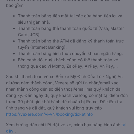
bao gồm:
Thanh toán bằng tiền mặt tại các cửa hàng tiện lợi và
siêu thị gần nhà.
Thanh toán bằng thẻ thanh toán quốc tế (Visa, Master
Card, JCB).
Thanh toán bằng thẻ ATM đã đăng ký thanh toán trực
tuyến (Internet Banking).
Thanh toán bằng hình thức chuyển khoản ngân hàng.
Bên cạnh đó, quý khách cũng có thể thanh toán vé
thông qua các ví Momo, ZaloPay, AirPay, VNPay,…
Sau khi thanh toán vé xe Bến xe Mỹ Đình Cửa Lò - Nghệ An
giường nằm thành công, Vexere sẽ gửi tin nhắn/email xác
nhận thành công đến số điện thoại/email mà quý khách đã
đăng ký. Đến ngày đi, quý khách vui lòng có mặt tại điểm đón
trước 30 phút giờ khởi hành để chuẩn bị lên xe. Để kiểm tra
tình trạng vé đã đặt, quý khách vui lòng truy cập
https://vexere.com/vi-VN/booking/ticketinfo
Xem hướng dẫn chi tiết đặt vé xe, minh họa bằng hình ảnh
tại
đây
.