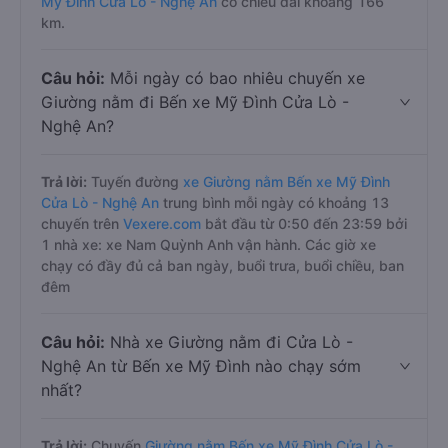
Mỹ Đình Cửa Lò - Nghệ An
có chiều dài khoảng 166
km.
Câu hỏi:
Mỗi ngày có bao nhiêu chuyến xe
Giường nằm đi Bến xe Mỹ Đình Cửa Lò -
Nghệ An?
Trả lời:
Tuyến đường
xe Giường nằm Bến xe Mỹ Đình
Cửa Lò - Nghệ An
trung bình mỗi ngày có khoảng 13
chuyến trên
Vexere.com
bắt đầu từ 0:50 đến 23:59 bởi
1 nhà xe: xe Nam Quỳnh Anh vận hành. Các giờ xe
chạy có đầy đủ cả ban ngày, buổi trưa, buổi chiều, ban
đêm
Câu hỏi:
Nhà xe Giường nằm đi Cửa Lò -
Nghệ An từ Bến xe Mỹ Đình nào chạy sớm
nhất?
Trả lời:
Chuyến
Giường nằm Bến xe Mỹ Đình Cửa Lò -