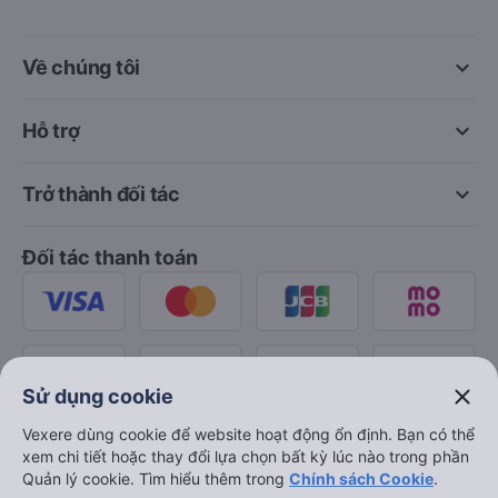
keyboard_arrow_down
Về chúng tôi
keyboard_arrow_down
Hỗ trợ
keyboard_arrow_down
Trở thành đối tác
Đối tác thanh toán
close
Sử dụng cookie
Vexere dùng cookie để website hoạt động ổn định. Bạn có thể
xem chi tiết hoặc thay đổi lựa chọn bất kỳ lúc nào trong phần
Quản lý cookie. Tìm hiểu thêm trong
Chính sách Cookie
.