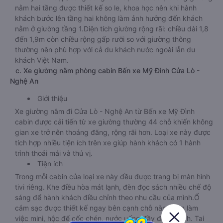
nằm hai tầng được thiết kế so le, khoa học nên khi hành
khách bước lên tầng hai không làm ảnh hưởng đến khách
nằm ở giường tầng 1.Diện tích giường rộng rãi: chiều dài 1,8
đến 1,9m còn chiều rộng gấp rưỡi so với giường thông
thường nên phù hợp với cả du khách nước ngoài lẫn du
khách Việt Nam.
c. Xe giường nằm phòng cabin Bến xe Mỹ Đình Cửa Lò -
Nghệ An
Giới thiệu
Xe giường nằm đi Cửa Lò - Nghệ An từ Bến xe Mỹ Đình
cabin được cải tiến từ xe giường thường 44 chỗ khiến không
gian xe trở nên thoáng đãng, rộng rãi hơn. Loại xe này được
tích hợp nhiều tiện ích trên xe giúp hành khách có 1 hành
trình thoải mái và thú vị.
Tiện ích
Trong mỗi cabin của loại xe này đều được trang bị màn hình
tivi riêng. Khe điều hòa mát lạnh, đèn đọc sách nhiều chế độ
sáng để hành khách điều chỉnh theo nhu cầu của mình.Ổ
cắm sạc được thiết kế ngay bên cạnh chỗ nằm, bàn làm
việc mini, hộc để cốc chén, nước uống đầy đủ tiện ích. Tai