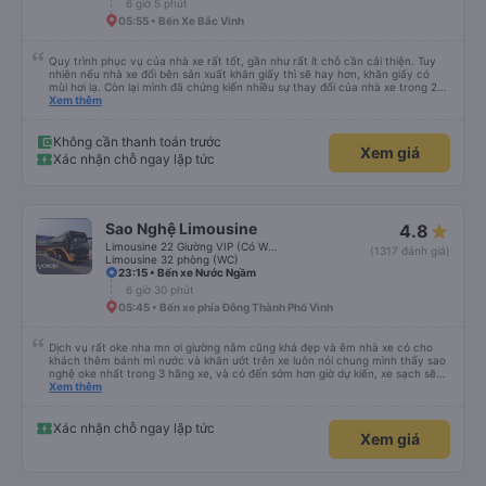
6 giờ 5 phút
05:55 • Bến Xe Bắc Vinh
Quy trình phục vụ của nhà xe rất tốt, gần như rất ít chỗ cần cải thiện. Tuy
nhiên nếu nhà xe đổi bên sản xuất khăn giấy thì sẽ hay hơn, khăn giấy có
mùi hơi lạ. Còn lại mình đã chứng kiến nhiều sự thay đổi của nhà xe trong 2
tháng vừa rồi: tài xế và phụ xe ngày càng thân thiện, quy trình phục vụ rõ
Xem thêm
ràng và phục vụ nhanh chóng, đã giải quyết điểm nghẽn trung chuyển ở Hà
Nội khi đã phân vùng từng xe
Không cần thanh toán trước
Xem giá
Xác nhận chỗ ngay lập tức
Sao Nghệ Limousine
4.8
Limousine 22 Giường VIP (Có WC)
(1317 đánh giá)
Limousine 32 phòng (WC)
23:15 • Bến xe Nước Ngầm
6 giờ 30 phút
05:45 • Bến xe phía Đông Thành Phố Vinh
Dịch vụ rất oke nha mn ơi giường nằm cũng khá đẹp và êm nhà xe có cho
khách thêm bánh mì nước và khăn ướt trên xe luôn nói chung mình thấy sao
nghệ oke nhất trong 3 hãng xe, và có đến sớm hơn giờ dự kiến, xe sạch sẽ
đén đóm cũng đẹp kk nói chung ấn tượng tốt về nhà xe
Xem thêm
Xác nhận chỗ ngay lập tức
Xem giá