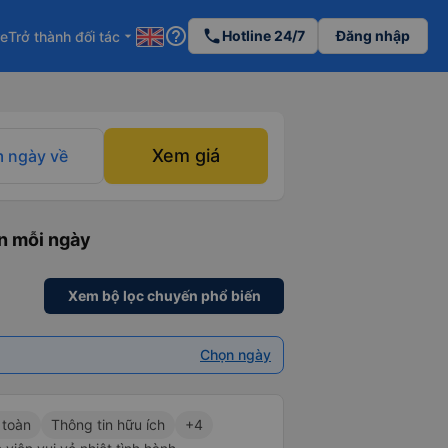
help_outline
phone
Hotline 24/7
Đăng nhập
re
Trở thành đối tác
arrow_drop_down
Xem giá
 ngày về
n mỗi ngày
Xem bộ lọc chuyến phổ biến
Chọn ngày
 toàn
Thông tin hữu ích
+4