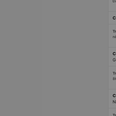
Đ
C
Tr
n
C
G
Tr
8
C
N
Tr