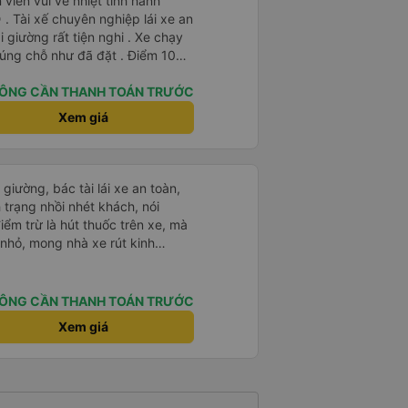
viên vui vẻ nhiệt tình hành
. Tài xế chuyên nghiệp lái xe an
i giường rất tiện nghi . Xe chạy
úng chỗ như đã đặt . Điểm 10
ÔNG CẦN THANH TOÁN TRƯỚC
Xem giá
giường, bác tài lái xe an toàn,
nh trạng nhồi nhét khách, nói
iểm trừ là hút thuốc trên xe, mà
 nhỏ, mong nhà xe rút kinh
 này
ÔNG CẦN THANH TOÁN TRƯỚC
Xem giá