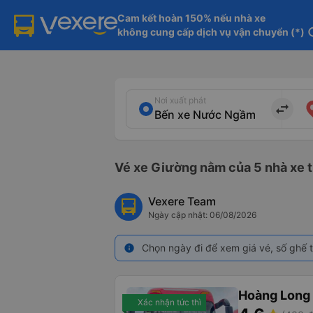
Cam kết hoàn 150% nếu nhà xe

không cung cấp dịch vụ vận chuyển (*)
in
Nơi xuất phát
import_export
Vé xe Giường nằm của 5 nhà xe 
Vexere Team
Ngày cập nhật: 06/08/2026
Chọn ngày đi để xem giá vé, số ghế t
info
Hoàng Long 
Xác nhận tức thì