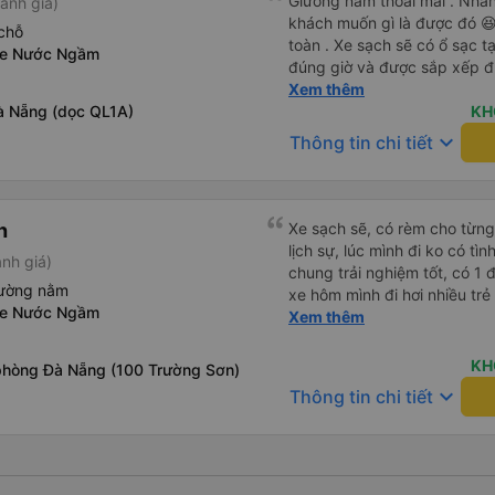
Giường nằm thoải mái . Nhân 
ánh giá)
khách muốn gì là được đó 😆 
chỗ
toàn . Xe sạch sẽ có ổ sạc tạ
xe Nước Ngầm
đúng giờ và được sắp xếp đ
cho hoàng long đỏ 👍
Xem thêm
à Nẵng (dọc QL1A)
KH
keyboard_arrow_down
Thông tin chi tiết
h
Xe sạch sẽ, có rèm cho từng 
lịch sự, lúc mình đi ko có tì
nh giá)
chung trải nghiệm tốt, có 1 đ
iường nằm
xe hôm mình đi hơi nhiều trẻ
xe Nước Ngầm
nghiệm khi đọc đc bình luận
Xem thêm
KH
phòng Đà Nẵng (100 Trường Sơn)
keyboard_arrow_down
Thông tin chi tiết