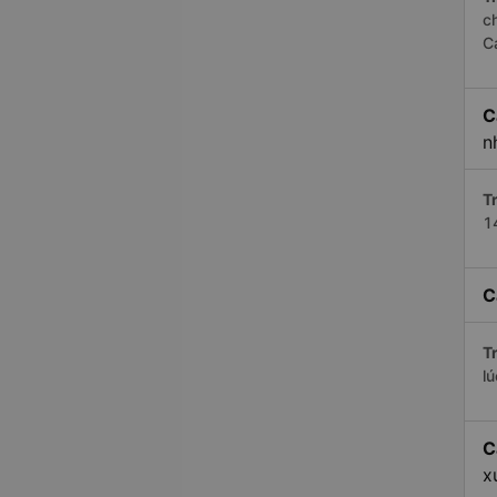
c
C
C
n
Tr
1
C
Tr
l
C
x