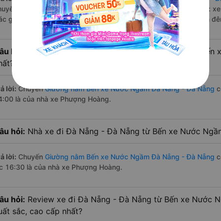
huyến trên
Vexere.com
bắt đầu từ 14:00 đến 16:30 bởi 2 nhà xe: 
ác giờ xe chạy có đầy đủ cả ban ngày, buổi trưa, buổi chiều, ban đ
âu hỏi:
Nhà xe Giường nằm đi Đà Nẵng - Đà Nẵng từ Bến
hất?
ả lời:
Chuyến
Giường nằm Bến xe Nước Ngầm Đà Nẵng - Đà Nẵng
c
4:00 là của nhà xe Phượng Hoàng.
âu hỏi:
Nhà xe đi Đà Nẵng - Đà Nẵng từ Bến xe Nước Ngầm
ả lời:
Chuyến
Giường nằm Bến xe Nước Ngầm Đà Nẵng - Đà Nẵng
c
úc 16:30 là của nhà xe Phượng Hoàng.
âu hỏi:
Review xe đi Đà Nẵng - Đà Nẵng từ Bến xe Nước Ng
uất sắc, cao cấp nhất?