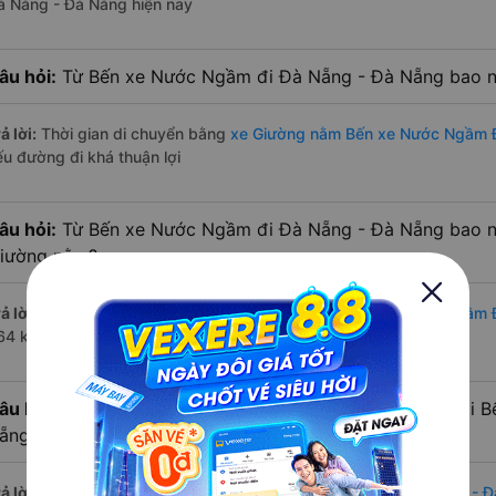
à Nẵng - Đà Nẵng hiện nay
âu hỏi:
Từ Bến xe Nước Ngầm đi Đà Nẵng - Đà Nẵng bao n
ả lời:
Thời gian di chuyển bằng
xe Giường nằm Bến xe Nước Ngầm 
ếu đường đi khá thuận lợi
âu hỏi:
Từ Bến xe Nước Ngầm đi Đà Nẵng - Đà Nẵng bao nh
iường nằm?
ả lời:
Đường di chuyển bằng
xe Giường nằm đi Bến xe Nước Ngầm 
64 km.
âu hỏi:
Mỗi ngày có bao nhiêu chuyến xe Giường nằm đi 
ẵng?
ả lời:
Tuyến đường
xe Giường nằm Bến xe Nước Ngầm Đà Nẵng - Đ