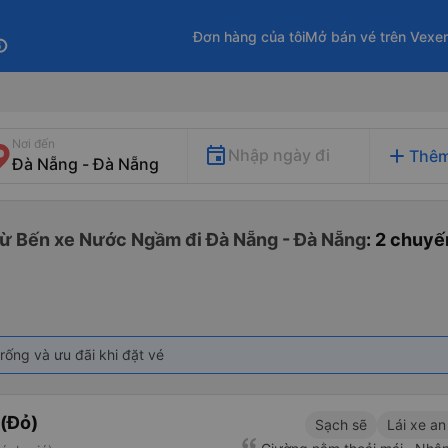
Đơn hàng của tôi
Mở bán vé trên Vexe
fo
Nơi đến
add
Nhập ngày đi
Thêm
từ Bến xe Nước Ngầm đi Đà Nẵng - Đà Nẵng
: 2 chuyế
rống và ưu đãi khi đặt vé
(Đỏ)
Sạch sẽ
Lái xe an