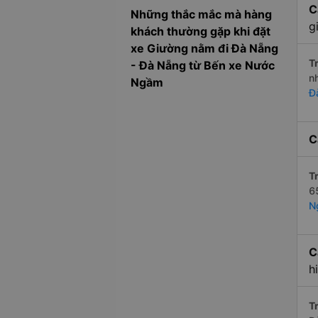
C
Những thắc mắc mà hàng
g
khách thường gặp khi đặt
xe Giường nằm đi Đà Nẵng
Tr
- Đà Nẵng từ Bến xe Nước
n
Ngầm
Đ
C
Tr
6
N
C
h
Tr