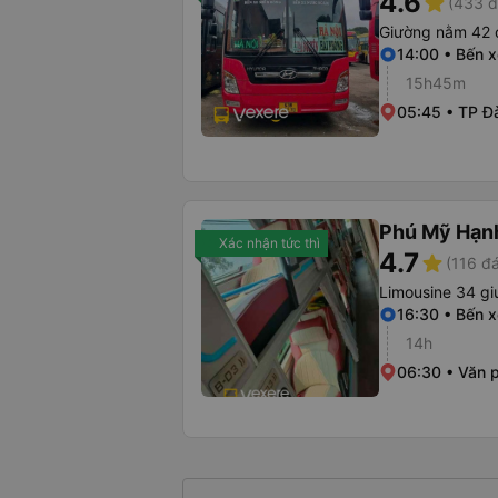
4.6
star
(433 đ
Giường nằm 42 
14:00 • Bến 
15h45m
05:45 • TP Đ
Phú Mỹ Hạn
Xác nhận tức thì
4.7
star
(116 đá
Limousine 34 g
16:30 • Bến 
14h
06:30 • Văn 