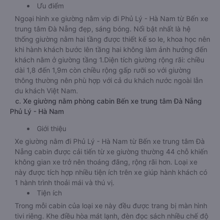
Ưu điểm
Ngoại hình xe giường nằm vip đi Phủ Lý - Hà Nam từ Bến xe
trung tâm Đà Nẵng đẹp, sáng bóng. Nổi bật nhất là hệ
thống giường nằm hai tầng được thiết kế so le, khoa học nên
khi hành khách bước lên tầng hai không làm ảnh hưởng đến
khách nằm ở giường tầng 1.Diện tích giường rộng rãi: chiều
dài 1,8 đến 1,9m còn chiều rộng gấp rưỡi so với giường
thông thường nên phù hợp với cả du khách nước ngoài lẫn
du khách Việt Nam.
c. Xe giường nằm phòng cabin Bến xe trung tâm Đà Nẵng
Phủ Lý - Hà Nam
Giới thiệu
Xe giường nằm đi Phủ Lý - Hà Nam từ Bến xe trung tâm Đà
Nẵng cabin được cải tiến từ xe giường thường 44 chỗ khiến
không gian xe trở nên thoáng đãng, rộng rãi hơn. Loại xe
này được tích hợp nhiều tiện ích trên xe giúp hành khách có
1 hành trình thoải mái và thú vị.
Tiện ích
Trong mỗi cabin của loại xe này đều được trang bị màn hình
tivi riêng. Khe điều hòa mát lạnh, đèn đọc sách nhiều chế độ