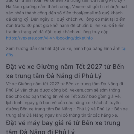
Sau khi thanh toán vé xe Bến xe trung tâm Đà Nẵng Phủ Lý -
Hà Nam giường nằm thành công, Vexere sẽ gửi tin nhắn/email
xác nhận thành công đến số điện thoại/email mà quý khách
đã đăng ký. Đến ngày đi, quý khách vui lòng có mặt tại điểm
đón trước 30 phút giờ khởi hành để chuẩn bị lên xe. Để kiểm
tra tình trạng vé đã đặt, quý khách vui lòng truy cập
https://vexere.com/vi-VN/booking/ticketinfo
Xem hướng dẫn chi tiết đặt vé xe, minh họa bằng hình ảnh
tại
đây
.
Đặt vé xe Giường nằm Tết 2027 từ Bến
xe trung tâm Đà Nẵng đi Phủ Lý
Vé xe Giường nằm tết 2027 từ Bến xe trung tâm Đà Nẵng đi
Phủ Lý vẫn chưa được công bố. Vexere.com sẽ sớm thông
báo cho các bạn thông tin vé xe Tết 2027 bao gồm giá vé,
lịch trình, ngày giờ bán vé của các hãng xe khách đi tuyến
đường Bến xe trung tâm Đà Nẵng - Phủ Lý và Phủ Lý - Bến xe
trung tâm Đà Nẵng ngay khi có thông tin từ các hãng xe.
Đặt vé máy bay giá rẻ từ Bến xe trung
tâm Đà Nẵng đi Phủ Lý