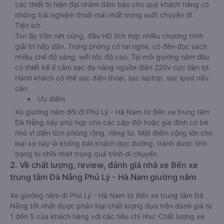
các thiết bị hiện đại nhằm đảm bảo cho quý khách hàng có
những trải nghiệm thoải mái nhất trong suốt chuyến đi.
Tiện ích
Tivi ốp trần nét cứng, đầu HD tích hợp nhiều chương trình
giải trí hấp dẫn. Trong phòng có tai nghe, có đèn đọc sách
nhiều chế độ sáng, wifi tốc độ cao. Tại mỗi giường nằm đều
có thiết kế ổ cắm sạc đa năng nguồn điện 220v cực tiện lợi.
Hành khách có thể sạc điện thoại, sạc laptop, sạc ipad nếu
cần.
Ưu điểm
Xe giường nằm đôi đi Phủ Lý - Hà Nam từ Bến xe trung tâm
Đà Nẵng này phù hợp cho các cặp đôi hoặc gia đình có bé
nhỏ vì diện tích phòng rộng, riêng tư. Một điểm cộng lớn cho
loại xe này là không bắt khách dọc đường, tránh được tình
trạng bị nhồi nhét trong quá trình di chuyển.
2. Về chất lượng, review, đánh giá nhà xe Bến xe
trung tâm Đà Nẵng Phủ Lý - Hà Nam giường nằm
Xe giường nằm đi Phủ Lý - Hà Nam từ Bến xe trung tâm Đà
Nẵng tốt nhất được phân loại chất lượng dựa trên đánh giá từ
1 đến 5 của khách hàng với các tiêu chí như: Chất lượng xe