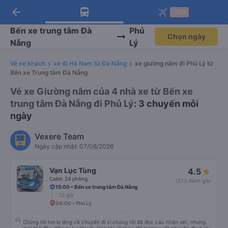
arrow_back
Tải app Vexere ngay!
Tải app Vexere
-30k
Mở app
Mở app
Nhận ưu đãi thành viên độc
-30k/ghế khi đặt vé máy bay qua
quyền
app
Bến xe trung tâm Đà
Phủ
Chọn ngày
Nẵng
Lý
Vé xe khách
xe đi Hà Nam từ Đà Nẵng
xe giường nằm đi Phủ Lý từ
Bến xe Trung tâm Đà Nẵng
Vé xe Giường nằm của 4 nhà xe từ Bến xe
trung tâm Đà Nẵng đi Phủ Lý
: 3 chuyến mỗi
ngày
Vexere Team
Ngày cập nhật: 07/08/2026
Vạn Lục Tùng
4.5
Cabin 24 phòng
(573 đánh giá)
15:00 • Bến xe trung tâm Đà Nẵng
13 giờ
04:00 • Phủ Lý
Chúng tôi hơi lo lắng về chuyến đi vì chúng tôi đã đọc các nhận xét, nhưng