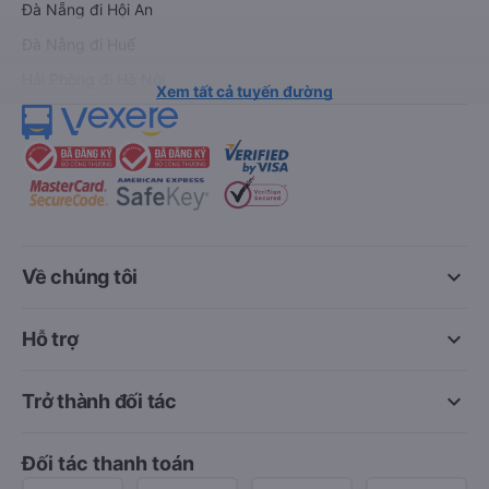
Đà Nẵng đi Hội An
Đà Nẵng đi Huế
Hải Phòng đi Hà Nội
Xem tất cả tuyến đường
keyboard_arrow_down
Về chúng tôi
keyboard_arrow_down
Hỗ trợ
keyboard_arrow_down
Trở thành đối tác
Đối tác thanh toán