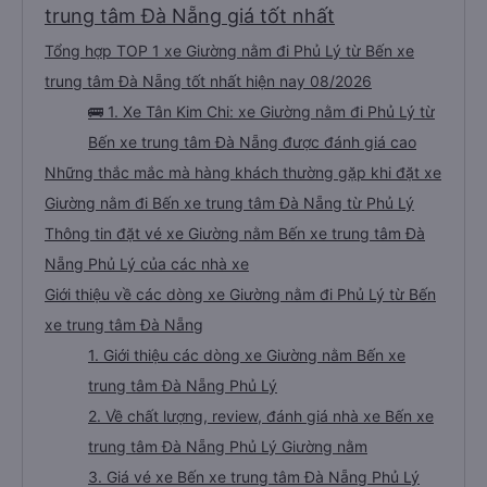
đông và tôi phải ngồi trên một chiếc ghế nhựa ở lối đi giữa, điều này không lý
trung tâm Đà Nẵng giá tốt nhất
tưởng. Nhìn chung: Mặc dù có một vài bất tiện nhỏ, tôi đã có trải nghiệm
tích cực với công ty này. Đây là dịch vụ xe buýt tốt nhất mà tôi từng sử
Tổng hợp TOP 1 xe Giường nằm đi Phủ Lý từ Bến xe
dụng ở Việt Nam. Sự sạch sẽ, thoải mái và yên tĩnh tạo nên sự khác biệt
đáng kể và tôi sẽ giới thiệu dịch vụ này cho bất kỳ ai đi tuyến đường này.
trung tâm Đà Nẵng tốt nhất hiện nay 08/2026
🚌 1. Xe Tân Kim Chi: xe Giường nằm đi Phủ Lý từ
Bến xe trung tâm Đà Nẵng được đánh giá cao
Những thắc mắc mà hàng khách thường gặp khi đặt xe
Giường nằm đi Bến xe trung tâm Đà Nẵng từ Phủ Lý
Thông tin đặt vé xe Giường nằm Bến xe trung tâm Đà
Nẵng Phủ Lý của các nhà xe
Giới thiệu về các dòng xe Giường nằm đi Phủ Lý từ Bến
xe trung tâm Đà Nẵng
1. Giới thiệu các dòng xe Giường nằm Bến xe
trung tâm Đà Nẵng Phủ Lý
2. Về chất lượng, review, đánh giá nhà xe Bến xe
trung tâm Đà Nẵng Phủ Lý Giường nằm
3. Giá vé xe Bến xe trung tâm Đà Nẵng Phủ Lý