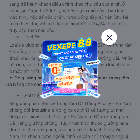
sáng để hành khách điều chỉnh theo nhu cầu của mình.Ổ
cắm sạc được thiết kế ngay bên cạnh chỗ nằm, bàn làm
việc mini, hộc để cốc chén, nước uống đầy đủ tiện ích. Tai
nghe hiện đại, wifi tốc độ cao hoạt động 24/24 thoải mái
truy cập theo nhu cầu.
Ưu điểm
Loại xe giường nằm đi Phủ Lý - Hà Nam từ Bến xe trung tâm
Đà Nẵng cho các cặp đôi tạo cho khách hàng cảm giác
thoải mái, riêng tư khi di chuyển trên tuyến đường dài. Nhiều
tiện ích, sang trọng, dịch vụ cung cấp cho hành khách luôn
ở mức tốt nhất.
d. Xe giường nằm đi Phủ Lý - Hà Nam từ Bến xe trung tâm
Đà Nẵng cho các cặp đôi
Giới thiệu
Xe giường nằm Bến xe trung tâm Đà Nẵng Phủ Lý - Hà Nam
phòng đôi limousine là dòng xe có thiết kế tương tự như
dòng xe limousine đi Phủ Lý - Hà Nam từ Bến xe trung tâm
Đà Nẵng giường phòng. Tuy nhiên kích thước giường nằm
được thiết kế rộng hơn, phù hợp với cả khách hàng Việt
Nam lẫn khách nước ngoài. Nhà xe vẫn chú trọng trang bị