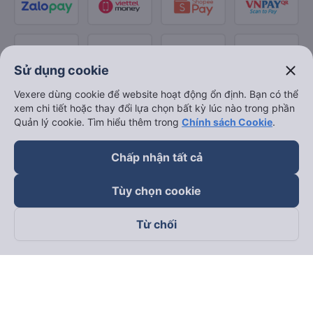
close
Sử dụng cookie
Vexere dùng cookie để website hoạt động ổn định. Bạn có thể
xem chi tiết hoặc thay đổi lựa chọn bất kỳ lúc nào trong phần
Quản lý cookie. Tìm hiểu thêm trong
Chính sách Cookie
.
Chấp nhận tất cả
Tùy chọn cookie
Từ chối
Theo dõi chúng tôi trên
Facebook
Tiktok
Youtube
Công ty TNHH Thương Mại Dịch Vụ Vexere