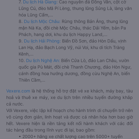
7.
Du lịch Hà Giang:
Cao nguyên đá Đồng Văn, cột cờ
Lũng Cú, đèo Mã Pí Lèng, thung lũng Sủng Là, làng văn
hóa Lũng Cẩm,...
8.
Du lịch Mộc Châu:
Rừng thông Bản Áng, thung lũng
mận Nà Ka, đồi chè Mộc Châu, thác Dải Yếm, bản Pa
Phách, hang dơi, khu du lịch Happy Land,...
9.
Du lịch Hải Phòng:
Biển Đồ Sơn, đảo Hòn Dấu, vịnh
Lan Hạ, đảo Bạch Long Vỹ, núi Voi, khu di tích Tràng
Kênh,...
10.
Du lịch Nghệ An:
Biển Cửa Lò, đảo Lan Châu, vườn
quốc gia Pù Mát, đồi chè Thanh Chương, đảo Hòn Ngư,
cánh đồng hoa hướng dương, đồng cừu Nghệ An, biển
Thiên Cầm,...
Vexere.com
là hệ thống hỗ trợ đặt vé xe khách, máy bay, tàu
hoả và thuê xe máy, xe du lịch trên nhiều tuyến đường khắp
cả nước.
Với Vexere, việc lập kế hoạch cho hành trình di chuyển trở nên
vô cùng đơn giản, linh hoạt và được cá nhân hóa hơn bao giờ
hết. Vexere hiện là nền tảng kết nối hành khách với các đối
tác hàng đầu trong lĩnh vực đi lại, bao gồm:
• 2000+ hãng xe chất lượng cao trên 5000+ tuyến