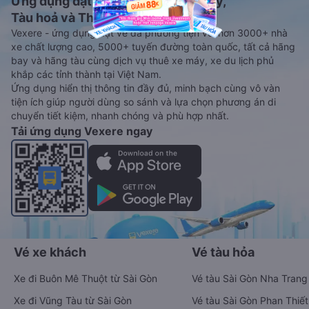
Ứng dụng đặt vé Xe khách, Máy bay,
Tàu hoả và Thuê xe
Vexere - ứng dụng đặt vé đa phương tiện với hơn 3000+ nhà
xe chất lượng cao, 5000+ tuyến đường toàn quốc, tất cả hãng
bay và hãng tàu cùng dịch vụ thuê xe máy, xe du lịch phủ
khắp các tỉnh thành tại Việt Nam.
Ứng dụng hiển thị thông tin đầy đủ, minh bạch cùng vô vàn
tiện ích giúp người dùng so sánh và lựa chọn phương án di
chuyển tiết kiệm, nhanh chóng và phù hợp nhất.
Tải ứng dụng Vexere ngay
Vé xe khách
Vé tàu hỏa
Xe đi Buôn Mê Thuột từ Sài Gòn
Vé tàu Sài Gòn Nha Trang
Xe đi Vũng Tàu từ Sài Gòn
Vé tàu Sài Gòn Phan Thiết