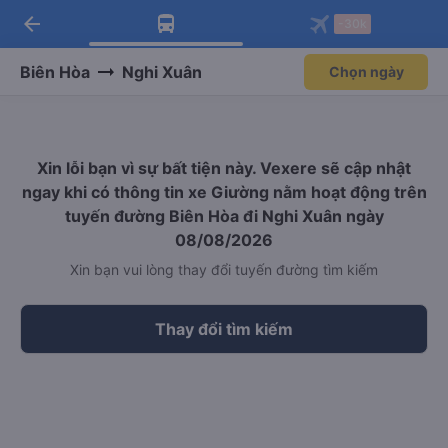
arrow_back
Tải app Vexere ngay!
Tải app Vexere
-30k
Mở app
Mở app
Nhận ưu đãi thành viên độc
-30k/ghế khi đặt vé máy bay qua
quyền
app
Biên Hòa
Nghi Xuân
Chọn ngày
Xin lỗi bạn vì sự bất tiện này. Vexere sẽ cập nhật
ngay khi có thông tin xe Giường nằm hoạt động trên
tuyến đường Biên Hòa đi Nghi Xuân ngày
08/08/2026
Xin bạn vui lòng thay đổi tuyến đường tìm kiếm
Thay đổi tìm kiếm