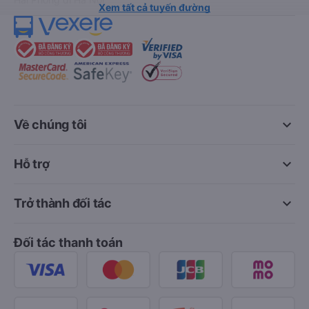
Xem tất cả tuyến đường
keyboard_arrow_down
Về chúng tôi
keyboard_arrow_down
Hỗ trợ
keyboard_arrow_down
Trở thành đối tác
Đối tác thanh toán