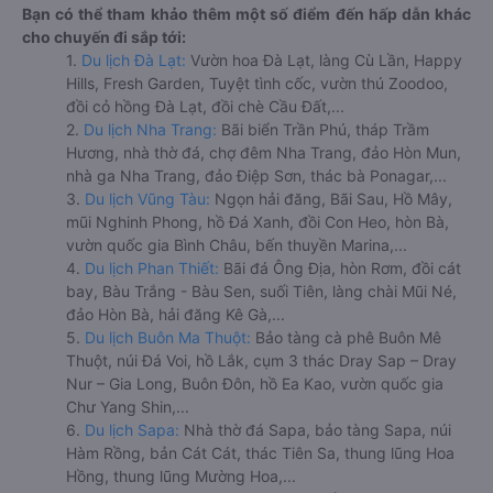
Bạn có thể tham khảo thêm một số điểm đến hấp dẫn khác
cho chuyến đi sắp tới:
1.
Du lịch Đà Lạt:
Vườn hoa Đà Lạt, làng Cù Lần, Happy
Hills, Fresh Garden, Tuyệt tình cốc, vườn thú Zoodoo,
đồi cỏ hồng Đà Lạt, đồi chè Cầu Đất,...
2.
Du lịch Nha Trang:
Bãi biển Trần Phú, tháp Trầm
Hương, nhà thờ đá, chợ đêm Nha Trang, đảo Hòn Mun,
nhà ga Nha Trang, đảo Điệp Sơn, thác bà Ponagar,...
3.
Du lịch Vũng Tàu:
Ngọn hải đăng, Bãi Sau, Hồ Mây,
mũi Nghinh Phong, hồ Đá Xanh, đồi Con Heo, hòn Bà,
vườn quốc gia Bình Châu, bến thuyền Marina,...
4.
Du lịch Phan Thiết:
Bãi đá Ông Địa, hòn Rơm, đồi cát
bay, Bàu Trắng - Bàu Sen, suối Tiên, làng chài Mũi Né,
đảo Hòn Bà, hải đăng Kê Gà,...
5.
Du lịch Buôn Ma Thuột:
Bảo tàng cà phê Buôn Mê
Thuột, núi Đá Voi, hồ Lắk, cụm 3 thác Dray Sap – Dray
Nur – Gia Long, Buôn Đôn, hồ Ea Kao, vườn quốc gia
Chư Yang Shin,...
6.
Du lịch Sapa:
Nhà thờ đá Sapa, bảo tàng Sapa, núi
Hàm Rồng, bản Cát Cát, thác Tiên Sa, thung lũng Hoa
Hồng, thung lũng Mường Hoa,...