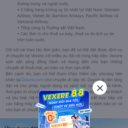
đường trong và ngoài nước.
• 5 hãng hàng không uy tín nhất tại Việt Nam: Vietnam
Airlines, Vietjet Air, Bamboo Airways, Pacific Airlines và
Vietravel Airlines.
• Tổng công ty Đường sắt Việt Nam.
• Các đơn vị cho thuê xe máy, thuê xe du lịch uy tín
trên toàn quốc.
Chỉ với vài thao tác đơn giản, bạn đã có thể đặt được dịch vụ
di chuyển tại Vexere với nhiều ưu đãi vô cùng hấp dẫn. Vexere
luôn sẵn sàng đồng hành và mang đến cho bạn những
chuyến đi thoải mái, an toàn và trọn vẹn nhất.
Bên cạnh đó, bạn có thể tham khảo thêm các phương tiện
khác tại
Goyolo.com
cho chuyến đi sắp tới. Goyolo là nền tảng
đặt vé cho phép người dùng so sánh giá cả, giờ khởi hành,
thời gian di chuyển của nhiều phương tiện máy bay, xe khách
và tàu hoả. Hệ thống của Goyolo được liên kết trực tiếp với
các hãng máy bay, xe khách và tàu hoả, luôn đảm bảo có vé
cho bạn di chuyển.