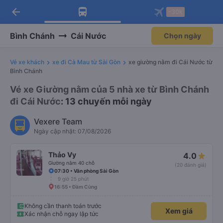
arrow_back
Tải app Vexere ngay!
Tải app Vexere
-30k
Mở app
Mở app
Nhận ưu đãi thành viên độc
-30k/ghế khi đặt vé máy bay qua
quyền
app
Bình Chánh
Cái Nước
Chọn ngày
Vé xe khách
xe đi Cà Mau từ Sài Gòn
xe giường nằm đi Cái Nước từ
Bình Chánh
Vé xe Giường nằm của 5 nhà xe từ Bình Chánh
đi Cái Nước
: 13 chuyến mỗi ngày
Vexere Team
Ngày cập nhật: 07/08/2026
Thảo Vy
4.0
Giường nằm 40 chỗ
(20 đánh giá)
07:30 • Văn phòng Sài Gòn
9 giờ 25 phút
16:55 • Đầm Cùng
Không cần thanh toán trước
Xem giá
Xác nhận chỗ ngay lập tức