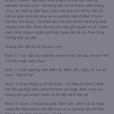
từ Bình Chánh - Sài Gòn, hành khách có thể đặt mua tại
website Vexere.com- Hệ thống đặt vé xe khách chất lượng,
và uy tín nhất tại Việt Nam, đảm bảo giữ chỗ 100%. Đối với
bất cứ giao dịch đặt mua vé xe giường nằm đi Bình Chánh -
Sài Gòn Cái Nước - Cà Mau nào của quý khách tại trang web
Vexere.com đều được Vexere cam kết giải quyết sự cố. Chính
sách tặng coupon giảm giá hoặc hoàn tiền sẽ tùy theo từng
trường hợp sự việc.
Hướng dẫn đặt vé tại Vexere.com:
Bước 1: Truy cập vào website Vexere hoặc tải app Vexere trên
CH Play hoặc App Store.
Bước 2: Chọn giường nằm điểm đi, điểm đến, ngày đi, sau đó
chọn “TÌM VÉ XE”.
Bước 3: Chọn hãng xe đi Cái Nước - Cà Mau từ Bình Chánh -
Sài Gòn giường nằm, giờ khởi hành phù hợp. Bấm chọn vào
khung giờ quý khách muốn đi để tiến hành đặt vé.
Bước 4: Chọn vị trí/giường ghế, điểm đón, điểm trả và nhập
thông tin hành khách khi đặt mua vé xe giường nằm đi Bình