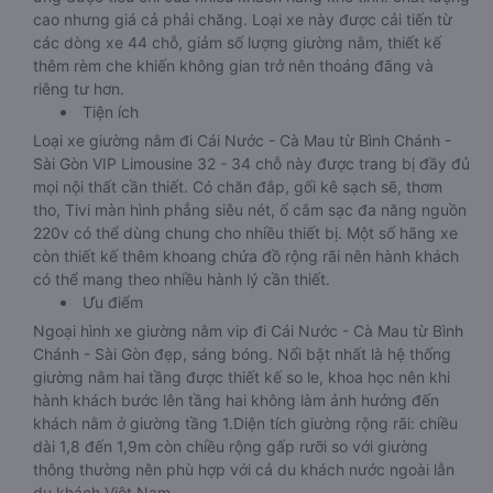
cao nhưng giá cả phải chăng. Loại xe này được cải tiến từ
các dòng xe 44 chỗ, giảm số lượng giường nằm, thiết kế
thêm rèm che khiến không gian trở nên thoáng đãng và
riêng tư hơn.
Tiện ích
Loại xe giường nằm đi Cái Nước - Cà Mau từ Bình Chánh -
Sài Gòn VIP Limousine 32 - 34 chỗ này được trang bị đầy đủ
mọi nội thất cần thiết. Có chăn đắp, gối kê sạch sẽ, thơm
tho, Tivi màn hình phẳng siêu nét, ổ cắm sạc đa năng nguồn
220v có thể dùng chung cho nhiều thiết bị. Một số hãng xe
còn thiết kế thêm khoang chứa đồ rộng rãi nên hành khách
có thể mang theo nhiều hành lý cần thiết.
Ưu điểm
Ngoại hình xe giường nằm vip đi Cái Nước - Cà Mau từ Bình
Chánh - Sài Gòn đẹp, sáng bóng. Nổi bật nhất là hệ thống
giường nằm hai tầng được thiết kế so le, khoa học nên khi
hành khách bước lên tầng hai không làm ảnh hưởng đến
khách nằm ở giường tầng 1.Diện tích giường rộng rãi: chiều
dài 1,8 đến 1,9m còn chiều rộng gấp rưỡi so với giường
thông thường nên phù hợp với cả du khách nước ngoài lẫn
du khách Việt Nam.