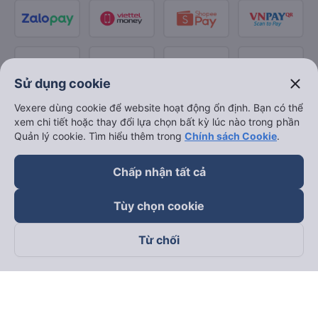
close
Sử dụng cookie
Vexere dùng cookie để website hoạt động ổn định. Bạn có thể
xem chi tiết hoặc thay đổi lựa chọn bất kỳ lúc nào trong phần
Quản lý cookie. Tìm hiểu thêm trong
Chính sách Cookie
.
Chấp nhận tất cả
Tùy chọn cookie
Từ chối
Theo dõi chúng tôi trên
Facebook
Tiktok
Youtube