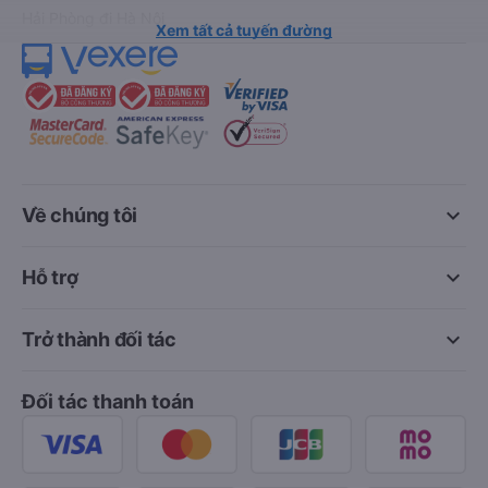
Hải Phòng đi Hà Nội
Xem tất cả tuyến đường
keyboard_arrow_down
Về chúng tôi
keyboard_arrow_down
Hỗ trợ
keyboard_arrow_down
Trở thành đối tác
Đối tác thanh toán