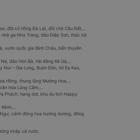
o, đồi cỏ hồng Đà Lạt, đồi chè Cầu Đất,...
 nhà ga Nha Trang, đảo Điệp Sơn, thác bà
à, vườn quốc gia Bình Châu, bến thuyền
 Né, đảo Hòn Bà, hải đăng Kê Gà,...
y Nur – Gia Long, Buôn Đôn, hồ Ea Kao,
Hoa Hồng, thung lũng Mường Hoa,...
văn hóa Lũng Cẩm,...
a Phách, hang dơi, khu du lịch Happy
 Kênh,...
n Ngư, cánh đồng hoa hướng dương, đồng
đường khắp cả nước.