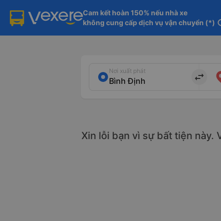
Cam kết hoàn 150% nếu nhà xe

không cung cấp dịch vụ vận chuyển (*)
in
Nơi xuất phát
import_export
Xin lỗi bạn vì sự bất tiện này