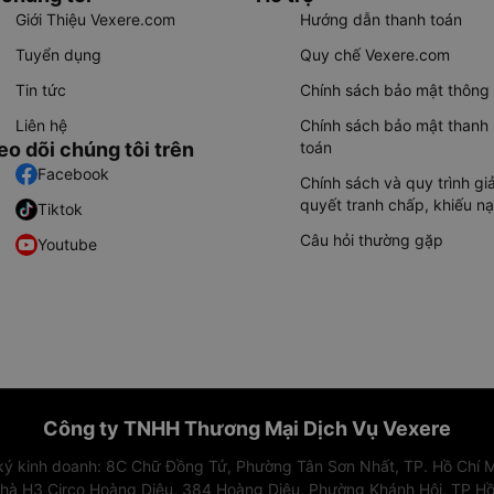
Giới Thiệu Vexere.com
Hướng dẫn thanh toán
Tuyển dụng
Quy chế Vexere.com
Tin tức
Chính sách bảo mật thông 
Liên hệ
Chính sách bảo mật thanh
eo dõi chúng tôi trên
toán
Facebook
Chính sách và quy trình giả
quyết tranh chấp, khiếu nạ
Tiktok
Câu hỏi thường gặp
Youtube
Công ty TNHH Thương Mại Dịch Vụ Vexere
 ký kinh doanh: 8C Chữ Đồng Tử, Phường Tân Sơn Nhất, TP. Hồ Chí M
nhà H3 Circo Hoàng Diệu, 384 Hoàng Diệu, Phường Khánh Hội, TP Hồ