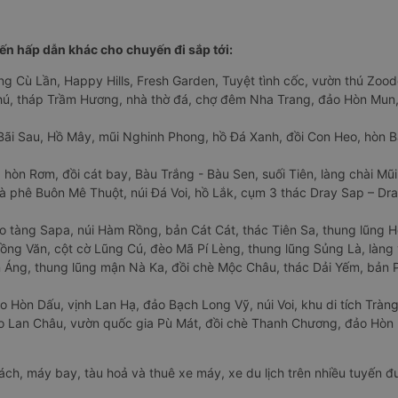
n hấp dẫn khác cho chuyến đi sắp tới:
ng Cù Lần, Happy Hills, Fresh Garden, Tuyệt tình cốc, vườn thú Zoodo
Phú, tháp Trầm Hương, nhà thờ đá, chợ đêm Nha Trang, đảo Hòn Mun,
Bãi Sau, Hồ Mây, mũi Nghinh Phong, hồ Đá Xanh, đồi Con Heo, hòn B
 hòn Rơm, đồi cát bay, Bàu Trắng - Bàu Sen, suối Tiên, làng chài Mũi
à phê Buôn Mê Thuột, núi Đá Voi, hồ Lắk, cụm 3 thác Dray Sap – Dra
o tàng Sapa, núi Hàm Rồng, bản Cát Cát, thác Tiên Sa, thung lũng 
ng Văn, cột cờ Lũng Cú, đèo Mã Pí Lèng, thung lũng Sủng Là, làng 
Áng, thung lũng mận Nà Ka, đồi chè Mộc Châu, thác Dải Yếm, bản P
o Hòn Dấu, vịnh Lan Hạ, đảo Bạch Long Vỹ, núi Voi, khu di tích Tràng
ảo Lan Châu, vườn quốc gia Pù Mát, đồi chè Thanh Chương, đảo Hò
hách, máy bay, tàu hoả và thuê xe máy, xe du lịch trên nhiều tuyến 