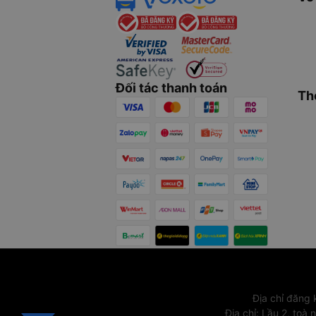
Đối tác thanh toán
Th
Địa chỉ đăng
Địa chỉ
:
Lầu 2, toà 