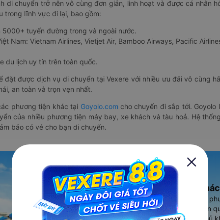
nh di chuyển trở nên vô cùng đơn giản, linh hoạt và được cá nhân h
 trong lĩnh vực đi lại, bao gồm:
n 5000+ tuyến đường trong và ngoài nước.
ệt Nam: Vietnam Airlines, Vietjet Air, Bamboo Airways, Pacific Airlines
 du lịch uy tín trên toàn quốc.
thể đặt được dịch vụ di chuyển tại Vexere với nhiều ưu đãi vô cùng 
i, an toàn và trọn vẹn nhất.
ác phương tiện khác tại
Goyolo.com
cho chuyến đi sắp tới. Goyolo
huyển của nhiều phương tiện máy bay, xe khách và tàu hoả. Hệ thống
đảm bảo có vé cho bạn di chuyển.
Ứng dụng đặt vé Xe khác
Vexere - ứng dụng đặt vé đa ph
cao, 5000+ tuyến đường toàn qu
vụ thuê xe máy, xe du lịch phủ k