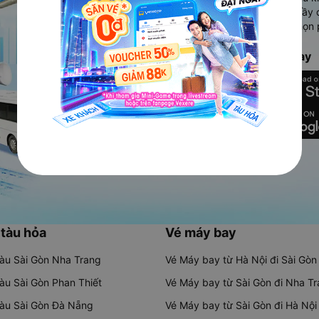
Ứng dụng hiển thị thông tin đầy 
người dùng so sánh và lựa chọn 
chóng và phù hợp nhất.
Tải ứng dụng Vexere ngay
 tàu hỏa
Vé máy bay
tàu Sài Gòn Nha Trang
Vé Máy bay từ Hà Nội đi Sài Gòn
tàu Sài Gòn Phan Thiết
Vé Máy bay từ Sài Gòn đi Nha T
tàu Sài Gòn Đà Nẵng
Vé Máy bay từ Sài Gòn đi Hà Nội