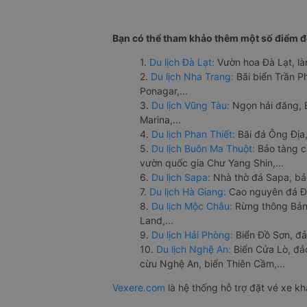
Bạn có thể tham khảo thêm một số điểm đế
1.
Du lịch Đà Lạt:
Vườn hoa Đà Lạt, là
2.
Du lịch Nha Trang:
Bãi biển Trần 
Ponagar,...
3.
Du lịch Vũng Tàu:
Ngọn hải đăng, 
Marina,...
4.
Du lịch Phan Thiết:
Bãi đá Ông Địa,
5.
Du lịch Buôn Ma Thuột:
Bảo tàng c
vườn quốc gia Chư Yang Shin,...
6.
Du lịch Sapa:
Nhà thờ đá Sapa, bả
7.
Du lịch Hà Giang:
Cao nguyên đá Đồ
8.
Du lịch Mộc Châu:
Rừng thông Bản 
Land,...
9.
Du lịch Hải Phòng:
Biển Đồ Sơn, đả
10.
Du lịch Nghệ An:
Biển Cửa Lò, đ
cừu Nghệ An, biển Thiên Cầm,...
Vexere.com
là hệ thống hỗ trợ đặt vé xe k