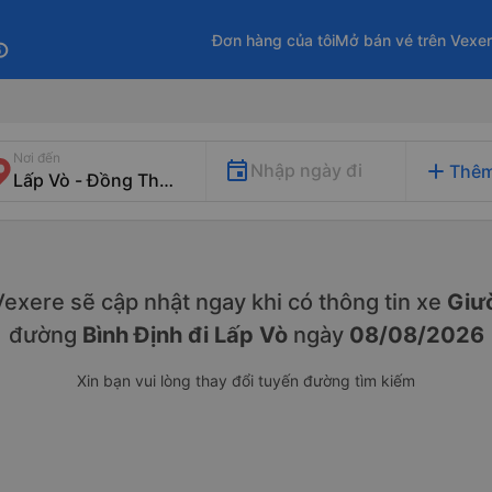
Đơn hàng của tôi
Mở bán vé trên Vexe
fo
Nơi đến
add
Nhập ngày đi
Thêm
. Vexere sẽ cập nhật ngay khi có thông tin xe
Giư
đường
Bình Định đi Lấp Vò
ngày
08/08/2026
Xin bạn vui lòng thay đổi tuyến đường tìm kiếm