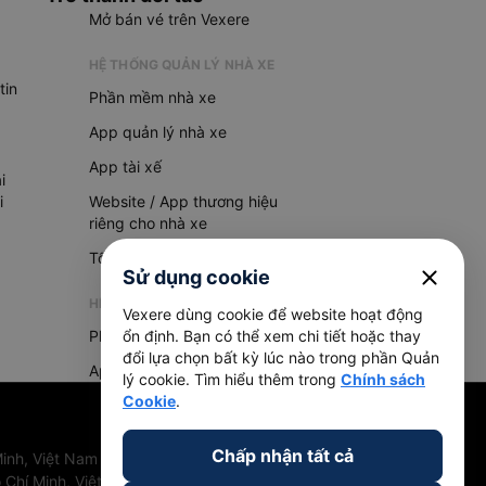
Mở bán vé trên Vexere
HỆ THỐNG QUẢN LÝ NHÀ XE
tin
Phần mềm nhà xe
App quản lý nhà xe
App tài xế
i
i
Website / App thương hiệu
riêng cho nhà xe
Tổng đài AI
close
Sử dụng cookie
HỆ THỐNG QUẢN LÝ HÀNG HOÁ
Vexere dùng cookie để website hoạt động
Phần mềm quản lý hàng hoá
ổn định. Bạn có thể xem chi tiết hoặc thay
đổi lựa chọn bất kỳ lúc nào trong phần Quản
App quản lý hàng hoá
lý cookie. Tìm hiểu thêm trong
Chính sách
Cookie
.
Chấp nhận tất cả
inh, Việt Nam
 Chí Minh, Việt Nam