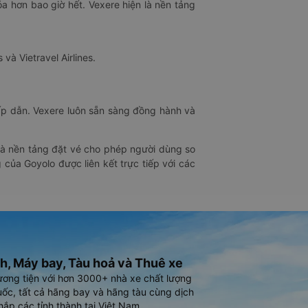
óa hơn bao giờ hết. Vexere hiện là nền tảng
 và Vietravel Airlines.
hấp dẫn. Vexere luôn sẵn sàng đồng hành và
 là nền tảng đặt vé cho phép người dùng so
 của Goyolo được liên kết trực tiếp với các
h, Máy bay, Tàu hoả và Thuê xe
ương tiện với hơn 3000+ nhà xe chất lượng
ốc, tất cả hãng bay và hãng tàu cùng dịch
hắp các tỉnh thành tại Việt Nam.