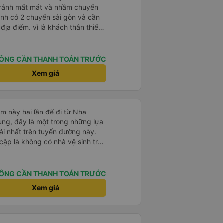
tránh mất mát và nhầm chuyến
mình có 2 chuyến sài gòn và cần
khách thân thiết
òng và tin tưởng. tuy nhiên rất
n anh chị em nhà xe cùng nhau
iếp
ÔNG CẦN THANH TOÁN TRƯỚC
 nữa thì chắc chắn quy công ty
Xem giá
chọn số 1 quy nhơn. rất cảm
 như chị Thảo đã lắng nghe và
 thiết nhiều năm của nhà xe từ
m này hai lần để đi từ Nha
ng, đây là một trong những lựa
i nhất trên tuyến đường này.
cập là không có nhà vệ sinh trên
chịu trên một hành trình dài
có các điểm dừng thường xuyên,
. Chuyến đi gần đây nhất của tôi
ÔNG CẦN THANH TOÁN TRƯỚC
e bị chậm khoảng một tiếng,
Xem giá
trước cho tôi, nên tôi không
mái, có chăn và hai gối, và các
. Có các điểm dừng nghỉ vào
ng, giúp chuyến đi thoải mái