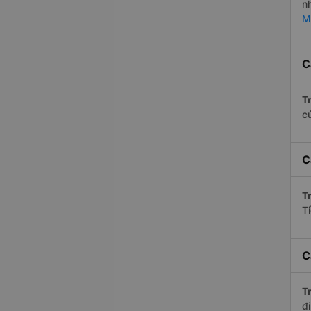
n
M
C
Tr
c
C
Tr
T
C
Tr
đi