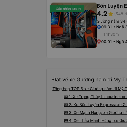
Bốn Luyện 
Xác nhận tức thì
4.2
star
(548 đ
Giường nằm 34 
09:31 • Ngã 3
14h30m
00:01 • Ngã 
Đặt vé xe Giường nằm đi Mỹ Th
Tổng hợp TOP 5 xe Giường nằm đi Mỹ Th
🚌 1. Xe Trọng Thủy Limousine: x
🚌 2. Xe Bốn Luyện Express: xe Gi
🚌 3. Xe Mạnh Hùng: xe Giường nằ
🚌 4. Xe Thảo Mạnh Hùng: xe Giườ