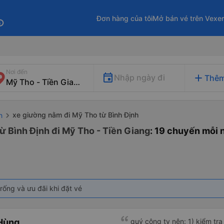
Đơn hàng của tôi
Mở bán vé trên Vexe
fo
Nơi đến
add
Nhập ngày đi
Thêm
xe giường nằm đi Mỹ Tho từ Bình Định
h
ừ Bình Định đi Mỹ Tho - Tiền Giang
: 19 chuyến mỗi 
rống và ưu đãi khi đặt vé
Hùng
quý công ty nên: 1) kiểm tra và dán tem hành lý cho khách