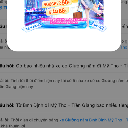
hững nhà xe Trọng Thủy Limousine, Bốn Luyện Express, Mạnh Hùng
ỹ Tho - Tiền Giang
âu hỏi:
Hãng Xe Giường nằm đi Mỹ Tho - Tiền Giang từ Bình
ả lời:
Hãng xe Giường nằm đi Mỹ Tho - Tiền Giang từ Bình Định có g
ủa nhà xe Bốn Luyện Express. Xem danh sách đầy đủ:
Xe đi Mỹ Tho 
âu hỏi:
Có bao nhiêu nhà xe có Giường nằm đi Mỹ Tho - Tiề
ả lời:
Tính tới thời điểm hiện nay thì có 5 nhà xe có xe Giường nằm 
iền Giang hiện nay
âu hỏi:
Từ Bình Định đi Mỹ Tho - Tiền Giang bao nhiêu ti
ả lời:
Thời gian di chuyển bằng
xe Giường nằm Bình Định Mỹ Tho - T
 khá thuận lợi