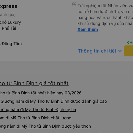
Express
Trải nghiệm tốt Nhân viên vu
có trễ hơn dự định 1h, vì xe
ánh giá)
hàng hóa và rước hành khách
chỗ Luxury
khi sử dụng dịch vụ của nhà 
 Phú Tài
thiệu cho người thân sử dụn
Xem thêm
KH
4 Đồng Tâm
keyboard_arrow_down
Thông tin chi tiết
o từ Bình Định giá tốt nhất
o từ Bình Định tốt nhất hiện nay 08/2026
e Giường nằm đi Mỹ Tho từ Bình Định được đánh giá cao
ường nằm đi Mỹ Tho từ Bình Định uy tín
m đi Mỹ Tho từ Bình Định chất lượng
ng nằm đi Mỹ Tho từ Bình Định được yêu thích