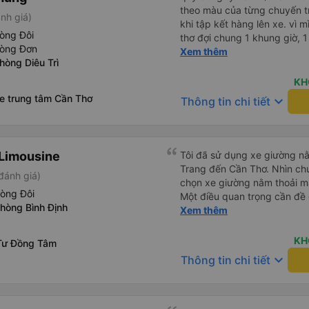
theo màu của từng chuyến 
nh giá)
khi tập kết hàng lên xe. vì 
òng Đôi
thơ đợi chung 1 khung giờ, 1 địa điểm. vì là 
hòng Đơn
của quý công ty nên rất hài l
Xem thêm
hòng Diêu Trì
mong muốn đội ngũ nhân viê
cải thiện ngày một phát triển. 2) đồng nhất về cách giao t
KH
và CSKH nhẹ nhàng, chu đáo
xe trung tâm Cần Thơ
keyboard_arrow_down
Thông tin chi tiết
là nhà xe được yêu thích và lựa 
ơn quý anh chị em cty cũng
tiếp nhận. " khách hàng thân
thời sinh viên"
Limousine
Tôi đã sử dụng xe giường nằ
Trang đến Cần Thơ. Nhìn chu
đánh giá)
chọn xe giường nằm thoải má
hòng Đôi
Một điều quan trọng cần đề 
hòng Bình Định
xe, điều này có thể gây khó 
Xem thêm
xuyên đêm. Tuy nhiên, khi 
chuyến đi vẫn khá thoải mái
KH
Tư Đồng Tâm
(hôm qua) rất tốt. Mặc dù x
keyboard_arrow_down
Thông tin chi tiết
nhưng công ty đã thông báo 
gặp vấn đề gì. Xe khá thoải 
tài xế lịch sự và thân thiện
khoảng 4:00 sáng và 9:00 sá