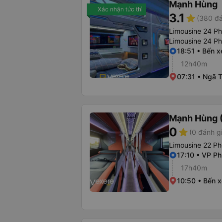
Mạnh Hùng
Xác nhận tức thì
3.1
star
(380 đá
Limousine 24 P
Limousine 24 P
18:51 • Bến 
12h40m
07:31 • Ngã 
Mạnh Hùng (
0
star
(0 đánh g
Limousine 22 Ph
17:10 • VP P
17h40m
10:50 • Bến 