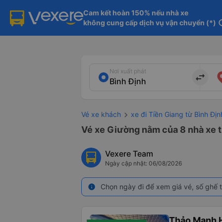
Cam kết hoàn 150% nếu nhà xe

không cung cấp dịch vụ vận chuyển (*)
in
Nơi xuất phát
import_export
Vé xe khách
xe đi Tiền Giang từ Bình Địn
Vé xe Giường nằm của 8 nhà xe t
Vexere Team
Ngày cập nhật: 06/08/2026
Chọn ngày đi để xem giá vé, số ghế t
info
Thảo Mạnh 