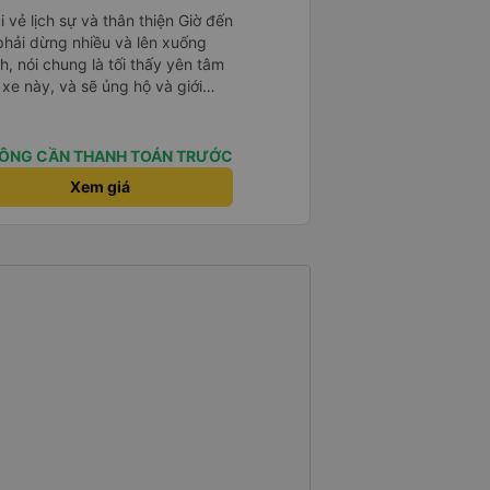
i vẻ lịch sự và thân thiện Giờ đến
 phải dừng nhiều và lên xuống
, nói chung là tối thấy yên tâm
xe này, và sẽ ủng hộ và giới
g dịch vụ của nhà xe này
ÔNG CẦN THANH TOÁN TRƯỚC
Xem giá