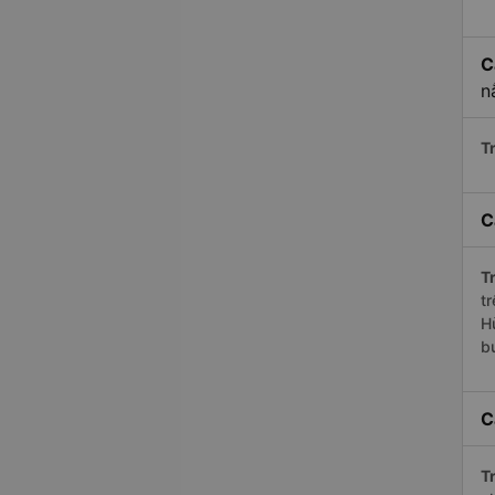
C
n
Tr
C
Tr
t
H
b
C
Tr