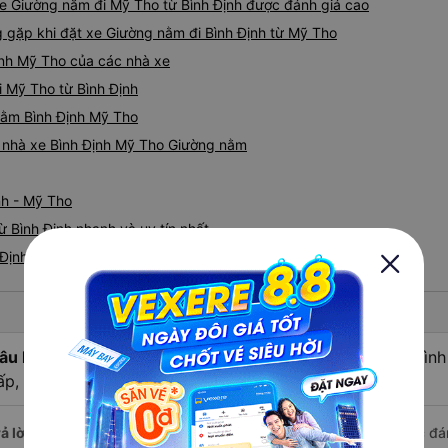
xe Giường nằm đi Mỹ Tho từ Bình Định được đánh giá cao
gặp khi đặt xe Giường nằm đi Bình Định từ Mỹ Tho
ịnh Mỹ Tho của các nhà xe
i Mỹ Tho từ Bình Định
 nằm Bình Định Mỹ Tho
iá nhà xe Bình Định Mỹ Tho Giường nằm
nh - Mỹ Tho
 Bình Định nhanh và uy tín nhất
 Định đi Mỹ Tho
âu hỏi:
Nhà xe Giường nằm đi Mỹ Tho - Tiền Giang từ Bình
ấp, chất lượng tốt nhất?
ả lời:
Nhà xe Giường nằm đi Bình Định Mỹ Tho - Tiền Giang được đánh