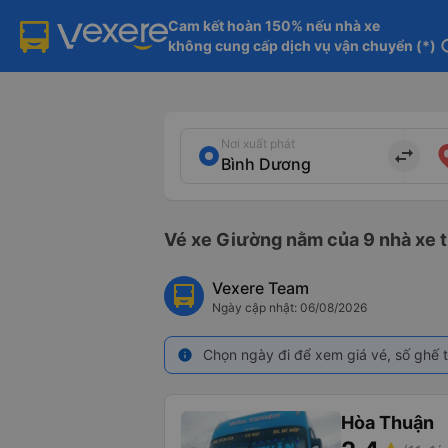
Cam kết hoàn 150% nếu nhà xe

không cung cấp dịch vụ vận chuyển (*)
in
Nơi xuất phát
import_export
Vé xe Giường nằm của 9 nhà xe t
Vexere Team
Ngày cập nhật: 06/08/2026
Chọn ngày đi để xem giá vé, số ghế t
info
Hòa Thuận