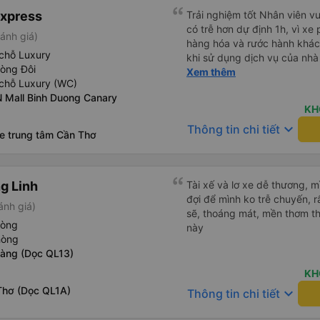
Express
Trải nghiệm tốt Nhân viên vu
có trễ hơn dự định 1h, vì xe
ánh giá)
hàng hóa và rước hành khách
chỗ Luxury
khi sử dụng dịch vụ của nhà 
hòng Đôi
thiệu cho người thân sử dụn
Xem thêm
chỗ Luxury (WC)
 Mall Binh Duong Canary
KH
keyboard_arrow_down
Thông tin chi tiết
xe trung tâm Cần Thơ
g Linh
Tài xế và lơ xe dễ thương, 
đợi để mình ko trễ chuyến, r
ánh giá)
sẽ, thoáng mát, mền thơm th
hòng
này
hòng
Bàng (Dọc QL13)
KH
Thơ (Dọc QL1A)
keyboard_arrow_down
Thông tin chi tiết