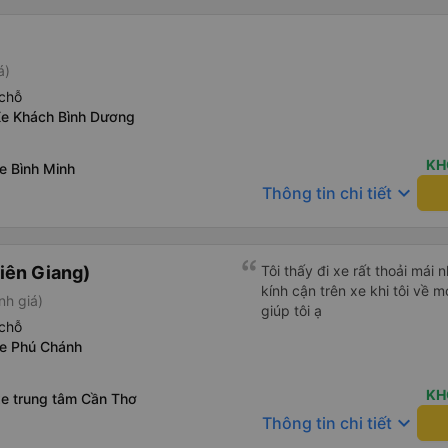
á)
chỗ
Xe Khách Bình Dương
KH
e Bình Minh
keyboard_arrow_down
Thông tin chi tiết
iên Giang)
Tôi thấy đi xe rất thoải mái nhà xe rất tố
kính cận trên xe khi tôi về 
nh giá)
giúp tôi ạ
chỗ
xe Phú Chánh
KH
xe trung tâm Cần Thơ
keyboard_arrow_down
Thông tin chi tiết