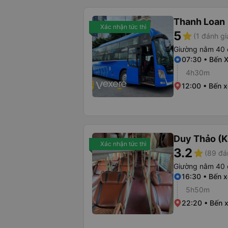
Thanh Loan
Xác nhận tức thì
5
star
(1 đánh gi
Giường nằm 40 
07:30 • Bến 
4h30m
12:00 • Bến x
Duy Thảo (K
Xác nhận tức thì
3.2
star
(89 đá
Giường nằm 40 
16:30 • Bến 
5h50m
22:20 • Bến 