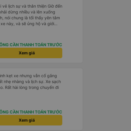
i vẻ lịch sự và thân thiện Giờ đến
 phải dừng nhiều và lên xuống
, nói chung là tối thấy yên tâm
xe này, và sẽ ủng hộ và giới
g dịch vụ của nhà xe này
ÔNG CẦN THANH TOÁN TRƯỚC
Xem giá
mình kẹt xe nhưng vẫn cố gắng
ất nhẹ nhàng và lịch sự. Xe sạch
o. Rất hài lòng trong chuyến đi
ÔNG CẦN THANH TOÁN TRƯỚC
Xem giá