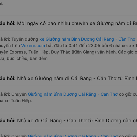
m.
âu hỏi:
Mỗi ngày có bao nhiêu chuyến xe Giường nằm đi B
ả lời:
Tuyến đường
xe Giường nằm Bình Dương Cái Răng - Cần Thơ
huyến trên
Vexere.com
bắt đầu từ 0:41 đến 23:05 bởi 6 nhà xe: xe
uyện Express, Tuấn Hiệp, Duy Thảo (Kiên Giang) vận hành. Các giờ 
rưa, buổi chiều, ban đêm
âu hỏi:
Nhà xe Giường nằm đi Cái Răng - Cần Thơ từ Bình
ả lời:
Chuyến
Giường nằm Bình Dương Cái Răng - Cần Thơ
có giờ xu
hà xe Tuấn Hiệp.
âu hỏi:
Nhà xe đi Cái Răng - Cần Thơ từ Bình Dương nào ch
ả lời:
Chuyến
Giường nằm Bình Dương Cái Răng - Cần Thơ
có giờ xu