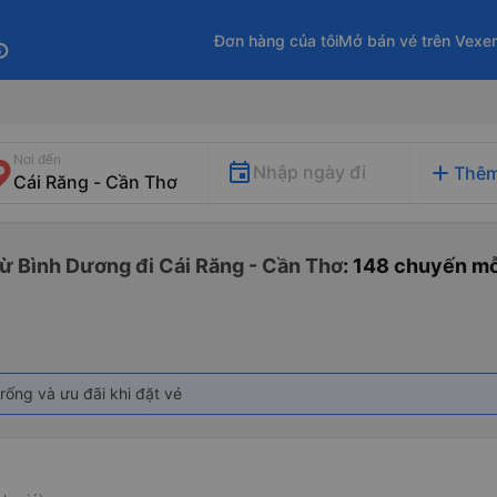
Đơn hàng của tôi
Mở bán vé trên Vexe
fo
Nơi đến
add
Nhập ngày đi
Thêm
ừ Bình Dương đi Cái Răng - Cần Thơ
: 148 chuyến m
rống và ưu đãi khi đặt vé