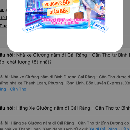
ương - Cái Răng
từ Bình Dương nhanh và uy tín nhất
 Dương đi Cái Răng
âu hỏi:
Nhà xe Giường nằm đi Cái Răng - Cần Thơ từ Bình
ấp, chất lượng tốt nhất?
ả lời:
Nhà xe Giường nằm đi Bình Dương Cái Răng - Cần Thơ được đán
hững nhà xe Thanh Loan, Phương Hồng Linh, Bốn Luyện Express. X
ăng - Cần Thơ
âu hỏi:
Hãng Xe Giường nằm đi Cái Răng - Cần Thơ từ Bình
ả lời:
Hãng xe Giường nằm đi Cái Răng - Cần Thơ từ Bình Dương có 
ủa nhà xe Thanh Loan. Xem danh sách đầy đủ:
Xe đi Cái Răng - Cần