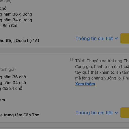
nh giá)
chỗ
ng nằm 36 giường
ng nằm 34 giường
e Bến Cát
keyboard_arrow_down
Thông tin chi tiết
Thơ (Dọc Quốc Lộ 1A)
Tôi đi Chuyến xe từ Long Th
đúng giờ, hành trình êm thuậ
ánh giá)
tay quả thật khiến tôi an tâm, mãn ý. Đường xa muôn dặm
ng nằm 36 chỗ
mà lòng chẳng vướng lo. Ph
ng nằm 34 chỗ
cẩn, hiếm thấy giữa thời buổi
Xem thêm
 đôi 24 chỗ
Xin gửi lời tán dương chân 
hưng thịnh, vạn lộ bình an.”
Nam
keyboard_arrow_down
Thông tin chi tiết
xe trung tâm Cần Thơ