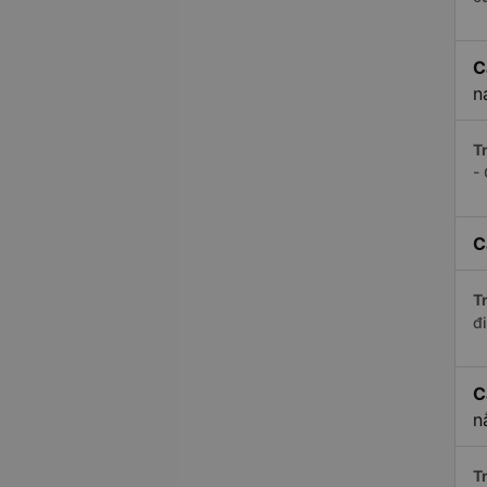
C
n
Tr
-
C
Tr
đi
C
n
Tr