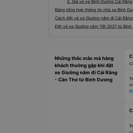
3. Giá vé xe Bình Dương Cái Răng
Bảng tổng hợp thông tin nhà xe Bình D
Cách đặt vé xe Giường nằm đi Cái Răng 
Đặt vé xe Giường nằm Tết 2027 từ Bình
C
Những thắc mắc mà hàng
c
khách thường gặp khi đặt
xe Giường nằm đi Cái Răng
Tr
- Cần Thơ từ Bình Dương
n
R
C
Tr
c