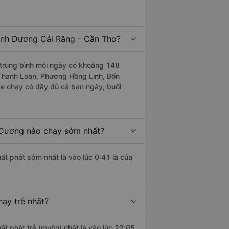
ình Dương Cái Răng - Cần Thơ?
trung bình mỗi ngày có khoảng 148
 Thanh Loan, Phương Hồng Linh, Bốn
xe chạy có đầy đủ cả ban ngày, buổi
 Dương nào chạy sớm nhất?
ất phát sớm nhất là vào lúc 0:41 là của
ạy trễ nhất?
ất phát trễ (muộn) nhất là vào lúc 23:05