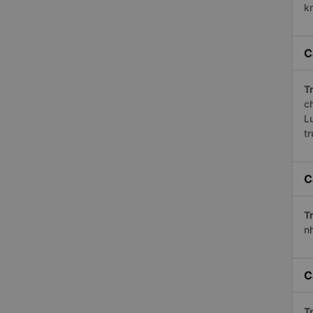
k
C
Tr
c
L
t
C
Tr
n
C
Tr