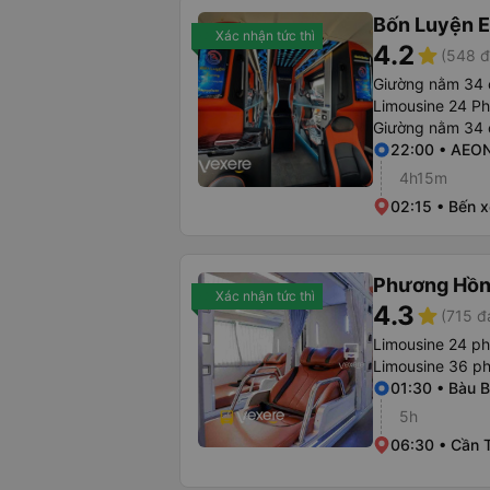
Bốn Luyện 
Xác nhận tức thì
4.2
star
(548 đ
Giường nằm 34 
Limousine 24 P
Giường nằm 34 
22:00 • AEON
4h15m
02:15 • Bến 
Phương Hồn
Xác nhận tức thì
4.3
star
(715 đ
Limousine 24 p
Limousine 36 p
01:30 • Bàu 
5h
06:30 • Cần 