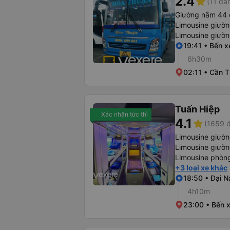
2.4
star
(11 đá
Giường nằm 44 
Limousine giườ
Limousine giườ
19:41 • Bến x
6h30m
02:11 • Cần 
Tuấn Hiệp
Xác nhận tức thì
4.1
star
(1659 đ
Limousine giườ
Limousine giườ
Limousine phòng
+3 loại xe khác
18:50 • Đại 
4h10m
23:00 • Bến 