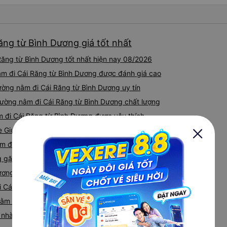
ăng từ Bình Dương giá tốt nhất
ăng từ Bình Dương tốt nhất hiện nay 08/2026
ằm đi Cái Răng từ Bình Dương được đánh giá cao
ường nằm đi Cái Răng từ Bình Dương uy tín
iường nằm đi Cái Răng từ Bình Dương chất lượng
m đi Cái Răng từ Bình Dương được yêu thích
xe Giường nằm đi Cái Răng từ Bình Dương được đánh giá cao
m đi Cái Răng từ Bình Dương uy tín
gặp khi đặt xe Giường nằm đi Bình Dương từ Cái Răng
ương Cái Răng của các nhà xe
i Cái Răng từ Bình Dương
 nằm Bình Dương Cái Răng
iá nhà xe Bình Dương Cái Răng Giường nằm