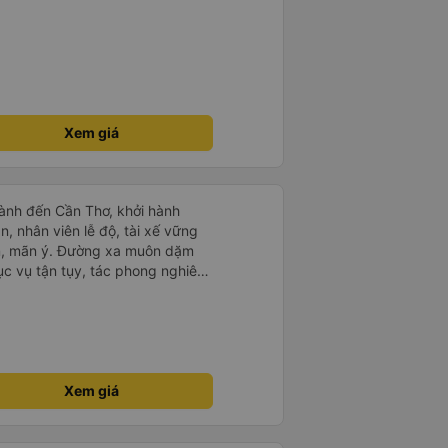
Xem giá
ành đến Cần Thơ, khởi hành
n, nhân viên lễ độ, tài xế vững
ục vụ tận tụy, tác phong nghiêm
 kim tiền vội vã. Xã hội loạn đạo.
thành, kính chúc nhà xe ngày một
Xem giá