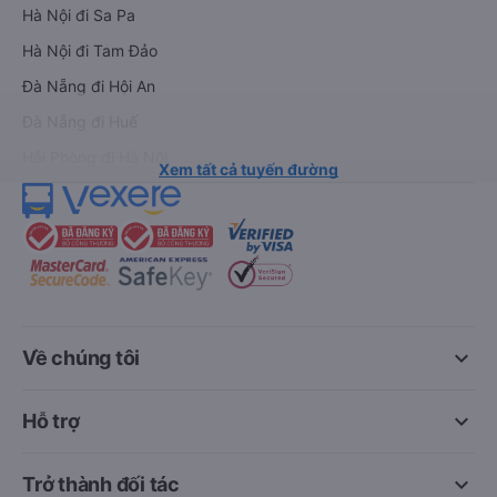
Hà Nội đi Sa Pa
Hà Nội đi Tam Đảo
Đà Nẵng đi Hội An
Đà Nẵng đi Huế
Hải Phòng đi Hà Nội
Xem tất cả tuyến đường
keyboard_arrow_down
Về chúng tôi
keyboard_arrow_down
Hỗ trợ
keyboard_arrow_down
Trở thành đối tác