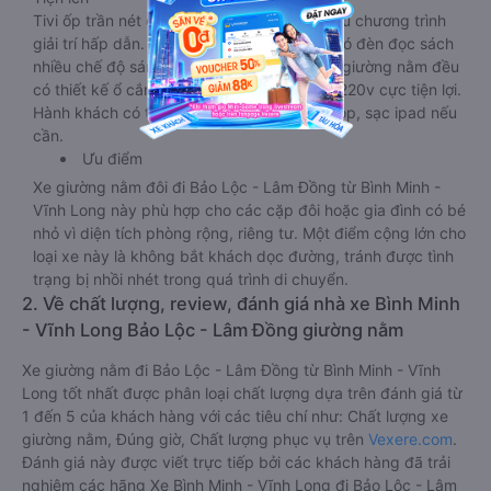
Tivi ốp trần nét cứng, đầu HD tích hợp nhiều chương trình
giải trí hấp dẫn. Trong phòng có tai nghe, có đèn đọc sách
nhiều chế độ sáng, wifi tốc độ cao. Tại mỗi giường nằm đều
có thiết kế ổ cắm sạc đa năng nguồn điện 220v cực tiện lợi.
Hành khách có thể sạc điện thoại, sạc laptop, sạc ipad nếu
cần.
Ưu điểm
Xe giường nằm đôi đi Bảo Lộc - Lâm Đồng từ Bình Minh -
Vĩnh Long này phù hợp cho các cặp đôi hoặc gia đình có bé
nhỏ vì diện tích phòng rộng, riêng tư. Một điểm cộng lớn cho
loại xe này là không bắt khách dọc đường, tránh được tình
trạng bị nhồi nhét trong quá trình di chuyển.
2. Về chất lượng, review, đánh giá nhà xe Bình Minh
- Vĩnh Long Bảo Lộc - Lâm Đồng giường nằm
Xe giường nằm đi Bảo Lộc - Lâm Đồng từ Bình Minh - Vĩnh
Long tốt nhất được phân loại chất lượng dựa trên đánh giá từ
1 đến 5 của khách hàng với các tiêu chí như: Chất lượng xe
giường nằm, Đúng giờ, Chất lượng phục vụ trên
Vexere.com
.
Đánh giá này được viết trực tiếp bởi các khách hàng đã trải
nghiệm các hãng Xe Bình Minh - Vĩnh Long đi Bảo Lộc - Lâm