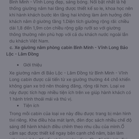
Bình Minh - Vĩnh Long đẹp, sáng bóng. Nổi bật nhất là hệ
thống giường nằm hai tầng được thiết kế so le, khoa học nên
khi hành khách bước lên tầng hai không làm ảnh hưởng đến
khách nằm ở giường tầng 1.Diện tích giường rộng rãi: chiều
dài 1,8 đến 1,9m còn chiều rộng gấp rưỡi so với giường
thông thường nên phù hợp với cả du khách nước ngoài lẫn
du khách Việt Nam.
c. Xe giường nằm phòng cabin Bình Minh - Vĩnh Long Bảo
Lộc - Lâm Đồng
Giới thiệu
Xe giường nằm đi Bảo Lộc - Lâm Đồng từ Bình Minh - Vĩnh
Long cabin được cải tiến từ xe giường thường 44 chỗ khiến
không gian xe trở nên thoáng đãng, rộng rãi hơn. Loại xe
này được tích hợp nhiều tiện ích trên xe giúp hành khách có
1 hành trình thoải mái và thú vị.
Tiện ích
Trong mỗi cabin của loại xe này đều được trang bị màn hình
tivi riêng. Khe điều hòa mát lạnh, đèn đọc sách nhiều chế độ
sáng để hành khách điều chỉnh theo nhu cầu của mình.Ổ
cắm sạc được thiết kế ngay bên cạnh chỗ nằm, bàn làm