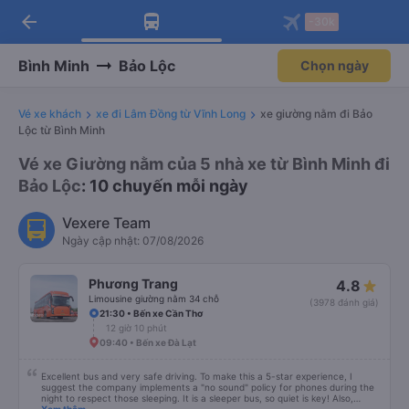
arrow_back
Tải app Vexere ngay!
Tải app Vexere
-30k
Mở app
Mở app
Nhận ưu đãi thành viên độc
-30k/ghế khi đặt vé máy bay qua
quyền
app
Bình Minh
Bảo Lộc
Chọn ngày
Vé xe khách
xe đi Lâm Đồng từ Vĩnh Long
xe giường nằm đi Bảo
Lộc từ Bình Minh
Vé xe Giường nằm của 5 nhà xe từ Bình Minh đi
Bảo Lộc
: 10 chuyến mỗi ngày
Vexere Team
Ngày cập nhật: 07/08/2026
Phương Trang
4.8
Limousine giường nằm 34 chỗ
(3978 đánh giá)
21:30 • Bến xe Cần Thơ
12 giờ 10 phút
09:40 • Bến xe Đà Lạt
Excellent bus and very safe driving. To make this a 5-star experience, I
suggest the company implements a "no sound" policy for phones during the
night to respect those sleeping. It is a sleeper bus, so quiet is key! Also,