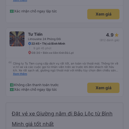
please display the Wi-Fi password clearly inside the cabin for convenience. I
Xem thêm
would definitely ride with them again! -------------- ​ Xe chất lượng tốt và
tài xế lái xe rất an toàn. Để dịch vụ hoàn hảo hơn, tôi góp ý nhà xe nên có
quy định rõ ràng về việc giữ im lặng (tắt âm thanh điện thoại) vào ban đêm
Xác nhận chỗ ngay lập tức
Xem giá
để tránh làm phiền hành khách khác ngủ. Ngoài ra, nhà xe nên dán sẵn mật
khẩu Wi-Fi trong xe để hành khách dễ dàng sử dụng. Tôi vẫn sẽ tiếp tục ủng
hộ nhà xe trong tương lai!
Tư Tiến
4.9
Limousine 24 Phòng Đôi
(812 đánh giá)
22:45 • Thị xã Bình Minh
9 giờ 45 phút
08:30 • Bến xe liên tỉnh Đà Lạt
Công ty Tu Tien cung cấp dịch vụ rất tốt, an toàn và thoải mái. Thông tin về
vị trí xe và các cuộc gọi từ nhân viên trên xe trước khi đón khách rất hữu
ích. Xe rất sạch sẽ, giường ngủ thoải mái với nhiều tùy chọn đèn chiếu sáng
và cổng USB được đặt ở vị trí thuận tiện. Nhân viên rất lịch sự và xe đến
Xem thêm
điểm đến sớm hơn dự kiến. Cảm ơn!
Không cần thanh toán trước
Xem giá
Xác nhận chỗ ngay lập tức
Đặt vé xe Giường nằm đi Bảo Lộc từ Bình
Minh giá tốt nhất