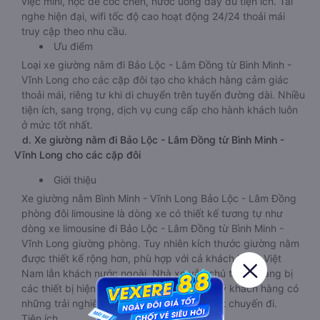
việc mini, hộc để cốc chén, nước uống đầy đủ tiện ích. Tai
nghe hiện đại, wifi tốc độ cao hoạt động 24/24 thoải mái
truy cập theo nhu cầu.
Ưu điểm
Loại xe giường nằm đi Bảo Lộc - Lâm Đồng từ Bình Minh -
Vĩnh Long cho các cặp đôi tạo cho khách hàng cảm giác
thoải mái, riêng tư khi di chuyển trên tuyến đường dài. Nhiều
tiện ích, sang trọng, dịch vụ cung cấp cho hành khách luôn
ở mức tốt nhất.
d. Xe giường nằm đi Bảo Lộc - Lâm Đồng từ Bình Minh -
Vĩnh Long cho các cặp đôi
Giới thiệu
Xe giường nằm Bình Minh - Vĩnh Long Bảo Lộc - Lâm Đồng
phòng đôi limousine là dòng xe có thiết kế tương tự như
dòng xe limousine đi Bảo Lộc - Lâm Đồng từ Bình Minh -
Vĩnh Long giường phòng. Tuy nhiên kích thước giường nằm
được thiết kế rộng hơn, phù hợp với cả khách hàng Việt
Nam lẫn khách nước ngoài. Nhà xe vẫn chú trọng trang bị
các thiết bị hiện đại nhằm đảm bảo cho quý khách hàng có
những trải nghiệm thoải mái nhất trong suốt chuyến đi.
Tiện ích