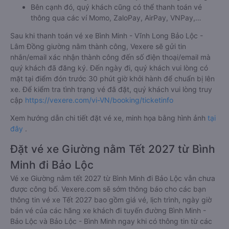
Bên cạnh đó, quý khách cũng có thể thanh toán vé
thông qua các ví Momo, ZaloPay, AirPay, VNPay,…
Sau khi thanh toán vé xe Bình Minh - Vĩnh Long Bảo Lộc -
Lâm Đồng giường nằm thành công, Vexere sẽ gửi tin
nhắn/email xác nhận thành công đến số điện thoại/email mà
quý khách đã đăng ký. Đến ngày đi, quý khách vui lòng có
mặt tại điểm đón trước 30 phút giờ khởi hành để chuẩn bị lên
xe. Để kiểm tra tình trạng vé đã đặt, quý khách vui lòng truy
cập
https://vexere.com/vi-VN/booking/ticketinfo
Xem hướng dẫn chi tiết đặt vé xe, minh họa bằng hình ảnh
tại
đây
.
Đặt vé xe Giường nằm Tết 2027 từ Bình
Minh đi Bảo Lộc
Vé xe Giường nằm tết 2027 từ Bình Minh đi Bảo Lộc vẫn chưa
được công bố. Vexere.com sẽ sớm thông báo cho các bạn
thông tin vé xe Tết 2027 bao gồm giá vé, lịch trình, ngày giờ
bán vé của các hãng xe khách đi tuyến đường Bình Minh -
Bảo Lộc và Bảo Lộc - Bình Minh ngay khi có thông tin từ các