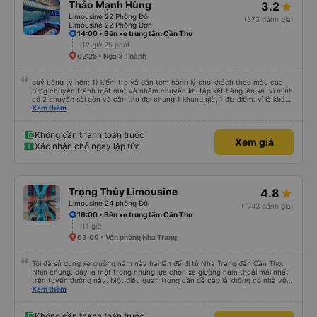
Thảo Mạnh Hùng
3.2
Limousine 22 Phòng Đôi
(373 đánh giá)
Limousine 22 Phòng Đơn
14:00 • Bến xe trung tâm Cần Thơ
12 giờ 25 phút
02:25 • Ngã 3 Thành
quý công ty nên: 1) kiểm tra và dán tem hành lý cho khách theo màu của
từng chuyến tránh mất mát và nhầm chuyến khi tập kết hàng lên xe. vì mình
có 2 chuyến sài gòn và cần thơ đợi chung 1 khung giờ, 1 địa điểm. vì là khách
thân thiết của quý công ty nên rất hài lòng và tin tưởng. tuy nhiên rất mong
Xem thêm
muốn đội ngũ nhân viên anh chị em nhà xe cùng nhau cải thiện ngày một
phát triển. 2) đồng nhất về cách giao tiếp và CSKH nhẹ nhàng, chu đáo nữa
thì chắc chắn quy công ty là nhà xe được yêu thích và lựa chọn số 1 quy
Không cần thanh toán trước
Xem giá
nhơn. rất cảm ơn quý anh chị em cty cũng như chị Thảo đã lắng nghe và
Xác nhận chỗ ngay lập tức
tiếp nhận. " khách hàng thân thiết nhiều năm của nhà xe từ thời sinh viên"
Trọng Thủy Limousine
4.8
Limousine 24 phòng Đôi
(1743 đánh giá)
16:00 • Bến xe trung tâm Cần Thơ
11 giờ
03:00 • Văn phòng Nha Trang
Tôi đã sử dụng xe giường nằm này hai lần để đi từ Nha Trang đến Cần Thơ.
Nhìn chung, đây là một trong những lựa chọn xe giường nằm thoải mái nhất
trên tuyến đường này. Một điều quan trọng cần đề cập là không có nhà vệ
sinh trên xe, điều này có thể gây khó chịu trên một hành trình dài xuyên
Xem thêm
đêm. Tuy nhiên, khi có các điểm dừng thường xuyên, chuyến đi vẫn khá
thoải mái. Chuyến đi gần đây nhất của tôi (hôm qua) rất tốt. Mặc dù xe bị
chậm khoảng một tiếng, nhưng công ty đã thông báo trước cho tôi, nên tôi
Không cần thanh toán trước