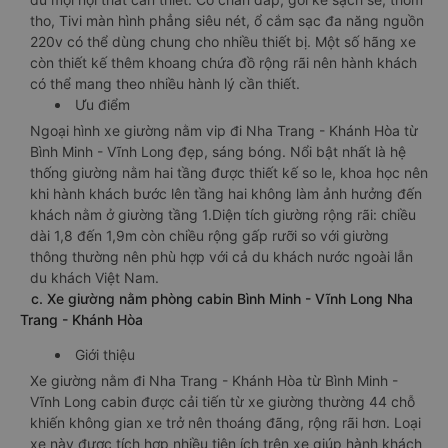
tho, Tivi màn hình phẳng siêu nét, ổ cắm sạc đa năng nguồn
220v có thể dùng chung cho nhiều thiết bị. Một số hãng xe
còn thiết kế thêm khoang chứa đồ rộng rãi nên hành khách
có thể mang theo nhiều hành lý cần thiết.
Ưu điểm
Ngoại hình xe giường nằm vip đi Nha Trang - Khánh Hòa từ
Bình Minh - Vĩnh Long đẹp, sáng bóng. Nổi bật nhất là hệ
thống giường nằm hai tầng được thiết kế so le, khoa học nên
khi hành khách bước lên tầng hai không làm ảnh hưởng đến
khách nằm ở giường tầng 1.Diện tích giường rộng rãi: chiều
dài 1,8 đến 1,9m còn chiều rộng gấp rưỡi so với giường
thông thường nên phù hợp với cả du khách nước ngoài lẫn
du khách Việt Nam.
c. Xe giường nằm phòng cabin Bình Minh - Vĩnh Long Nha
Trang - Khánh Hòa
Giới thiệu
Xe giường nằm đi Nha Trang - Khánh Hòa từ Bình Minh -
Vĩnh Long cabin được cải tiến từ xe giường thường 44 chỗ
khiến không gian xe trở nên thoáng đãng, rộng rãi hơn. Loại
xe này được tích hợp nhiều tiện ích trên xe giúp hành khách