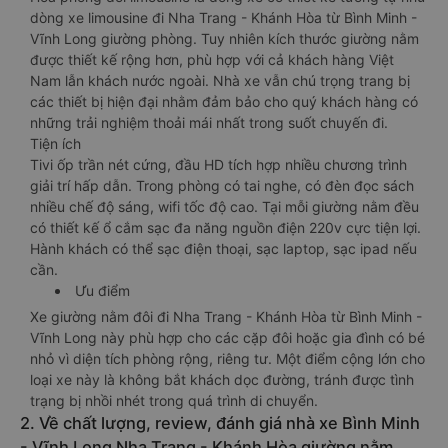
dòng xe limousine đi Nha Trang - Khánh Hòa từ Bình Minh -
Vĩnh Long giường phòng. Tuy nhiên kích thước giường nằm
được thiết kế rộng hơn, phù hợp với cả khách hàng Việt
Nam lẫn khách nước ngoài. Nhà xe vẫn chú trọng trang bị
các thiết bị hiện đại nhằm đảm bảo cho quý khách hàng có
những trải nghiệm thoải mái nhất trong suốt chuyến đi.
Tiện ích
Tivi ốp trần nét cứng, đầu HD tích hợp nhiều chương trình
giải trí hấp dẫn. Trong phòng có tai nghe, có đèn đọc sách
nhiều chế độ sáng, wifi tốc độ cao. Tại mỗi giường nằm đều
có thiết kế ổ cắm sạc đa năng nguồn điện 220v cực tiện lợi.
Hành khách có thể sạc điện thoại, sạc laptop, sạc ipad nếu
cần.
Ưu điểm
Xe giường nằm đôi đi Nha Trang - Khánh Hòa từ Bình Minh -
Vĩnh Long này phù hợp cho các cặp đôi hoặc gia đình có bé
nhỏ vì diện tích phòng rộng, riêng tư. Một điểm cộng lớn cho
loại xe này là không bắt khách dọc đường, tránh được tình
trạng bị nhồi nhét trong quá trình di chuyển.
2. Về chất lượng, review, đánh giá nhà xe Bình Minh
- Vĩnh Long Nha Trang - Khánh Hòa giường nằm