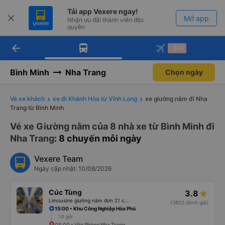
Tải app Vexere ngay!
Mở app
Nhận ưu đãi thành viên độc
quyền
arrow_back
Tải app Vexere
-30k
Mở app
-30k/ghế khi đặt vé máy bay qua
app
Bình Minh
Nha Trang
Chọn ngày
Vé xe khách
xe đi Khánh Hòa từ Vĩnh Long
xe giường nằm đi Nha
Trang từ Bình Minh
Vé xe Giường nằm của 8 nhà xe từ Bình Minh đi
Nha Trang
: 8 chuyến mỗi ngày
Vexere Team
Ngày cập nhật: 10/08/2026
Cúc Tùng
3.8
Limousine giường nằm đơn 21 chỗ (WC)
(3803 đánh giá)
15:00 • Khu Công Nghiệp Hòa Phú
14 giờ
05:00 • Văn Phòng Nha Trang