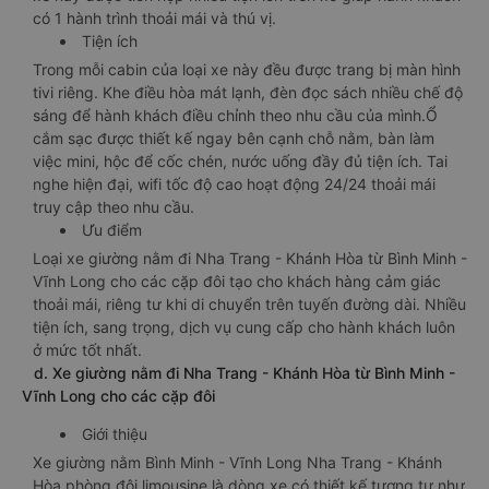
có 1 hành trình thoải mái và thú vị.
Tiện ích
Trong mỗi cabin của loại xe này đều được trang bị màn hình
tivi riêng. Khe điều hòa mát lạnh, đèn đọc sách nhiều chế độ
sáng để hành khách điều chỉnh theo nhu cầu của mình.Ổ
cắm sạc được thiết kế ngay bên cạnh chỗ nằm, bàn làm
việc mini, hộc để cốc chén, nước uống đầy đủ tiện ích. Tai
nghe hiện đại, wifi tốc độ cao hoạt động 24/24 thoải mái
truy cập theo nhu cầu.
Ưu điểm
Loại xe giường nằm đi Nha Trang - Khánh Hòa từ Bình Minh -
Vĩnh Long cho các cặp đôi tạo cho khách hàng cảm giác
thoải mái, riêng tư khi di chuyển trên tuyến đường dài. Nhiều
tiện ích, sang trọng, dịch vụ cung cấp cho hành khách luôn
ở mức tốt nhất.
d. Xe giường nằm đi Nha Trang - Khánh Hòa từ Bình Minh -
Vĩnh Long cho các cặp đôi
Giới thiệu
Xe giường nằm Bình Minh - Vĩnh Long Nha Trang - Khánh
Hòa phòng đôi limousine là dòng xe có thiết kế tương tự như