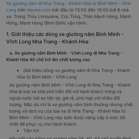
Xe giường nằm đi Nha Trang - Khánh Hòa từ Bình Minh - Vĩnh
Long
trên
Vexere.com
bắt đầu từ 13:55 đến 16:00 bởi 8 nhà
xe: Trọng Thủy Limousine, Cúc Tùng, Thảo Mạnh Hùng, Mạnh
Hùng, Mạnh Hùng (Bình Định) vận hành.
1. Giới thiệu các dòng xe giường nằm Bình Minh -
Vĩnh Long Nha Trang - Khánh Hòa
a. Xe giường nằm Bình Minh - Vĩnh Long đi Nha Trang -
Khánh Hòa 40 chỗ trở lên chất lượng cao
Giới thiệu dòng xe giường nằm đi Nha Trang - Khánh
Hòa từ Bình Minh - Vĩnh Long
Xe giường nằm Bình Minh - Vĩnh Long đi Nha Trang - Khánh
Hòa là loại xe khá phổ biến đối với hành khách trong và
ngoài nước bởi sự tiện lợi, giá rẻ, phù hợp với nhiều đối
tượng. Mặc dù chỉ là xe giường nằm bình thường nhưng chất
lượng và dịch vụ của loại xe đi Nha Trang - Khánh Hòa từ
Bình Minh - Vĩnh Long này luôn được nâng cấp ở mức tốt
nhất để phục vụ cho hành khách.
Tiện ích
Hầu hết các hãng xe giường nằm 38, 40, 44 chỗ tuyến Bình