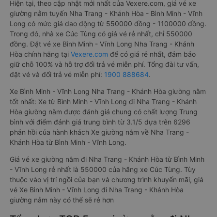
Hiện tại, theo cập nhật mới nhất của Vexere.com, giá vé xe
giường nằm tuyến Nha Trang - Khánh Hòa - Bình Minh - Vĩnh
Long có mức giá dao động từ 550000 đồng - 1100000 đồng.
Trong đó, nhà xe Cúc Tùng có giá vé rẻ nhất, chỉ 550000
đồng. Đặt vé xe Bình Minh - Vĩnh Long Nha Trang - Khánh
Hòa chính hãng tại
Vexere.com
để có giá rẻ nhất, đảm bảo
giữ chỗ 100% và hỗ trợ đổi trả vé miễn phí. Tổng đài tư vấn,
đặt vé và đổi trả vé miễn phí:
1900 888684
.
Xe Bình Minh - Vĩnh Long Nha Trang - Khánh Hòa giường nằm
tốt nhất: Xe từ Bình Minh - Vĩnh Long đi Nha Trang - Khánh
Hòa giường nằm được đánh giá chung có chất lượng Trung
bình với điểm đánh giá trung bình từ 3.1/5 dựa trên 6296
phản hồi của hành khách Xe giường nằm về Nha Trang -
Khánh Hòa từ Bình Minh - Vĩnh Long.
Giá vé xe giường nằm đi Nha Trang - Khánh Hòa từ Bình Minh
- Vĩnh Long rẻ nhất là 550000 của hãng xe Cúc Tùng. Tùy
thuộc vào vị trí ngồi của bạn và chương trình khuyến mãi, giá
vé Xe Bình Minh - Vĩnh Long đi Nha Trang - Khánh Hòa
giường nằm này có thể sẽ rẻ hơn