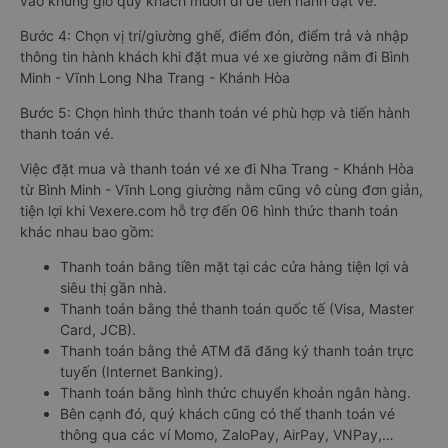
vào khung giờ quý khách muốn đi để tiến hành đặt vé.
Bước 4: Chọn vị trí/giường ghế, điểm đón, điểm trả và nhập
thông tin hành khách khi đặt mua vé xe giường nằm đi Bình
Minh - Vĩnh Long Nha Trang - Khánh Hòa
Bước 5: Chọn hình thức thanh toán vé phù hợp và tiến hành
thanh toán vé.
Việc đặt mua và thanh toán vé xe đi Nha Trang - Khánh Hòa
từ Bình Minh - Vĩnh Long giường nằm cũng vô cùng đơn giản,
tiện lợi khi Vexere.com hỗ trợ đến 06 hình thức thanh toán
khác nhau bao gồm:
Thanh toán bằng tiền mặt tại các cửa hàng tiện lợi và
siêu thị gần nhà.
Thanh toán bằng thẻ thanh toán quốc tế (Visa, Master
Card, JCB).
Thanh toán bằng thẻ ATM đã đăng ký thanh toán trực
tuyến (Internet Banking).
Thanh toán bằng hình thức chuyển khoản ngân hàng.
Bên cạnh đó, quý khách cũng có thể thanh toán vé
thông qua các ví Momo, ZaloPay, AirPay, VNPay,…