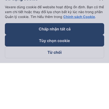
Vexere dùng cookie để website hoạt động ổn định. Bạn có thể
xem chi tiết hoặc thay đổi lựa chọn bất kỳ lúc nào trong phần
Quản lý cookie. Tìm hiểu thêm trong
Chính sách Cookie
.
Chấp nhận tất cả
Tùy chọn cookie
Từ chối
Theo dõi chúng tôi trên
Facebook
Tiktok
Youtube
Công ty TNHH Thương Mại Dịch Vụ Vexere
Địa chỉ đăng ký kinh doanh: 8C Chữ Đồng Tử, Phường Tân
Sơn Nhất, TP. Hồ Chí Minh, Việt Nam
Địa chỉ
:
Lầu 2, toà nhà H3 Circo Hoàng Diệu, 384 Hoàng Diệu,
Phường Khánh Hội, TP Hồ Chí Minh, Việt Nam