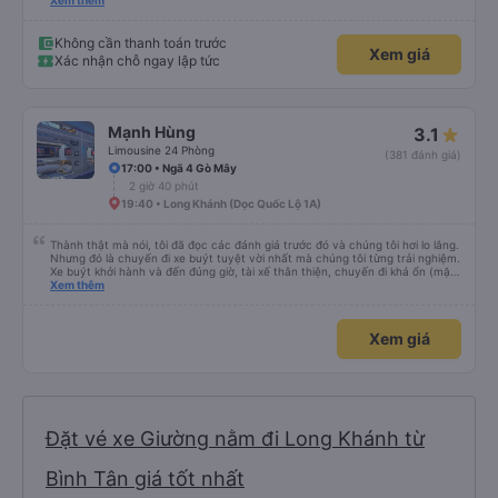
hộ và giới thiệu cho người thân sử dụng dịch vụ của nhà xe này
Xem thêm
Không cần thanh toán trước
Xem giá
Xác nhận chỗ ngay lập tức
Mạnh Hùng
3.1
Limousine 24 Phòng
(381 đánh giá)
17:00 • Ngã 4 Gò Mây
2 giờ 40 phút
19:40 • Long Khánh (Dọc Quốc Lộ 1A)
Thành thật mà nói, tôi đã đọc các đánh giá trước đó và chúng tôi hơi lo lắng.
Nhưng đó là chuyến đi xe buýt tuyệt vời nhất mà chúng tôi từng trải nghiệm.
Xe buýt khởi hành và đến đúng giờ, tài xế thân thiện, chuyến đi khá ổn (mặc
dù vẫn hơi xóc, nhưng đó là đặc trưng của Việt Nam ^^), và chỗ ngồi thoải
Xem thêm
mái. Chúng tôi thực sự rất hài lòng.
Xem giá
Đặt vé xe Giường nằm đi Long Khánh từ
Bình Tân giá tốt nhất