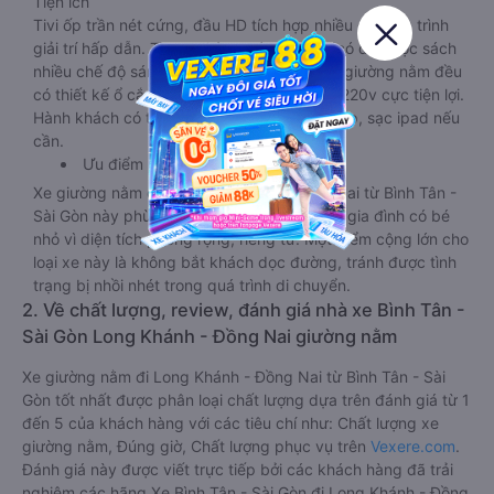
Tiện ích
Tivi ốp trần nét cứng, đầu HD tích hợp nhiều chương trình
giải trí hấp dẫn. Trong phòng có tai nghe, có đèn đọc sách
nhiều chế độ sáng, wifi tốc độ cao. Tại mỗi giường nằm đều
có thiết kế ổ cắm sạc đa năng nguồn điện 220v cực tiện lợi.
Hành khách có thể sạc điện thoại, sạc laptop, sạc ipad nếu
cần.
Ưu điểm
Xe giường nằm đôi đi Long Khánh - Đồng Nai từ Bình Tân -
Sài Gòn này phù hợp cho các cặp đôi hoặc gia đình có bé
nhỏ vì diện tích phòng rộng, riêng tư. Một điểm cộng lớn cho
loại xe này là không bắt khách dọc đường, tránh được tình
trạng bị nhồi nhét trong quá trình di chuyển.
2. Về chất lượng, review, đánh giá nhà xe Bình Tân -
Sài Gòn Long Khánh - Đồng Nai giường nằm
Xe giường nằm đi Long Khánh - Đồng Nai từ Bình Tân - Sài
Gòn tốt nhất được phân loại chất lượng dựa trên đánh giá từ 1
đến 5 của khách hàng với các tiêu chí như: Chất lượng xe
giường nằm, Đúng giờ, Chất lượng phục vụ trên
Vexere.com
.
Đánh giá này được viết trực tiếp bởi các khách hàng đã trải
nghiệm các hãng Xe Bình Tân - Sài Gòn đi Long Khánh - Đồng