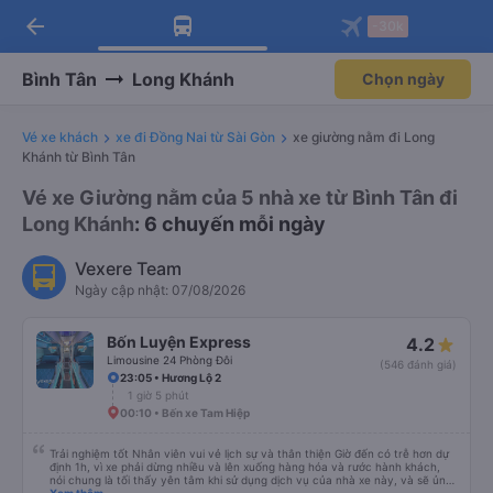
arrow_back
Tải app Vexere ngay!
Tải app Vexere
-30k
Mở app
Mở app
Nhận ưu đãi thành viên độc
-30k/ghế khi đặt vé máy bay qua
quyền
app
Bình Tân
Long Khánh
Chọn ngày
Vé xe khách
xe đi Đồng Nai từ Sài Gòn
xe giường nằm đi Long
Khánh từ Bình Tân
Vé xe Giường nằm của 5 nhà xe từ Bình Tân đi
Long Khánh
: 6 chuyến mỗi ngày
Vexere Team
Ngày cập nhật: 07/08/2026
Bốn Luyện Express
4.2
Limousine 24 Phòng Đôi
(546 đánh giá)
23:05 • Hương Lộ 2
1 giờ 5 phút
00:10 • Bến xe Tam Hiệp
Trải nghiệm tốt Nhân viên vui vẻ lịch sự và thân thiện Giờ đến có trễ hơn dự
định 1h, vì xe phải dừng nhiều và lên xuống hàng hóa và rước hành khách,
nói chung là tối thấy yên tâm khi sử dụng dịch vụ của nhà xe này, và sẽ ủng