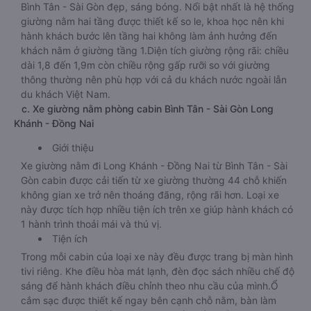
Bình Tân - Sài Gòn đẹp, sáng bóng. Nổi bật nhất là hệ thống
giường nằm hai tầng được thiết kế so le, khoa học nên khi
hành khách bước lên tầng hai không làm ảnh hưởng đến
khách nằm ở giường tầng 1.Diện tích giường rộng rãi: chiều
dài 1,8 đến 1,9m còn chiều rộng gấp rưỡi so với giường
thông thường nên phù hợp với cả du khách nước ngoài lẫn
du khách Việt Nam.
c. Xe giường nằm phòng cabin Bình Tân - Sài Gòn Long
Khánh - Đồng Nai
Giới thiệu
Xe giường nằm đi Long Khánh - Đồng Nai từ Bình Tân - Sài
Gòn cabin được cải tiến từ xe giường thường 44 chỗ khiến
không gian xe trở nên thoáng đãng, rộng rãi hơn. Loại xe
này được tích hợp nhiều tiện ích trên xe giúp hành khách có
1 hành trình thoải mái và thú vị.
Tiện ích
Trong mỗi cabin của loại xe này đều được trang bị màn hình
tivi riêng. Khe điều hòa mát lạnh, đèn đọc sách nhiều chế độ
sáng để hành khách điều chỉnh theo nhu cầu của mình.Ổ
cắm sạc được thiết kế ngay bên cạnh chỗ nằm, bàn làm