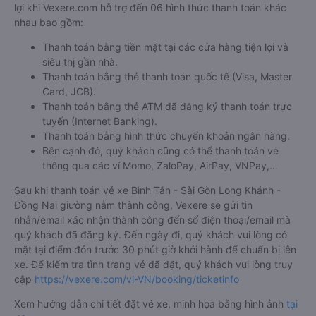
lợi khi Vexere.com hỗ trợ đến 06 hình thức thanh toán khác
nhau bao gồm:
Thanh toán bằng tiền mặt tại các cửa hàng tiện lợi và
siêu thị gần nhà.
Thanh toán bằng thẻ thanh toán quốc tế (Visa, Master
Card, JCB).
Thanh toán bằng thẻ ATM đã đăng ký thanh toán trực
tuyến (Internet Banking).
Thanh toán bằng hình thức chuyển khoản ngân hàng.
Bên cạnh đó, quý khách cũng có thể thanh toán vé
thông qua các ví Momo, ZaloPay, AirPay, VNPay,…
Sau khi thanh toán vé xe Bình Tân - Sài Gòn Long Khánh -
Đồng Nai giường nằm thành công, Vexere sẽ gửi tin
nhắn/email xác nhận thành công đến số điện thoại/email mà
quý khách đã đăng ký. Đến ngày đi, quý khách vui lòng có
mặt tại điểm đón trước 30 phút giờ khởi hành để chuẩn bị lên
xe. Để kiểm tra tình trạng vé đã đặt, quý khách vui lòng truy
cập
https://vexere.com/vi-VN/booking/ticketinfo
Xem hướng dẫn chi tiết đặt vé xe, minh họa bằng hình ảnh
tại