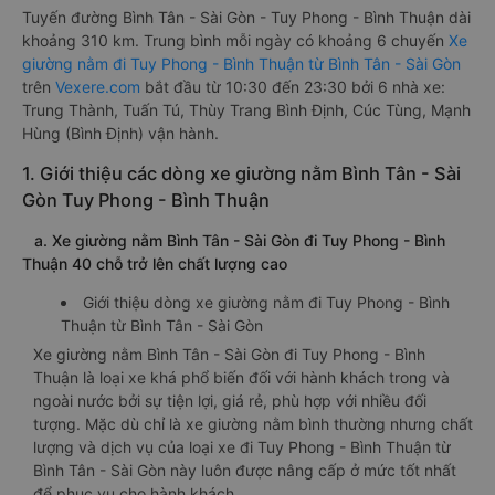
Tuyến đường Bình Tân - Sài Gòn - Tuy Phong - Bình Thuận dài
khoảng 310 km. Trung bình mỗi ngày có khoảng 6 chuyến
Xe
giường nằm đi Tuy Phong - Bình Thuận từ Bình Tân - Sài Gòn
trên
Vexere.com
bắt đầu từ 10:30 đến 23:30 bởi 6 nhà xe:
Trung Thành, Tuấn Tú, Thùy Trang Bình Định, Cúc Tùng, Mạnh
Hùng (Bình Định) vận hành.
1. Giới thiệu các dòng xe giường nằm Bình Tân - Sài
Gòn Tuy Phong - Bình Thuận
a. Xe giường nằm Bình Tân - Sài Gòn đi Tuy Phong - Bình
Thuận 40 chỗ trở lên chất lượng cao
Giới thiệu dòng xe giường nằm đi Tuy Phong - Bình
Thuận từ Bình Tân - Sài Gòn
Xe giường nằm Bình Tân - Sài Gòn đi Tuy Phong - Bình
Thuận là loại xe khá phổ biến đối với hành khách trong và
ngoài nước bởi sự tiện lợi, giá rẻ, phù hợp với nhiều đối
tượng. Mặc dù chỉ là xe giường nằm bình thường nhưng chất
lượng và dịch vụ của loại xe đi Tuy Phong - Bình Thuận từ
Bình Tân - Sài Gòn này luôn được nâng cấp ở mức tốt nhất
để phục vụ cho hành khách.