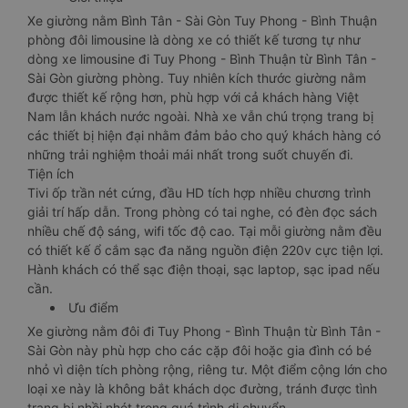
Xe giường nằm Bình Tân - Sài Gòn Tuy Phong - Bình Thuận
phòng đôi limousine là dòng xe có thiết kế tương tự như
dòng xe limousine đi Tuy Phong - Bình Thuận từ Bình Tân -
Sài Gòn giường phòng. Tuy nhiên kích thước giường nằm
được thiết kế rộng hơn, phù hợp với cả khách hàng Việt
Nam lẫn khách nước ngoài. Nhà xe vẫn chú trọng trang bị
các thiết bị hiện đại nhằm đảm bảo cho quý khách hàng có
những trải nghiệm thoải mái nhất trong suốt chuyến đi.
Tiện ích
Tivi ốp trần nét cứng, đầu HD tích hợp nhiều chương trình
giải trí hấp dẫn. Trong phòng có tai nghe, có đèn đọc sách
nhiều chế độ sáng, wifi tốc độ cao. Tại mỗi giường nằm đều
có thiết kế ổ cắm sạc đa năng nguồn điện 220v cực tiện lợi.
Hành khách có thể sạc điện thoại, sạc laptop, sạc ipad nếu
cần.
Ưu điểm
Xe giường nằm đôi đi Tuy Phong - Bình Thuận từ Bình Tân -
Sài Gòn này phù hợp cho các cặp đôi hoặc gia đình có bé
nhỏ vì diện tích phòng rộng, riêng tư. Một điểm cộng lớn cho
loại xe này là không bắt khách dọc đường, tránh được tình
trạng bị nhồi nhét trong quá trình di chuyển.