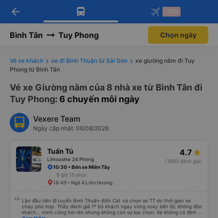
arrow_back
Tải app Vexere ngay!
Tải app Vexere
-30k
Mở app
Mở app
Nhận ưu đãi thành viên độc
-30k/ghế khi đặt vé máy bay qua
quyền
app
Bình Tân
Tuy Phong
Chọn ngày
Vé xe khách
xe đi Bình Thuận từ Sài Gòn
xe giường nằm đi Tuy
Phong từ Bình Tân
Vé xe Giường nằm của 8 nhà xe từ Bình Tân đi
Tuy Phong
: 6 chuyến mỗi ngày
Vexere Team
Ngày cập nhật: 06/08/2026
Tuấn Tú
4.7
Limousine 24 Phòng
(3563 đánh giá)
10:30 • Bến xe Miền Tây
8 giờ 15 phút
18:45 • Ngã 4 Liên Hương
Lần đầu tiên đi tuyến Bình Thuận-Bến Cát và chọn xe TT do thời gian xe
chạy phù hợp. Thấy đánh giá 1* bỏ khách ngay vòng xoay bến lội, không đón
khách... mình cũng hơi rén nhưng không còn sự lựa chọn. Xe không có định vị