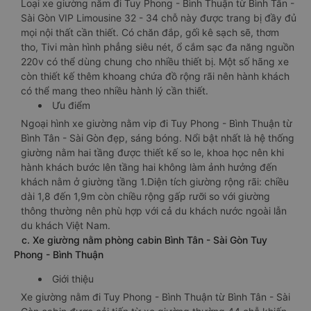
Loại xe giường nằm đi Tuy Phong - Bình Thuận từ Bình Tân -
Sài Gòn VIP Limousine 32 - 34 chỗ này được trang bị đầy đủ
mọi nội thất cần thiết. Có chăn đắp, gối kê sạch sẽ, thơm
tho, Tivi màn hình phẳng siêu nét, ổ cắm sạc đa năng nguồn
220v có thể dùng chung cho nhiều thiết bị. Một số hãng xe
còn thiết kế thêm khoang chứa đồ rộng rãi nên hành khách
có thể mang theo nhiều hành lý cần thiết.
Ưu điểm
Ngoại hình xe giường nằm vip đi Tuy Phong - Bình Thuận từ
Bình Tân - Sài Gòn đẹp, sáng bóng. Nổi bật nhất là hệ thống
giường nằm hai tầng được thiết kế so le, khoa học nên khi
hành khách bước lên tầng hai không làm ảnh hưởng đến
khách nằm ở giường tầng 1.Diện tích giường rộng rãi: chiều
dài 1,8 đến 1,9m còn chiều rộng gấp rưỡi so với giường
thông thường nên phù hợp với cả du khách nước ngoài lẫn
du khách Việt Nam.
c. Xe giường nằm phòng cabin Bình Tân - Sài Gòn Tuy
Phong - Bình Thuận
Giới thiệu
Xe giường nằm đi Tuy Phong - Bình Thuận từ Bình Tân - Sài