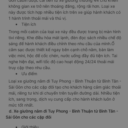
Gòn cabin được cải tiến từ xe giường thường 44 chỗ khiến
không gian xe trở nên thoáng đãng, rộng rãi hơn. Loại xe
này được tích hợp nhiều tiện ích trên xe giúp hành khách có
1 hành trình thoải mái và thú vị.
Tiện ích
Trong mỗi cabin của loại xe này đều được trang bị màn hình
tivi riêng. Khe điều hòa mát lạnh, đèn đọc sách nhiều chế độ
sáng để hành khách điều chỉnh theo nhu cầu của mình.Ổ
cắm sạc được thiết kế ngay bên cạnh chỗ nằm, bàn làm
việc mini, hộc để cốc chén, nước uống đầy đủ tiện ích. Tai
nghe hiện đại, wifi tốc độ cao hoạt động 24/24 thoải mái
truy cập theo nhu cầu.
Ưu điểm
Loại xe giường nằm đi Tuy Phong - Bình Thuận từ Bình Tân -
Sài Gòn cho các cặp đôi tạo cho khách hàng cảm giác thoải
mái, riêng tư khi di chuyển trên tuyến đường dài. Nhiều tiện
ích, sang trọng, dịch vụ cung cấp cho hành khách luôn ở
mức tốt nhất.
d. Xe giường nằm đi Tuy Phong - Bình Thuận từ Bình Tân -
Sài Gòn cho các cặp đôi
Giới thiệu