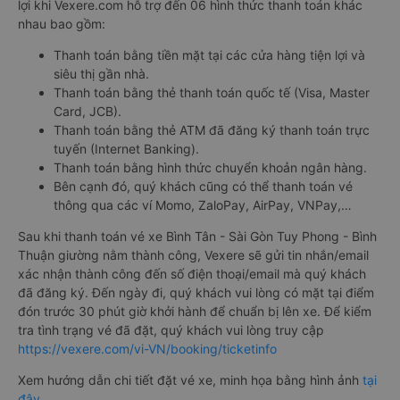
lợi khi Vexere.com hỗ trợ đến 06 hình thức thanh toán khác
nhau bao gồm:
Thanh toán bằng tiền mặt tại các cửa hàng tiện lợi và
siêu thị gần nhà.
Thanh toán bằng thẻ thanh toán quốc tế (Visa, Master
Card, JCB).
Thanh toán bằng thẻ ATM đã đăng ký thanh toán trực
tuyến (Internet Banking).
Thanh toán bằng hình thức chuyển khoản ngân hàng.
Bên cạnh đó, quý khách cũng có thể thanh toán vé
thông qua các ví Momo, ZaloPay, AirPay, VNPay,…
Sau khi thanh toán vé xe Bình Tân - Sài Gòn Tuy Phong - Bình
Thuận giường nằm thành công, Vexere sẽ gửi tin nhắn/email
xác nhận thành công đến số điện thoại/email mà quý khách
đã đăng ký. Đến ngày đi, quý khách vui lòng có mặt tại điểm
đón trước 30 phút giờ khởi hành để chuẩn bị lên xe. Để kiểm
tra tình trạng vé đã đặt, quý khách vui lòng truy cập
https://vexere.com/vi-VN/booking/ticketinfo
Xem hướng dẫn chi tiết đặt vé xe, minh họa bằng hình ảnh
tại
đây
.