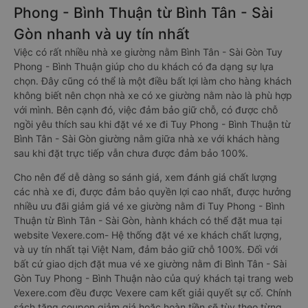
Phong - Bình Thuận từ Bình Tân - Sài
Gòn nhanh và uy tín nhất
Việc có rất nhiều nhà xe giường nằm Bình Tân - Sài Gòn Tuy
Phong - Bình Thuận giúp cho du khách có đa dạng sự lựa
chọn. Đây cũng có thể là một điều bất lợi làm cho hàng khách
không biết nên chọn nhà xe có xe giường nằm nào là phù hợp
với mình. Bên cạnh đó, việc đảm bảo giữ chỗ, có được chỗ
ngồi yêu thích sau khi đặt vé xe đi Tuy Phong - Bình Thuận từ
Bình Tân - Sài Gòn giường nằm giữa nhà xe với khách hàng
sau khi đặt trực tiếp vẫn chưa được đảm bảo 100%.
Cho nên để dễ dàng so sánh giá, xem đánh giá chất lượng
các nhà xe đi, được đảm bảo quyền lợi cao nhất, được hưởng
nhiều ưu đãi giảm giá vé xe giường nằm đi Tuy Phong - Bình
Thuận từ Bình Tân - Sài Gòn, hành khách có thể đặt mua tại
website Vexere.com- Hệ thống đặt vé xe khách chất lượng,
và uy tín nhất tại Việt Nam, đảm bảo giữ chỗ 100%. Đối với
bất cứ giao dịch đặt mua vé xe giường nằm đi Bình Tân - Sài
Gòn Tuy Phong - Bình Thuận nào của quý khách tại trang web
Vexere.com đều được Vexere cam kết giải quyết sự cố. Chính
sách tặng coupon giảm giá hoặc hoàn tiền sẽ tùy theo từng