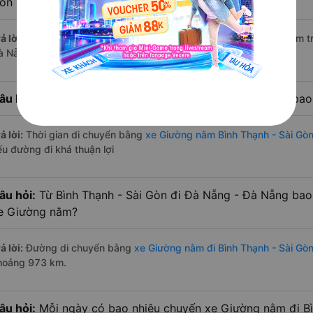
òn hiện nay?
ả lời:
Tính tới thời điểm hiện nay thì có 4 nhà xe có xe Giường nằm 
à Nẵng - Đà Nẵng hiện nay
âu hỏi:
Từ Bình Thạnh - Sài Gòn đi Đà Nẵng - Đà Nẵng bao
ả lời:
Thời gian di chuyển bằng
xe Giường nằm Bình Thạnh - Sài Gò
ếu đường đi khá thuận lợi
âu hỏi:
Từ Bình Thạnh - Sài Gòn đi Đà Nẵng - Đà Nẵng bao
e Giường nằm?
ả lời:
Đường di chuyển bằng
xe Giường nằm đi Bình Thạnh - Sài Gò
hoảng 973 km.
âu hỏi:
Mỗi ngày có bao nhiêu chuyến xe Giường nằm đi Bì