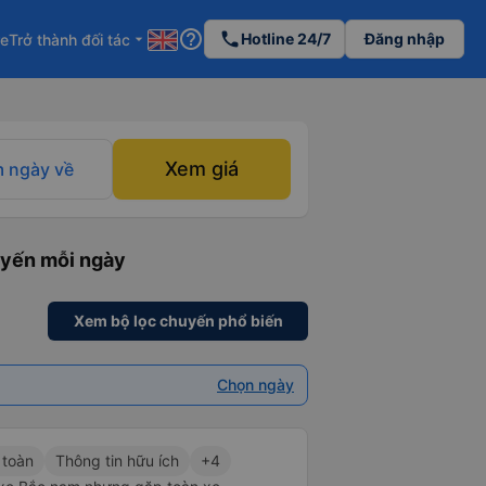
help_outline
phone
Hotline 24/7
Đăng nhập
re
Trở thành đối tác
arrow_drop_down
Xem giá
 ngày về
uyến mỗi ngày
Xem bộ lọc chuyến phổ biến
Chọn ngày
 toàn
Thông tin hữu ích
+4