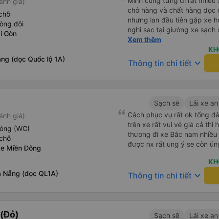
Mình cũng từng đi rất nhiề
ánh giá)
chở hàng và chất hàng dọc đ
chỗ
nhưng lan đầu tiên gặp xe h
òng đôi
nghi sac tại giường xe sạch s
i Gòn
tính sẽ con ung hô nhe
Xem thêm
KH
ng (dọc Quốc lộ 1A)
keyboard_arrow_down
Thông tin chi tiết
Sạch sẽ
Lái xe an
Cách phục vụ rất ok tổng đà
ánh giá)
trên xe rất vui vẻ giá cả thi
hòng (WC)
thương đi xe Bắc nam nhiều 
chỗ
được nx rất ung ý se còn ủn
xe Miền Đông
KH
à Nẵng (dọc QL1A)
keyboard_arrow_down
Thông tin chi tiết
(Đỏ)
Sạch sẽ
Lái xe an