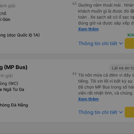
Giường nằm thoải mái . Nhân 
ánh giá)
khách muốn gì là được đó 😆 
chỗ
toàn . Xe sạch sẽ có ổ sạc tạ
i Gòn
đúng giờ và được sắp xếp đ
cho hoàng long đỏ 👍
Xem thêm
ng (dọc Quốc lộ 1A)
KH
keyboard_arrow_down
Thông tin chi tiết
g (MP Bus)
Lái xe an t
Tôi nôn mửa cả đêm vì đây là
nh giá)
tiếng. Tôi xin lỗi vì bất kỳ s
hòng (WC)
đã chọn MP Bus trong số hà
xe Ngã Tư Ga
viên rất nhiệt tình, và chúng
thoải mái. Chúng tôi thậm ch
Xem thêm
phòng Đà Nẵng
vời nhất đối với tôi là xe rất
rất hài lòng. Cảm ơn rất nhiề
keyboard_arrow_down
Thông tin chi tiết
vượt quá mong đợi của tôi. 
và thoải mái ở một đất nước
lựa chọn hàng đầu của bạn. 