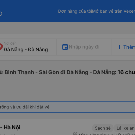
Đơn hàng của tôi
Mở bán vé trên Vexe
fo
Nơi đến
add
Nhập ngày đi
Thêm
ừ Bình Thạnh - Sài Gòn đi Đà Nẵng - Đà Nẵng
: 16 ch
rống và ưu đãi khi đặt vé
- Hà Nội
Sạch sẽ
Lái xe an