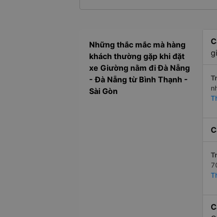
C
Những thắc mắc mà hàng
g
khách thường gặp khi đặt
xe Giường nằm đi Đà Nẵng
Tr
- Đà Nẵng từ Bình Thạnh -
n
Sài Gòn
T
C
Tr
7
T
C