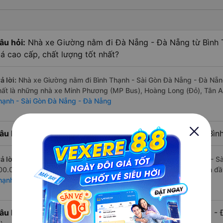
âu hỏi:
Nhà xe Giường nằm đi Đà Nẵng - Đà Nẵng từ Bình 
iá cao cấp, chất lượng tốt nhất?
ả lời:
Nhà xe Giường nằm đi Bình Thạnh - Sài Gòn Đà Nẵng - Đà Nẵng
hất là những nhà xe Minh Phương (MP Bus), Hoàng Long (Đỏ), Tân 
hạnh - Sài Gòn Đà Nẵng - Đà Nẵng
âu hỏi:
Hãng Xe Giường nằm đi Đà Nẵng - Đà Nẵng từ Bình 
ả lời:
Hãng xe Giường nằm đi Đà Nẵng - Đà Nẵng từ Bình Thạnh - Sài 
00.000 đồng của nhà xe Minh Phương (MP Bus). Xem danh sách đầ
hạnh - Sài Gòn
âu hỏi:
Có bao nhiêu nhà xe có Giường nằm đi Đà Nẵng - Đ