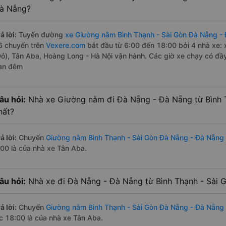
à Nẵng?
ả lời:
Tuyến đường
xe Giường nằm Bình Thạnh - Sài Gòn Đà Nẵng -
6 chuyến trên
Vexere.com
bắt đầu từ 6:00 đến 18:00 bởi 4 nhà xe
Đỏ), Tân Aba, Hoàng Long - Hà Nội vận hành. Các giờ xe chạy có đầy 
an đêm
âu hỏi:
Nhà xe Giường nằm đi Đà Nẵng - Đà Nẵng từ Bình 
hất?
ả lời:
Chuyến
Giường nằm Bình Thạnh - Sài Gòn Đà Nẵng - Đà Nẵng
:00 là của nhà xe Tân Aba.
âu hỏi:
Nhà xe đi Đà Nẵng - Đà Nẵng từ Bình Thạnh - Sài G
ả lời:
Chuyến
Giường nằm Bình Thạnh - Sài Gòn Đà Nẵng - Đà Nẵng
úc 18:00 là của nhà xe Tân Aba.