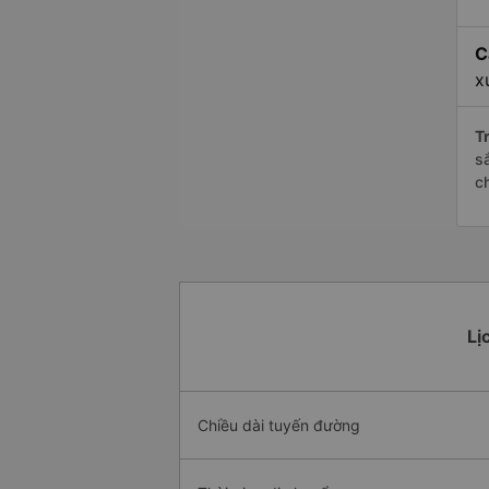
C
x
Tr
s
c
Lị
Chiều dài tuyến đường