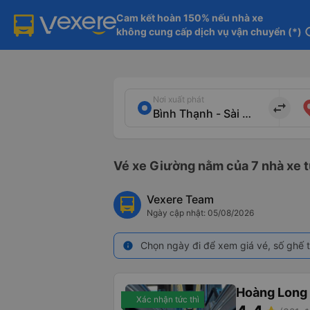
Cam kết hoàn 150% nếu nhà xe

không cung cấp dịch vụ vận chuyển (*)
in
Nơi xuất phát
import_export
Vé xe Giường nằm của 7 nhà xe t
Vexere Team
Ngày cập nhật: 05/08/2026
Chọn ngày đi để xem giá vé, số ghế t
info
Hoàng Long 
Xác nhận tức thì