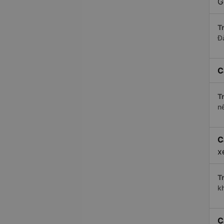
G
Tr
Đ
C
Tr
n
C
x
Tr
k
C