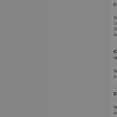
Đ
Tr
1
(
b
C
n
Tr
6
C
Tr
l