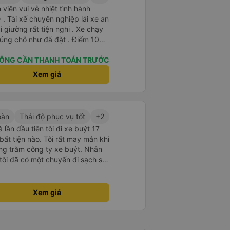
viên vui vẻ nhiệt tình hành
. Tài xế chuyên nghiệp lái xe an
i giường rất tiện nghi . Xe chạy
úng chỗ như đã đặt . Điểm 10
ÔNG CẦN THANH TOÁN TRƯỚC
Xem giá
oàn
Thái độ phục vụ tốt
+2
 lần đầu tiên tôi đi xe buýt 17
ự bất tiện nào. Tôi rất may mắn khi
ng trăm công ty xe buýt. Nhân
 tôi đã có một chuyến đi sạch sẽ,
í còn được nghỉ ăn. Điều tuyệt
 yên tĩnh và thoải mái, điều mà tôi
u vì tất cả mọi thứ. Mọi thứ đều
Xem giá
Nếu bạn muốn đi du lịch an toàn
 xa lạ, MP Bus chắc chắn nên là
;)