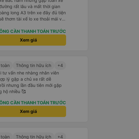
u xe Bắc nam nhưng gặp toàn xe
ường rất lâu và mất thời gian
oàng long A3 trên xe đây đủ tiện
ẽ thơm tài xế lo xe thoải mái vui
ÔNG CẦN THANH TOÁN TRƯỚC
Xem giá
 toàn
Thông tin hữu ích
+4
i tư vấn nhe nhàng nhân viên
 hợp lý gặp a chủ xe rất dễ
rồi nhưng lần đầu tiên mới gặp
g hộ nhiều 🥰
ÔNG CẦN THANH TOÁN TRƯỚC
Xem giá
 toàn
Thông tin hữu ích
+4