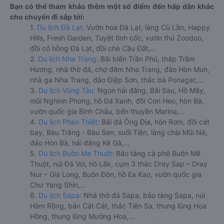
Bạn có thể tham khảo thêm một số điểm đến hấp dẫn khác
cho chuyến đi sắp tới:
1.
Du lịch Đà Lạt:
Vườn hoa Đà Lạt, làng Cù Lần, Happy
Hills, Fresh Garden, Tuyệt tình cốc, vườn thú Zoodoo,
đồi cỏ hồng Đà Lạt, đồi chè Cầu Đất,...
2.
Du lịch Nha Trang:
Bãi biển Trần Phú, tháp Trầm
Hương, nhà thờ đá, chợ đêm Nha Trang, đảo Hòn Mun,
nhà ga Nha Trang, đảo Điệp Sơn, thác bà Ponagar,...
3.
Du lịch Vũng Tàu:
Ngọn hải đăng, Bãi Sau, Hồ Mây,
mũi Nghinh Phong, hồ Đá Xanh, đồi Con Heo, hòn Bà,
vườn quốc gia Bình Châu, bến thuyền Marina,...
4.
Du lịch Phan Thiết:
Bãi đá Ông Địa, hòn Rơm, đồi cát
bay, Bàu Trắng - Bàu Sen, suối Tiên, làng chài Mũi Né,
đảo Hòn Bà, hải đăng Kê Gà,...
5.
Du lịch Buôn Ma Thuột:
Bảo tàng cà phê Buôn Mê
Thuột, núi Đá Voi, hồ Lắk, cụm 3 thác Dray Sap – Dray
Nur – Gia Long, Buôn Đôn, hồ Ea Kao, vườn quốc gia
Chư Yang Shin,...
6.
Du lịch Sapa:
Nhà thờ đá Sapa, bảo tàng Sapa, núi
Hàm Rồng, bản Cát Cát, thác Tiên Sa, thung lũng Hoa
Hồng, thung lũng Mường Hoa,...