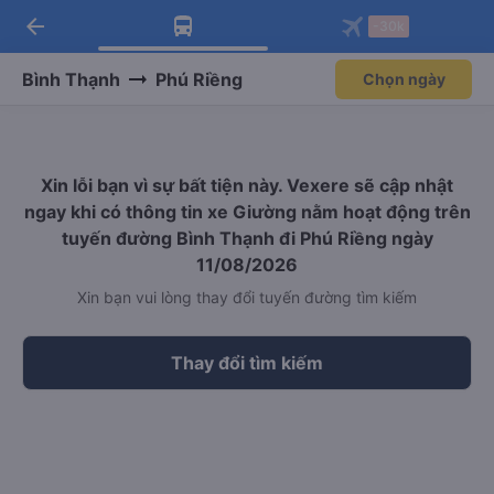
arrow_back
Tải app Vexere ngay!
Tải app Vexere
-30k
Mở app
Mở app
Nhận ưu đãi thành viên độc
-30k/ghế khi đặt vé máy bay qua
quyền
app
Bình Thạnh
Phú Riềng
Chọn ngày
Xin lỗi bạn vì sự bất tiện này. Vexere sẽ cập nhật
ngay khi có thông tin xe Giường nằm hoạt động trên
tuyến đường Bình Thạnh đi Phú Riềng ngày
11/08/2026
Xin bạn vui lòng thay đổi tuyến đường tìm kiếm
Thay đổi tìm kiếm