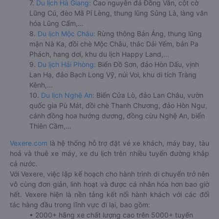
7.
Du lịch Hà Giang:
Cao nguyên đá Đồng Văn, cột cờ
Lũng Cú, đèo Mã Pí Lèng, thung lũng Sủng Là, làng văn
hóa Lũng Cẩm,...
8.
Du lịch Mộc Châu:
Rừng thông Bản Áng, thung lũng
mận Nà Ka, đồi chè Mộc Châu, thác Dải Yếm, bản Pa
Phách, hang dơi, khu du lịch Happy Land,...
9.
Du lịch Hải Phòng:
Biển Đồ Sơn, đảo Hòn Dấu, vịnh
Lan Hạ, đảo Bạch Long Vỹ, núi Voi, khu di tích Tràng
Kênh,...
10.
Du lịch Nghệ An:
Biển Cửa Lò, đảo Lan Châu, vườn
quốc gia Pù Mát, đồi chè Thanh Chương, đảo Hòn Ngư,
cánh đồng hoa hướng dương, đồng cừu Nghệ An, biển
Thiên Cầm,...
Vexere.com
là hệ thống hỗ trợ đặt vé xe khách, máy bay, tàu
hoả và thuê xe máy, xe du lịch trên nhiều tuyến đường khắp
cả nước.
Với Vexere, việc lập kế hoạch cho hành trình di chuyển trở nên
vô cùng đơn giản, linh hoạt và được cá nhân hóa hơn bao giờ
hết. Vexere hiện là nền tảng kết nối hành khách với các đối
tác hàng đầu trong lĩnh vực đi lại, bao gồm:
• 2000+ hãng xe chất lượng cao trên 5000+ tuyến