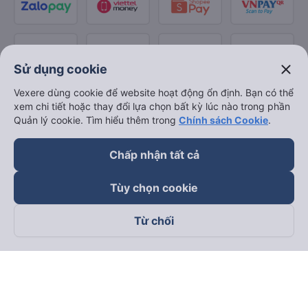
close
Sử dụng cookie
Vexere dùng cookie để website hoạt động ổn định. Bạn có thể
xem chi tiết hoặc thay đổi lựa chọn bất kỳ lúc nào trong phần
Quản lý cookie. Tìm hiểu thêm trong
Chính sách Cookie
.
Chấp nhận tất cả
Tùy chọn cookie
Từ chối
Theo dõi chúng tôi trên
Facebook
Tiktok
Youtube
Công ty TNHH Thương Mại Dịch Vụ Vexere