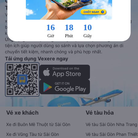
Ứng dụng đặt vé Xe khách, Máy bay,
Tàu hoả và Thuê xe
Vexere - ứng dụng đặt vé đa phương tiện với hơn 3000+ nhà
xe chất lượng cao, 5000+ tuyến đường toàn quốc, tất cả hãng
bay và hãng tàu cùng dịch vụ thuê xe máy, xe du lịch phủ
khắp các tỉnh thành tại Việt Nam.
Ứng dụng hiển thị thông tin đầy đủ, minh bạch cùng vô vàn
tiện ích giúp người dùng so sánh và lựa chọn phương án di
chuyển tiết kiệm, nhanh chóng và phù hợp nhất.
Tải ứng dụng Vexere ngay
Vé xe khách
Vé tàu hỏa
Xe đi Buôn Mê Thuột từ Sài Gòn
Vé tàu Sài Gòn Nha Trang
Xe đi Vũng Tàu từ Sài Gòn
Vé tàu Sài Gòn Phan Thiết