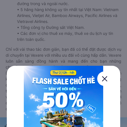
đường trong và ngoài nước.
• 5 hãng hàng không uy tín nhất tại Việt Nam: Vietnam
Airlines, Vietjet Air, Bamboo Airways, Pacific Airlines và
Vietravel Airlines.
• Tổng công ty Đường sắt Việt Nam.
• Các đơn vị cho thuê xe máy, thuê xe du lịch uy tín
trên toàn quốc.
Chỉ với vài thao tác đơn giản, bạn đã có thể đặt được dịch vụ
di chuyển tại Vexere với nhiều ưu đãi vô cùng hấp dẫn. Vexere
luôn sẵn sàng đồng hành và mang đến cho bạn những
chuyến đi thoải mái, an toàn và trọn vẹn nhất.
Bên cạnh đó, bạn có thể tham khảo thêm các phương tiện
khác tại
Goyolo.com
cho chuyến đi sắp tới. Goyolo là nền tảng
đặt vé cho phép người dùng so sánh giá cả, giờ khởi hành,
thời gian di chuyển của nhiều phương tiện máy bay, xe khách
và tàu hoả. Hệ thống của Goyolo được liên kết trực tiếp với
các hãng máy bay, xe khách và tàu hoả, luôn đảm bảo có vé
cho bạn di chuyển.