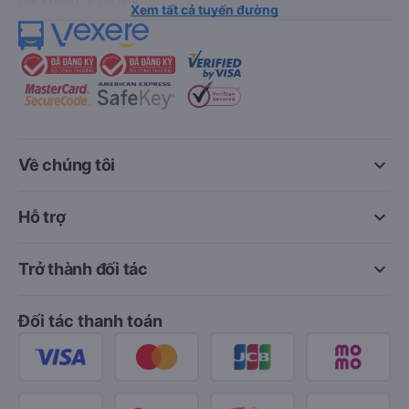
Xem tất cả tuyến đường
keyboard_arrow_down
Về chúng tôi
keyboard_arrow_down
Hỗ trợ
keyboard_arrow_down
Trở thành đối tác
Đối tác thanh toán