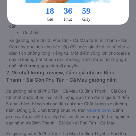
giải trí hấp dẫn. Trong phòng có tai nghe, có đèn đọc sách
nhiều chế độ sáng, wifi tốc độ cao. Tại mỗi giường nằm đều
có thiết kế ổ cắm sạc đa năng nguồn điện 220v cực tiện lợi.
Hành khách có thể sạc điện thoại, sạc laptop, sạc ipad nếu
cần.
Ưu điểm
Xe giường nằm đôi đi Phú Tân - Cà Mau từ Bình Thạnh - Sài
Gòn này phù hợp cho các cặp đôi hoặc gia đình có bé nhỏ vì
diện tích phòng rộng, riêng tư. Một điểm cộng lớn cho loại xe
này là không bắt khách dọc đường, tránh được tình trạng bị
nhồi nhét trong quá trình di chuyển.
2. Về chất lượng, review, đánh giá nhà xe Bình
Thạnh - Sài Gòn Phú Tân - Cà Mau giường nằm
Xe giường nằm đi Phú Tân - Cà Mau từ Bình Thạnh - Sài Gòn
tốt nhất được phân loại chất lượng dựa trên đánh giá từ 1 đến
5 của khách hàng với các tiêu chí như: Chất lượng xe giường
nằm, Đúng giờ, Chất lượng phục vụ trên
Vexere.com
. Đánh
giá này được viết trực tiếp bởi các khách hàng đã trải nghiệm
các hãng Xe Bình Thạnh - Sài Gòn đi Phú Tân - Cà Mau.
Xe giường nằm đi Phú Tân - Cà Mau từ Bình Thạnh - Sài Gòn