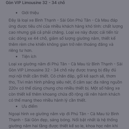
Gòn VIP Limousine 32 - 34 chỗ
Giới thiệu
Đây là loại xe Bình Thạnh - Sài Gòn Phú Tân - Cà Mau đáp
ứng được tiêu chí của nhiều khách hàng khó tính: chất lượng
cao nhưng giá cả phải chăng. Loại xe này được cải tiến từ
các dòng xe 44 chỗ, giảm số lượng giường nằm, thiết kế
thêm rèm che khiến không gian trở nên thoáng đãng và
riêng tư hơn.
Tiện ích
Loại xe giường nằm đi Phú Tân - Cà Mau từ Bình Thạnh - Sài
Gòn VIP Limousine 32 - 34 chỗ này được trang bị đầy đủ
mọi nội thất cần thiết. Có chăn đắp, gối kê sạch sẽ, thơm
tho, Tivi màn hình phẳng siêu nét, ổ cắm sạc đa năng nguồn
220v có thể dùng chung cho nhiều thiết bị. Một số hãng xe
còn thiết kế thêm khoang chứa đồ rộng rãi nên hành khách
có thể mang theo nhiều hành lý cần thiết.
Ưu điểm
Ngoại hình xe giường nằm vip đi Phú Tân - Cà Mau từ Bình
Thạnh - Sài Gòn đẹp, sáng bóng. Nổi bật nhất là hệ thống
giường nằm hai tầng được thiết kế so le, khoa học nên khi