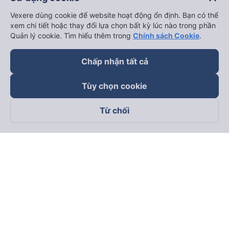
Vexere dùng cookie để website hoạt động ổn định. Bạn có thể
xem chi tiết hoặc thay đổi lựa chọn bất kỳ lúc nào trong phần
Quản lý cookie. Tìm hiểu thêm trong
Chính sách Cookie
.
Chấp nhận tất cả
Tùy chọn cookie
Từ chối
Theo dõi chúng tôi trên
Facebook
Tiktok
Youtube
Công ty TNHH Thương Mại Dịch Vụ Vexere
Địa chỉ đăng ký kinh doanh: 8C Chữ Đồng Tử, Phường Tân
Sơn Nhất, TP. Hồ Chí Minh, Việt Nam
Địa chỉ
:
Lầu 2, toà nhà H3 Circo Hoàng Diệu, 384 Hoàng Diệu,
Phường Khánh Hội, TP Hồ Chí Minh, Việt Nam