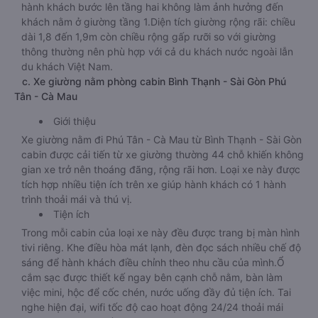
hành khách bước lên tầng hai không làm ảnh hưởng đến
khách nằm ở giường tầng 1.Diện tích giường rộng rãi: chiều
dài 1,8 đến 1,9m còn chiều rộng gấp rưỡi so với giường
thông thường nên phù hợp với cả du khách nước ngoài lẫn
du khách Việt Nam.
c. Xe giường nằm phòng cabin Bình Thạnh - Sài Gòn Phú
Tân - Cà Mau
Giới thiệu
Xe giường nằm đi Phú Tân - Cà Mau từ Bình Thạnh - Sài Gòn
cabin được cải tiến từ xe giường thường 44 chỗ khiến không
gian xe trở nên thoáng đãng, rộng rãi hơn. Loại xe này được
tích hợp nhiều tiện ích trên xe giúp hành khách có 1 hành
trình thoải mái và thú vị.
Tiện ích
Trong mỗi cabin của loại xe này đều được trang bị màn hình
tivi riêng. Khe điều hòa mát lạnh, đèn đọc sách nhiều chế độ
sáng để hành khách điều chỉnh theo nhu cầu của mình.Ổ
cắm sạc được thiết kế ngay bên cạnh chỗ nằm, bàn làm
việc mini, hộc để cốc chén, nước uống đầy đủ tiện ích. Tai
nghe hiện đại, wifi tốc độ cao hoạt động 24/24 thoải mái