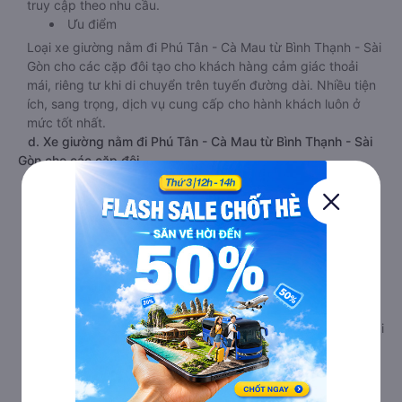
truy cập theo nhu cầu.
Ưu điểm
Loại xe giường nằm đi Phú Tân - Cà Mau từ Bình Thạnh - Sài
Gòn cho các cặp đôi tạo cho khách hàng cảm giác thoải
mái, riêng tư khi di chuyển trên tuyến đường dài. Nhiều tiện
ích, sang trọng, dịch vụ cung cấp cho hành khách luôn ở
mức tốt nhất.
d. Xe giường nằm đi Phú Tân - Cà Mau từ Bình Thạnh - Sài
Gòn cho các cặp đôi
Giới thiệu
Xe giường nằm Bình Thạnh - Sài Gòn Phú Tân - Cà Mau
phòng đôi limousine là dòng xe có thiết kế tương tự như
dòng xe limousine đi Phú Tân - Cà Mau từ Bình Thạnh - Sài
Gòn giường phòng. Tuy nhiên kích thước giường nằm được
thiết kế rộng hơn, phù hợp với cả khách hàng Việt Nam lẫn
khách nước ngoài. Nhà xe vẫn chú trọng trang bị các thiết
bị hiện đại nhằm đảm bảo cho quý khách hàng có những trải
nghiệm thoải mái nhất trong suốt chuyến đi.
Tiện ích
Tivi ốp trần nét cứng, đầu HD tích hợp nhiều chương trình