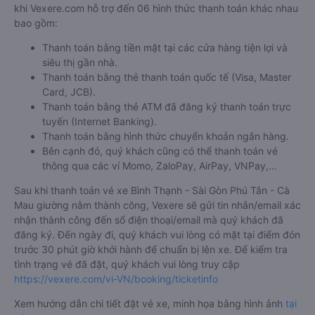
khi Vexere.com hỗ trợ đến 06 hình thức thanh toán khác nhau
bao gồm:
Thanh toán bằng tiền mặt tại các cửa hàng tiện lợi và
siêu thị gần nhà.
Thanh toán bằng thẻ thanh toán quốc tế (Visa, Master
Card, JCB).
Thanh toán bằng thẻ ATM đã đăng ký thanh toán trực
tuyến (Internet Banking).
Thanh toán bằng hình thức chuyển khoản ngân hàng.
Bên cạnh đó, quý khách cũng có thể thanh toán vé
thông qua các ví Momo, ZaloPay, AirPay, VNPay,…
Sau khi thanh toán vé xe Bình Thạnh - Sài Gòn Phú Tân - Cà
Mau giường nằm thành công, Vexere sẽ gửi tin nhắn/email xác
nhận thành công đến số điện thoại/email mà quý khách đã
đăng ký. Đến ngày đi, quý khách vui lòng có mặt tại điểm đón
trước 30 phút giờ khởi hành để chuẩn bị lên xe. Để kiểm tra
tình trạng vé đã đặt, quý khách vui lòng truy cập
https://vexere.com/vi-VN/booking/ticketinfo
Xem hướng dẫn chi tiết đặt vé xe, minh họa bằng hình ảnh
tại