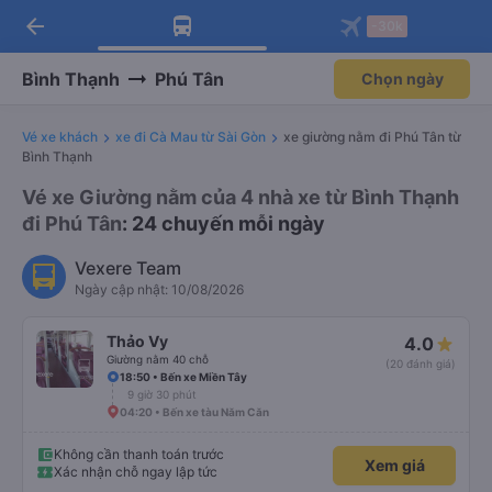
arrow_back
Tải app Vexere ngay!
Tải app Vexere
-30k
Mở app
Mở app
Nhận ưu đãi thành viên độc
-30k/ghế khi đặt vé máy bay qua
quyền
app
Bình Thạnh
Phú Tân
Chọn ngày
Vé xe khách
xe đi Cà Mau từ Sài Gòn
xe giường nằm đi Phú Tân từ
Bình Thạnh
Vé xe Giường nằm của 4 nhà xe từ Bình Thạnh
đi Phú Tân
: 24 chuyến mỗi ngày
Vexere Team
Ngày cập nhật: 10/08/2026
Thảo Vy
4.0
Giường nằm 40 chỗ
(20 đánh giá)
18:50 • Bến xe Miền Tây
9 giờ 30 phút
04:20 • Bến xe tàu Năm Căn
Không cần thanh toán trước
Xem giá
Xác nhận chỗ ngay lập tức