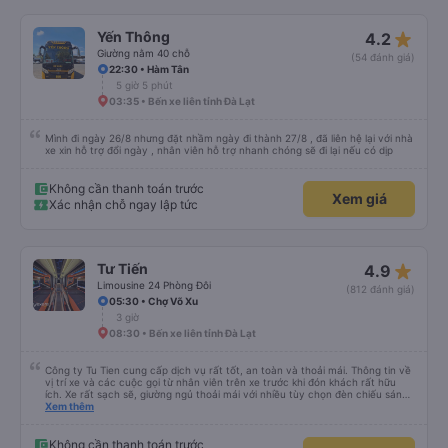
star_rate
Yến Thông
4.2
Giường nằm 40 chỗ
(54 đánh giá)
22:30 • Hàm Tân
5 giờ 5 phút
03:35 • Bến xe liên tỉnh Đà Lạt
Mình đi ngày 26/8 nhưng đặt nhầm ngày đi thành 27/8 , đã liên hệ lại với nhà
xe xin hỗ trợ đổi ngày , nhân viên hỗ trợ nhanh chóng sẽ đi lại nếu có dịp
Không cần thanh toán trước
Xem giá
Xác nhận chỗ ngay lập tức
star_rate
Tư Tiến
4.9
Limousine 24 Phòng Đôi
(812 đánh giá)
05:30 • Chợ Võ Xu
3 giờ
08:30 • Bến xe liên tỉnh Đà Lạt
Công ty Tu Tien cung cấp dịch vụ rất tốt, an toàn và thoải mái. Thông tin về
vị trí xe và các cuộc gọi từ nhân viên trên xe trước khi đón khách rất hữu
ích. Xe rất sạch sẽ, giường ngủ thoải mái với nhiều tùy chọn đèn chiếu sáng
và cổng USB được đặt ở vị trí thuận tiện. Nhân viên rất lịch sự và xe đến
Xem thêm
điểm đến sớm hơn dự kiến. Cảm ơn!
Không cần thanh toán trước