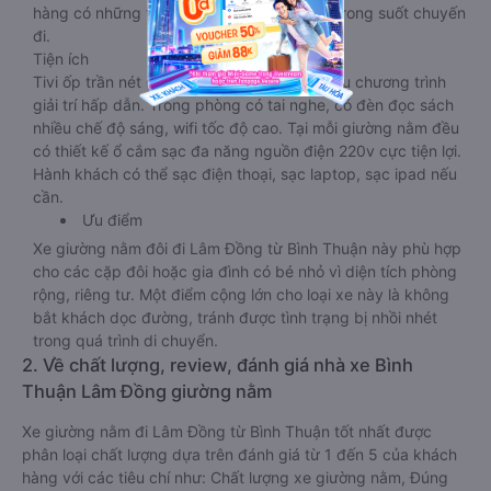
hàng có những trải nghiệm thoải mái nhất trong suốt chuyến
đi.
Tiện ích
Tivi ốp trần nét cứng, đầu HD tích hợp nhiều chương trình
giải trí hấp dẫn. Trong phòng có tai nghe, có đèn đọc sách
nhiều chế độ sáng, wifi tốc độ cao. Tại mỗi giường nằm đều
có thiết kế ổ cắm sạc đa năng nguồn điện 220v cực tiện lợi.
Hành khách có thể sạc điện thoại, sạc laptop, sạc ipad nếu
cần.
Ưu điểm
Xe giường nằm đôi đi Lâm Đồng từ Bình Thuận này phù hợp
cho các cặp đôi hoặc gia đình có bé nhỏ vì diện tích phòng
rộng, riêng tư. Một điểm cộng lớn cho loại xe này là không
bắt khách dọc đường, tránh được tình trạng bị nhồi nhét
trong quá trình di chuyển.
2. Về chất lượng, review, đánh giá nhà xe Bình
Thuận Lâm Đồng giường nằm
Xe giường nằm đi Lâm Đồng từ Bình Thuận tốt nhất được
phân loại chất lượng dựa trên đánh giá từ 1 đến 5 của khách
hàng với các tiêu chí như: Chất lượng xe giường nằm, Đúng