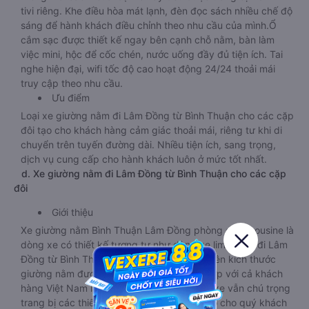
tivi riêng. Khe điều hòa mát lạnh, đèn đọc sách nhiều chế độ
sáng để hành khách điều chỉnh theo nhu cầu của mình.Ổ
cắm sạc được thiết kế ngay bên cạnh chỗ nằm, bàn làm
việc mini, hộc để cốc chén, nước uống đầy đủ tiện ích. Tai
nghe hiện đại, wifi tốc độ cao hoạt động 24/24 thoải mái
truy cập theo nhu cầu.
Ưu điểm
Loại xe giường nằm đi Lâm Đồng từ Bình Thuận cho các cặp
đôi tạo cho khách hàng cảm giác thoải mái, riêng tư khi di
chuyển trên tuyến đường dài. Nhiều tiện ích, sang trọng,
dịch vụ cung cấp cho hành khách luôn ở mức tốt nhất.
d. Xe giường nằm đi Lâm Đồng từ Bình Thuận cho các cặp
đôi
Giới thiệu
Xe giường nằm Bình Thuận Lâm Đồng phòng đôi limousine là
dòng xe có thiết kế tương tự như dòng xe limousine đi Lâm
Đồng từ Bình Thuận giường phòng. Tuy nhiên kích thước
giường nằm được thiết kế rộng hơn, phù hợp với cả khách
hàng Việt Nam lẫn khách nước ngoài. Nhà xe vẫn chú trọng
trang bị các thiết bị hiện đại nhằm đảm bảo cho quý khách