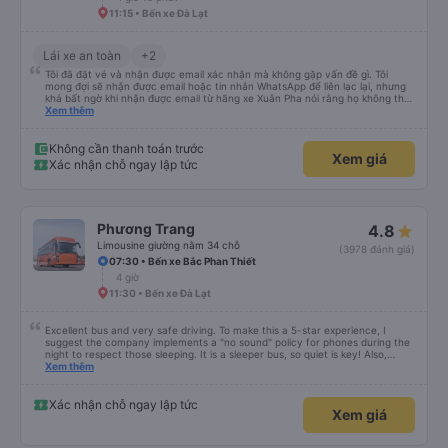
11:15 • Bến xe Đà Lạt
Lái xe an toàn
+2
Tôi đã đặt vé và nhận được email xác nhận mà không gặp vấn đề gì. Tôi
mong đợi sẽ nhận được email hoặc tin nhắn WhatsApp để liên lạc lại, nhưng
khá bất ngờ khi nhận được email từ hãng xe Xuân Pha nói rằng họ không thể
liên hệ với tôi vì tôi không có số điện thoại Việt Nam. Họ yêu cầu tôi gửi ảnh
Xem thêm
của vợ chồng tôi, và tôi đã làm vậy, nhưng vẫn hơi lo lắng. Email cũng yêu
cầu chúng tôi có mặt tại điểm đón 30 phút trước giờ khởi hành. Chúng tôi
đến trước 30 phút và trước khi chúng tôi tìm thấy xe buýt, tài xế đã tìm thấy
Không cần thanh toán trước
Xem giá
chúng tôi, điều này rất thuận tiện. Xe buýt và chỗ ngồi sạch sẽ, rất thoải mái
Xác nhận chỗ ngay lập tức
và tài xế rất giỏi. Tôi sẽ không ngần ngại đặt vé với Xuân Pha lần nữa.
Phương Trang
4.8
Limousine giường nằm 34 chỗ
(3978 đánh giá)
07:30 • Bến xe Bắc Phan Thiết
4 giờ
11:30 • Bến xe Đà Lạt
Excellent bus and very safe driving. To make this a 5-star experience, I
suggest the company implements a "no sound" policy for phones during the
night to respect those sleeping. It is a sleeper bus, so quiet is key! Also,
please display the Wi-Fi password clearly inside the cabin for convenience. I
Xem thêm
would definitely ride with them again! -------------- ​ Xe chất lượng tốt và
tài xế lái xe rất an toàn. Để dịch vụ hoàn hảo hơn, tôi góp ý nhà xe nên có
quy định rõ ràng về việc giữ im lặng (tắt âm thanh điện thoại) vào ban đêm
Xác nhận chỗ ngay lập tức
Xem giá
để tránh làm phiền hành khách khác ngủ. Ngoài ra, nhà xe nên dán sẵn mật
khẩu Wi-Fi trong xe để hành khách dễ dàng sử dụng. Tôi vẫn sẽ tiếp tục ủng
hộ nhà xe trong tương lai!