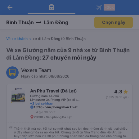
arrow_back
Tải app Vexere ngay!
Tải app Vexere
-30k
Mở app
Mở app
Nhận ưu đãi thành viên độc
-30k/ghế khi đặt vé máy bay qua
quyền
app
Bình Thuận
Lâm Đồng
Chọn ngày
Vé xe khách
xe đi Lâm Đồng từ Bình Thuận
Vé xe Giường nằm của 9 nhà xe từ Bình Thuận
đi Lâm Đồng
: 27 chuyến mỗi ngày
Vexere Team
Ngày cập nhật: 08/08/2026
An Phú Travel (Đà Lạt)
4.3
Giường nằm 44 chỗ
(1315 đánh giá)
Limousine 34 Phòng VIP (xe đi thẳng cao tốc)
+2 loại xe khác
15:30 • Văn phòng Phan Thiết
4 giờ 30 phút
20:00 • Văn phòng Đà Lạt
Thành thật mà nói, tôi hơi sợ một chút sau khi đọc những đánh giá trái chiều
ở đây nhưng hóa ra nó khá tốt. Chúng tôi đi từ Nha Trang đến Hội An, xe
buýt đến sớm hơn 20-30 phút nhưng nhân viên đã thông báo cho chúng tôi