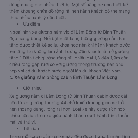
dùng chung cho nhiều thiết bị. Một số hãng xe còn thiết kế
thêm khoang chứa đồ rộng rãi nên hành khách có thể mang
theo nhiều hành lý cần thiết.
Ưu điểm
Ngoại hình xe giường nằm vip đi Lâm Đồng từ Bình Thuận
đẹp, sáng bóng. Nổi bật nhất là hệ thống giường nằm hai
tầng được thiết kế so le, khoa học nên khi hành khách bước
lên tầng hai không làm ảnh hưởng đến khách nằm ở giường
tầng 1.Diện tích giường rộng rãi: chiều dài 1,8 đến 1,9m còn
chiều rộng gấp rưỡi so với giường thông thường nên phù
hợp với cả du khách nước ngoài lẫn du khách Việt Nam.
c. Xe giường nằm phòng cabin Bình Thuận Lâm Đồng
Giới thiệu
Xe giường nằm đi Lâm Đồng từ Bình Thuận cabin được cải
tiến từ xe giường thường 44 chỗ khiến không gian xe trở
nên thoáng đãng, rộng rãi hơn. Loại xe này được tích hợp
nhiều tiện ích trên xe giúp hành khách có 1 hành trình thoải
mái và thú vị.
Tiện ích
Trong mỗi cabin của loại xe này đều được trang bị màn hình