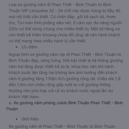
Loại xe giường nằm đi Phan Thiết - Bình Thuận từ Bình
Thuận VIP Limousine 32 - 34 chỗ này được trang bị đầy đủ
mọi nội thất cần thiết. Có chăn đắp, gối kê sạch sẽ, thơm
tho, Tivi màn hình phẳng siêu nét, ổ cắm sạc đa năng nguồn
220v có thể dùng chung cho nhiều thiết bị. Một số hãng xe
còn thiết kế thêm khoang chứa đồ rộng rãi nên hành khách
có thể mang theo nhiều hành lý cần thiết.
Ưu điểm
Ngoại hình xe giường nằm vip đi Phan Thiết - Bình Thuận từ
Bình Thuận đẹp, sáng bóng. Nổi bật nhất là hệ thống giường
nằm hai tầng được thiết kế so le, khoa học nên khi hành
khách bước lên tầng hai không làm ảnh hưởng đến khách
nằm ở giường tầng 1.Diện tích giường rộng rãi: chiều dài 1,8
đến 1,9m còn chiều rộng gấp rưỡi so với giường thông
thường nên phù hợp với cả du khách nước ngoài lẫn du
khách Việt Nam.
c. Xe giường nằm phòng cabin Bình Thuận Phan Thiết - Bình
Thuận
Giới thiệu
Xe giường nằm đi Phan Thiết - Bình Thuận từ Bình Thuận