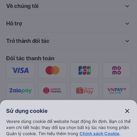
keyboard_arrow_down
Về chúng tôi
keyboard_arrow_down
Hỗ trợ
keyboard_arrow_down
Trở thành đối tác
Đối tác thanh toán
close
Sử dụng cookie
Vexere dùng cookie để website hoạt động ổn định. Bạn có thể
xem chi tiết hoặc thay đổi lựa chọn bất kỳ lúc nào trong phần
Quản lý cookie. Tìm hiểu thêm trong
Chính sách Cookie
.