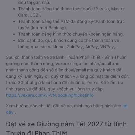
siêu thị gần nhà.
Thanh toán bằng thẻ thanh toán quốc tế (Visa, Master
Card, JCB).
Thanh toán bằng thẻ ATM đã đăng ký thanh toán trực
tuyến (Internet Banking).
Thanh toán bằng hình thức chuyển khoản ngân hàng.
Bên cạnh đó, quý khách cũng có thể thanh toán vé
thông qua các ví Momo, ZaloPay, AirPay, VNPay,…
Sau khi thanh toán vé xe Bình Thuận Phan Thiết - Bình Thuận
giường nằm thành công, Vexere sẽ gửi tin nhắn/email xác
nhận thành công đến số điện thoại/email mà quý khách đã
đăng ký. Đến ngày đi, quý khách vui lòng có mặt tại điểm đón
trước 30 phút giờ khởi hành để chuẩn bị lên xe. Để kiểm tra
tình trạng vé đã đặt, quý khách vui lòng truy cập
https://vexere.com/vi-VN/booking/ticketinfo
Xem hướng dẫn chi tiết đặt vé xe, minh họa bằng hình ảnh
tại
đây
.
Đặt vé xe Giường nằm Tết 2027 từ Bình
Thuận đi Phan Thiết