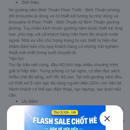
Giới thiệu
Xe giường nằm Bình Thuận Phan Thiết - Bình Thuận phòng
đôi limousine là dòng xe có thiết kế tương tự như dòng xe
limousine đi Phan Thiết - Bình Thuận từ Bình Thuận giường
phòng. Tuy nhiên kích thước giường nằm được thiết kế rộng
hơn, phù hợp với cả khách hàng Việt Nam lẫn khách nước
ngoài. Nhà xe vẫn chú trọng trang bị các thiết bị hiện đại
nhằm đảm bảo cho quý khách hàng có những trải nghiệm
thoải mái nhất trong suốt chuyến đi.
Tiện ích
Tivi ốp trần nét cứng, đầu HD tích hợp nhiều chương trình
giải trí hấp dẫn. Trong phòng có tai nghe, có đèn đọc sách
nhiều chế độ sáng, wifi tốc độ cao. Tại mỗi giường nằm đều
có thiết kế ổ cắm sạc đa năng nguồn điện 220v cực tiện lợi.
Hành khách có thể sạc điện thoại, sạc laptop, sạc ipad nếu
cần.
Ưu điểm
Xe giường nằm đôi đi Phan Thiết - Bình Thuận từ Bình Thuận
này phù hợp cho các cặp đôi hoặc gia đình có bé nhỏ vì
diện tích phòng rộng, riêng tư. Một điểm cộng lớn cho loại xe
này là không bắt khách dọc đường, tránh được tình trạng bị