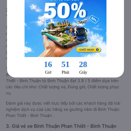
nhồi nhét trong quá trình di chuyển.
2. Về chất lượng, review, đánh giá nhà xe Bình
Thuận Phan Thiết - Bình Thuận giường nằm
Xe giường nằm đi Phan Thiết - Bình Thuận từ Bình Thuận tốt
nhất được phân loại chất lượng dựa trên đánh giá từ 1 đến 5
của khách hàng với các tiêu chí như: Chất lượng xe giường
nằm, Đúng giờ, Chất lượng phục vụ trên
Vexere.com
. Đánh
giá này được viết trực tiếp bởi các khách hàng đã trải nghiệm
các hãng Xe Bình Thuận đi Phan Thiết - Bình Thuận.
Xe giường nằm đi Phan Thiết - Bình Thuận từ Bình Thuận
được phân loại chất lượng tốt nhất là xe Cúc Tùng đi Phan
Thiết - Bình Thuận từ Bình Thuận đạt 3.8 / 5 điểm dựa trên
các tiêu chí như: Chất lượng xe, Đúng giờ, Chất lượng phục
vụ.
Đánh giá này được viết trực tiếp bởi các khách hàng đã trải
nghiệm dịch vụ của các hãng xe giường nằm đi Bình Thuận
Phan Thiết - Bình Thuận .
3. Giá vé xe Bình Thuận Phan Thiết - Bình Thuận