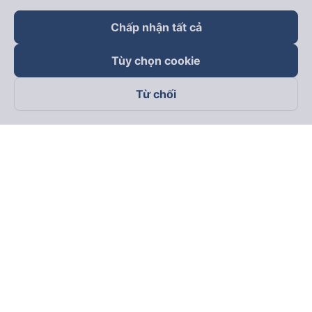
Chấp nhận tất cả
Tùy chọn cookie
Từ chối
Theo dõi chúng tôi trên
Facebook
Tiktok
Youtube
Công ty TNHH Thương Mại Dịch Vụ Vexere
Địa chỉ đăng ký kinh doanh: 8C Chữ Đồng Tử, Phường Tân
Sơn Nhất, TP. Hồ Chí Minh, Việt Nam
Địa chỉ
:
Lầu 2, toà nhà H3 Circo Hoàng Diệu, 384 Hoàng Diệu,
Phường Khánh Hội, TP Hồ Chí Minh, Việt Nam
Tầng 3, toà nhà 101 Láng Hạ, 101 Láng Hạ, Phường Láng, TP.
Hà Nội, Việt Nam
Giấy chứng nhận ĐKKD số 0315133726 do Sở KH và ĐT TP.