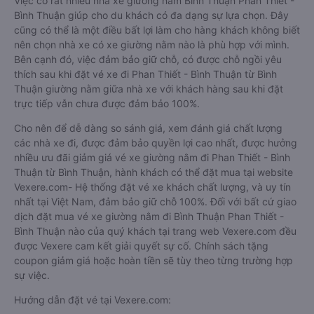
Việc có rất nhiều nhà xe giường nằm Bình Thuận Phan Thiết -
Bình Thuận giúp cho du khách có đa dạng sự lựa chọn. Đây
cũng có thể là một điều bất lợi làm cho hàng khách không biết
nên chọn nhà xe có xe giường nằm nào là phù hợp với mình.
Bên cạnh đó, việc đảm bảo giữ chỗ, có được chỗ ngồi yêu
thích sau khi đặt vé xe đi Phan Thiết - Bình Thuận từ Bình
Thuận giường nằm giữa nhà xe với khách hàng sau khi đặt
trực tiếp vẫn chưa được đảm bảo 100%.
Cho nên để dễ dàng so sánh giá, xem đánh giá chất lượng
các nhà xe đi, được đảm bảo quyền lợi cao nhất, được hưởng
nhiều ưu đãi giảm giá vé xe giường nằm đi Phan Thiết - Bình
Thuận từ Bình Thuận, hành khách có thể đặt mua tại website
Vexere.com- Hệ thống đặt vé xe khách chất lượng, và uy tín
nhất tại Việt Nam, đảm bảo giữ chỗ 100%. Đối với bất cứ giao
dịch đặt mua vé xe giường nằm đi Bình Thuận Phan Thiết -
Bình Thuận nào của quý khách tại trang web Vexere.com đều
được Vexere cam kết giải quyết sự cố. Chính sách tặng
coupon giảm giá hoặc hoàn tiền sẽ tùy theo từng trường hợp
sự việc.
Hướng dẫn đặt vé tại Vexere.com: