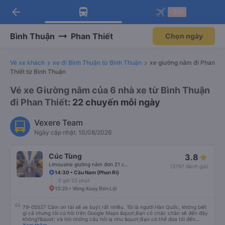
arrow_back
Tải app Vexere ngay!
Tải app Vexere
-30k
Mở app
Mở app
Nhận ưu đãi thành viên độc
-30k/ghế khi đặt vé máy bay qua
quyền
app
Bình Thuận
Phan Thiết
Chọn ngày
Vé xe khách
xe đi Bình Thuận từ Bình Thuận
xe giường nằm đi Phan
Thiết từ Bình Thuận
Vé xe Giường nằm của 6 nhà xe từ Bình Thuận
đi Phan Thiết
: 22 chuyến mỗi ngày
Vexere Team
Ngày cập nhật: 10/08/2026
Cúc Tùng
3.8
Limousine giường nằm đơn 21 chỗ (WC)
(3797 đánh giá)
14:30 • Cầu Nam (Phan Rí)
0 giờ 55 phút
15:25 • Vòng Xoay Bến Lội
79-05527 Cảm ơn tài xế xe buýt rất nhiều. Tôi là người Hàn Quốc, không biết
gì cả nhưng tôi cứ hỏi trên Google Maps &quot;Bạn có chắc chắn sẽ đến đây
không?&quot; và hỏi những câu hỏi lạ như &quot;Bạn có thể đưa tôi đến