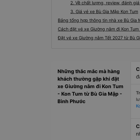
2. Về chất lượng, review, đánh g
3. Giá vé xe Bù Gia Mập Kon Tum
Bảng tổng hợp thông tin nhà xe Bù Gia
Cách đặt vé xe Giường nằm đi Kon Tum 
Đặt vé xe Giường nằm Tết 2027 từ Bù G
C
Những thắc mắc mà hàng
đ
khách thường gặp khi đặt
xe Giường nằm đi Kon Tum
Tr
- Kon Tum từ Bù Gia Mập -
l
Bình Phước
K
C
n