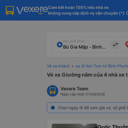
Cam kết hoàn 150% nếu nhà xe

không cung cấp dịch vụ vận chuyển (*)
in
Nơi xuất phát
import_export
Vé xe khách
xe đi Kon Tum từ Bình Phướ
Vé xe Giường nằm của 4 nhà xe 
Vexere Team
Ngày cập nhật: 07/08/2026
Chọn ngày đi để xem giá vé, số ghế t
info
Quốc Thưở