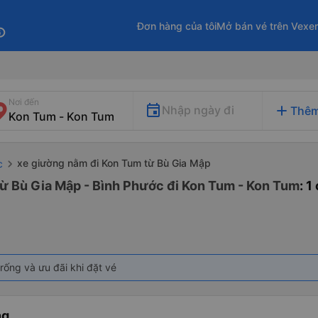
Đơn hàng của tôi
Mở bán vé trên Vexe
fo
Nơi đến
add
Nhập ngày đi
Thêm
xe giường nằm đi Kon Tum từ Bù Gia Mập
c
từ Bù Gia Mập - Bình Phước đi Kon Tum - Kon Tum
: 
rống và ưu đãi khi đặt vé
ng