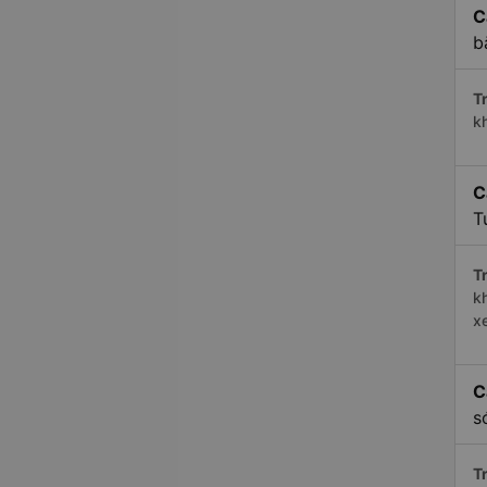
C
b
Tr
k
C
T
Tr
k
x
C
s
Tr