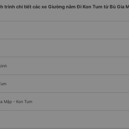
ch trình chi tiết các xe Giường nằm Đi Kon Tum từ Bù Gia 
bình
 Tum
ia Mập - Kon Tum