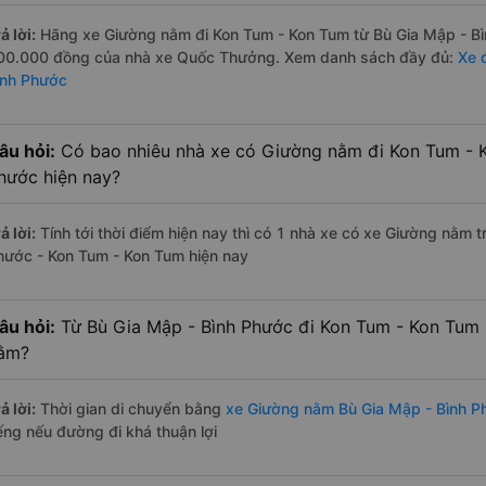
ả lời:
Hãng xe Giường nằm đi Kon Tum - Kon Tum từ Bù Gia Mập - Bìn
00.000 đồng của nhà xe Quốc Thưởng. Xem danh sách đầy đủ:
Xe 
ình Phước
âu hỏi:
Có bao nhiêu nhà xe có Giường nằm đi Kon Tum - K
hước hiện nay?
ả lời:
Tính tới thời điểm hiện nay thì có 1 nhà xe có xe Giường nằm 
hước - Kon Tum - Kon Tum hiện nay
âu hỏi:
Từ Bù Gia Mập - Bình Phước đi Kon Tum - Kon Tum 
ằm?
ả lời:
Thời gian di chuyển bằng
xe Giường nằm Bù Gia Mập - Bình P
iếng nếu đường đi khá thuận lợi