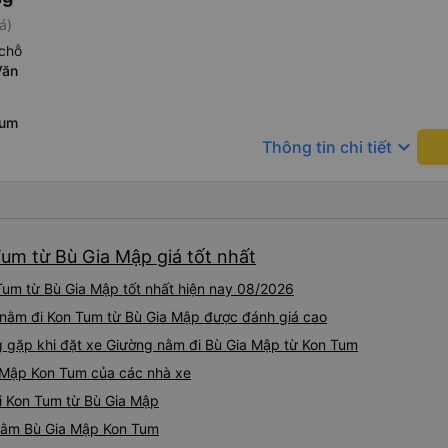
á)
chỗ
Văn
Tum
keyboard_arrow_down
Thông tin chi tiết
um từ Bù Gia Mập giá tốt nhất
um từ Bù Gia Mập tốt nhất hiện nay 08/2026
 nằm đi Kon Tum từ Bù Gia Mập được đánh giá cao
gặp khi đặt xe Giường nằm đi Bù Gia Mập từ Kon Tum
 Mập Kon Tum của các nhà xe
i Kon Tum từ Bù Gia Mập
 nằm Bù Gia Mập Kon Tum