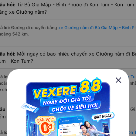
âu hỏi:
Từ Bù Gia Mập - Bình Phước đi Kon Tum - Kon Tum 
ằng xe Giường nằm?
ả lời:
Đường di chuyển bằng
xe Giường nằm đi Bù Gia Mập - Bình 
hoảng 542 km.
âu hỏi:
Mỗi ngày có bao nhiêu chuyến xe Giường nằm đi B
um - Kon Tum?
ả lời:
Tuyến đường
xe Giường nằm Bù Gia Mập - Bình Phước Kon T
hoảng 1 chuyến trên
Vexere.com
bắt đầu từ 9:00 đến 9:00 bởi 1 nh
e chạy có đầy đủ cả ban ngày, buổi trưa, buổi chiều, ban đêm
âu hỏi:
Nhà xe Giường nằm đi Kon Tum - Kon Tum từ Bù Gi
ớm nhất?
ả lời:
Chuyến
Giường nằm Bù Gia Mập - Bình Phước Kon Tum - Kon