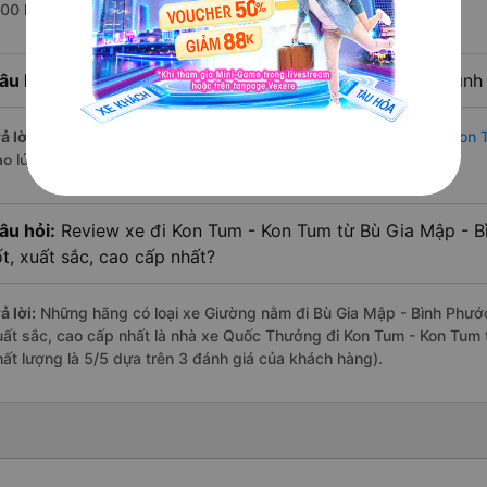
:00 là của nhà xe Quốc Thưởng.
âu hỏi:
Nhà xe đi Kon Tum - Kon Tum từ Bù Gia Mập - Bình
ả lời:
Chuyến
Giường nằm Bù Gia Mập - Bình Phước Kon Tum - Kon
ào lúc 9:00 là của nhà xe Quốc Thưởng.
âu hỏi:
Review xe đi Kon Tum - Kon Tum từ Bù Gia Mập - B
ốt, xuất sắc, cao cấp nhất?
ả lời:
Những hãng có loại xe Giường nằm đi Bù Gia Mập - Bình Phước
uất sắc, cao cấp nhất là nhà xe Quốc Thưởng đi Kon Tum - Kon Tum 
hất lượng là 5/5 dựa trên 3 đánh giá của khách hàng).