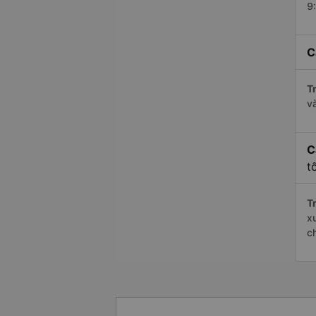
9
C
Tr
v
C
t
Tr
x
c