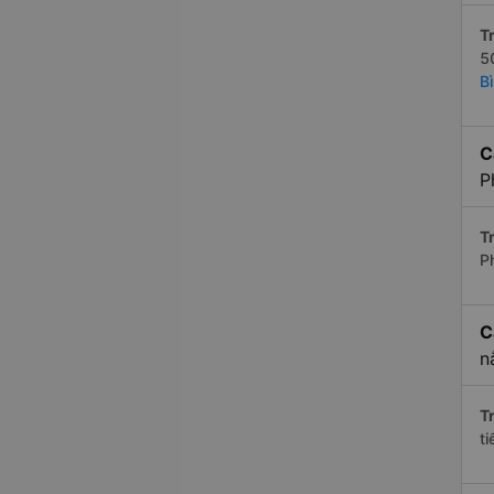
Tr
5
B
C
P
Tr
P
C
n
Tr
t