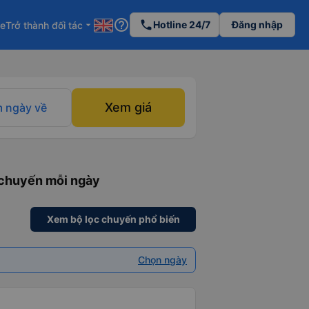
help_outline
phone
Hotline 24/7
Đăng nhập
re
Trở thành đối tác
arrow_drop_down
Xem giá
 ngày về
1 chuyến mỗi ngày
Xem bộ lọc chuyến phổ biến
Chọn ngày