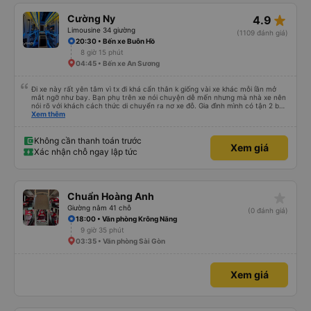
star_rate
Cường Ny
4.9
Limousine 34 giường
(1109 đánh giá)
20:30 • Bến xe Buôn Hồ
8 giờ 15 phút
04:45 • Bến xe An Sương
Đi xe này rất yên tâm vì tx đi khá cẩn thân k giống vài xe khác mỗi lần mở
mắt ngỡ như bay. Bạn phụ trên xe nói chuyện dễ mến nhưng mà nhà xe nên
nói rõ với khách cách thức di chuyển ra nơ xe đỗ. Gia đình mình có tận 2 bé
nhỏ tay xách nách mang mà mình bị xoay vòng vòng đi bộ đến khu đỗ xe thì
Xem thêm
chân chảy máo luôn é 🥲 còn lại 10 đỉm
Không cần thanh toán trước
Xem giá
Xác nhận chỗ ngay lập tức
star_rate
Chuẩn Hoàng Anh
Giường nằm 41 chỗ
(0 đánh giá)
18:00 • Văn phòng Krông Năng
9 giờ 35 phút
03:35 • Văn phòng Sài Gòn
Xem giá