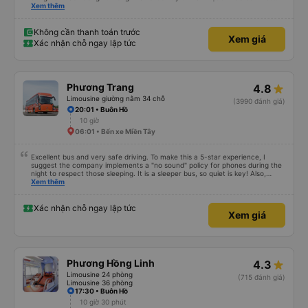
khách hàng hơn nữa
Xem thêm
Không cần thanh toán trước
Xem giá
Xác nhận chỗ ngay lập tức
Phương Trang
4.8
Limousine giường nằm 34 chỗ
(3990 đánh giá)
20:01 • Buôn Hồ
10 giờ
06:01 • Bến xe Miền Tây
Excellent bus and very safe driving. To make this a 5-star experience, I
suggest the company implements a "no sound" policy for phones during the
night to respect those sleeping. It is a sleeper bus, so quiet is key! Also,
please display the Wi-Fi password clearly inside the cabin for convenience. I
Xem thêm
would definitely ride with them again! -------------- ​ Xe chất lượng tốt và
tài xế lái xe rất an toàn. Để dịch vụ hoàn hảo hơn, tôi góp ý nhà xe nên có
quy định rõ ràng về việc giữ im lặng (tắt âm thanh điện thoại) vào ban đêm
Xác nhận chỗ ngay lập tức
Xem giá
để tránh làm phiền hành khách khác ngủ. Ngoài ra, nhà xe nên dán sẵn mật
khẩu Wi-Fi trong xe để hành khách dễ dàng sử dụng. Tôi vẫn sẽ tiếp tục ủng
hộ nhà xe trong tương lai!
Phương Hồng Linh
4.3
Limousine 24 phòng
(715 đánh giá)
Limousine 36 phòng
17:30 • Buôn Hồ
10 giờ 30 phút