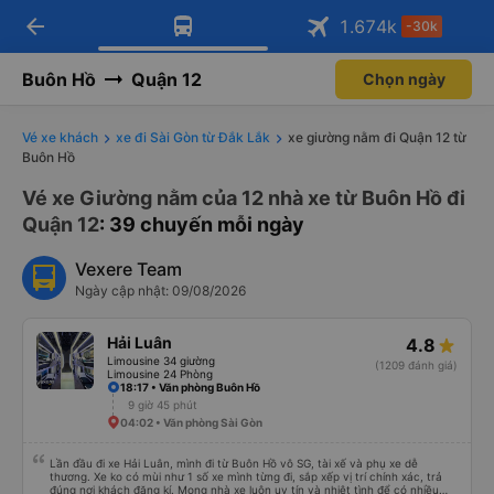
arrow_back
Tải app Vexere ngay!
Tải app Vexere
1.674
k
-30k
Mở app
Mở app
Nhận ưu đãi thành viên độc
-30k/ghế khi đặt vé máy bay qua
quyền
app
Buôn Hồ
Quận 12
Chọn ngày
Vé xe khách
xe đi Sài Gòn từ Đắk Lắk
xe giường nằm đi Quận 12 từ
Buôn Hồ
Vé xe Giường nằm của 12 nhà xe từ Buôn Hồ đi
Quận 12
: 39 chuyến mỗi ngày
Vexere Team
Ngày cập nhật: 09/08/2026
Hải Luân
4.8
Limousine 34 giường
(1209 đánh giá)
Limousine 24 Phòng
18:17 • Văn phòng Buôn Hồ
9 giờ 45 phút
04:02 • Văn phòng Sài Gòn
Lần đầu đi xe Hải Luân, mình đi từ Buôn Hồ vô SG, tài xế và phụ xe dễ
thương. Xe ko có mùi như 1 số xe mình từng đi, sắp xếp vị trí chính xác, trả
đúng nơi khách đăng kí. Mong nhà xe luôn uy tín và nhiệt tình để có nhiều