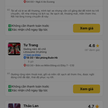
04:00 • Ngã 4 An Sương
Tài xế và lơ xe dễ thương, mình kẹt xe nhưng vẫn cố gắng đợi để mình ko trễ
chuyến, rất nhẹ nhàng và lịch sự. Xe sạch sẽ, thoáng mát, mền thơm tho.
Rất hài lòng trong chuyến đi này
Không cần thanh toán trước
Xem giá
Xác nhận chỗ ngay lập tức
Tư Trang
4.6
Giường nằm 40 chỗ
(87 đánh giá)
Limousine 24 phòng
+1 loại xe khác
18:30 • Văn phòng Buôn Hồ
8 giờ
02:30 • Bến xe Miền Đông cũ (Dãy 7 - C5)
Giường rộng nằm thoải mái, gối và mền rất sạch sẽ thơm tho, được ngồi
đúng chỗ đã đặt, thái độ phục vụ tốt.
Không cần thanh toán trước
Xem giá
Xác nhận chỗ ngay lập tức
star_rate
Thảo Lan
4.7