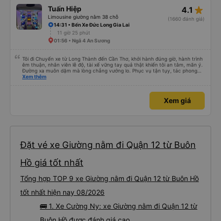
star_rate
Tuấn Hiệp
4.1
Limousine giường nằm 38 chỗ
(1660 đánh giá)
14:31 • Bến Xe Đức Long Gia Lai
11 giờ 25 phút
01:56 • Ngã 4 An Sương
Tôi đi Chuyến xe từ Long Thành đến Cần Thơ, khởi hành đúng giờ, hành trình
êm thuận, nhân viên lễ độ, tài xế vững tay quả thật khiến tôi an tâm, mãn ý.
Đường xa muôn dặm mà lòng chẳng vướng lo. Phục vụ tận tụy, tác phong
nghiêm cẩn, hiếm thấy giữa thời buổi kim tiền vội vã. Xã hội loạn đạo. Xin gửi
Xem thêm
lời tán dương chân thành, kính chúc nhà xe ngày một hưng thịnh, vạn lộ bình
an.”
Xem giá
Đặt vé xe Giường nằm đi Quận 12 từ Buôn
Hồ giá tốt nhất
Tổng hợp TOP 9 xe Giường nằm đi Quận 12 từ Buôn Hồ
tốt nhất hiện nay 08/2026
🚌 1. Xe Cường Ny: xe Giường nằm đi Quận 12 từ
Buôn Hồ được đánh giá cao