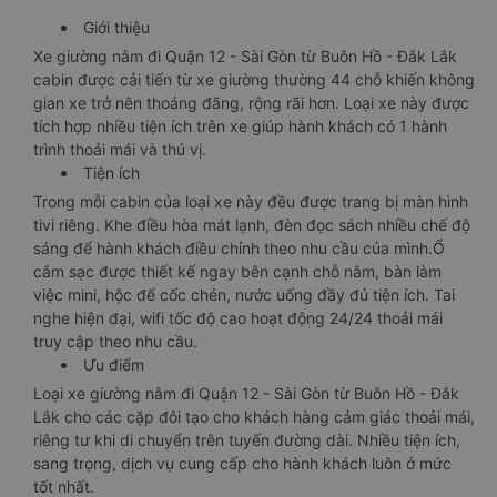
Giới thiệu
Xe giường nằm đi Quận 12 - Sài Gòn từ Buôn Hồ - Đắk Lắk
cabin được cải tiến từ xe giường thường 44 chỗ khiến không
gian xe trở nên thoáng đãng, rộng rãi hơn. Loại xe này được
tích hợp nhiều tiện ích trên xe giúp hành khách có 1 hành
trình thoải mái và thú vị.
Tiện ích
Trong mỗi cabin của loại xe này đều được trang bị màn hình
tivi riêng. Khe điều hòa mát lạnh, đèn đọc sách nhiều chế độ
sáng để hành khách điều chỉnh theo nhu cầu của mình.Ổ
cắm sạc được thiết kế ngay bên cạnh chỗ nằm, bàn làm
việc mini, hộc để cốc chén, nước uống đầy đủ tiện ích. Tai
nghe hiện đại, wifi tốc độ cao hoạt động 24/24 thoải mái
truy cập theo nhu cầu.
Ưu điểm
Loại xe giường nằm đi Quận 12 - Sài Gòn từ Buôn Hồ - Đắk
Lắk cho các cặp đôi tạo cho khách hàng cảm giác thoải mái,
riêng tư khi di chuyển trên tuyến đường dài. Nhiều tiện ích,
sang trọng, dịch vụ cung cấp cho hành khách luôn ở mức
tốt nhất.