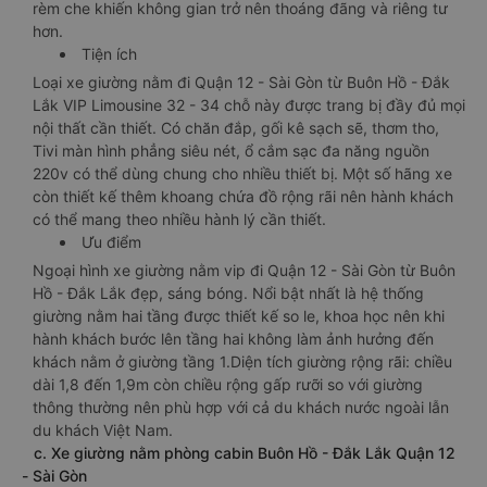
rèm che khiến không gian trở nên thoáng đãng và riêng tư
hơn.
Tiện ích
Loại xe giường nằm đi Quận 12 - Sài Gòn từ Buôn Hồ - Đắk
Lắk VIP Limousine 32 - 34 chỗ này được trang bị đầy đủ mọi
nội thất cần thiết. Có chăn đắp, gối kê sạch sẽ, thơm tho,
Tivi màn hình phẳng siêu nét, ổ cắm sạc đa năng nguồn
220v có thể dùng chung cho nhiều thiết bị. Một số hãng xe
còn thiết kế thêm khoang chứa đồ rộng rãi nên hành khách
có thể mang theo nhiều hành lý cần thiết.
Ưu điểm
Ngoại hình xe giường nằm vip đi Quận 12 - Sài Gòn từ Buôn
Hồ - Đắk Lắk đẹp, sáng bóng. Nổi bật nhất là hệ thống
giường nằm hai tầng được thiết kế so le, khoa học nên khi
hành khách bước lên tầng hai không làm ảnh hưởng đến
khách nằm ở giường tầng 1.Diện tích giường rộng rãi: chiều
dài 1,8 đến 1,9m còn chiều rộng gấp rưỡi so với giường
thông thường nên phù hợp với cả du khách nước ngoài lẫn
du khách Việt Nam.
c. Xe giường nằm phòng cabin Buôn Hồ - Đắk Lắk Quận 12
- Sài Gòn