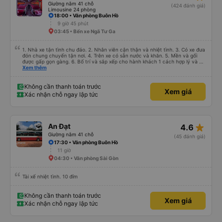
Giường nằm 41 chỗ
(424 đánh giá)
Limousine 24 phòng
18:00 • Văn phòng Buôn Hồ
9 giờ 45 phút
03:45 • Bến xe Ngã Tư Ga
1. Nhà xe tận tình chu đáo. 2. Nhân viên cận thận và nhiệt tình. 3. Có xe đưa
đón chung chuyến tận nơi. 4. Trên xe có sẵn nước và khăn. 5. Mền và gối
được gấp gọn gàng. 6. Bố trí và sắp xếp cho hành khách 1 cách hợp lý và có
tâm. 7. Giá cả phải chăng phù hợp với túi tiền của học sinh sinh viên và dân
Xem thêm
lao động.
Không cần thanh toán trước
Xem giá
Xác nhận chỗ ngay lập tức
star_rate
An Đạt
4.6
Giường nằm 41 chỗ
(45 đánh giá)
17:30 • Văn phòng Buôn Hồ
11 giờ
04:30 • Văn phòng Sài Gòn
Tài xế nhiệt tình. 10 đỉm
Không cần thanh toán trước
Xem giá
Xác nhận chỗ ngay lập tức