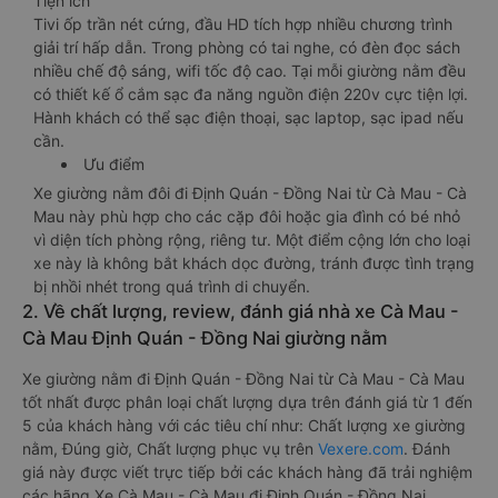
Tiện ích
Tivi ốp trần nét cứng, đầu HD tích hợp nhiều chương trình
giải trí hấp dẫn. Trong phòng có tai nghe, có đèn đọc sách
nhiều chế độ sáng, wifi tốc độ cao. Tại mỗi giường nằm đều
có thiết kế ổ cắm sạc đa năng nguồn điện 220v cực tiện lợi.
Hành khách có thể sạc điện thoại, sạc laptop, sạc ipad nếu
cần.
Ưu điểm
Xe giường nằm đôi đi Định Quán - Đồng Nai từ Cà Mau - Cà
Mau này phù hợp cho các cặp đôi hoặc gia đình có bé nhỏ
vì diện tích phòng rộng, riêng tư. Một điểm cộng lớn cho loại
xe này là không bắt khách dọc đường, tránh được tình trạng
bị nhồi nhét trong quá trình di chuyển.
2. Về chất lượng, review, đánh giá nhà xe Cà Mau -
Cà Mau Định Quán - Đồng Nai giường nằm
Xe giường nằm đi Định Quán - Đồng Nai từ Cà Mau - Cà Mau
tốt nhất được phân loại chất lượng dựa trên đánh giá từ 1 đến
5 của khách hàng với các tiêu chí như: Chất lượng xe giường
nằm, Đúng giờ, Chất lượng phục vụ trên
Vexere.com
. Đánh
giá này được viết trực tiếp bởi các khách hàng đã trải nghiệm
các hãng Xe Cà Mau - Cà Mau đi Định Quán - Đồng Nai.