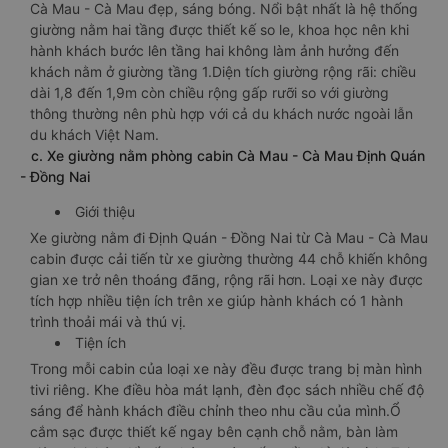
Cà Mau - Cà Mau đẹp, sáng bóng. Nổi bật nhất là hệ thống
giường nằm hai tầng được thiết kế so le, khoa học nên khi
hành khách bước lên tầng hai không làm ảnh hưởng đến
khách nằm ở giường tầng 1.Diện tích giường rộng rãi: chiều
dài 1,8 đến 1,9m còn chiều rộng gấp rưỡi so với giường
thông thường nên phù hợp với cả du khách nước ngoài lẫn
du khách Việt Nam.
c. Xe giường nằm phòng cabin Cà Mau - Cà Mau Định Quán
- Đồng Nai
Giới thiệu
Xe giường nằm đi Định Quán - Đồng Nai từ Cà Mau - Cà Mau
cabin được cải tiến từ xe giường thường 44 chỗ khiến không
gian xe trở nên thoáng đãng, rộng rãi hơn. Loại xe này được
tích hợp nhiều tiện ích trên xe giúp hành khách có 1 hành
trình thoải mái và thú vị.
Tiện ích
Trong mỗi cabin của loại xe này đều được trang bị màn hình
tivi riêng. Khe điều hòa mát lạnh, đèn đọc sách nhiều chế độ
sáng để hành khách điều chỉnh theo nhu cầu của mình.Ổ
cắm sạc được thiết kế ngay bên cạnh chỗ nằm, bàn làm