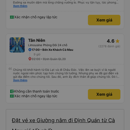
Đường xa muôn dặm mà lòng chẳng vướng lo. Phục vụ tận tụy, tác phong
nghiêm cẩn, hiếm thấy giữa thời buổi kim tiền vội vã. Xã hội loạn đạo. Xin gửi
Xem thêm
lời tán dương chân thành, kính chúc nhà xe ngày một hưng thịnh, vạn lộ bình
an.”
Xác nhận chỗ ngay lập tức
Xem giá
Tân Niên
4.6
Limousine Phòng Đôi 24 chỗ
(2278 đánh giá)
17:00 • Bến Xe Khách Cà Mau
9 giờ
02:00 • Định Quán QL20
Chúng tôi khởi hành từ Đà Lạt và đi Châu Đức. Việc lên xe buýt vì là người
nước ngoài nên phức tạp hơn chúng tôi tưởng. Nhưng phụ xe đã gọi điện và
gửi địa điểm cho chúng tôi. Sau đó, anh ấy đích thân đi giúp chúng tôi. Đó là
lần đầu tiên đi xe giường nằm với hai đứa trẻ nhỏ khá thú vị. Chúng tôi không
Xem thêm
chắc chắn khi nào xe sẽ dừng lại để nghỉ hoặc ăn uống. Tôi rất ngạc nhiên
khi xe dừng lại lúc nửa đêm ở Cần Thơ và mọi người xuống xe ăn. Khi đến
điểm dừng, họ đánh thức chúng tôi dậy và đảm bảo chúng tôi đã sẵn sàng.
Không cần thanh toán trước
Xem giá
Nhìn chung, đó là một trải nghiệm tốt. Mỗi giường đều có gối và chăn, và đủ
Xác nhận chỗ ngay lập tức
chỗ cho 1 người lớn và 1 trẻ em nằm thoải mái.
Đặt vé xe Giường nằm đi Định Quán từ Cà