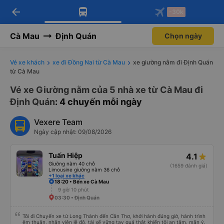
arrow_back
Tải app Vexere ngay!
Tải app Vexere
-30k
Mở app
Mở app
Nhận ưu đãi thành viên độc
-30k/ghế khi đặt vé máy bay qua
quyền
app
Cà Mau
Định Quán
Chọn ngày
Vé xe khách
xe đi Đồng Nai từ Cà Mau
xe giường nằm đi Định Quán
từ Cà Mau
Vé xe Giường nằm của 5 nhà xe từ Cà Mau đi
Định Quán
: 4 chuyến mỗi ngày
Vexere Team
Ngày cập nhật: 09/08/2026
Tuấn Hiệp
4.1
Giường nằm 40 chỗ
(1659 đánh giá)
Limousine giường nằm 36 chỗ
+1 loại xe khác
18:20 • Bến xe Cà Mau
9 giờ 10 phút
03:30 • Định Quán
Tôi đi Chuyến xe từ Long Thành đến Cần Thơ, khởi hành đúng giờ, hành trình
êm thuận, nhân viên lễ độ, tài xế vững tay quả thật khiến tôi an tâm, mãn ý.