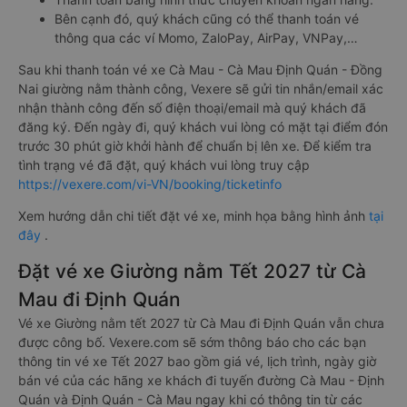
Bên cạnh đó, quý khách cũng có thể thanh toán vé
thông qua các ví Momo, ZaloPay, AirPay, VNPay,…
Sau khi thanh toán vé xe Cà Mau - Cà Mau Định Quán - Đồng
Nai giường nằm thành công, Vexere sẽ gửi tin nhắn/email xác
nhận thành công đến số điện thoại/email mà quý khách đã
đăng ký. Đến ngày đi, quý khách vui lòng có mặt tại điểm đón
trước 30 phút giờ khởi hành để chuẩn bị lên xe. Để kiểm tra
tình trạng vé đã đặt, quý khách vui lòng truy cập
https://vexere.com/vi-VN/booking/ticketinfo
Xem hướng dẫn chi tiết đặt vé xe, minh họa bằng hình ảnh
tại
đây
.
Đặt vé xe Giường nằm Tết 2027 từ Cà
Mau đi Định Quán
Vé xe Giường nằm tết 2027 từ Cà Mau đi Định Quán vẫn chưa
được công bố. Vexere.com sẽ sớm thông báo cho các bạn
thông tin vé xe Tết 2027 bao gồm giá vé, lịch trình, ngày giờ
bán vé của các hãng xe khách đi tuyến đường Cà Mau - Định
Quán và Định Quán - Cà Mau ngay khi có thông tin từ các