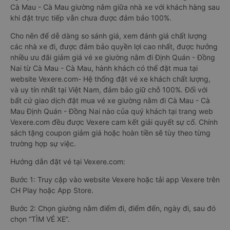
Cà Mau - Cà Mau giường nằm giữa nhà xe với khách hàng sau
khi đặt trực tiếp vẫn chưa được đảm bảo 100%.
Cho nên để dễ dàng so sánh giá, xem đánh giá chất lượng
các nhà xe đi, được đảm bảo quyền lợi cao nhất, được hưởng
nhiều ưu đãi giảm giá vé xe giường nằm đi Định Quán - Đồng
Nai từ Cà Mau - Cà Mau, hành khách có thể đặt mua tại
website Vexere.com- Hệ thống đặt vé xe khách chất lượng,
và uy tín nhất tại Việt Nam, đảm bảo giữ chỗ 100%. Đối với
bất cứ giao dịch đặt mua vé xe giường nằm đi Cà Mau - Cà
Mau Định Quán - Đồng Nai nào của quý khách tại trang web
Vexere.com đều được Vexere cam kết giải quyết sự cố. Chính
sách tặng coupon giảm giá hoặc hoàn tiền sẽ tùy theo từng
trường hợp sự việc.
Hướng dẫn đặt vé tại Vexere.com:
Bước 1: Truy cập vào website Vexere hoặc tải app Vexere trên
CH Play hoặc App Store.
Bước 2: Chọn giường nằm điểm đi, điểm đến, ngày đi, sau đó
chọn “TÌM VÉ XE”.