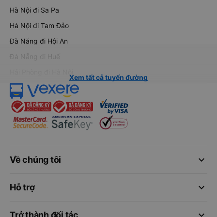
Hà Nội đi Sa Pa
Hà Nội đi Tam Đảo
Đà Nẵng đi Hội An
Đà Nẵng đi Huế
Hải Phòng đi Hà Nội
Xem tất cả tuyến đường
keyboard_arrow_down
Về chúng tôi
keyboard_arrow_down
Hỗ trợ
keyboard_arrow_down
Trở thành đối tác