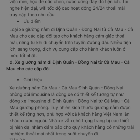
việc mini, hộc để cốc chén, nước uống đầy đủ tiện ích. Tai
nghe hiện đại, wifi tốc độ cao hoạt động 24/24 thoải mái
truy cập theo nhu cầu.
Ưu điểm
Loại xe giường nằm đi Định Quán - Đồng Nai từ Cà Mau - Cà
Mau cho các cặp đôi tạo cho khách hàng cảm giác thoải
mái, riêng tư khi di chuyển trên tuyến đường dài. Nhiều tiện
ích, sang trọng, dịch vụ cung cấp cho hành khách luôn ở
mức tốt nhất.
d. Xe giường nằm đi Định Quán - Đồng Nai từ Cà Mau - Cà
Mau cho các cặp đôi
Giới thiệu
Xe giường nằm Cà Mau - Cà Mau Định Quán - Đồng Nai
phòng đôi limousine là dòng xe có thiết kế tương tự như
dòng xe limousine đi Định Quán - Đồng Nai từ Cà Mau - Cà
Mau giường phòng. Tuy nhiên kích thước giường nằm được
thiết kế rộng hơn, phù hợp với cả khách hàng Việt Nam lẫn
khách nước ngoài. Nhà xe vẫn chú trọng trang bị các thiết
bị hiện đại nhằm đảm bảo cho quý khách hàng có những trải
nghiệm thoải mái nhất trong suốt chuyến đi.