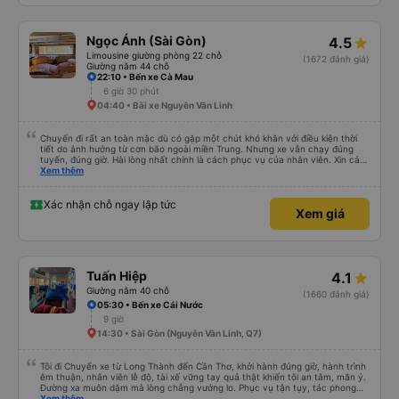
Ngọc Ánh (Sài Gòn)
4.5
Limousine giường phòng 22 chỗ
(1672 đánh giá)
Giường nằm 44 chỗ
22:10 • Bến xe Cà Mau
6 giờ 30 phút
04:40 • Bãi xe Nguyễn Văn Linh
Chuyến đi rất an toàn mặc dù có gặp một chút khó khăn với điều kiện thời
tiết do ảnh hưởng từ cơn bão ngoài miền Trung. Nhưng xe vẫn chạy đúng
tuyến, đúng giờ. Hài lòng nhất chính là cách phục vụ của nhân viên. Xin cảm
ơn, tôi và gia đình sẽ tiếp tục ủng hộ nhà xe mình trong những chuyến đi sắp
Xem thêm
tới. Mong nhà xe Ngoc Ánh hãy tiếp tục phát huy tốt về những gì đang phát
triển ở hiện tại, đặc biệt là cách phục vụ của nhân viên. Trân trọng!
Xác nhận chỗ ngay lập tức
Xem giá
Tuấn Hiệp
4.1
Giường nằm 40 chỗ
(1660 đánh giá)
05:30 • Bến xe Cái Nước
9 giờ
14:30 • Sài Gòn (Nguyễn Văn Linh, Q7)
Tôi đi Chuyến xe từ Long Thành đến Cần Thơ, khởi hành đúng giờ, hành trình
êm thuận, nhân viên lễ độ, tài xế vững tay quả thật khiến tôi an tâm, mãn ý.
Đường xa muôn dặm mà lòng chẳng vướng lo. Phục vụ tận tụy, tác phong
nghiêm cẩn, hiếm thấy giữa thời buổi kim tiền vội vã. Xã hội loạn đạo. Xin gửi
Xem thêm