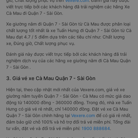
giờ, Chất lượng phục vụ trên
Vexere.com
. Đánh giá này được
viết trực tiếp bởi các khách hàng đã trải nghiệm các hãng Xe
Cà Mau đi Quận 7 - Sài Gòn.
Xe giường nằm đi Quận 7 - Sài Gòn từ Cà Mau được phân loại
chất lượng tốt nhất là xe Tuấn Hưng đi Quận 7 - Sài Gòn từ Cà
Mau đạt 4.7 / 5 điểm dựa trên các tiêu chí như: Chất lượng
xe, Đúng giờ, Chất lượng phục vụ.
Đánh giá này được viết trực tiếp bởi các khách hàng đã trải
nghiệm dịch vụ của các hãng xe giường nằm đi Cà Mau Quận
7 - Sài Gòn .
3. Giá vé xe Cà Mau Quận 7 - Sài Gòn
Hiện tại, theo cập nhật mới nhất của Vexere.com, giá vé xe
giường nằm tuyến Quận 7 - Sài Gòn - Cà Mau có mức giá dao
động từ 140000 đồng - 360000 đồng. Trong đó, nhà xe Tuấn
Hưng có giá vé rẻ nhất, chỉ 140000 đồng. Đặt vé xe Cà Mau
Quận 7 - Sài Gòn chính hãng tại
Vexere.com
để có giá rẻ nhất,
đảm bảo giữ chỗ 100% và hỗ trợ đổi trả vé miễn phí. Tổng đài
tư vấn, đặt vé và đổi trả vé miễn phí:
1900 888684
.