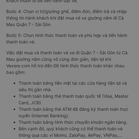
khách muốn đi để tiến hành đặt vé.
Bước 4: Chọn vị trí/giường ghế, điểm đón, điểm trả và nhập
thông tin hành khách khi đặt mua vé xe giường nằm đi Cà
Mau Quận 7 - Sài Gòn
Bước 5: Chọn hình thức thanh toán vé phù hợp và tiến hành
thanh toán vé.
Việc đặt mua và thanh toán vé xe đi Quận 7 - Sài Gòn từ Cà
Mau giường nằm cũng vô cùng đơn giản, tiện lợi khi
Vexere.com hỗ trợ đến 06 hình thức thanh toán khác nhau
bao gồm:
Thanh toán bằng tiền mặt tại các cửa hàng tiện lợi và
siêu thị gần nhà.
Thanh toán bằng thẻ thanh toán quốc tế (Visa, Master
Card, JCB).
Thanh toán bằng thẻ ATM đã đăng ký thanh toán trực
tuyến (Internet Banking).
Thanh toán bằng hình thức chuyển khoản ngân hàng.
Bên cạnh đó, quý khách cũng có thể thanh toán vé
thông qua các ví Momo, ZaloPay, AirPay, VNPay,…