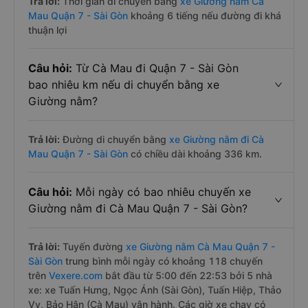
Trả lời:
Thời gian di chuyển bằng
xe Giường nằm Cà
Mau Quận 7 - Sài Gòn
khoảng 6 tiếng nếu đường đi khá
thuận lợi
Câu hỏi:
Từ Cà Mau đi Quận 7 - Sài Gòn
bao nhiêu km nếu di chuyển bằng xe
Giường nằm?
Trả lời:
Đường di chuyển bằng
xe Giường nằm đi Cà
Mau Quận 7 - Sài Gòn
có chiều dài khoảng 336 km.
Câu hỏi:
Mỗi ngày có bao nhiêu chuyến xe
Giường nằm đi Cà Mau Quận 7 - Sài Gòn?
Trả lời:
Tuyến đường
xe Giường nằm Cà Mau Quận 7 -
Sài Gòn
trung bình mỗi ngày có khoảng 118 chuyến
trên
Vexere.com
bắt đầu từ 5:00 đến 22:53 bởi 5 nhà
xe: xe Tuấn Hưng, Ngọc Ánh (Sài Gòn), Tuấn Hiệp, Thảo
Vy, Bảo Hân (Cà Mau) vận hành. Các giờ xe chạy có