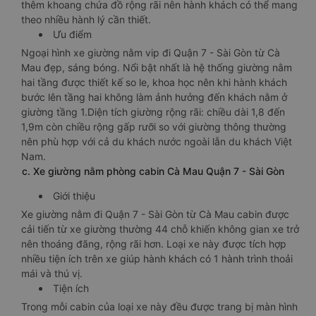
thêm khoang chứa đồ rộng rãi nên hành khách có thể mang
theo nhiều hành lý cần thiết.
Ưu điểm
Ngoại hình xe giường nằm vip đi Quận 7 - Sài Gòn từ Cà
Mau đẹp, sáng bóng. Nổi bật nhất là hệ thống giường nằm
hai tầng được thiết kế so le, khoa học nên khi hành khách
bước lên tầng hai không làm ảnh hưởng đến khách nằm ở
giường tầng 1.Diện tích giường rộng rãi: chiều dài 1,8 đến
1,9m còn chiều rộng gấp rưỡi so với giường thông thường
nên phù hợp với cả du khách nước ngoài lẫn du khách Việt
Nam.
c. Xe giường nằm phòng cabin Cà Mau Quận 7 - Sài Gòn
Giới thiệu
Xe giường nằm đi Quận 7 - Sài Gòn từ Cà Mau cabin được
cải tiến từ xe giường thường 44 chỗ khiến không gian xe trở
nên thoáng đãng, rộng rãi hơn. Loại xe này được tích hợp
nhiều tiện ích trên xe giúp hành khách có 1 hành trình thoải
mái và thú vị.
Tiện ích
Trong mỗi cabin của loại xe này đều được trang bị màn hình