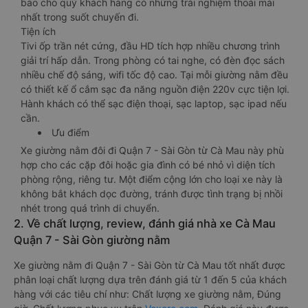
bảo cho quý khách hàng có những trải nghiệm thoải mái
nhất trong suốt chuyến đi.
Tiện ích
Tivi ốp trần nét cứng, đầu HD tích hợp nhiều chương trình
giải trí hấp dẫn. Trong phòng có tai nghe, có đèn đọc sách
nhiều chế độ sáng, wifi tốc độ cao. Tại mỗi giường nằm đều
có thiết kế ổ cắm sạc đa năng nguồn điện 220v cực tiện lợi.
Hành khách có thể sạc điện thoại, sạc laptop, sạc ipad nếu
cần.
Ưu điểm
Xe giường nằm đôi đi Quận 7 - Sài Gòn từ Cà Mau này phù
hợp cho các cặp đôi hoặc gia đình có bé nhỏ vì diện tích
phòng rộng, riêng tư. Một điểm cộng lớn cho loại xe này là
không bắt khách dọc đường, tránh được tình trạng bị nhồi
nhét trong quá trình di chuyển.
2. Về chất lượng, review, đánh giá nhà xe Cà Mau
Quận 7 - Sài Gòn giường nằm
Xe giường nằm đi Quận 7 - Sài Gòn từ Cà Mau tốt nhất được
phân loại chất lượng dựa trên đánh giá từ 1 đến 5 của khách
hàng với các tiêu chí như: Chất lượng xe giường nằm, Đúng