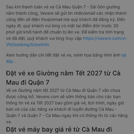
Sau khi thanh toán vé xe Cà Mau Quận 7 - Sài Gòn giường
nằm thành công, Vexere sẽ gửi tin nhắn/email xác nhận thành
công đến số điện thoại/email mà quý khách đã đăng ký. Đến
ngày đi, quý khách vui lòng có mặt tại điểm đón trước 30
phút giờ khởi hành để chuẩn bị lên xe. Để kiểm tra tình trạng
vé đã đặt, quý khách vui lòng truy cập
https://vexere.com/vi-
VN/booking/ticketinfo
Xem hướng dẫn chi tiết đặt vé xe, minh họa bằng hình ảnh
tại
đây
.
Đặt vé xe Giường nằm Tết 2027 từ Cà
Mau đi Quận 7
Vé xe Giường nằm tết 2027 từ Cà Mau đi Quận 7 vẫn chưa
được công bố. Vexere.com sẽ sớm thông báo cho các bạn
thông tin vé xe Tết 2027 bao gồm giá vé, lịch trình, ngày giờ
bán vé của các hãng xe khách đi tuyến đường Cà Mau -
Quận 7 và Quận 7 - Cà Mau ngay khi có thông tin từ các hãng
xe.
Đặt vé máy bay giá rẻ từ Cà Mau đi