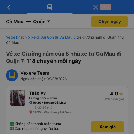
arrow_back
Tải app Vexere ngay!
Tải app Vexere
-30k
Mở app
Mở app
Nhận ưu đãi thành viên độc
-30k/ghế khi đặt vé máy bay qua
quyền
app
Cà Mau
Quận 7
Chọn ngày
Vé xe khách
xe đi Sài Gòn từ Cà Mau
xe giường nằm đi Quận 7 từ
Cà Mau
Vé xe Giường nằm của 8 nhà xe từ Cà Mau đi
Quận 7
: 118 chuyến mỗi ngày
Vexere Team
Ngày cập nhật: 09/08/2026
Thảo Vy
4.0
Giường nằm 40 chỗ
(20 đánh giá)
19:30 • Bến xe Cà Mau
6 giờ 20 phút
01:50 • Văn phòng Sài Gòn
Không cần thanh toán trước
Xem giá
Xác nhận chỗ ngay lập tức