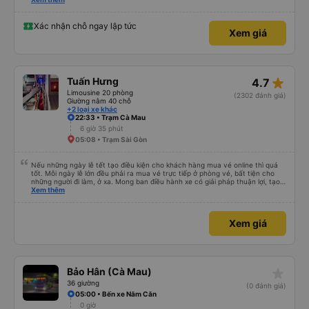
lời tán dương chân thành, kính chúc nhà xe ngày một hưng thịnh, vạn lộ bình
an.”
Xác nhận chỗ ngay lập tức
Xem giá
star_rate
Tuấn Hưng
4.7
Limousine 20 phòng
(2302 đánh giá)
Giường nằm 40 chỗ
+2 loại xe khác
22:33 • Trạm Cà Mau
6 giờ 35 phút
05:08 • Trạm Sài Gòn
Nếu những ngày lễ tết tạo điều kiện cho khách hàng mua vé online thì quá
tốt. Mỗi ngày lễ lớn đều phải ra mua vé trực tiếp ở phòng vé, bất tiện cho
những người đi làm, ở xa. Mong ban điều hành xe có giải pháp thuận lợi, tạo
điều kiện cho khách hàng mua vé online (chuyển khoản khi mua vé). Kính
Xem thêm
chúc nhà xe làm ăn phát đạt.
Xem giá
star_rate
Bảo Hân (Cà Mau)
36 giường
(0 đánh giá)
05:00 • Bến xe Năm Căn
0 giờ