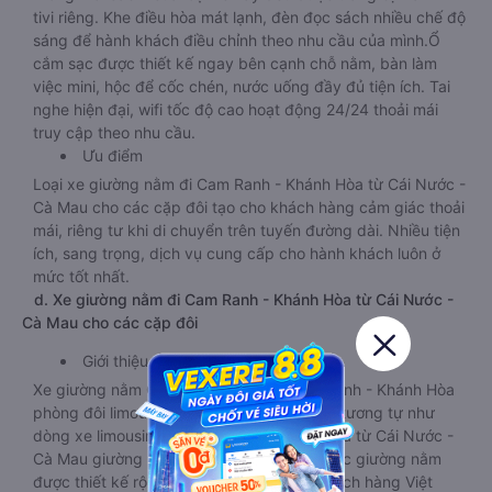
tivi riêng. Khe điều hòa mát lạnh, đèn đọc sách nhiều chế độ
sáng để hành khách điều chỉnh theo nhu cầu của mình.Ổ
cắm sạc được thiết kế ngay bên cạnh chỗ nằm, bàn làm
việc mini, hộc để cốc chén, nước uống đầy đủ tiện ích. Tai
nghe hiện đại, wifi tốc độ cao hoạt động 24/24 thoải mái
truy cập theo nhu cầu.
Ưu điểm
Loại xe giường nằm đi Cam Ranh - Khánh Hòa từ Cái Nước -
Cà Mau cho các cặp đôi tạo cho khách hàng cảm giác thoải
mái, riêng tư khi di chuyển trên tuyến đường dài. Nhiều tiện
ích, sang trọng, dịch vụ cung cấp cho hành khách luôn ở
mức tốt nhất.
d. Xe giường nằm đi Cam Ranh - Khánh Hòa từ Cái Nước -
Cà Mau cho các cặp đôi
Giới thiệu
Xe giường nằm Cái Nước - Cà Mau Cam Ranh - Khánh Hòa
phòng đôi limousine là dòng xe có thiết kế tương tự như
dòng xe limousine đi Cam Ranh - Khánh Hòa từ Cái Nước -
Cà Mau giường phòng. Tuy nhiên kích thước giường nằm
được thiết kế rộng hơn, phù hợp với cả khách hàng Việt