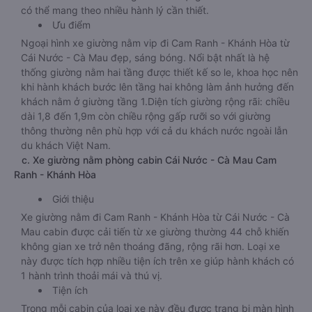
có thể mang theo nhiều hành lý cần thiết.
Ưu điểm
Ngoại hình xe giường nằm vip đi Cam Ranh - Khánh Hòa từ
Cái Nước - Cà Mau đẹp, sáng bóng. Nổi bật nhất là hệ
thống giường nằm hai tầng được thiết kế so le, khoa học nên
khi hành khách bước lên tầng hai không làm ảnh hưởng đến
khách nằm ở giường tầng 1.Diện tích giường rộng rãi: chiều
dài 1,8 đến 1,9m còn chiều rộng gấp rưỡi so với giường
thông thường nên phù hợp với cả du khách nước ngoài lẫn
du khách Việt Nam.
c. Xe giường nằm phòng cabin Cái Nước - Cà Mau Cam
Ranh - Khánh Hòa
Giới thiệu
Xe giường nằm đi Cam Ranh - Khánh Hòa từ Cái Nước - Cà
Mau cabin được cải tiến từ xe giường thường 44 chỗ khiến
không gian xe trở nên thoáng đãng, rộng rãi hơn. Loại xe
này được tích hợp nhiều tiện ích trên xe giúp hành khách có
1 hành trình thoải mái và thú vị.
Tiện ích
Trong mỗi cabin của loại xe này đều được trang bị màn hình