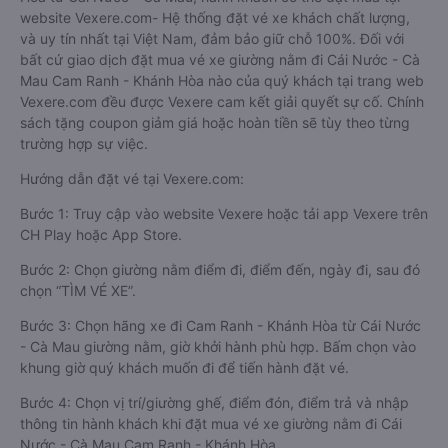
website Vexere.com- Hệ thống đặt vé xe khách chất lượng,
và uy tín nhất tại Việt Nam, đảm bảo giữ chỗ 100%. Đối với
bất cứ giao dịch đặt mua vé xe giường nằm đi Cái Nước - Cà
Mau Cam Ranh - Khánh Hòa nào của quý khách tại trang web
Vexere.com đều được Vexere cam kết giải quyết sự cố. Chính
sách tặng coupon giảm giá hoặc hoàn tiền sẽ tùy theo từng
trường hợp sự việc.
Hướng dẫn đặt vé tại Vexere.com:
Bước 1: Truy cập vào website Vexere hoặc tải app Vexere trên
CH Play hoặc App Store.
Bước 2: Chọn giường nằm điểm đi, điểm đến, ngày đi, sau đó
chọn “TÌM VÉ XE”.
Bước 3: Chọn hãng xe đi Cam Ranh - Khánh Hòa từ Cái Nước
- Cà Mau giường nằm, giờ khởi hành phù hợp. Bấm chọn vào
khung giờ quý khách muốn đi để tiến hành đặt vé.
Bước 4: Chọn vị trí/giường ghế, điểm đón, điểm trả và nhập
thông tin hành khách khi đặt mua vé xe giường nằm đi Cái
Nước - Cà Mau Cam Ranh - Khánh Hòa