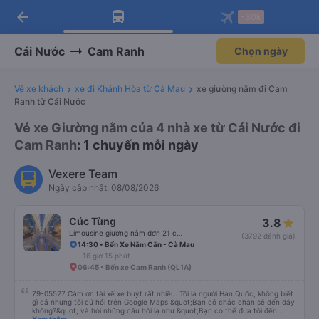
arrow_back
Tải app Vexere ngay!
Tải app Vexere
-30k
Mở app
Mở app
Nhận ưu đãi thành viên độc
-30k/ghế khi đặt vé máy bay qua
quyền
app
Cái Nước
Cam Ranh
Chọn ngày
Vé xe khách
xe đi Khánh Hòa từ Cà Mau
xe giường nằm đi Cam
Ranh từ Cái Nước
Vé xe Giường nằm của 4 nhà xe từ Cái Nước đi
Cam Ranh
: 1 chuyến mỗi ngày
Vexere Team
Ngày cập nhật: 08/08/2026
Cúc Tùng
3.8
Limousine giường nằm đơn 21 chỗ (WC)
(3792 đánh giá)
14:30 • Bến Xe Năm Căn - Cà Mau
16 giờ 15 phút
06:45 • Bến xe Cam Ranh (QL1A)
79-05527 Cảm ơn tài xế xe buýt rất nhiều. Tôi là người Hàn Quốc, không biết
gì cả nhưng tôi cứ hỏi trên Google Maps &quot;Bạn có chắc chắn sẽ đến đây
không?&quot; và hỏi những câu hỏi lạ như &quot;Bạn có thể đưa tôi đến