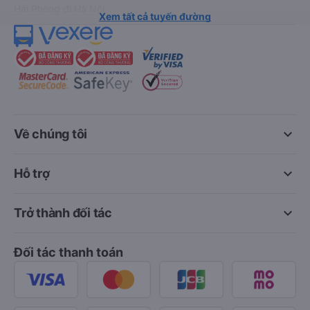
Hải Phòng đi Hà Nội
Xem tất cả tuyến đường
keyboard_arrow_down
Về chúng tôi
keyboard_arrow_down
Hỗ trợ
keyboard_arrow_down
Trở thành đối tác
Đối tác thanh toán