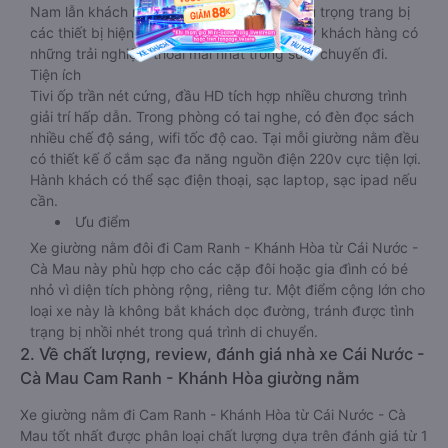
Nam lẫn khách nước ngoài. Nhà xe vẫn chú trọng trang bị
các thiết bị hiện đại nhằm đảm bảo cho quý khách hàng có
những trải nghiệm thoải mái nhất trong suốt chuyến đi.
Tiện ích
Tivi ốp trần nét cứng, đầu HD tích hợp nhiều chương trình
giải trí hấp dẫn. Trong phòng có tai nghe, có đèn đọc sách
nhiều chế độ sáng, wifi tốc độ cao. Tại mỗi giường nằm đều
có thiết kế ổ cắm sạc đa năng nguồn điện 220v cực tiện lợi.
Hành khách có thể sạc điện thoại, sạc laptop, sạc ipad nếu
cần.
Ưu điểm
Xe giường nằm đôi đi Cam Ranh - Khánh Hòa từ Cái Nước -
Cà Mau này phù hợp cho các cặp đôi hoặc gia đình có bé
nhỏ vì diện tích phòng rộng, riêng tư. Một điểm cộng lớn cho
loại xe này là không bắt khách dọc đường, tránh được tình
trạng bị nhồi nhét trong quá trình di chuyển.
2. Về chất lượng, review, đánh giá nhà xe Cái Nước -
Cà Mau Cam Ranh - Khánh Hòa giường nằm
Xe giường nằm đi Cam Ranh - Khánh Hòa từ Cái Nước - Cà
Mau tốt nhất được phân loại chất lượng dựa trên đánh giá từ 1