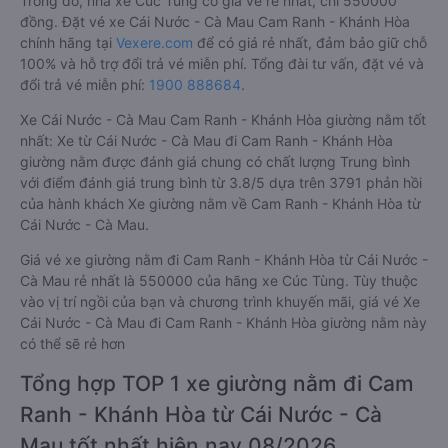
Trong đó, nhà xe Cúc Tùng có giá vé rẻ nhất, chỉ 550000
đồng. Đặt vé xe Cái Nước - Cà Mau Cam Ranh - Khánh Hòa
chính hãng tại
Vexere.com
để có giá rẻ nhất, đảm bảo giữ chỗ
100% và hỗ trợ đổi trả vé miễn phí. Tổng đài tư vấn, đặt vé và
đổi trả vé miễn phí:
1900 888684
.
Xe Cái Nước - Cà Mau Cam Ranh - Khánh Hòa giường nằm tốt
nhất: Xe từ Cái Nước - Cà Mau đi Cam Ranh - Khánh Hòa
giường nằm được đánh giá chung có chất lượng Trung bình
với điểm đánh giá trung bình từ 3.8/5 dựa trên 3791 phản hồi
của hành khách Xe giường nằm về Cam Ranh - Khánh Hòa từ
Cái Nước - Cà Mau.
Giá vé xe giường nằm đi Cam Ranh - Khánh Hòa từ Cái Nước -
Cà Mau rẻ nhất là 550000 của hãng xe Cúc Tùng. Tùy thuộc
vào vị trí ngồi của bạn và chương trình khuyến mãi, giá vé Xe
Cái Nước - Cà Mau đi Cam Ranh - Khánh Hòa giường nằm này
có thể sẽ rẻ hơn
Tổng hợp TOP 1 xe giường nằm đi Cam
Ranh - Khánh Hòa từ Cái Nước - Cà
Mau tốt nhất hiện nay 08/2026