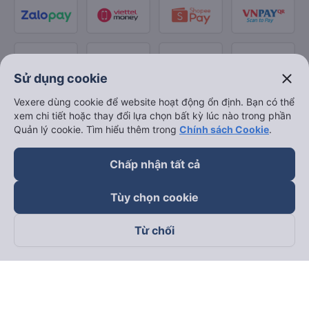
close
Sử dụng cookie
Vexere dùng cookie để website hoạt động ổn định. Bạn có thể
xem chi tiết hoặc thay đổi lựa chọn bất kỳ lúc nào trong phần
Quản lý cookie. Tìm hiểu thêm trong
Chính sách Cookie
.
Chấp nhận tất cả
Tùy chọn cookie
Từ chối
Theo dõi chúng tôi trên
Facebook
Tiktok
Youtube