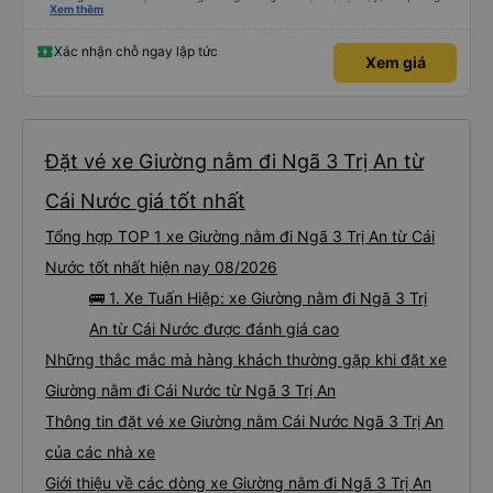
nghiêm cẩn, hiếm thấy giữa thời buổi kim tiền vội vã. Xã hội loạn đạo. Xin gửi
Xem thêm
lời tán dương chân thành, kính chúc nhà xe ngày một hưng thịnh, vạn lộ bình
an.”
Xác nhận chỗ ngay lập tức
Xem giá
Đặt vé xe Giường nằm đi Ngã 3 Trị An từ
Cái Nước giá tốt nhất
Tổng hợp TOP 1 xe Giường nằm đi Ngã 3 Trị An từ Cái
Nước tốt nhất hiện nay 08/2026
🚌 1. Xe Tuấn Hiệp: xe Giường nằm đi Ngã 3 Trị
An từ Cái Nước được đánh giá cao
Những thắc mắc mà hàng khách thường gặp khi đặt xe
Giường nằm đi Cái Nước từ Ngã 3 Trị An
Thông tin đặt vé xe Giường nằm Cái Nước Ngã 3 Trị An
của các nhà xe
Giới thiệu về các dòng xe Giường nằm đi Ngã 3 Trị An