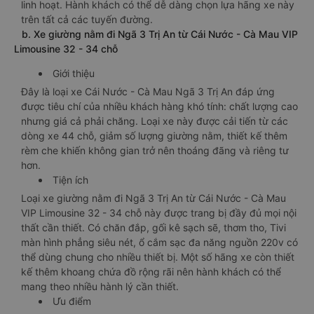
linh hoạt. Hành khách có thể dễ dàng chọn lựa hãng xe này
trên tất cả các tuyến đường.
b. Xe giường nằm đi Ngã 3 Trị An từ Cái Nước - Cà Mau VIP
Limousine 32 - 34 chỗ
Giới thiệu
Đây là loại xe Cái Nước - Cà Mau Ngã 3 Trị An đáp ứng
được tiêu chí của nhiều khách hàng khó tính: chất lượng cao
nhưng giá cả phải chăng. Loại xe này được cải tiến từ các
dòng xe 44 chỗ, giảm số lượng giường nằm, thiết kế thêm
rèm che khiến không gian trở nên thoáng đãng và riêng tư
hơn.
Tiện ích
Loại xe giường nằm đi Ngã 3 Trị An từ Cái Nước - Cà Mau
VIP Limousine 32 - 34 chỗ này được trang bị đầy đủ mọi nội
thất cần thiết. Có chăn đắp, gối kê sạch sẽ, thơm tho, Tivi
màn hình phẳng siêu nét, ổ cắm sạc đa năng nguồn 220v có
thể dùng chung cho nhiều thiết bị. Một số hãng xe còn thiết
kế thêm khoang chứa đồ rộng rãi nên hành khách có thể
mang theo nhiều hành lý cần thiết.
Ưu điểm