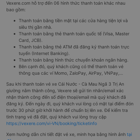
Vexere.com hỗ trợ đến 06 hình thức thanh toán khác nhau
bao gồm:
Thanh toán bằng tiền mặt tại các cửa hàng tiện lợi và
siêu thị gần nhà.
Thanh toán bằng thẻ thanh toán quốc tế (Visa, Master
Card, JCB).
Thanh toán bằng thẻ ATM đã đăng ký thanh toán trực
tuyến (Internet Banking).
Thanh toán bằng hình thức chuyển khoản ngân hàng.
Bên cạnh đó, quý khách cũng có thể thanh toán vé
thông qua các ví Momo, ZaloPay, AirPay, VNPay,…
Sau khi thanh toán vé xe Cái Nước - Cà Mau Ngã 3 Trị An
giường nằm thành công, Vexere sẽ gửi tin nhắn/email xác
nhận thành công đến số điện thoại/email mà quý khách đã
đăng ký. Đến ngày đi, quý khách vui lòng có mặt tại điểm đón
trước 30 phút giờ khởi hành để chuẩn bị lên xe. Để kiểm tra
tình trạng vé đã đặt, quý khách vui lòng truy cập
https://vexere.com/vi-VN/booking/ticketinfo
Xem hướng dẫn chi tiết đặt vé xe, minh họa bằng hình ảnh
tại