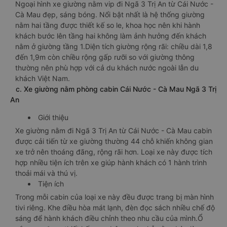
Ngoại hình xe giường nằm vip đi Ngã 3 Trị An từ Cái Nước -
Cà Mau đẹp, sáng bóng. Nổi bật nhất là hệ thống giường
nằm hai tầng được thiết kế so le, khoa học nên khi hành
khách bước lên tầng hai không làm ảnh hưởng đến khách
nằm ở giường tầng 1.Diện tích giường rộng rãi: chiều dài 1,8
đến 1,9m còn chiều rộng gấp rưỡi so với giường thông
thường nên phù hợp với cả du khách nước ngoài lẫn du
khách Việt Nam.
c. Xe giường nằm phòng cabin Cái Nước - Cà Mau Ngã 3 Trị
An
Giới thiệu
Xe giường nằm đi Ngã 3 Trị An từ Cái Nước - Cà Mau cabin
được cải tiến từ xe giường thường 44 chỗ khiến không gian
xe trở nên thoáng đãng, rộng rãi hơn. Loại xe này được tích
hợp nhiều tiện ích trên xe giúp hành khách có 1 hành trình
thoải mái và thú vị.
Tiện ích
Trong mỗi cabin của loại xe này đều được trang bị màn hình
tivi riêng. Khe điều hòa mát lạnh, đèn đọc sách nhiều chế độ
sáng để hành khách điều chỉnh theo nhu cầu của mình.Ổ