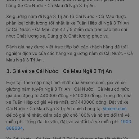
hãng Xe Cái Nước - Cà Mau đi Ngã 3 Trị An.
Xe giường nằm đi Ngã 3 Trị An từ Cái Nước - Cà Mau được
phân loại chất lượng tốt nhất là xe Tuấn Hiệp đi Ngã 3 Trị An
từ Cái Nước - Cà Mau đạt 4.1 / 5 điểm dựa trên các tiêu chí
như: Chất lượng xe, Đúng giờ, Chất lượng phục vụ.
Đánh giá này được viết trực tiếp bởi các khách hàng đã trải
nghiệm dịch vụ của các hãng xe giường nằm đi Cái Nước - Cà
Mau Ngã 3 Trị An .
3. Giá vé xe Cái Nước - Cà Mau Ngã 3 Trị An
Hiện tại, theo cập nhật mới nhất của Vexere.com, giá vé xe
giường nằm tuyến Ngã 3 Trị An - Cái Nước - Cà Mau có mức
giá dao động từ 440000 đồng - 510000 đồng. Trong đó, nhà
xe Tuấn Hiệp có giá vé rẻ nhất, chỉ 440000 đồng. Đặt vé xe
Cái Nước - Cà Mau Ngã 3 Trị An chính hãng tại
Vexere.com
để có giá rẻ nhất, đảm bảo giữ chỗ 100% và hỗ trợ đổi trả vé
miễn phí. Tổng đài tư vấn, đặt vé và đổi trả vé miễn phí:
1900
888684
.
Xe Cái Nước - Cà Mau Ngã 3 Trị An giường nằm tốt nhất: Xe