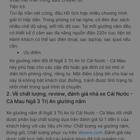
Tiện ích
Tivi ốp trần nét cứng, đầu HD tích hợp nhiều chương trình
giải trí hấp dẫn. Trong phòng có tai nghe, có đèn đọc sách
nhiều chế độ sáng, wifi tốc độ cao. Tại mỗi giường nằm đều
có thiết kế ổ cắm sạc đa năng nguồn điện 220v cực tiện lợi.
Hành khách có thể sạc điện thoại, sạc laptop, sạc ipad nếu
cần.
Ưu điểm
Xe giường nằm đôi đi Ngã 3 Trị An từ Cái Nước - Cà Mau
này phù hợp cho các cặp đôi hoặc gia đình có bé nhỏ vì
diện tích phòng rộng, riêng tư. Một điểm cộng lớn cho loại xe
này là không bắt khách dọc đường, tránh được tình trạng bị
nhồi nhét trong quá trình di chuyển.
2. Về chất lượng, review, đánh giá nhà xe Cái Nước -
Cà Mau Ngã 3 Trị An giường nằm
Xe giường nằm đi Ngã 3 Trị An từ Cái Nước - Cà Mau tốt nhất
được phân loại chất lượng dựa trên đánh giá từ 1 đến 5 của
khách hàng với các tiêu chí như: Chất lượng xe giường nằm,
Đúng giờ, Chất lượng phục vụ trên
Vexere.com
. Đánh giá này
được viết trực tiếp bởi các khách hàng đã trải nghiệm các