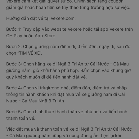
Vexere cam kết giải quyết sự cố. Chính sách tặng coupon
giảm giá hoặc hoàn tiền sẽ tùy theo từng trường hợp sự việc.
Hướng dẫn đặt vé tại Vexere.com:
Bước 1: Truy cập vào website Vexere hoặc tải app Vexere trên
CH Play hoặc App Store.
Bước 2: Chọn giường nằm điểm đi, điểm đến, ngày đi, sau đó
chọn “TÌM VÉ XE”.
Bước 3: Chọn hãng xe đi Ngã 3 Trị An từ Cái Nước - Cà Mau
giường nằm, giờ khởi hành phù hợp. Bấm chọn vào khung giờ
quý khách muốn đi để tiến hành đặt vé.
Bước 4: Chọn vị trí/giường ghế, điểm đón, điểm trả và nhập
thông tin hành khách khi đặt mua vé xe giường nằm đi Cái
Nước - Cà Mau Ngã 3 Trị An
Bước 5: Chọn hình thức thanh toán vé phù hợp và tiến hành
thanh toán vé.
Việc đặt mua và thanh toán vé xe đi Ngã 3 Trị An từ Cái Nước
- Cà Mau giường nằm cũng vô cùng đơn giản, tiện lợi khi