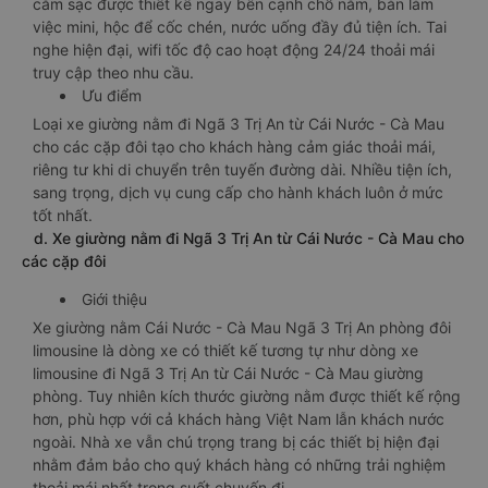
cắm sạc được thiết kế ngay bên cạnh chỗ nằm, bàn làm
việc mini, hộc để cốc chén, nước uống đầy đủ tiện ích. Tai
nghe hiện đại, wifi tốc độ cao hoạt động 24/24 thoải mái
truy cập theo nhu cầu.
Ưu điểm
Loại xe giường nằm đi Ngã 3 Trị An từ Cái Nước - Cà Mau
cho các cặp đôi tạo cho khách hàng cảm giác thoải mái,
riêng tư khi di chuyển trên tuyến đường dài. Nhiều tiện ích,
sang trọng, dịch vụ cung cấp cho hành khách luôn ở mức
tốt nhất.
d. Xe giường nằm đi Ngã 3 Trị An từ Cái Nước - Cà Mau cho
các cặp đôi
Giới thiệu
Xe giường nằm Cái Nước - Cà Mau Ngã 3 Trị An phòng đôi
limousine là dòng xe có thiết kế tương tự như dòng xe
limousine đi Ngã 3 Trị An từ Cái Nước - Cà Mau giường
phòng. Tuy nhiên kích thước giường nằm được thiết kế rộng
hơn, phù hợp với cả khách hàng Việt Nam lẫn khách nước
ngoài. Nhà xe vẫn chú trọng trang bị các thiết bị hiện đại
nhằm đảm bảo cho quý khách hàng có những trải nghiệm
thoải mái nhất trong suốt chuyến đi.