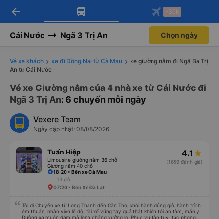
arrow_back
Tải app Vexere ngay!
Tải app Vexere
-30k
Mở app
Mở app
Nhận ưu đãi thành viên độc
-30k/ghế khi đặt vé máy bay qua
quyền
app
Cái Nước
Ngã 3 Trị An
Chọn ngày
Vé xe khách
xe đi Đồng Nai từ Cà Mau
xe giường nằm đi Ngã Ba Trị
An từ Cái Nước
Vé xe Giường nằm của 4 nhà xe từ Cái Nước đi
Ngã 3 Trị An
: 6 chuyến mỗi ngày
Vexere Team
Ngày cập nhật: 08/08/2026
Tuấn Hiệp
4.1
Limousine giường nằm 36 chỗ
(1659 đánh giá)
Giường nằm 40 chỗ
18:20 • Bến xe Cà Mau
13 giờ
07:20 • Bến Xe Đà Lạt
Tôi đi Chuyến xe từ Long Thành đến Cần Thơ, khởi hành đúng giờ, hành trình
êm thuận, nhân viên lễ độ, tài xế vững tay quả thật khiến tôi an tâm, mãn ý.
Đường xa muôn dặm mà lòng chẳng vướng lo. Phục vụ tận tụy, tác phong