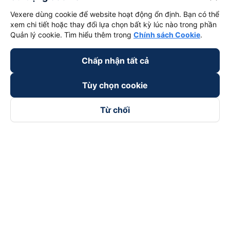
Vexere dùng cookie để website hoạt động ổn định. Bạn có thể
xem chi tiết hoặc thay đổi lựa chọn bất kỳ lúc nào trong phần
Quản lý cookie. Tìm hiểu thêm trong
Chính sách Cookie
.
Chấp nhận tất cả
Tùy chọn cookie
Từ chối
Theo dõi chúng tôi trên
Facebook
Tiktok
Youtube
Công ty TNHH Thương Mại Dịch Vụ Vexere
Địa chỉ đăng ký kinh doanh: 8C Chữ Đồng Tử, Phường Tân
Sơn Nhất, TP. Hồ Chí Minh, Việt Nam
Địa chỉ
:
Lầu 2, toà nhà H3 Circo Hoàng Diệu, 384 Hoàng Diệu,
Phường Khánh Hội, TP Hồ Chí Minh, Việt Nam