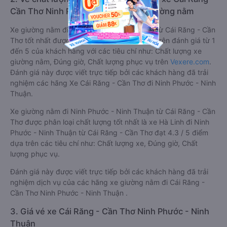
Cần Thơ Ninh Phước - Ninh Thuận giường nằm
Xe giường nằm đi Ninh Phước - Ninh Thuận từ Cái Răng - Cần
Thơ tốt nhất được phân loại chất lượng dựa trên đánh giá từ 1
đến 5 của khách hàng với các tiêu chí như: Chất lượng xe
giường nằm, Đúng giờ, Chất lượng phục vụ trên
Vexere.com
.
Đánh giá này được viết trực tiếp bởi các khách hàng đã trải
nghiệm các hãng Xe Cái Răng - Cần Thơ đi Ninh Phước - Ninh
Thuận.
Xe giường nằm đi Ninh Phước - Ninh Thuận từ Cái Răng - Cần
Thơ được phân loại chất lượng tốt nhất là xe Hà Linh đi Ninh
Phước - Ninh Thuận từ Cái Răng - Cần Thơ đạt 4.3 / 5 điểm
dựa trên các tiêu chí như: Chất lượng xe, Đúng giờ, Chất
lượng phục vụ.
Đánh giá này được viết trực tiếp bởi các khách hàng đã trải
nghiệm dịch vụ của các hãng xe giường nằm đi Cái Răng -
Cần Thơ Ninh Phước - Ninh Thuận .
3. Giá vé xe Cái Răng - Cần Thơ Ninh Phước - Ninh
Thuận