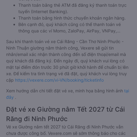
Thanh toán bằng thẻ ATM đã đăng ký thanh toán trực
tuyến (Internet Banking).
Thanh toán bằng hình thức chuyển khoản ngân hàng.
Bên cạnh đó, quý khách cũng có thể thanh toán vé
thông qua các ví Momo, ZaloPay, AirPay, VNPay,…
Sau khi thanh toán vé xe Cái Răng - Cần Thơ Ninh Phước -
Ninh Thuận giường nằm thành công, Vexere sẽ gửi tin
nhắn/email xác nhận thành công đến số điện thoại/email mà
quý khách đã đăng ký. Đến ngày đi, quý khách vui lòng có
mặt tại điểm đón trước 30 phút giờ khởi hành để chuẩn bị lên
xe. Để kiểm tra tình trạng vé đã đặt, quý khách vui lòng truy
cập
https://vexere.com/vi-VN/booking/ticketinfo
Xem hướng dẫn chi tiết đặt vé xe, minh họa bằng hình ảnh
tại
đây
.
Đặt vé xe Giường nằm Tết 2027 từ Cái
Răng đi Ninh Phước
Vé xe Giường nằm tết 2027 từ Cái Răng đi Ninh Phước vẫn
chưa được công bố. Vexere.com sẽ sớm thông báo cho các