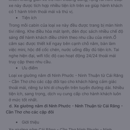
xe này được tích hợp nhiều tiện ích trên xe giúp hành khách
có 1 hành trình thoải mái và thú vị.
Tiện ích
Trong mỗi cabin của loại xe này đều được trang bị màn hình
tivi riêng. Khe điều hòa mát lạnh, đèn đọc sách nhiều chế độ
sáng để hành khách điều chỉnh theo nhu cầu của mình.Ổ
cắm sạc được thiết kế ngay bên cạnh chỗ nằm, bàn làm
việc mini, hộc để cốc chén, nước uống đầy đủ tiện ích. Tai
nghe hiện đại, wifi tốc độ cao hoạt động 24/24 thoải mái
truy cập theo nhu cầu.
Ưu điểm
Loại xe giường nằm đi Ninh Phước - Ninh Thuận từ Cái Răng
- Cần Thơ cho các cặp đôi tạo cho khách hàng cảm giác
thoải mái, riêng tư khi di chuyển trên tuyến đường dài. Nhiều
tiện ích, sang trọng, dịch vụ cung cấp cho hành khách luôn
ở mức tốt nhất.
d. Xe giường nằm đi Ninh Phước - Ninh Thuận từ Cái Răng -
Cần Thơ cho các cặp đôi
Giới thiệu
Xe giường nằm Cái Răng - Cần Thơ Ninh Phước - Ninh