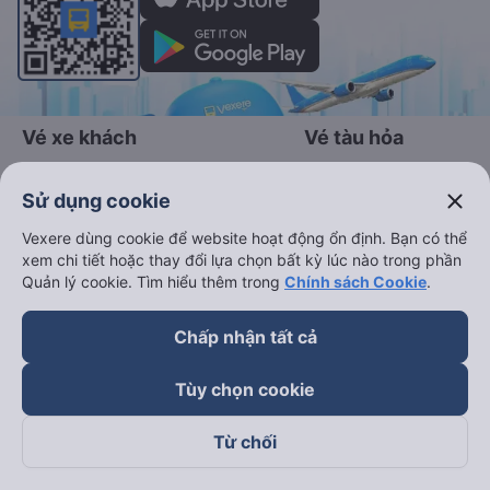
Vé xe khách
Vé tàu hỏa
Xe đi Buôn Mê Thuột từ Sài Gòn
Vé tàu Sài Gòn Nha Trang
close
Sử dụng cookie
Xe đi Vũng Tàu từ Sài Gòn
Vé tàu Sài Gòn Phan Thiết
Vexere dùng cookie để website hoạt động ổn định. Bạn có thể
Xe đi Nha Trang từ Sài Gòn
Vé tàu Sài Gòn Đà Nẵng
xem chi tiết hoặc thay đổi lựa chọn bất kỳ lúc nào trong phần
Quản lý cookie. Tìm hiểu thêm trong
Chính sách Cookie
.
Xe đi Đà Lạt từ Sài Gòn
Vé tàu Sài Gòn Hà Nội
Xe đi Sapa từ Hà Nội
Vé tàu Nha Trang Đà Nẵn
Chấp nhận tất cả
Xe đi Hải Phòng từ Hà Nội
Vé tàu Đà Nẵng Huế
Tùy chọn cookie
Xe đi Vinh từ Hà Nội
Vé tàu Hà Nội Vinh
Từ chối
Thuê xe