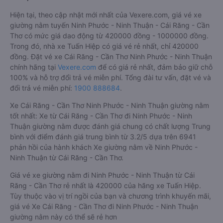
Hiện tại, theo cập nhật mới nhất của Vexere.com, giá vé xe
giường nằm tuyến Ninh Phước - Ninh Thuận - Cái Răng - Cần
Thơ có mức giá dao động từ 420000 đồng - 1000000 đồng.
Trong đó, nhà xe Tuấn Hiệp có giá vé rẻ nhất, chỉ 420000
đồng. Đặt vé xe Cái Răng - Cần Thơ Ninh Phước - Ninh Thuận
chính hãng tại
Vexere.com
để có giá rẻ nhất, đảm bảo giữ chỗ
100% và hỗ trợ đổi trả vé miễn phí. Tổng đài tư vấn, đặt vé và
đổi trả vé miễn phí:
1900 888684
.
Xe Cái Răng - Cần Thơ Ninh Phước - Ninh Thuận giường nằm
tốt nhất: Xe từ Cái Răng - Cần Thơ đi Ninh Phước - Ninh
Thuận giường nằm được đánh giá chung có chất lượng Trung
bình với điểm đánh giá trung bình từ 3.2/5 dựa trên 6941
phản hồi của hành khách Xe giường nằm về Ninh Phước -
Ninh Thuận từ Cái Răng - Cần Thơ.
Giá vé xe giường nằm đi Ninh Phước - Ninh Thuận từ Cái
Răng - Cần Thơ rẻ nhất là 420000 của hãng xe Tuấn Hiệp.
Tùy thuộc vào vị trí ngồi của bạn và chương trình khuyến mãi,
giá vé Xe Cái Răng - Cần Thơ đi Ninh Phước - Ninh Thuận
giường nằm này có thể sẽ rẻ hơn