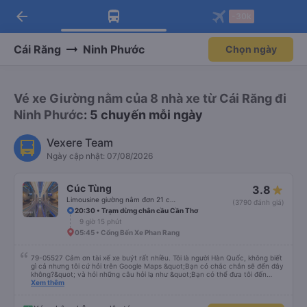
arrow_back
Tải app Vexere ngay!
Tải app Vexere
-30k
Mở app
Mở app
Nhận ưu đãi thành viên độc
-30k/ghế khi đặt vé máy bay qua
quyền
app
Cái Răng
Ninh Phước
Chọn ngày
Vé xe Giường nằm của 8 nhà xe từ Cái Răng đi
Ninh Phước
: 5 chuyến mỗi ngày
Vexere Team
Ngày cập nhật: 07/08/2026
Cúc Tùng
3.8
Limousine giường nằm đơn 21 chỗ (WC)
(3790 đánh giá)
20:30 • Trạm dừng chân cầu Cần Thơ
9 giờ 15 phút
05:45 • Cổng Bến Xe Phan Rang
79-05527 Cảm ơn tài xế xe buýt rất nhiều. Tôi là người Hàn Quốc, không biết
gì cả nhưng tôi cứ hỏi trên Google Maps &quot;Bạn có chắc chắn sẽ đến đây
không?&quot; và hỏi những câu hỏi lạ như &quot;Bạn có thể đưa tôi đến
khách sạn của chúng tôi không?&quot; Nhưng tài xế đã quan tâm. của mọi
Xem thêm
thứ. Vốn dĩ tôi đến lúc 2h30 sáng và được thông báo lúc đó nhưng tài xế bảo
tôi ngủ thêm, đợi ở trạm xăng và thậm chí còn đón tôi tại khách sạn bằng xe