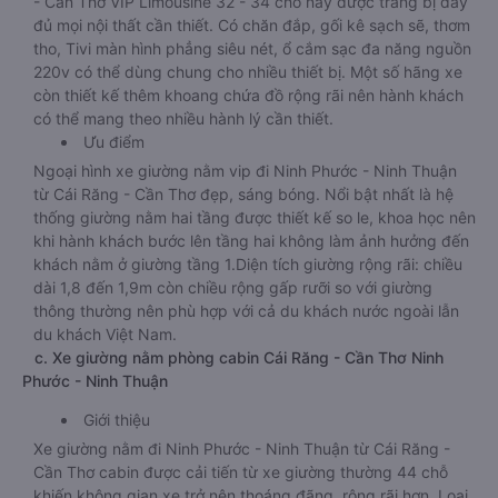
- Cần Thơ VIP Limousine 32 - 34 chỗ này được trang bị đầy
đủ mọi nội thất cần thiết. Có chăn đắp, gối kê sạch sẽ, thơm
tho, Tivi màn hình phẳng siêu nét, ổ cắm sạc đa năng nguồn
220v có thể dùng chung cho nhiều thiết bị. Một số hãng xe
còn thiết kế thêm khoang chứa đồ rộng rãi nên hành khách
có thể mang theo nhiều hành lý cần thiết.
Ưu điểm
Ngoại hình xe giường nằm vip đi Ninh Phước - Ninh Thuận
từ Cái Răng - Cần Thơ đẹp, sáng bóng. Nổi bật nhất là hệ
thống giường nằm hai tầng được thiết kế so le, khoa học nên
khi hành khách bước lên tầng hai không làm ảnh hưởng đến
khách nằm ở giường tầng 1.Diện tích giường rộng rãi: chiều
dài 1,8 đến 1,9m còn chiều rộng gấp rưỡi so với giường
thông thường nên phù hợp với cả du khách nước ngoài lẫn
du khách Việt Nam.
c. Xe giường nằm phòng cabin Cái Răng - Cần Thơ Ninh
Phước - Ninh Thuận
Giới thiệu
Xe giường nằm đi Ninh Phước - Ninh Thuận từ Cái Răng -
Cần Thơ cabin được cải tiến từ xe giường thường 44 chỗ
khiến không gian xe trở nên thoáng đãng, rộng rãi hơn. Loại