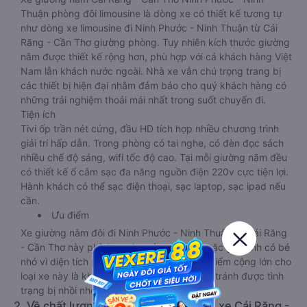
Thuận phòng đôi limousine là dòng xe có thiết kế tương tự
như dòng xe limousine đi Ninh Phước - Ninh Thuận từ Cái
Răng - Cần Thơ giường phòng. Tuy nhiên kích thước giường
nằm được thiết kế rộng hơn, phù hợp với cả khách hàng Việt
Nam lẫn khách nước ngoài. Nhà xe vẫn chú trọng trang bị
các thiết bị hiện đại nhằm đảm bảo cho quý khách hàng có
những trải nghiệm thoải mái nhất trong suốt chuyến đi.
Tiện ích
Tivi ốp trần nét cứng, đầu HD tích hợp nhiều chương trình
giải trí hấp dẫn. Trong phòng có tai nghe, có đèn đọc sách
nhiều chế độ sáng, wifi tốc độ cao. Tại mỗi giường nằm đều
có thiết kế ổ cắm sạc đa năng nguồn điện 220v cực tiện lợi.
Hành khách có thể sạc điện thoại, sạc laptop, sạc ipad nếu
cần.
Ưu điểm
Xe giường nằm đôi đi Ninh Phước - Ninh Thuận từ Cái Răng
- Cần Thơ này phù hợp cho các cặp đôi hoặc gia đình có bé
nhỏ vì diện tích phòng rộng, riêng tư. Một điểm cộng lớn cho
loại xe này là không bắt khách dọc đường, tránh được tình
trạng bị nhồi nhét trong quá trình di chuyển.
2. Về chất lượng, review, đánh giá nhà xe Cái Răng -