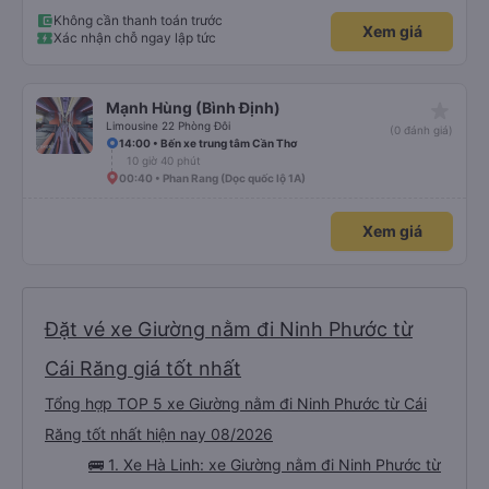
Không cần thanh toán trước
Xem giá
Xác nhận chỗ ngay lập tức
star_rate
Mạnh Hùng (Bình Định)
Limousine 22 Phòng Đôi
(0 đánh giá)
14:00 • Bến xe trung tâm Cần Thơ
10 giờ 40 phút
00:40 • Phan Rang (Dọc quốc lộ 1A)
Xem giá
Đặt vé xe Giường nằm đi Ninh Phước từ
Cái Răng giá tốt nhất
Tổng hợp TOP 5 xe Giường nằm đi Ninh Phước từ Cái
Răng tốt nhất hiện nay 08/2026
🚌 1. Xe Hà Linh: xe Giường nằm đi Ninh Phước từ