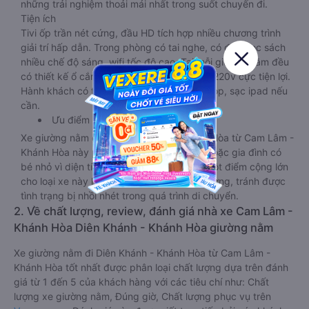
những trải nghiệm thoải mái nhất trong suốt chuyến đi.
Tiện ích
Tivi ốp trần nét cứng, đầu HD tích hợp nhiều chương trình
giải trí hấp dẫn. Trong phòng có tai nghe, có đèn đọc sách
nhiều chế độ sáng, wifi tốc độ cao. Tại mỗi giường nằm đều
có thiết kế ổ cắm sạc đa năng nguồn điện 220v cực tiện lợi.
Hành khách có thể sạc điện thoại, sạc laptop, sạc ipad nếu
cần.
Ưu điểm
Xe giường nằm đôi đi Diên Khánh - Khánh Hòa từ Cam Lâm -
Khánh Hòa này phù hợp cho các cặp đôi hoặc gia đình có
bé nhỏ vì diện tích phòng rộng, riêng tư. Một điểm cộng lớn
cho loại xe này là không bắt khách dọc đường, tránh được
tình trạng bị nhồi nhét trong quá trình di chuyển.
2. Về chất lượng, review, đánh giá nhà xe Cam Lâm -
Khánh Hòa Diên Khánh - Khánh Hòa giường nằm
Xe giường nằm đi Diên Khánh - Khánh Hòa từ Cam Lâm -
Khánh Hòa tốt nhất được phân loại chất lượng dựa trên đánh
giá từ 1 đến 5 của khách hàng với các tiêu chí như: Chất
lượng xe giường nằm, Đúng giờ, Chất lượng phục vụ trên