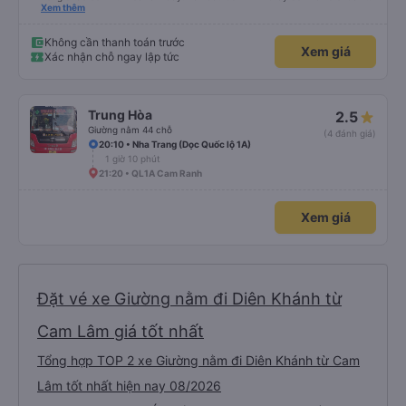
cả bàn chải đánh răng. Có 2 ông bà cụ lên xe còn được nv dẫn tới tận nơi để
Xem thêm
hỗ trợ, nói chung là chu đáo ah.
Không cần thanh toán trước
Xem giá
Xác nhận chỗ ngay lập tức
Trung Hòa
2.5
Giường nằm 44 chỗ
(4 đánh giá)
20:10 • Nha Trang (Dọc Quốc lộ 1A)
1 giờ 10 phút
21:20 • QL1A Cam Ranh
Xem giá
Đặt vé xe Giường nằm đi Diên Khánh từ
Cam Lâm giá tốt nhất
Tổng hợp TOP 2 xe Giường nằm đi Diên Khánh từ Cam
Lâm tốt nhất hiện nay 08/2026