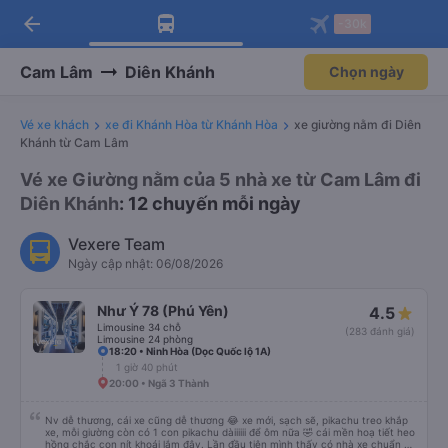
arrow_back
Tải app Vexere ngay!
Tải app Vexere
-30k
Mở app
Mở app
Nhận ưu đãi thành viên độc
-30k/ghế khi đặt vé máy bay qua
quyền
app
Cam Lâm
Diên Khánh
Chọn ngày
Vé xe khách
xe đi Khánh Hòa từ Khánh Hòa
xe giường nằm đi Diên
Khánh từ Cam Lâm
Vé xe Giường nằm của 5 nhà xe từ Cam Lâm đi
Diên Khánh
: 12 chuyến mỗi ngày
Vexere Team
Ngày cập nhật: 06/08/2026
Như Ý 78 (Phú Yên)
4.5
Limousine 34 chỗ
(283 đánh giá)
Limousine 24 phòng
18:20 • Ninh Hòa (Dọc Quốc lộ 1A)
1 giờ 40 phút
20:00 • Ngã 3 Thành
Nv dễ thương, cái xe cũng dễ thương 😂 xe mới, sạch sẽ, pikachu treo khắp
xe, mỗi giường còn có 1 con pikachu dàiiiiii để ôm nữa 🤣 cái mền hoạ tiết heo
hồng chắc con nít khoái lắm đây. Lần đầu tiên mình thấy có nhà xe chuẩn bị