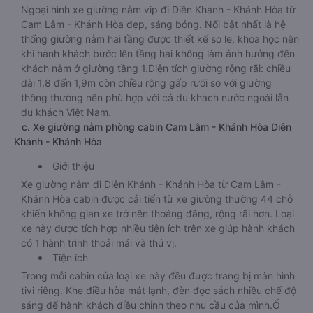
Ngoại hình xe giường nằm vip đi Diên Khánh - Khánh Hòa từ
Cam Lâm - Khánh Hòa đẹp, sáng bóng. Nổi bật nhất là hệ
thống giường nằm hai tầng được thiết kế so le, khoa học nên
khi hành khách bước lên tầng hai không làm ảnh hưởng đến
khách nằm ở giường tầng 1.Diện tích giường rộng rãi: chiều
dài 1,8 đến 1,9m còn chiều rộng gấp rưỡi so với giường
thông thường nên phù hợp với cả du khách nước ngoài lẫn
du khách Việt Nam.
c. Xe giường nằm phòng cabin Cam Lâm - Khánh Hòa Diên
Khánh - Khánh Hòa
Giới thiệu
Xe giường nằm đi Diên Khánh - Khánh Hòa từ Cam Lâm -
Khánh Hòa cabin được cải tiến từ xe giường thường 44 chỗ
khiến không gian xe trở nên thoáng đãng, rộng rãi hơn. Loại
xe này được tích hợp nhiều tiện ích trên xe giúp hành khách
có 1 hành trình thoải mái và thú vị.
Tiện ích
Trong mỗi cabin của loại xe này đều được trang bị màn hình
tivi riêng. Khe điều hòa mát lạnh, đèn đọc sách nhiều chế độ
sáng để hành khách điều chỉnh theo nhu cầu của mình.Ổ