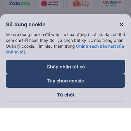
close
Sử dụng cookie
Vexere dùng cookie để website hoạt động ổn định. Bạn có thể
xem chi tiết hoặc thay đổi lựa chọn bất kỳ lúc nào trong phần
Quản lý cookie. Tìm hiểu thêm trong
Chính sách bảo mật của
chúng tôi
.
Chấp nhận tất cả
Tùy chọn cookie
Từ chối
Theo dõi chúng tôi trên
Facebook
Tiktok
Youtube
Công ty TNHH Thương Mại Dịch Vụ Vexere