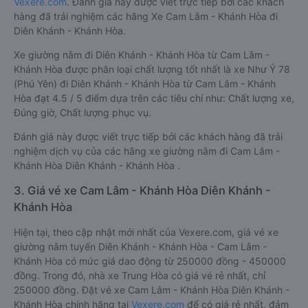
Vexere.com
. Đánh giá này được viết trực tiếp bởi các khách
hàng đã trải nghiệm các hãng Xe Cam Lâm - Khánh Hòa đi
Diên Khánh - Khánh Hòa.
Xe giường nằm đi Diên Khánh - Khánh Hòa từ Cam Lâm -
Khánh Hòa được phân loại chất lượng tốt nhất là xe Như Ý 78
(Phú Yên) đi Diên Khánh - Khánh Hòa từ Cam Lâm - Khánh
Hòa đạt 4.5 / 5 điểm dựa trên các tiêu chí như: Chất lượng xe,
Đúng giờ, Chất lượng phục vụ.
Đánh giá này được viết trực tiếp bởi các khách hàng đã trải
nghiệm dịch vụ của các hãng xe giường nằm đi Cam Lâm -
Khánh Hòa Diên Khánh - Khánh Hòa .
3. Giá vé xe Cam Lâm - Khánh Hòa Diên Khánh -
Khánh Hòa
Hiện tại, theo cập nhật mới nhất của Vexere.com, giá vé xe
giường nằm tuyến Diên Khánh - Khánh Hòa - Cam Lâm -
Khánh Hòa có mức giá dao động từ 250000 đồng - 450000
đồng. Trong đó, nhà xe Trung Hòa có giá vé rẻ nhất, chỉ
250000 đồng. Đặt vé xe Cam Lâm - Khánh Hòa Diên Khánh -
Khánh Hòa chính hãng tại
Vexere.com
để có giá rẻ nhất, đảm