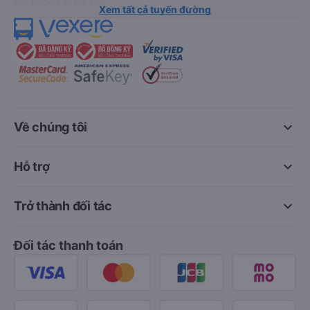
Hải Phòng đi Hà Nội
Xem tất cả tuyến đường
keyboard_arrow_down
Về chúng tôi
keyboard_arrow_down
Hỗ trợ
keyboard_arrow_down
Trở thành đối tác
Đối tác thanh toán