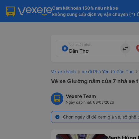
Cam kết hoàn 150% nếu nhà xe

không cung cấp dịch vụ vận chuyển (*)
in
Nơi xuất phát
import_export
Vé xe khách
xe đi Phú Yên từ Cần Thơ
Vé xe Giường nằm của 7 nhà xe t
Vexere Team
Ngày cập nhật: 08/08/2026
Chọn ngày đi để xem giá vé, số ghế t
info
Mạnh Hùng (