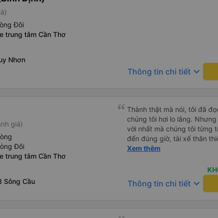
iá)
òng Đôi
xe trung tâm Cần Thơ
uy Nhơn
keyboard_arrow_down
Thông tin chi tiết
Thành thật mà nói, tôi đã đ
chúng tôi hơi lo lắng. Nhưng
nh giá)
vời nhất mà chúng tôi từng t
hòng
đến đúng giờ, tài xế thân th
hòng Đôi
vẫn hơi xóc, nhưng đó là đặ
Xem thêm
xe trung tâm Cần Thơ
ngồi thoải mái. Chúng tôi thự
KH
3 Sông Cầu
keyboard_arrow_down
Thông tin chi tiết