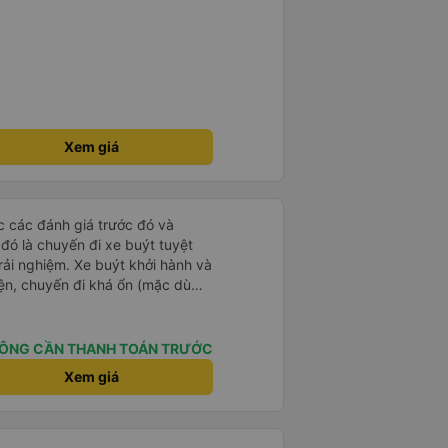
Xem giá
ọc các đánh giá trước đó và
 đó là chuyến đi xe buýt tuyệt
rải nghiệm. Xe buýt khởi hành và
iện, chuyến đi khá ổn (mặc dù
c trưng của Việt Nam ^^), và chỗ
c sự rất hài lòng.
ÔNG CẦN THANH TOÁN TRƯỚC
Xem giá