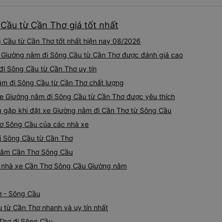
khoảng 4:00 sáng và 9:00 sá
hơn nhiều. Tại điểm dừng cu
Cầu từ Cần Thơ giá tốt nhất
cấp bàn chải đánh răng, đó l
chuyến đi trước của tôi vào
Cầu từ Cần Thơ tốt nhất hiện nay 08/2026
nghỉ đêm nào cho đến khoản
chịu. Có vẻ như lịch trình ph
e Giường nằm đi Sông Cầu từ Cần Thơ được đánh giá cao
hy vọng các điểm dừng sẽ đ
đi Sông Cầu từ Cần Thơ uy tín
tương lai. Nhìn chung, tôi hà
ằm đi Sông Cầu từ Cần Thơ chất lượng
dịch vụ xe buýt giường nằm
chuyến công tác, vì đây vẫn
xe Giường nằm đi Sông Cầu từ Cần Thơ được yêu thích
buýt giường nằm thoải mái n
gặp khi đặt xe Giường nằm đi Cần Thơ từ Sông Cầu
thực sự hy vọng rằng trong t
thường xuyên theo lịch trình, 
hơ Sông Cầu của các nhà xe
tuyến đường này một lần nữa
đi Sông Cầu từ Cần Thơ
g nằm Cần Thơ Sông Cầu
iá nhà xe Cần Thơ Sông Cầu Giường nằm
ơ - Sông Cầu
 từ Cần Thơ nhanh và uy tín nhất
Thơ đi Sông Cầu