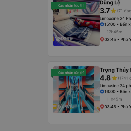
Dũng Lệ
Xác nhận tức thì
3.7
star
(71 đán
Limousine 24 P
15:00 • Bến 
12h45m
03:45 • Phú Y
Trọng Thủy 
Xác nhận tức thì
4.8
star
(1741 
Limousine 24 p
16:00 • Bến 
11h45m
03:45 • Phú 