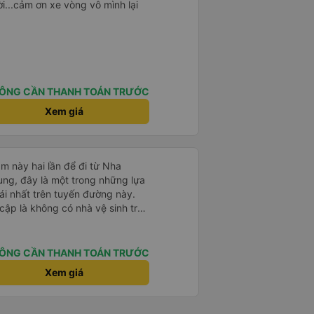
i...cảm ơn xe vòng vô mình lại
ÔNG CẦN THANH TOÁN TRƯỚC
Xem giá
m này hai lần để đi từ Nha
ng, đây là một trong những lựa
i nhất trên tuyến đường này.
cập là không có nhà vệ sinh trên
chịu trên một hành trình dài
có các điểm dừng thường xuyên,
. Chuyến đi gần đây nhất của tôi
ÔNG CẦN THANH TOÁN TRƯỚC
e bị chậm khoảng một tiếng,
Xem giá
trước cho tôi, nên tôi không
mái, có chăn và hai gối, và các
. Có các điểm dừng nghỉ vào