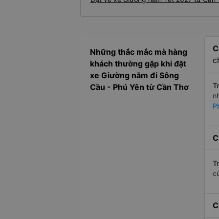
C
Những thắc mắc mà hàng
c
khách thường gặp khi đặt
xe Giường nằm đi Sông
Tr
Cầu - Phú Yên từ Cần Thơ
n
P
C
Tr
c
C