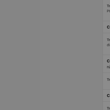
Tr
P
C
Tr
đi
C
n
Tr
C
Tr