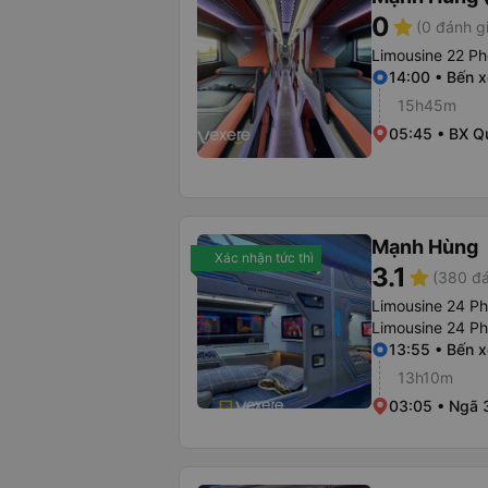
0
star
(0 đánh g
Limousine 22 Ph
14:00 • Bến 
15h45m
05:45 • BX Q
Mạnh Hùng
Xác nhận tức thì
3.1
star
(380 đá
Limousine 24 P
Limousine 24 P
13:55 • Bến 
13h10m
03:05 • Ngã 