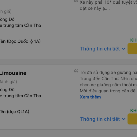
Xe này phải 10* quá tuyệt vờ
đặt xe này ạ....
h giá)
hòng Đôi
xe trung tâm Cần Thơ
KH
ên (Dọc Quốc lộ 1A)
keyboard_arrow_down
Thông tin chi tiết
Limousine
Tôi đã sử dụng xe giường nằ
Trang đến Cần Thơ. Nhìn chu
đánh giá)
chọn xe giường nằm thoải má
hòng Đôi
Một điều quan trọng cần đề 
xe trung tâm Cần Thơ
xe, điều này có thể gây khó 
Xem thêm
xuyên đêm. Tuy nhiên, khi 
chuyến đi vẫn khá thoải mái
KH
Yên (dọc QL1A)
(hôm qua) rất tốt. Mặc dù x
keyboard_arrow_down
Thông tin chi tiết
nhưng công ty đã thông báo 
gặp vấn đề gì. Xe khá thoải 
tài xế lịch sự và thân thiện