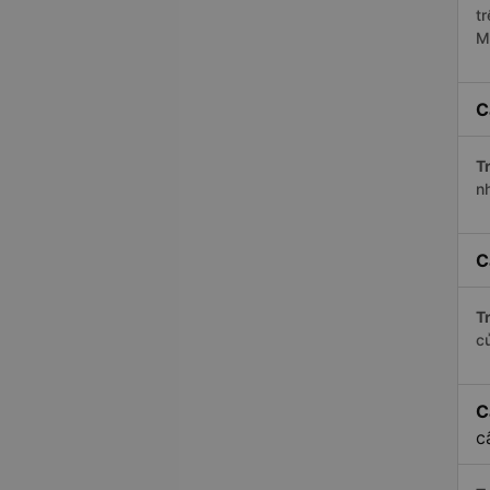
t
M
C
Tr
n
C
Tr
c
C
c