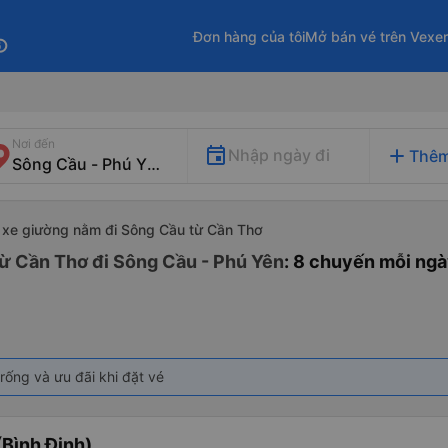
Đơn hàng của tôi
Mở bán vé trên Vexe
fo
Nơi đến
add
Nhập ngày đi
Thêm
xe giường nằm đi Sông Cầu từ Cần Thơ
ừ Cần Thơ đi Sông Cầu - Phú Yên
: 8 chuyến mỗi ng
rống và ưu đãi khi đặt vé
Bình Định)