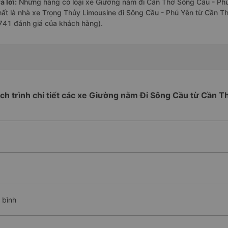
ả lời:
Những hãng có loại xe Giường nằm đi Cần Thơ Sông Cầu - Phú 
hất là nhà xe Trọng Thủy Limousine đi Sông Cầu - Phú Yên từ Cần Th
741 đánh giá của khách hàng).
ịch trình chi tiết các xe Giường nằm Đi Sông Cầu từ Cần T
 bình