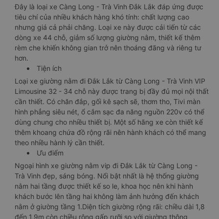
Đây là loại xe Càng Long - Trà Vinh Đắk Lắk đáp ứng được
tiêu chí của nhiều khách hàng khó tính: chất lượng cao
nhưng giá cả phải chăng. Loại xe này được cải tiến từ các
dòng xe 44 chỗ, giảm số lượng giường nằm, thiết kế thêm
rèm che khiến không gian trở nên thoáng đãng và riêng tư
hơn.
Tiện ích
Loại xe giường nằm đi Đắk Lắk từ Càng Long - Trà Vinh VIP
Limousine 32 - 34 chỗ này được trang bị đầy đủ mọi nội thất
cần thiết. Có chăn đắp, gối kê sạch sẽ, thơm tho, Tivi màn
hình phẳng siêu nét, ổ cắm sạc đa năng nguồn 220v có thể
dùng chung cho nhiều thiết bị. Một số hãng xe còn thiết kế
thêm khoang chứa đồ rộng rãi nên hành khách có thể mang
theo nhiều hành lý cần thiết.
Ưu điểm
Ngoại hình xe giường nằm vip đi Đắk Lắk từ Càng Long -
Trà Vinh đẹp, sáng bóng. Nổi bật nhất là hệ thống giường
nằm hai tầng được thiết kế so le, khoa học nên khi hành
khách bước lên tầng hai không làm ảnh hưởng đến khách
nằm ở giường tầng 1.Diện tích giường rộng rãi: chiều dài 1,8
đến 1,9m còn chiều rộng gấp rưỡi so với giường thông