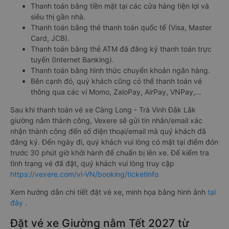
Thanh toán bằng tiền mặt tại các cửa hàng tiện lợi và
siêu thị gần nhà.
Thanh toán bằng thẻ thanh toán quốc tế (Visa, Master
Card, JCB).
Thanh toán bằng thẻ ATM đã đăng ký thanh toán trực
tuyến (Internet Banking).
Thanh toán bằng hình thức chuyển khoản ngân hàng.
Bên cạnh đó, quý khách cũng có thể thanh toán vé
thông qua các ví Momo, ZaloPay, AirPay, VNPay,…
Sau khi thanh toán vé xe Càng Long - Trà Vinh Đắk Lắk
giường nằm thành công, Vexere sẽ gửi tin nhắn/email xác
nhận thành công đến số điện thoại/email mà quý khách đã
đăng ký. Đến ngày đi, quý khách vui lòng có mặt tại điểm đón
trước 30 phút giờ khởi hành để chuẩn bị lên xe. Để kiểm tra
tình trạng vé đã đặt, quý khách vui lòng truy cập
https://vexere.com/vi-VN/booking/ticketinfo
Xem hướng dẫn chi tiết đặt vé xe, minh họa bằng hình ảnh
tại
đây
.
Đặt vé xe Giường nằm Tết 2027 từ