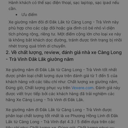
Hành khách có thể sạc điện thoại, sạc laptop, sạc ipad nếu
cần.
Ưu điểm
Xe giường nằm đôi đi Đắk Lắk từ Càng Long - Trà Vinh này
phù hợp cho các cặp đôi hoặc gia đình có bé nhỏ vì diện
tích phòng rộng, riêng tư. Một điểm cộng lớn cho loại xe này
là không bắt khách dọc đường, tránh được tình trạng bị nhồi
nhét trong quá trình di chuyển.
2. Về chất lượng, review, đánh giá nhà xe Càng Long
- Trà Vinh Đắk Lắk giường nằm
Xe giường nằm đi Đắk Lắk từ Càng Long - Trà Vinh tốt nhất
được phân loại chất lượng dựa trên đánh giá từ 1 đến 5 của
khách hàng với các tiêu chí như: Chất lượng xe giường nằm,
Đúng giờ, Chất lượng phục vụ trên
Vexere.com
. Đánh giá này
được viết trực tiếp bởi các khách hàng đã trải nghiệm các
hãng Xe Càng Long - Trà Vinh đi Đắk Lắk.
Xe giường nằm đi Đắk Lắk từ Càng Long - Trà Vinh được
phân loại chất lượng tốt nhất là xe Phương Hồng Linh đi Đắk
Lắk từ Càng Long - Trà Vinh đạt 4.3 / 5 điểm dựa trên các
tiêu chí như: Chất lượng xe, Đúng giờ, Chất lượng phục vụ.