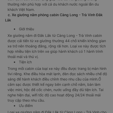
thường nên phù hợp với cả du khách nước ngoài lẫn du
khách Việt Nam.
c. Xe giường nằm phòng cabin Càng Long - Trà Vinh Đắk
Lắk
Giới thiệu
Xe giường nằm đi Đắk Lắk từ Càng Long - Trà Vinh cabin
được cải tiến từ xe giường thường 44 chỗ khiến không gian
xe trở nên thoáng đãng, rộng rãi hơn. Loại xe này được tích
hợp nhiều tiện ích trên xe giúp hành khách có 1 hành trình
thoải mái và thú vị.
Tiện ích
Trong mỗi cabin của loại xe này đều được trang bị màn hình
tivi riêng. Khe điều hòa mát lạnh, đèn đọc sách nhiều chế độ
sáng để hành khách điều chỉnh theo nhu cầu của mình.Ổ
cắm sạc được thiết kế ngay bên cạnh chỗ nằm, bàn làm
việc mini, hộc để cốc chén, nước uống đầy đủ tiện ích. Tai
nghe hiện đại, wifi tốc độ cao hoạt động 24/24 thoải mái
truy cập theo nhu cầu.
Ưu điểm
Loại xe giường nằm đi Đắk Lắk từ Càng Long - Trà Vinh cho