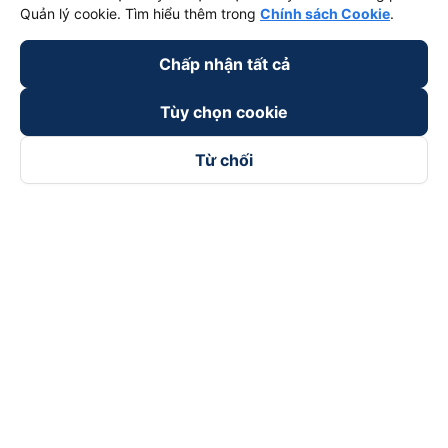
Quản lý cookie. Tìm hiểu thêm trong
Chính sách Cookie
.
Chấp nhận tất cả
Tùy chọn cookie
Từ chối
Theo dõi chúng tôi trên
Facebook
Tiktok
Youtube
Công ty TNHH Thương Mại Dịch Vụ Vexere
Địa chỉ đăng ký kinh doanh: 8C Chữ Đồng Tử, Phường Tân
Sơn Nhất, TP. Hồ Chí Minh, Việt Nam
Địa chỉ
:
Lầu 2, toà nhà H3 Circo Hoàng Diệu, 384 Hoàng Diệu,
Phường Khánh Hội, TP Hồ Chí Minh, Việt Nam
Tầng 3, toà nhà 101 Láng Hạ, 101 Láng Hạ, Phường Láng, TP.
Hà Nội, Việt Nam
Giấy chứng nhận ĐKKD số 0315133726 do Sở KH và ĐT TP.