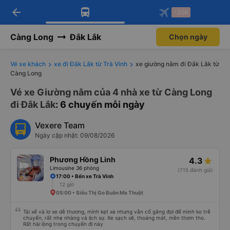
arrow_back
Tải app Vexere ngay!
Tải app Vexere
-30k
Mở app
Mở app
Nhận ưu đãi thành viên độc
-30k/ghế khi đặt vé máy bay qua
quyền
app
Càng Long
Đắk Lắk
Chọn ngày
Vé xe khách
xe đi Đắk Lắk từ Trà Vinh
xe giường nằm đi Đắk Lắk từ
Càng Long
Vé xe Giường nằm của 4 nhà xe từ Càng Long
đi Đắk Lắk
: 6 chuyến mỗi ngày
Vexere Team
Ngày cập nhật: 09/08/2026
Phương Hồng Linh
4.3
Limousine 36 phòng
(715 đánh giá)
17:00 • Bến xe Trà Vinh
12 giờ
05:00 • Siêu Thị Go Buôn Ma Thuột
Tài xế và lơ xe dễ thương, mình kẹt xe nhưng vẫn cố gắng đợi để mình ko trễ
chuyến, rất nhẹ nhàng và lịch sự. Xe sạch sẽ, thoáng mát, mền thơm tho.
Rất hài lòng trong chuyến đi này