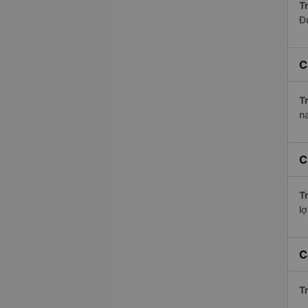
Tr
Đ
C
Tr
n
C
Tr
lợ
C
Tr