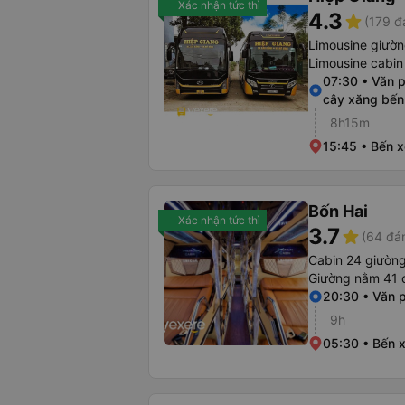
Xác nhận tức thì
4.3
star
(179 đ
Limousine giườ
Limousine cabi
07:30 • Văn 
cây xăng bến
8h15m
15:45 • Bến 
Bốn Hai
Xác nhận tức thì
3.7
star
(64 đán
Cabin 24 giườn
Giường nằm 41 
20:30 • Văn 
9h
05:30 • Bến 