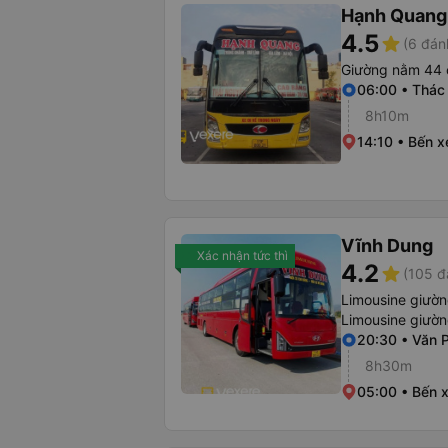
Hạnh Quang
4.5
star
(6 đán
Giường nằm 44 
06:00 • Thác
8h10m
14:10 • Bến x
Vĩnh Dung
Xác nhận tức thì
4.2
star
(105 đ
Limousine giườ
Limousine giườ
20:30 • Văn 
8h30m
05:00 • Bến 