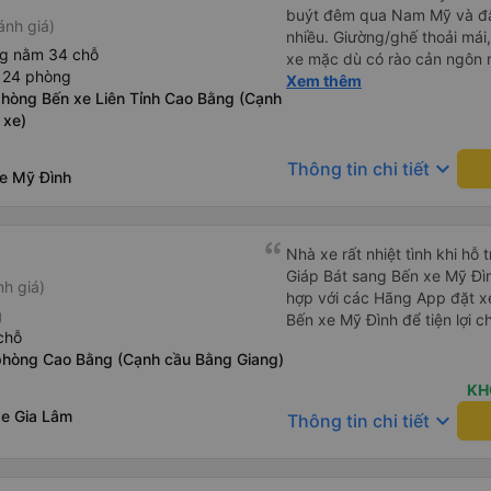
buýt đêm qua Nam Mỹ và đây
ánh giá)
nhiều. Giường/ghế thoải mái,
ng nằm 34 chỗ
xe mặc dù có rào cản ngôn 
n 24 phòng
thiện và rất hữu ích. Họ thậ
Xem thêm
phòng Bến xe Liên Tỉnh Cao Bằng (Cạnh
có thể đến nhà trọ của tôi
 xe)
keyboard_arrow_down
Thông tin chi tiết
xe Mỹ Đình
Nhà xe rất nhiệt tình khi hỗ
Giáp Bát sang Bến xe Mỹ Đìn
h giá)
hợp với các Hãng App đặt x
g
Bến xe Mỹ Đình để tiện lợi 
chỗ
phòng Cao Bằng (Cạnh cầu Bằng Giang)
KH
xe Gia Lâm
keyboard_arrow_down
Thông tin chi tiết