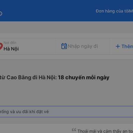
Đơn hàng của tôi
M
fo
Nơi đến
add
Nhập ngày đi
Thêm
từ Cao Bằng đi Hà Nội
: 18 chuyến mỗi ngày
rống và ưu đãi khi đặt vé
Thoải mái và cảm thấy an to