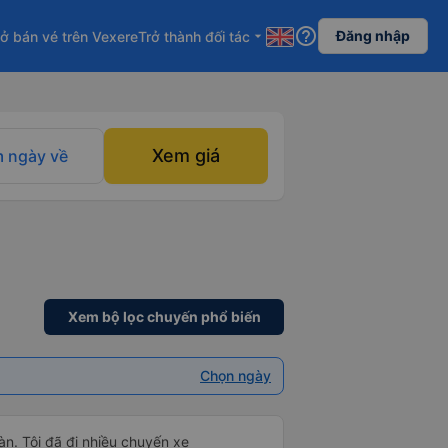
help_outline
Đăng nhập
ở bán vé trên Vexere
Trở thành đối tác
arrow_drop_down
Xem giá
 ngày về
Xem bộ lọc chuyến phổ biến
Chọn ngày
àn. Tôi đã đi nhiều chuyến xe