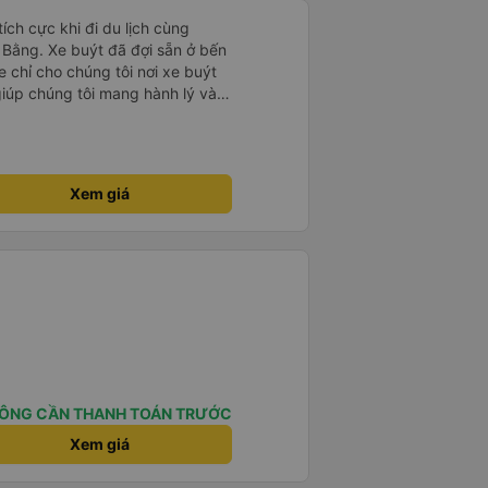
ích cực khi đi du lịch cùng
 Bằng. Xe buýt đã đợi sẵn ở bến
 chỉ cho chúng tôi nơi xe buýt
iúp chúng tôi mang hành lý và
bin được ghi rõ là 170cm. Những
hông thoải mái. Máy lạnh hoạt
ung cấp. Chúng tôi không thức
thể bình luận về điều đó. Bộ đồ
Xem giá
sự giữ ấm cho chúng tôi và gối
ơi ở của chúng tôi và xe đưa đón
dừng mà chúng tôi đã chọn và
ột cách thuận tiện.
ÔNG CẦN THANH TOÁN TRƯỚC
Xem giá