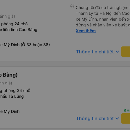
Chúng tôi đã có trải nghiệm t
Thanh Ly từ Hà Nội đến Cao
ánh giá)
xe Mỹ Đình, nhân viên bến xe
g phòng 24 chỗ
dừng và nhân viên xe buýt g
e liên tỉnh Cao Bằng
giày dép. Kích thước của ca
Xem thêm
người cao hơn có thể thấy k
động tốt, nước uống được c
xe Mỹ Đình (Ô 33 hoặc 38)
dậy để đi vệ sinh nên không 
keyboard_arrow_down
Thông tin chi tiết
giường gọn gàng, chăn thực 
tốt. Nhân viên đã kiểm tra n
đến đón chúng tôi từ điểm 
đưa chúng tôi đến nhà dân m
o Bằng)
nh giá)
ng phòng 34 chỗ
khẩu Tà Lùng
KH
xe Mỹ Đình
keyboard_arrow_down
Thông tin chi tiết