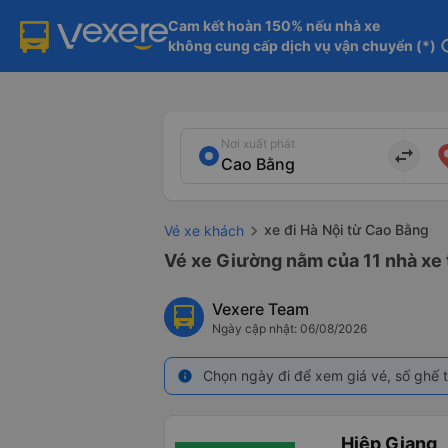
Cam kết hoàn 150% nếu nhà xe

không cung cấp dịch vụ vận chuyển (*)
in
Nơi xuất phát
import_export
xe đi Hà Nội từ Cao Bằng
Vé xe khách
Vé xe Giường nằm của 11 nhà xe 
Vexere Team
Ngày cập nhật: 06/08/2026
Chọn ngày đi để xem giá vé, số ghế t
info
Hiệp Giang