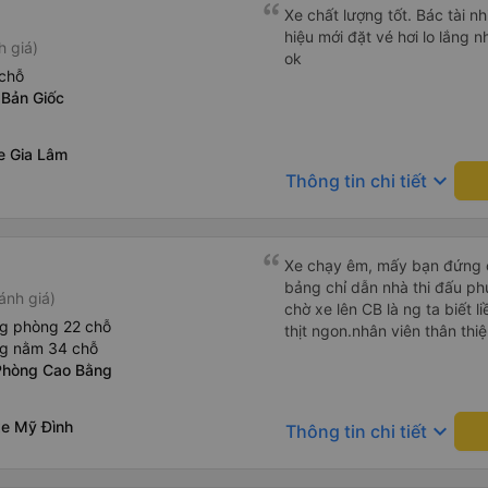
Xe chất lượng tốt. Bác tài n
hiệu mới đặt vé hơi lo lắng n
h giá)
ok
chỗ
 Bản Giốc
e Gia Lâm
keyboard_arrow_down
Thông tin chi tiết
Xe chạy êm, mấy bạn đứng 
bảng chỉ dẫn nhà thi đấu ph
ánh giá)
chờ xe lên CB là ng ta biết 
ng phòng 22 chỗ
thịt ngon.nhân viên thân thiệ
ng nằm 34 chỗ
Phòng Cao Bằng
xe Mỹ Đình
keyboard_arrow_down
Thông tin chi tiết