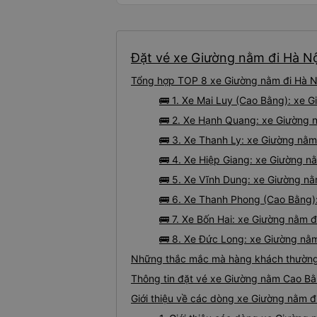
Đặt vé xe Giường nằm đi Hà Nộ
Tổng hợp TOP 8 xe Giường nằm đi Hà Nộ
🚌 1. Xe Mai Luy (Cao Bằng): xe 
🚌 2. Xe Hạnh Quang: xe Giường n
🚌 3. Xe Thanh Ly: xe Giường nằm
🚌 4. Xe Hiệp Giang: xe Giường n
🚌 5. Xe Vĩnh Dung: xe Giường n
🚌 6. Xe Thanh Phong (Cao Bằng):
🚌 7. Xe Bốn Hai: xe Giường nằm 
🚌 8. Xe Đức Long: xe Giường nằm
Những thắc mắc mà hàng khách thường 
Thông tin đặt vé xe Giường nằm Cao Bằ
Giới thiệu về các dòng xe Giường nằm đ