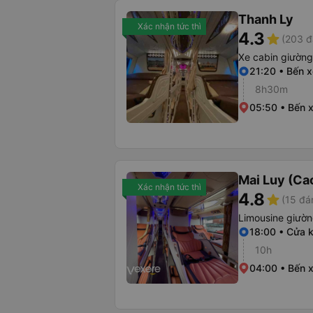
Thanh Ly
Xác nhận tức thì
4.3
star
(203 đ
Xe cabin giườn
21:20 • Bến x
8h30m
05:50 • Bến 
Mai Luy (Ca
Xác nhận tức thì
4.8
star
(15 đá
Limousine giườ
18:00 • Cửa 
10h
04:00 • Bến 