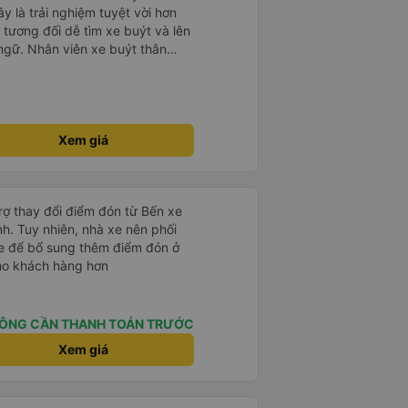
 là trải nghiệm tuyệt vời hơn
 tương đối dễ tìm xe buýt và lên
ngữ. Nhân viên xe buýt thân
m chí còn thả tôi xuống gần nhất
Xem giá
 trợ thay đổi điểm đón từ Bến xe
h. Tuy nhiên, nhà xe nên phối
e để bổ sung thêm điểm đón ở
cho khách hàng hơn
ÔNG CẦN THANH TOÁN TRƯỚC
Xem giá