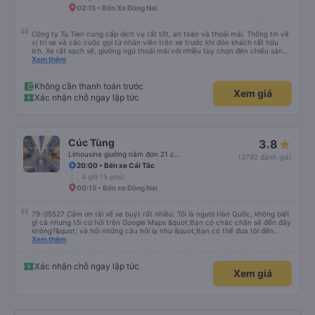
02:15 • Bến Xe Đồng Nai
Công ty Tu Tien cung cấp dịch vụ rất tốt, an toàn và thoải mái. Thông tin về
vị trí xe và các cuộc gọi từ nhân viên trên xe trước khi đón khách rất hữu
ích. Xe rất sạch sẽ, giường ngủ thoải mái với nhiều tùy chọn đèn chiếu sáng
và cổng USB được đặt ở vị trí thuận tiện. Nhân viên rất lịch sự và xe đến
Xem thêm
điểm đến sớm hơn dự kiến. Cảm ơn!
Không cần thanh toán trước
Xem giá
Xác nhận chỗ ngay lập tức
Cúc Tùng
3.8
Limousine giường nằm đơn 21 chỗ (WC)
(3792 đánh giá)
20:00 • Bến xe Cái Tắc
4 giờ 15 phút
00:15 • Bến xe Đồng Nai
79-05527 Cảm ơn tài xế xe buýt rất nhiều. Tôi là người Hàn Quốc, không biết
gì cả nhưng tôi cứ hỏi trên Google Maps &quot;Bạn có chắc chắn sẽ đến đây
không?&quot; và hỏi những câu hỏi lạ như &quot;Bạn có thể đưa tôi đến
khách sạn của chúng tôi không?&quot; Nhưng tài xế đã quan tâm. của mọi
Xem thêm
thứ. Vốn dĩ tôi đến lúc 2h30 sáng và được thông báo lúc đó nhưng tài xế bảo
tôi ngủ thêm, đợi ở trạm xăng và thậm chí còn đón tôi tại khách sạn bằng xe
limousine vào buổi sáng. ngu ngốc đến mức tôi nghĩ tài xế đã giúp tôi. Nếu
Xác nhận chỗ ngay lập tức
Xem giá
tài xế không ở đó, tôi vẫn đang suy nghĩ về câu chuyện đó vì nó chắc hẳn
rất nguy hiểm.. Cảm ơn rất nhiều.. Cảm ơn xe buýt 79-05527 rất nhiều tài
xế. Mình là người Hàn Quốc không biết gì nhưng tài xế đã giải quyết mọi việc
dù mình liên tục hỏi trên Google Maps &quot;Anh đi đây à?&quot; và hỏi
những câu hỏi kỳ lạ, &quot;Bạn có đưa chúng tôi đến khách sạn của chúng