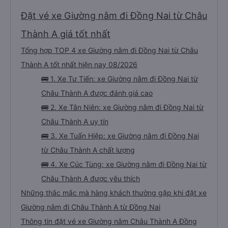
tôi không?&quot; Vốn dĩ tôi đến lúc 2h30 sáng nhưng lúc đó không xuống xe
mà tài xế bảo tôi ngủ thêm và đợi ở trạm xăng, thậm chí còn đón khách sạn
bằng xe limousine vào buổi sáng. .Tôi nghĩ tài xế đã giúp tôi vì tôi trông ngu
Đặt vé xe Giường nằm đi Đồng Nai từ Châu
ngốc quá.. Tôi vẫn nghĩ rằng nếu không có tài xế thì sẽ rất nguy hiểm.. Cảm
ơn từ tận đáy lòng.. 79-05527 Cảm ơn tài xế xe nhưng rất nhiều. Nếu bạn
chưa biết cách thực hiện, hãy xem Google Maps hoạt động như thế nào,
Thành A giá tốt nhất
&quot;B Bạn bị sao vậy?&quot; Chuyện gì xảy ra với bạn vậy?&quot; Bây giờ
là 2:30 và tôi đang nói về nó. ạn bằng xe bu lông Limousine. Tôi nghĩ tài xế
Tổng hợp TOP 4 xe Giường nằm đi Đồng Nai từ Châu
đã giúp tôi vì nhìn tôi quá ngu ngốc. Tôi vẫn đang nghĩ rằng sẽ rất nguy hiểm
nếu không có tài xế... Cảm ơn các bạn rất nhiều.
Thành A tốt nhất hiện nay 08/2026
🚌 1. Xe Tư Tiến: xe Giường nằm đi Đồng Nai từ
Châu Thành A được đánh giá cao
🚌 2. Xe Tân Niên: xe Giường nằm đi Đồng Nai từ
Châu Thành A uy tín
🚌 3. Xe Tuấn Hiệp: xe Giường nằm đi Đồng Nai
từ Châu Thành A chất lượng
🚌 4. Xe Cúc Tùng: xe Giường nằm đi Đồng Nai từ
Châu Thành A được yêu thích
Những thắc mắc mà hàng khách thường gặp khi đặt xe
Giường nằm đi Châu Thành A từ Đồng Nai
Thông tin đặt vé xe Giường nằm Châu Thành A Đồng