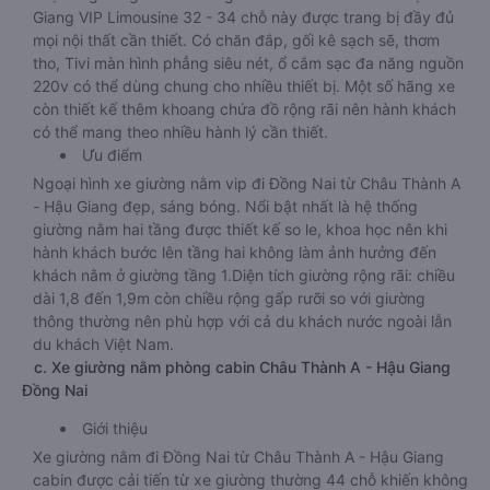
Giang VIP Limousine 32 - 34 chỗ này được trang bị đầy đủ
mọi nội thất cần thiết. Có chăn đắp, gối kê sạch sẽ, thơm
tho, Tivi màn hình phẳng siêu nét, ổ cắm sạc đa năng nguồn
220v có thể dùng chung cho nhiều thiết bị. Một số hãng xe
còn thiết kế thêm khoang chứa đồ rộng rãi nên hành khách
có thể mang theo nhiều hành lý cần thiết.
Ưu điểm
Ngoại hình xe giường nằm vip đi Đồng Nai từ Châu Thành A
- Hậu Giang đẹp, sáng bóng. Nổi bật nhất là hệ thống
giường nằm hai tầng được thiết kế so le, khoa học nên khi
hành khách bước lên tầng hai không làm ảnh hưởng đến
khách nằm ở giường tầng 1.Diện tích giường rộng rãi: chiều
dài 1,8 đến 1,9m còn chiều rộng gấp rưỡi so với giường
thông thường nên phù hợp với cả du khách nước ngoài lẫn
du khách Việt Nam.
c. Xe giường nằm phòng cabin Châu Thành A - Hậu Giang
Đồng Nai
Giới thiệu
Xe giường nằm đi Đồng Nai từ Châu Thành A - Hậu Giang
cabin được cải tiến từ xe giường thường 44 chỗ khiến không