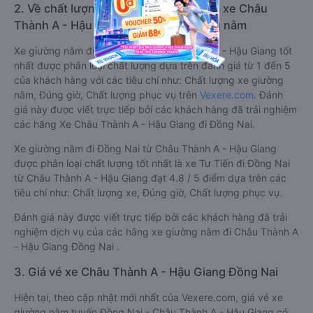
2. Về chất lượng, review, đánh giá nhà xe Châu
Thành A - Hậu Giang Đồng Nai giường nằm
Xe giường nằm đi Đồng Nai từ Châu Thành A - Hậu Giang tốt
nhất được phân loại chất lượng dựa trên đánh giá từ 1 đến 5
của khách hàng với các tiêu chí như: Chất lượng xe giường
nằm, Đúng giờ, Chất lượng phục vụ trên
Vexere.com
. Đánh
giá này được viết trực tiếp bởi các khách hàng đã trải nghiệm
các hãng Xe Châu Thành A - Hậu Giang đi Đồng Nai.
Xe giường nằm đi Đồng Nai từ Châu Thành A - Hậu Giang
được phân loại chất lượng tốt nhất là xe Tư Tiến đi Đồng Nai
từ Châu Thành A - Hậu Giang đạt 4.8 / 5 điểm dựa trên các
tiêu chí như: Chất lượng xe, Đúng giờ, Chất lượng phục vụ.
Đánh giá này được viết trực tiếp bởi các khách hàng đã trải
nghiệm dịch vụ của các hãng xe giường nằm đi Châu Thành A
- Hậu Giang Đồng Nai .
3. Giá vé xe Châu Thành A - Hậu Giang Đồng Nai
Hiện tại, theo cập nhật mới nhất của Vexere.com, giá vé xe
giường nằm tuyến Đồng Nai - Châu Thành A - Hậu Giang có