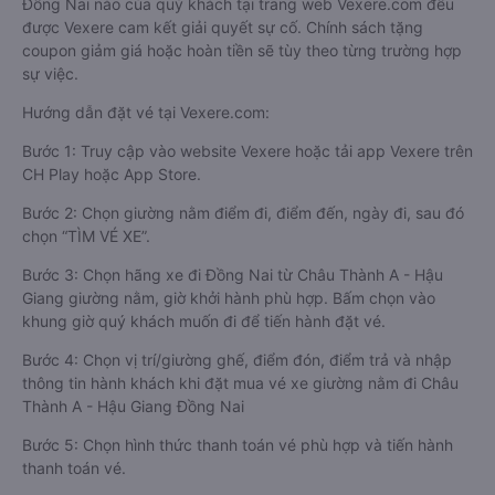
Đồng Nai nào của quý khách tại trang web Vexere.com đều
được Vexere cam kết giải quyết sự cố. Chính sách tặng
coupon giảm giá hoặc hoàn tiền sẽ tùy theo từng trường hợp
sự việc.
Hướng dẫn đặt vé tại Vexere.com:
Bước 1: Truy cập vào website Vexere hoặc tải app Vexere trên
CH Play hoặc App Store.
Bước 2: Chọn giường nằm điểm đi, điểm đến, ngày đi, sau đó
chọn “TÌM VÉ XE”.
Bước 3: Chọn hãng xe đi Đồng Nai từ Châu Thành A - Hậu
Giang giường nằm, giờ khởi hành phù hợp. Bấm chọn vào
khung giờ quý khách muốn đi để tiến hành đặt vé.
Bước 4: Chọn vị trí/giường ghế, điểm đón, điểm trả và nhập
thông tin hành khách khi đặt mua vé xe giường nằm đi Châu
Thành A - Hậu Giang Đồng Nai
Bước 5: Chọn hình thức thanh toán vé phù hợp và tiến hành
thanh toán vé.