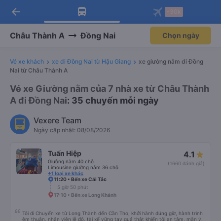
arrow_back
Tải app Vexere ngay!
Tải app Vexere
-30k
Mở app
Mở app
Nhận ưu đãi thành viên độc
-30k/ghế khi đặt vé máy bay qua
quyền
app
Châu Thành A
Đồng Nai
Chọn ngày
Vé xe khách
xe đi Đồng Nai từ Hậu Giang
xe giường nằm đi Đồng
Nai từ Châu Thành A
Vé xe Giường nằm của 7 nhà xe từ Châu Thành
A đi Đồng Nai
: 35 chuyến mỗi ngày
Vexere Team
Ngày cập nhật: 08/08/2026
Tuấn Hiệp
4.1
Giường nằm 40 chỗ
(1660 đánh giá)
Limousine giường nằm 36 chỗ
+1 loại xe khác
11:20 • Bến xe Cái Tắc
5 giờ 50 phút
17:10 • Bến xe Long Khánh
Tôi đi Chuyến xe từ Long Thành đến Cần Thơ, khởi hành đúng giờ, hành trình
êm thuận, nhân viên lễ độ, tài xế vững tay quả thật khiến tôi an tâm, mãn ý.