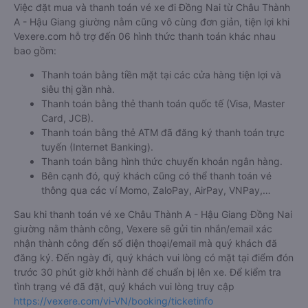
Việc đặt mua và thanh toán vé xe đi Đồng Nai từ Châu Thành
A - Hậu Giang giường nằm cũng vô cùng đơn giản, tiện lợi khi
Vexere.com hỗ trợ đến 06 hình thức thanh toán khác nhau
bao gồm:
Thanh toán bằng tiền mặt tại các cửa hàng tiện lợi và
siêu thị gần nhà.
Thanh toán bằng thẻ thanh toán quốc tế (Visa, Master
Card, JCB).
Thanh toán bằng thẻ ATM đã đăng ký thanh toán trực
tuyến (Internet Banking).
Thanh toán bằng hình thức chuyển khoản ngân hàng.
Bên cạnh đó, quý khách cũng có thể thanh toán vé
thông qua các ví Momo, ZaloPay, AirPay, VNPay,…
Sau khi thanh toán vé xe Châu Thành A - Hậu Giang Đồng Nai
giường nằm thành công, Vexere sẽ gửi tin nhắn/email xác
nhận thành công đến số điện thoại/email mà quý khách đã
đăng ký. Đến ngày đi, quý khách vui lòng có mặt tại điểm đón
trước 30 phút giờ khởi hành để chuẩn bị lên xe. Để kiểm tra
tình trạng vé đã đặt, quý khách vui lòng truy cập
https://vexere.com/vi-VN/booking/ticketinfo