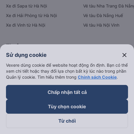
Xe đi Sapa từ Hà Nội
Vé tàu Nha Trang Đà Nẵn
Xe đi Hải Phòng từ Hà Nội
Vé tàu Đà Nẵng Huế
Xe đi Vinh từ Hà Nội
Vé tàu Hà Nội Vinh
Thuê xe
close
Sử dụng cookie
Hà Nội đi Ninh Bình
Vexere dùng cookie để website hoạt động ổn định. Bạn có thể
Hà Nội đi Hạ Long
xem chi tiết hoặc thay đổi lựa chọn bất kỳ lúc nào trong phần
Hà Nội đi Sa Pa
Quản lý cookie. Tìm hiểu thêm trong
Chính sách Cookie
.
Hà Nội đi Tam Đảo
Chấp nhận tất cả
Đà Nẵng đi Hội An
Đà Nẵng đi Huế
Tùy chọn cookie
Hải Phòng đi Hà Nội
Xem tất cả tuyến đường
Từ chối