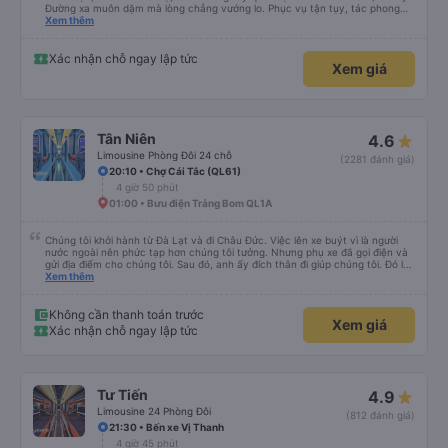
Đường xa muôn dặm mà lòng chẳng vướng lo. Phục vụ tận tụy, tác phong
nghiêm cẩn, hiếm thấy giữa thời buổi kim tiền vội vã. Xã hội loạn đạo. Xin gửi
Xem thêm
lời tán dương chân thành, kính chúc nhà xe ngày một hưng thịnh, vạn lộ bình
an.”
Xác nhận chỗ ngay lập tức
Xem giá
Tân Niên
4.6
Limousine Phòng Đôi 24 chỗ
(2281 đánh giá)
20:10 • Chợ Cái Tắc (QL61)
4 giờ 50 phút
01:00 • Bưu điện Trảng Bom QL1A
Chúng tôi khởi hành từ Đà Lạt và đi Châu Đức. Việc lên xe buýt vì là người
nước ngoài nên phức tạp hơn chúng tôi tưởng. Nhưng phụ xe đã gọi điện và
gửi địa điểm cho chúng tôi. Sau đó, anh ấy đích thân đi giúp chúng tôi. Đó là
lần đầu tiên đi xe giường nằm với hai đứa trẻ nhỏ khá thú vị. Chúng tôi không
Xem thêm
chắc chắn khi nào xe sẽ dừng lại để nghỉ hoặc ăn uống. Tôi rất ngạc nhiên
khi xe dừng lại lúc nửa đêm ở Cần Thơ và mọi người xuống xe ăn. Khi đến
điểm dừng, họ đánh thức chúng tôi dậy và đảm bảo chúng tôi đã sẵn sàng.
Không cần thanh toán trước
Xem giá
Nhìn chung, đó là một trải nghiệm tốt. Mỗi giường đều có gối và chăn, và đủ
Xác nhận chỗ ngay lập tức
chỗ cho 1 người lớn và 1 trẻ em nằm thoải mái.
Tư Tiến
4.9
Limousine 24 Phòng Đôi
(812 đánh giá)
21:30 • Bến xe Vị Thanh
4 giờ 45 phút