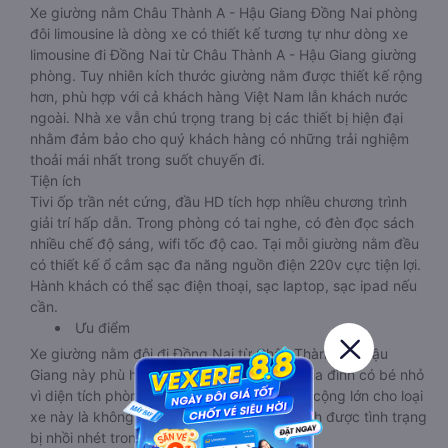
Xe giường nằm Châu Thành A - Hậu Giang Đồng Nai phòng
đôi limousine là dòng xe có thiết kế tương tự như dòng xe
limousine đi Đồng Nai từ Châu Thành A - Hậu Giang giường
phòng. Tuy nhiên kích thước giường nằm được thiết kế rộng
hơn, phù hợp với cả khách hàng Việt Nam lẫn khách nước
ngoài. Nhà xe vẫn chú trọng trang bị các thiết bị hiện đại
nhằm đảm bảo cho quý khách hàng có những trải nghiệm
thoải mái nhất trong suốt chuyến đi.
Tiện ích
Tivi ốp trần nét cứng, đầu HD tích hợp nhiều chương trình
giải trí hấp dẫn. Trong phòng có tai nghe, có đèn đọc sách
nhiều chế độ sáng, wifi tốc độ cao. Tại mỗi giường nằm đều
có thiết kế ổ cắm sạc đa năng nguồn điện 220v cực tiện lợi.
Hành khách có thể sạc điện thoại, sạc laptop, sạc ipad nếu
cần.
Ưu điểm
Xe giường nằm đôi đi Đồng Nai từ Châu Thành A - Hậu
Giang này phù hợp cho các cặp đôi hoặc gia đình có bé nhỏ
vì diện tích phòng rộng, riêng tư. Một điểm cộng lớn cho loại
xe này là không bắt khách dọc đường, tránh được tình trạng
bị nhồi nhét trong quá trình di chuyển.