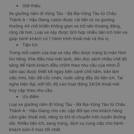
Giới thiệu
Xe giường nằm đi Vũng Tàu - Bà Rịa-Vũng Tàu từ Châu
Thành A - Hậu Giang cabin được cải tiến từ xe giường
thường 44 chỗ khiến không gian xe trở nên thoáng đãng,
rộng rãi hơn. Loại xe này được tích hợp nhiều tiện ích trên xe
giúp hành khách có 1 hành trình thoải mái và thú vị.
Tiện ích
Trong mỗi cabin của loại xe này đều được trang bị màn hình
tivi riêng. Khe điều hòa mát lạnh, đèn đọc sách nhiều chế độ
sáng để hành khách điều chỉnh theo nhu cầu của mình.Ổ
cắm sạc được thiết kế ngay bên cạnh chỗ nằm, bàn làm
việc mini, hộc để cốc chén, nước uống đầy đủ tiện ích. Tai
nghe hiện đại, wifi tốc độ cao hoạt động 24/24 thoải mái
truy cập theo nhu cầu.
Ưu điểm
Loại xe giường nằm đi Vũng Tàu - Bà Rịa-Vũng Tàu từ Châu
Thành A - Hậu Giang cho các cặp đôi tạo cho khách hàng
cảm giác thoải mái, riêng tư khi di chuyển trên tuyến đường
dài. Nhiều tiện ích, sang trọng, dịch vụ cung cấp cho hành
khách luôn ở mức tốt nhất.