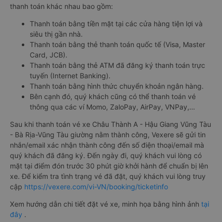
thanh toán khác nhau bao gồm:
Thanh toán bằng tiền mặt tại các cửa hàng tiện lợi và
siêu thị gần nhà.
Thanh toán bằng thẻ thanh toán quốc tế (Visa, Master
Card, JCB).
Thanh toán bằng thẻ ATM đã đăng ký thanh toán trực
tuyến (Internet Banking).
Thanh toán bằng hình thức chuyển khoản ngân hàng.
Bên cạnh đó, quý khách cũng có thể thanh toán vé
thông qua các ví Momo, ZaloPay, AirPay, VNPay,…
Sau khi thanh toán vé xe Châu Thành A - Hậu Giang Vũng Tàu
- Bà Rịa-Vũng Tàu giường nằm thành công, Vexere sẽ gửi tin
nhắn/email xác nhận thành công đến số điện thoại/email mà
quý khách đã đăng ký. Đến ngày đi, quý khách vui lòng có
mặt tại điểm đón trước 30 phút giờ khởi hành để chuẩn bị lên
xe. Để kiểm tra tình trạng vé đã đặt, quý khách vui lòng truy
cập
https://vexere.com/vi-VN/booking/ticketinfo
Xem hướng dẫn chi tiết đặt vé xe, minh họa bằng hình ảnh
tại
đây
.