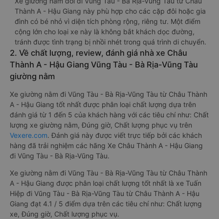
Xe giường nằm đôi đi Vũng Tàu - Bà Rịa-Vũng Tàu từ Châu
Thành A - Hậu Giang này phù hợp cho các cặp đôi hoặc gia
đình có bé nhỏ vì diện tích phòng rộng, riêng tư. Một điểm
cộng lớn cho loại xe này là không bắt khách dọc đường,
tránh được tình trạng bị nhồi nhét trong quá trình di chuyển.
2. Về chất lượng, review, đánh giá nhà xe Châu
Thành A - Hậu Giang Vũng Tàu - Bà Rịa-Vũng Tàu
giường nằm
Xe giường nằm đi Vũng Tàu - Bà Rịa-Vũng Tàu từ Châu Thành
A - Hậu Giang tốt nhất được phân loại chất lượng dựa trên
đánh giá từ 1 đến 5 của khách hàng với các tiêu chí như: Chất
lượng xe giường nằm, Đúng giờ, Chất lượng phục vụ trên
Vexere.com
. Đánh giá này được viết trực tiếp bởi các khách
hàng đã trải nghiệm các hãng Xe Châu Thành A - Hậu Giang
đi Vũng Tàu - Bà Rịa-Vũng Tàu.
Xe giường nằm đi Vũng Tàu - Bà Rịa-Vũng Tàu từ Châu Thành
A - Hậu Giang được phân loại chất lượng tốt nhất là xe Tuấn
Hiệp đi Vũng Tàu - Bà Rịa-Vũng Tàu từ Châu Thành A - Hậu
Giang đạt 4.1 / 5 điểm dựa trên các tiêu chí như: Chất lượng
xe, Đúng giờ, Chất lượng phục vụ.