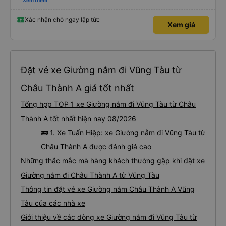
nghiêm cẩn, hiếm thấy giữa thời buổi kim tiền vội vã. Xã hội loạn đạo. Xin gửi
Xem thêm
lời tán dương chân thành, kính chúc nhà xe ngày một hưng thịnh, vạn lộ bình
an.”
Xác nhận chỗ ngay lập tức
Xem giá
Đặt vé xe Giường nằm đi Vũng Tàu từ
Châu Thành A giá tốt nhất
Tổng hợp TOP 1 xe Giường nằm đi Vũng Tàu từ Châu
Thành A tốt nhất hiện nay 08/2026
🚌 1. Xe Tuấn Hiệp: xe Giường nằm đi Vũng Tàu từ
Châu Thành A được đánh giá cao
Những thắc mắc mà hàng khách thường gặp khi đặt xe
Giường nằm đi Châu Thành A từ Vũng Tàu
Thông tin đặt vé xe Giường nằm Châu Thành A Vũng
Tàu của các nhà xe
Giới thiệu về các dòng xe Giường nằm đi Vũng Tàu từ