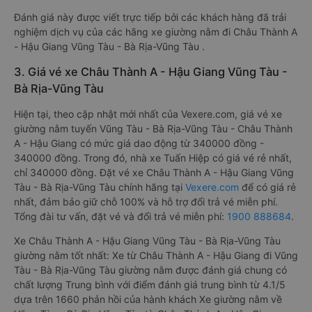
Đánh giá này được viết trực tiếp bởi các khách hàng đã trải
nghiệm dịch vụ của các hãng xe giường nằm đi Châu Thành A
- Hậu Giang Vũng Tàu - Bà Rịa-Vũng Tàu .
3. Giá vé xe Châu Thành A - Hậu Giang Vũng Tàu -
Bà Rịa-Vũng Tàu
Hiện tại, theo cập nhật mới nhất của Vexere.com, giá vé xe
giường nằm tuyến Vũng Tàu - Bà Rịa-Vũng Tàu - Châu Thành
A - Hậu Giang có mức giá dao động từ 340000 đồng -
340000 đồng. Trong đó, nhà xe Tuấn Hiệp có giá vé rẻ nhất,
chỉ 340000 đồng. Đặt vé xe Châu Thành A - Hậu Giang Vũng
Tàu - Bà Rịa-Vũng Tàu chính hãng tại
Vexere.com
để có giá rẻ
nhất, đảm bảo giữ chỗ 100% và hỗ trợ đổi trả vé miễn phí.
Tổng đài tư vấn, đặt vé và đổi trả vé miễn phí:
1900 888684
.
Xe Châu Thành A - Hậu Giang Vũng Tàu - Bà Rịa-Vũng Tàu
giường nằm tốt nhất: Xe từ Châu Thành A - Hậu Giang đi Vũng
Tàu - Bà Rịa-Vũng Tàu giường nằm được đánh giá chung có
chất lượng Trung bình với điểm đánh giá trung bình từ 4.1/5
dựa trên 1660 phản hồi của hành khách Xe giường nằm về