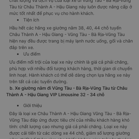
chất lượng và dịch vụ của loại xe đi Vũng Tàu - Bà Rịa-Vũng
Tàu từ Châu Thành A - Hậu Giang này luôn được nâng cấp ở
mức tốt nhất để phục vụ cho hành khách.
Tiện ích
Hầu hết các hãng xe giường nằm 38, 40, 44 chỗ tuyến
Châu Thành A - Hậu Giang - Vũng Tàu - Bà Rịa-Vũng Tàu
hiện nay đều được trang bị máy lạnh nước uống, gối và chăn
đắp trên xe.
Ưu điểm
Ưu điểm nổi trội của loại xe này chính là giá cả phải chăng,
phù hợp với nhiều đối tượng khách hàng, thời gian di chuyển
linh hoạt. Hành khách có thể dễ dàng chọn lựa hãng xe này
trên tất cả các tuyến đường.
b. Xe giường nằm đi Vũng Tàu - Bà Rịa-Vũng Tàu từ Châu
Thành A - Hậu Giang VIP Limousine 32 - 34 chỗ
Giới thiệu
Đây là loại xe Châu Thành A - Hậu Giang Vũng Tàu - Bà Rịa-
Vũng Tàu đáp ứng được tiêu chí của nhiều khách hàng khó
tính: chất lượng cao nhưng giá cả phải chăng. Loại xe này
được cải tiến từ các dòng xe 44 chỗ, giảm số lượng giường