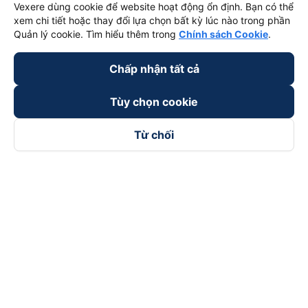
Vexere dùng cookie để website hoạt động ổn định. Bạn có thể
xem chi tiết hoặc thay đổi lựa chọn bất kỳ lúc nào trong phần
Quản lý cookie. Tìm hiểu thêm trong
Chính sách Cookie
.
Chấp nhận tất cả
Tùy chọn cookie
Từ chối
Theo dõi chúng tôi trên
Facebook
Tiktok
Youtube
Công ty TNHH Thương Mại Dịch Vụ Vexere
Địa chỉ đăng ký kinh doanh: 8C Chữ Đồng Tử, Phường Tân
Sơn Nhất, TP. Hồ Chí Minh, Việt Nam
Địa chỉ
:
Lầu 2, toà nhà H3 Circo Hoàng Diệu, 384 Hoàng Diệu,
Phường Khánh Hội, TP Hồ Chí Minh, Việt Nam
Tầng 3, toà nhà 101 Láng Hạ, 101 Láng Hạ, Phường Láng, TP.