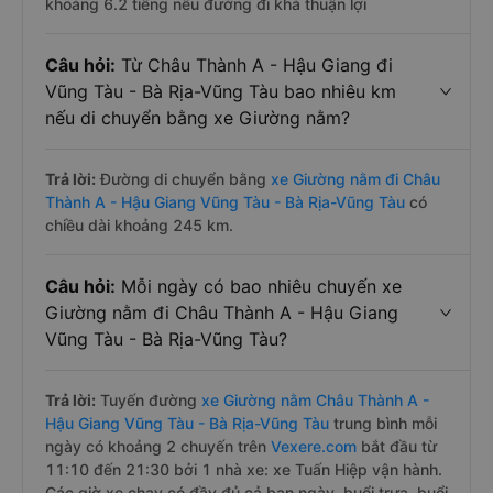
khoảng 6.2 tiếng nếu đường đi khá thuận lợi
Câu hỏi:
Từ Châu Thành A - Hậu Giang đi
Vũng Tàu - Bà Rịa-Vũng Tàu bao nhiêu km
nếu di chuyển bằng xe Giường nằm?
Trả lời:
Đường di chuyển bằng
xe Giường nằm đi Châu
Thành A - Hậu Giang Vũng Tàu - Bà Rịa-Vũng Tàu
có
chiều dài khoảng 245 km.
Câu hỏi:
Mỗi ngày có bao nhiêu chuyến xe
Giường nằm đi Châu Thành A - Hậu Giang
Vũng Tàu - Bà Rịa-Vũng Tàu?
Trả lời:
Tuyến đường
xe Giường nằm Châu Thành A -
Hậu Giang Vũng Tàu - Bà Rịa-Vũng Tàu
trung bình mỗi
ngày có khoảng 2 chuyến trên
Vexere.com
bắt đầu từ
11:10 đến 21:30 bởi 1 nhà xe: xe Tuấn Hiệp vận hành.
Các giờ xe chạy có đầy đủ cả ban ngày, buổi trưa, buổi