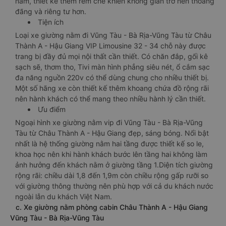
nằm, thiết kế thêm rèm che khiến không gian trở nên thoáng
đãng và riêng tư hơn.
Tiện ích
Loại xe giường nằm đi Vũng Tàu - Bà Rịa-Vũng Tàu từ Châu
Thành A - Hậu Giang VIP Limousine 32 - 34 chỗ này được
trang bị đầy đủ mọi nội thất cần thiết. Có chăn đắp, gối kê
sạch sẽ, thơm tho, Tivi màn hình phẳng siêu nét, ổ cắm sạc
đa năng nguồn 220v có thể dùng chung cho nhiều thiết bị.
Một số hãng xe còn thiết kế thêm khoang chứa đồ rộng rãi
nên hành khách có thể mang theo nhiều hành lý cần thiết.
Ưu điểm
Ngoại hình xe giường nằm vip đi Vũng Tàu - Bà Rịa-Vũng
Tàu từ Châu Thành A - Hậu Giang đẹp, sáng bóng. Nổi bật
nhất là hệ thống giường nằm hai tầng được thiết kế so le,
khoa học nên khi hành khách bước lên tầng hai không làm
ảnh hưởng đến khách nằm ở giường tầng 1.Diện tích giường
rộng rãi: chiều dài 1,8 đến 1,9m còn chiều rộng gấp rưỡi so
với giường thông thường nên phù hợp với cả du khách nước
ngoài lẫn du khách Việt Nam.
c. Xe giường nằm phòng cabin Châu Thành A - Hậu Giang
Vũng Tàu - Bà Rịa-Vũng Tàu