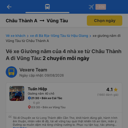
arrow_back
Tải app Vexere ngay!
Tải app Vexere
-30k
Mở app
Mở app
Nhận ưu đãi thành viên độc
-30k/ghế khi đặt vé máy bay qua
quyền
app
Châu Thành A
Vũng Tàu
Chọn ngày
Vé xe khách
xe đi Bà Rịa-Vũng Tàu từ Hậu Giang
xe giường nằm đi
Vũng Tàu từ Châu Thành A
Vé xe Giường nằm của 4 nhà xe từ Châu Thành
A đi Vũng Tàu
: 2 chuyến mỗi ngày
Vexere Team
Ngày cập nhật: 09/08/2026
Tuấn Hiệp
4.1
Giường nằm 40 chỗ
(1660 đánh giá)
21:30 • Bến xe Cái Tắc
6 giờ
03:30 • Bến xe Vũng Tàu
Tôi đi Chuyến xe từ Long Thành đến Cần Thơ, khởi hành đúng giờ, hành trình
êm thuận, nhân viên lễ độ, tài xế vững tay quả thật khiến tôi an tâm, mãn ý.
Đường xa muôn dặm mà lòng chẳng vướng lo. Phục vụ tận tụy, tác phong