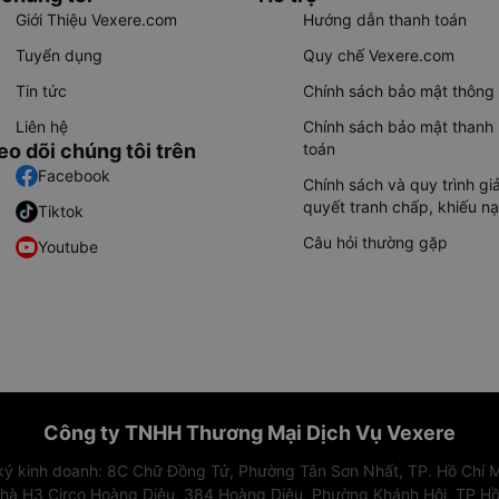
Giới Thiệu Vexere.com
Hướng dẫn thanh toán
Tuyển dụng
Quy chế Vexere.com
Tin tức
Chính sách bảo mật thông 
Liên hệ
Chính sách bảo mật thanh
eo dõi chúng tôi trên
toán
Facebook
Chính sách và quy trình giả
quyết tranh chấp, khiếu nạ
Tiktok
Câu hỏi thường gặp
Youtube
Công ty TNHH Thương Mại Dịch Vụ Vexere
 ký kinh doanh: 8C Chữ Đồng Tử, Phường Tân Sơn Nhất, TP. Hồ Chí M
nhà H3 Circo Hoàng Diệu, 384 Hoàng Diệu, Phường Khánh Hội, TP Hồ