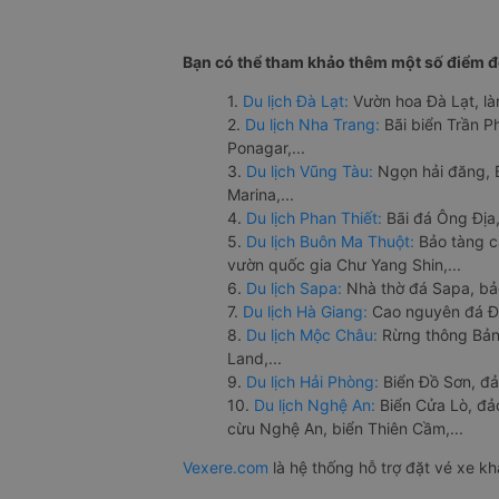
Bạn có thể tham khảo thêm một số điểm đế
1.
Du lịch Đà Lạt:
Vườn hoa Đà Lạt, là
2.
Du lịch Nha Trang:
Bãi biển Trần 
Ponagar,...
3.
Du lịch Vũng Tàu:
Ngọn hải đăng, 
Marina,...
4.
Du lịch Phan Thiết:
Bãi đá Ông Địa,
5.
Du lịch Buôn Ma Thuột:
Bảo tàng c
vườn quốc gia Chư Yang Shin,...
6.
Du lịch Sapa:
Nhà thờ đá Sapa, bả
7.
Du lịch Hà Giang:
Cao nguyên đá Đồ
8.
Du lịch Mộc Châu:
Rừng thông Bản 
Land,...
9.
Du lịch Hải Phòng:
Biển Đồ Sơn, đả
10.
Du lịch Nghệ An:
Biển Cửa Lò, đ
cừu Nghệ An, biển Thiên Cầm,...
Vexere.com
là hệ thống hỗ trợ đặt vé xe k