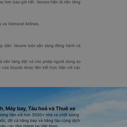
óa hơn bao giờ hết. Vexere hiện là nền tảng
 và Vietravel Airlines.
hấp dẫn. Vexere luôn sẵn sàng đồng hành và
 là nền tảng đặt vé cho phép người dùng so
 của Goyolo được liên kết trực tiếp với các
h, Máy bay, Tàu hoả và Thuê xe
ương tiện với hơn 3000+ nhà xe chất lượng
ốc, tất cả hãng bay và hãng tàu cùng dịch
hắp các tỉnh thành tại Việt Nam.