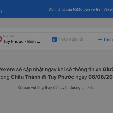
Đơn hàng của tôi
Mở bán vé trên Vexe
fo
Nơi đến
add
Nhập ngày đi
Thêm
. Vexere sẽ cập nhật ngay khi có thông tin xe
Giư
ường
Châu Thành đi Tuy Phước
ngày
08/08/20
Xin bạn vui lòng thay đổi tuyến đường tìm kiếm