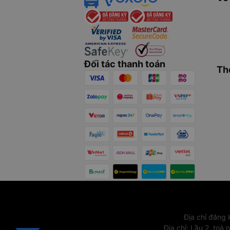
Đối tác thanh toán
Th
Địa chỉ đăng
Địa chỉ
:
Lầu 2, toà 