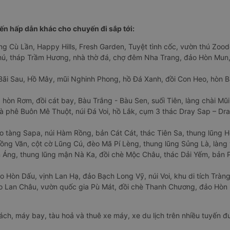
n hấp dẫn khác cho chuyến đi sắp tới:
ng Cù Lần, Happy Hills, Fresh Garden, Tuyệt tình cốc, vườn thú Zoodo
Phú, tháp Trầm Hương, nhà thờ đá, chợ đêm Nha Trang, đảo Hòn Mun,
Bãi Sau, Hồ Mây, mũi Nghinh Phong, hồ Đá Xanh, đồi Con Heo, hòn B
 hòn Rơm, đồi cát bay, Bàu Trắng - Bàu Sen, suối Tiên, làng chài Mũi
à phê Buôn Mê Thuột, núi Đá Voi, hồ Lắk, cụm 3 thác Dray Sap – Dra
o tàng Sapa, núi Hàm Rồng, bản Cát Cát, thác Tiên Sa, thung lũng 
ng Văn, cột cờ Lũng Cú, đèo Mã Pí Lèng, thung lũng Sủng Là, làng 
Áng, thung lũng mận Nà Ka, đồi chè Mộc Châu, thác Dải Yếm, bản P
o Hòn Dấu, vịnh Lan Hạ, đảo Bạch Long Vỹ, núi Voi, khu di tích Tràng
ảo Lan Châu, vườn quốc gia Pù Mát, đồi chè Thanh Chương, đảo Hò
hách, máy bay, tàu hoả và thuê xe máy, xe du lịch trên nhiều tuyến 