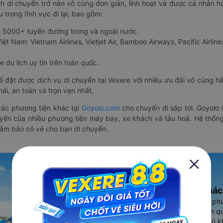
nh di chuyển trở nên vô cùng đơn giản, linh hoạt và được cá nhân h
 trong lĩnh vực đi lại, bao gồm:
n 5000+ tuyến đường trong và ngoài nước.
ệt Nam: Vietnam Airlines, Vietjet Air, Bamboo Airways, Pacific Airlines
 du lịch uy tín trên toàn quốc.
thể đặt được dịch vụ di chuyển tại Vexere với nhiều ưu đãi vô cùng 
i, an toàn và trọn vẹn nhất.
ác phương tiện khác tại
Goyolo.com
cho chuyến đi sắp tới. Goyolo
huyển của nhiều phương tiện máy bay, xe khách và tàu hoả. Hệ thống
đảm bảo có vé cho bạn di chuyển.
Ứng dụng đặt vé Xe khác
Vexere - ứng dụng đặt vé đa ph
cao, 5000+ tuyến đường toàn qu
vụ thuê xe máy, xe du lịch phủ k