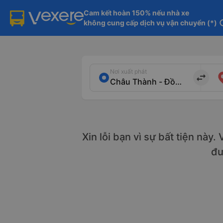
Cam kết hoàn 150% nếu nhà xe

không cung cấp dịch vụ vận chuyển (*)
in
Nơi xuất phát
import_export
Xin lỗi bạn vì sự bất tiện này
đ