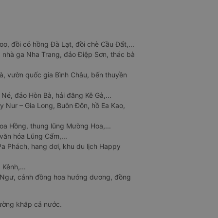
o, đồi cỏ hồng Đà Lạt, đồi chè Cầu Đất,...
 nhà ga Nha Trang, đảo Điệp Sơn, thác bà
à, vườn quốc gia Bình Châu, bến thuyền
 Né, đảo Hòn Bà, hải đăng Kê Gà,...
y Nur – Gia Long, Buôn Đôn, hồ Ea Kao,
Hoa Hồng, thung lũng Mường Hoa,...
văn hóa Lũng Cẩm,...
a Phách, hang dơi, khu du lịch Happy
 Kênh,...
n Ngư, cánh đồng hoa hướng dương, đồng
đường khắp cả nước.