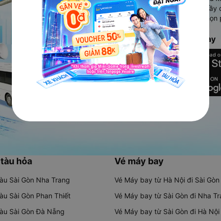
Ứng dụng hiển thị thông tin đầy 
người dùng so sánh và lựa chọn 
chóng và phù hợp nhất.
Tải ứng dụng Vexere ngay
 tàu hỏa
Vé máy bay
tàu Sài Gòn Nha Trang
Vé Máy bay từ Hà Nội đi Sài Gòn
tàu Sài Gòn Phan Thiết
Vé Máy bay từ Sài Gòn đi Nha T
tàu Sài Gòn Đà Nẵng
Vé Máy bay từ Sài Gòn đi Hà Nội