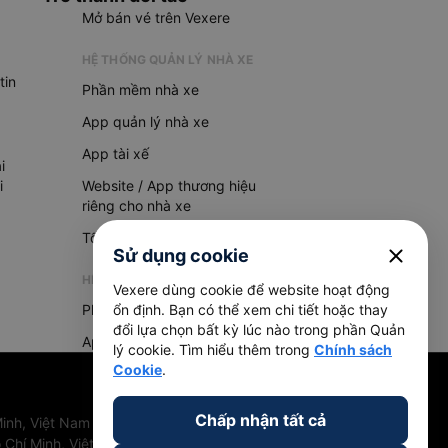
Mở bán vé trên Vexere
HỆ THỐNG QUẢN LÝ NHÀ XE
tin
Phần mềm nhà xe
App quản lý nhà xe
App tài xế
i
i
Website / App thương hiệu
riêng cho nhà xe
Tổng đài AI
close
Sử dụng cookie
HỆ THỐNG QUẢN LÝ HÀNG HOÁ
Vexere dùng cookie để website hoạt động
Phần mềm quản lý hàng hoá
ổn định. Bạn có thể xem chi tiết hoặc thay
đổi lựa chọn bất kỳ lúc nào trong phần Quản
App quản lý hàng hoá
lý cookie. Tìm hiểu thêm trong
Chính sách
Cookie
.
Chấp nhận tất cả
inh, Việt Nam
 Chí Minh, Việt Nam