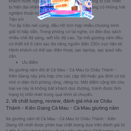
khách nước ngoài. Nhà xe vẫn chú trọng trang bị các thiết
bị hiện đại nhằm đảm bảo cho quý khách hàng có những trải
nghiệm thoải mái nhất trong suốt chuyến đi.
Tiện ích
Tivi ốp trần nét cứng, đầu HD tích hợp nhiều chương trình
giải trí hấp dẫn. Trong phòng có tai nghe, có đèn đọc sách
nhiều chế độ sáng, wifi tốc độ cao. Tại mỗi giường nằm đều
có thiết kế ổ cắm sạc đa năng nguồn điện 220v cực tiện lợi.
Hành khách có thể sạc điện thoại, sạc laptop, sạc ipad nếu
cần.
Ưu điểm
Xe giường nằm đôi đi Cà Mau - Cà Mau từ Châu Thành -
Kiên Giang này phù hợp cho các cặp đôi hoặc gia đình có bé
nhỏ vì diện tích phòng rộng, riêng tư. Một điểm cộng lớn cho
loại xe này là không bắt khách dọc đường, tránh được tình
trạng bị nhồi nhét trong quá trình di chuyển.
2. Về chất lượng, review, đánh giá nhà xe Châu
Thành - Kiên Giang Cà Mau - Cà Mau giường nằm
Xe giường nằm đi Cà Mau - Cà Mau từ Châu Thành - Kiên
Giang tốt nhất được phân loại chất lượng dựa trên đánh giá từ
1 đến 5 của khách hàng với các tiêu chí như: Chất lượng xe