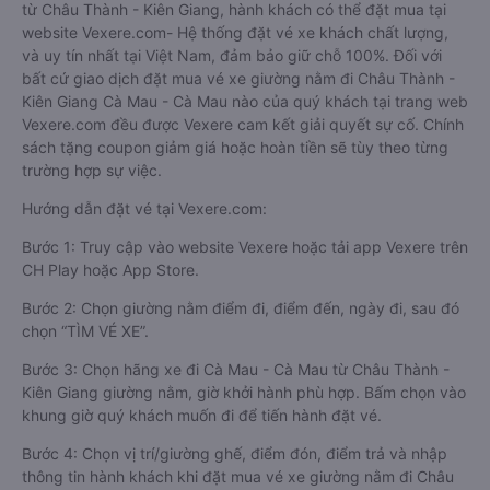
từ Châu Thành - Kiên Giang, hành khách có thể đặt mua tại
website Vexere.com- Hệ thống đặt vé xe khách chất lượng,
và uy tín nhất tại Việt Nam, đảm bảo giữ chỗ 100%. Đối với
bất cứ giao dịch đặt mua vé xe giường nằm đi Châu Thành -
Kiên Giang Cà Mau - Cà Mau nào của quý khách tại trang web
Vexere.com đều được Vexere cam kết giải quyết sự cố. Chính
sách tặng coupon giảm giá hoặc hoàn tiền sẽ tùy theo từng
trường hợp sự việc.
Hướng dẫn đặt vé tại Vexere.com:
Bước 1: Truy cập vào website Vexere hoặc tải app Vexere trên
CH Play hoặc App Store.
Bước 2: Chọn giường nằm điểm đi, điểm đến, ngày đi, sau đó
chọn “TÌM VÉ XE”.
Bước 3: Chọn hãng xe đi Cà Mau - Cà Mau từ Châu Thành -
Kiên Giang giường nằm, giờ khởi hành phù hợp. Bấm chọn vào
khung giờ quý khách muốn đi để tiến hành đặt vé.
Bước 4: Chọn vị trí/giường ghế, điểm đón, điểm trả và nhập
thông tin hành khách khi đặt mua vé xe giường nằm đi Châu