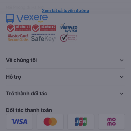
Hải Phòng đi Hà Nội
Xem tất cả tuyến đường
keyboard_arrow_down
Về chúng tôi
keyboard_arrow_down
Hỗ trợ
keyboard_arrow_down
Trở thành đối tác
Đối tác thanh toán