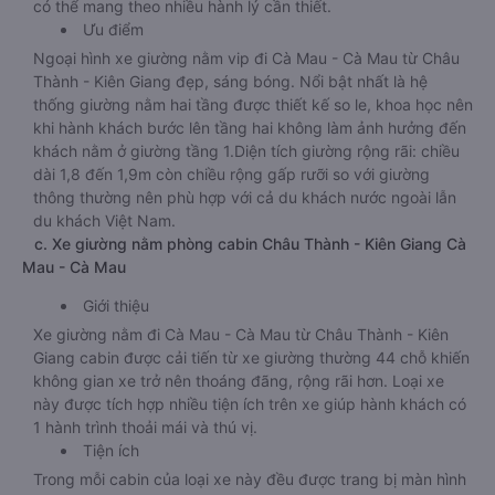
có thể mang theo nhiều hành lý cần thiết.
Ưu điểm
Ngoại hình xe giường nằm vip đi Cà Mau - Cà Mau từ Châu
Thành - Kiên Giang đẹp, sáng bóng. Nổi bật nhất là hệ
thống giường nằm hai tầng được thiết kế so le, khoa học nên
khi hành khách bước lên tầng hai không làm ảnh hưởng đến
khách nằm ở giường tầng 1.Diện tích giường rộng rãi: chiều
dài 1,8 đến 1,9m còn chiều rộng gấp rưỡi so với giường
thông thường nên phù hợp với cả du khách nước ngoài lẫn
du khách Việt Nam.
c. Xe giường nằm phòng cabin Châu Thành - Kiên Giang Cà
Mau - Cà Mau
Giới thiệu
Xe giường nằm đi Cà Mau - Cà Mau từ Châu Thành - Kiên
Giang cabin được cải tiến từ xe giường thường 44 chỗ khiến
không gian xe trở nên thoáng đãng, rộng rãi hơn. Loại xe
này được tích hợp nhiều tiện ích trên xe giúp hành khách có
1 hành trình thoải mái và thú vị.
Tiện ích
Trong mỗi cabin của loại xe này đều được trang bị màn hình