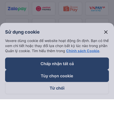
close
Sử dụng cookie
Vexere dùng cookie để website hoạt động ổn định. Bạn có thể
xem chi tiết hoặc thay đổi lựa chọn bất kỳ lúc nào trong phần
Quản lý cookie. Tìm hiểu thêm trong
Chính sách Cookie
.
Chấp nhận tất cả
Tùy chọn cookie
Từ chối
Theo dõi chúng tôi trên
Facebook
Tiktok
Youtube