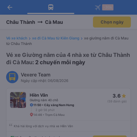
arrow_back
Tải app Vexere ngay!
Tải app Vexere
-30k
Mở app
Mở app
Nhận ưu đãi thành viên độc
-30k/ghế khi đặt vé máy bay qua
quyền
app
Châu Thành
Cà Mau
Chọn ngày
Vé xe khách
xe đi Cà Mau từ Kiên Giang
xe giường nằm đi Cà Mau
từ Châu Thành
Vé xe Giường nằm của 4 nhà xe từ Châu Thành
đi Cà Mau
: 2 chuyến mỗi ngày
Vexere Team
Ngày cập nhật: 06/08/2026
Hiền Vân
3.6
Giường nằm 40 chỗ
(59 đánh giá)
11:50 • Cây xăng Nam Hưng
2 giờ 56 phút
14:46 • Trạm Cà Mau
Khá hài lòng với dịch vụ nhà xe Hiền Vân