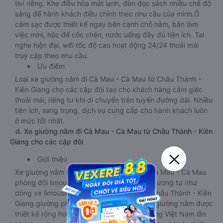
tivi riêng. Khe điều hòa mát lạnh, đèn đọc sách nhiều chế độ
sáng để hành khách điều chỉnh theo nhu cầu của mình.Ổ
cắm sạc được thiết kế ngay bên cạnh chỗ nằm, bàn làm
việc mini, hộc để cốc chén, nước uống đầy đủ tiện ích. Tai
nghe hiện đại, wifi tốc độ cao hoạt động 24/24 thoải mái
truy cập theo nhu cầu.
Ưu điểm
Loại xe giường nằm đi Cà Mau - Cà Mau từ Châu Thành -
Kiên Giang cho các cặp đôi tạo cho khách hàng cảm giác
thoải mái, riêng tư khi di chuyển trên tuyến đường dài. Nhiều
tiện ích, sang trọng, dịch vụ cung cấp cho hành khách luôn
ở mức tốt nhất.
d. Xe giường nằm đi Cà Mau - Cà Mau từ Châu Thành - Kiên
Giang cho các cặp đôi
Giới thiệu
Xe giường nằm Châu Thành - Kiên Giang Cà Mau - Cà Mau
phòng đôi limousine là dòng xe có thiết kế tương tự như
dòng xe limousine đi Cà Mau - Cà Mau từ Châu Thành - Kiên
Giang giường phòng. Tuy nhiên kích thước giường nằm được
thiết kế rộng hơn, phù hợp với cả khách hàng Việt Nam lẫn