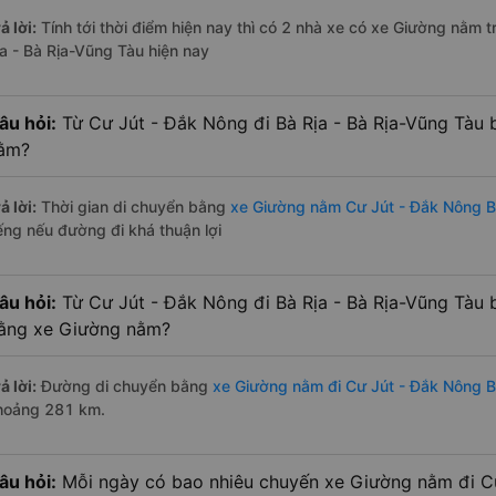
ả lời:
Tính tới thời điểm hiện nay thì có 2 nhà xe có xe Giường nằm 
ịa - Bà Rịa-Vũng Tàu hiện nay
âu hỏi:
Từ Cư Jút - Đắk Nông đi Bà Rịa - Bà Rịa-Vũng Tàu 
ằm?
ả lời:
Thời gian di chuyển bằng
xe Giường nằm Cư Jút - Đắk Nông Bà
iếng nếu đường đi khá thuận lợi
âu hỏi:
Từ Cư Jút - Đắk Nông đi Bà Rịa - Bà Rịa-Vũng Tàu 
ằng xe Giường nằm?
ả lời:
Đường di chuyển bằng
xe Giường nằm đi Cư Jút - Đắk Nông B
hoảng 281 km.
âu hỏi:
Mỗi ngày có bao nhiêu chuyến xe Giường nằm đi Cư