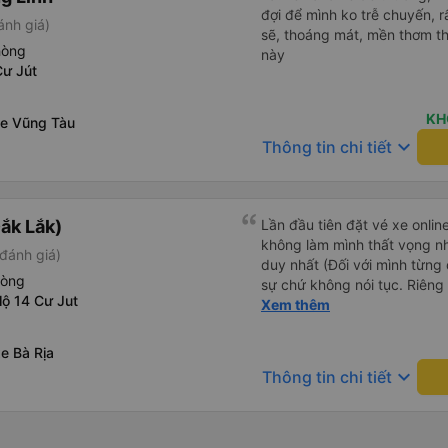
đợi để mình ko trễ chuyến, r
ánh giá)
sẽ, thoáng mát, mền thơm th
hòng
này
Cư Jút
KH
xe Vũng Tàu
keyboard_arrow_down
Thông tin chi tiết
ắk Lắk)
Lần đầu tiên đặt vé xe onlin
không làm mình thất vọng n
đánh giá)
duy nhất (Đối với mình từng đ
hòng
sự chứ không nói tục. Riêng 
lộ 14 Cư Jut
rồi. Chú tài xế còn uống pe
Xem thêm
hút thuốc phè phè như các x
Được nằm đúng giường đã đặ
e Bà Rịa
keyboard_arrow_down
Thông tin chi tiết