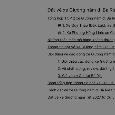
Đặt vé xe Giường nằm đi Bà Rịa
Tổng hợp TOP 2 xe Giường nằm đi Bà Rịa
🚌 1. Xe Quý Thảo (Đắk Lắk): xe 
🚌 2. Xe Phương Hồng Linh: xe Giư
Những thắc mắc mà hàng khách thường g
Thông tin đặt vé xe Giường nằm Cư Jút 
Giới thiệu về các dòng xe Giường nằm đi
1. Giới thiệu các dòng xe Giường 
2. Về chất lượng, review, đánh gi
3. Giá vé xe Cư Jút Bà Rịa
Bảng tổng hợp thông tin nhà xe Cư Jút -
Cách đặt vé xe Giường nằm đi Bà Rịa từ
Đặt vé xe Giường nằm Tết 2027 từ Cư Jú