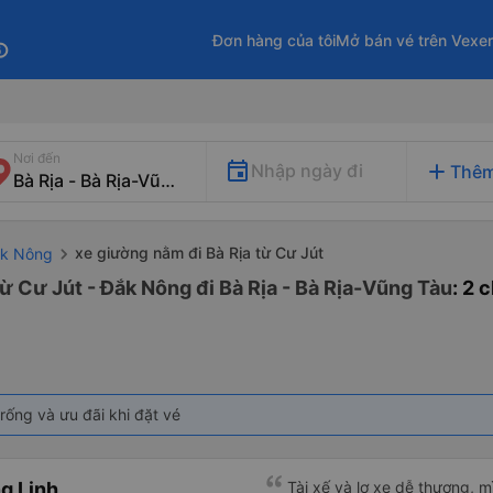
Đơn hàng của tôi
Mở bán vé trên Vexe
fo
Nơi đến
add
Nhập ngày đi
Thêm
xe giường nằm đi Bà Rịa từ Cư Jút
ăk Nông
ừ Cư Jút - Đắk Nông đi Bà Rịa - Bà Rịa-Vũng Tàu
: 2 
rống và ưu đãi khi đặt vé
g Linh
Tài xế và lơ xe dễ thương, 