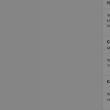
R
Tr
k
H
C
s
Tr
1
C
Tr
v