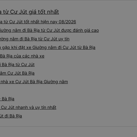
 từ Cư Jút giá tốt nhất
 từ Cư Jút tốt nhất hiện nay 08/2026
Giường nằm đi Bà Rịa từ Cư Jút được đánh giá cao
ờng nằm đi Bà Rịa từ Cư Jút uy tín
ặp khi đặt xe Giường nằm đi Cư Jút từ Bà Rịa
Bà Rịa của các nhà xe
 Bà Rịa từ Cư Jút
nằm Cư Jút Bà Rịa
á nhà xe Cư Jút Bà Rịa Giường nằm
 Bà Rịa
 Cư Jút nhanh và uy tín nhất
t đi Bà Rịa