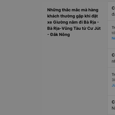
C
Những thắc mắc mà hàng
đ
khách thường gặp khi đặt
xe Giường nằm đi Bà Rịa -
Tr
Bà Rịa-Vũng Tàu từ Cư Jút
t
- Đắk Nông
N
C
n
Tr
3
J
C
N