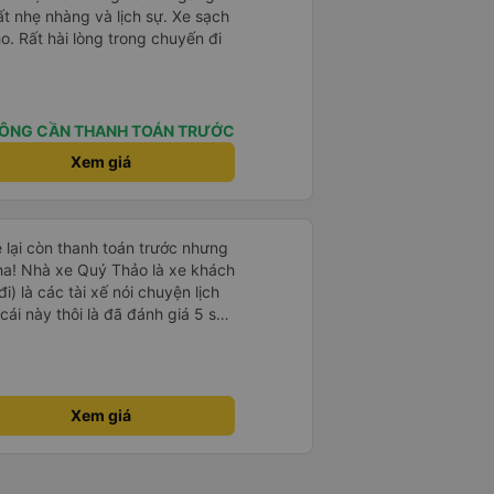
ất nhẹ nhàng và lịch sự. Xe sạch
o. Rất hài lòng trong chuyến đi
ÔNG CẦN THANH TOÁN TRƯỚC
Xem giá
e lại còn thanh toán trước nhưng
ha! Nhà xe Quý Thảo là xe khách
i) là các tài xế nói chuyện lịch
cái này thôi là đã đánh giá 5 sao
psi rất dễ thương chứ không có
e khác. Đón trả đúng điểm.
t. Nói chung 10 điểm.
Xem giá