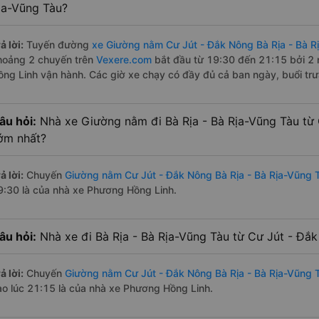
ịa-Vũng Tàu?
ả lời:
Tuyến đường
xe Giường nằm Cư Jút - Đắk Nông Bà Rịa - Bà R
hoảng 2 chuyến trên
Vexere.com
bắt đầu từ 19:30 đến 21:15 bởi 2
ồng Linh vận hành. Các giờ xe chạy có đầy đủ cả ban ngày, buổi trư
âu hỏi:
Nhà xe Giường nằm đi Bà Rịa - Bà Rịa-Vũng Tàu từ
ớm nhất?
ả lời:
Chuyến
Giường nằm Cư Jút - Đắk Nông Bà Rịa - Bà Rịa-Vũng 
9:30 là của nhà xe Phương Hồng Linh.
âu hỏi:
Nhà xe đi Bà Rịa - Bà Rịa-Vũng Tàu từ Cư Jút - Đắk
ả lời:
Chuyến
Giường nằm Cư Jút - Đắk Nông Bà Rịa - Bà Rịa-Vũng 
ào lúc 21:15 là của nhà xe Phương Hồng Linh.