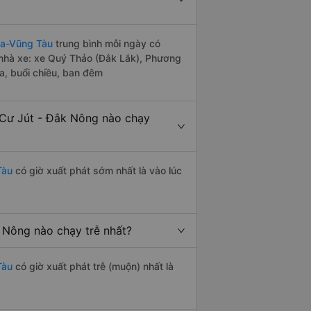
ịa-Vũng Tàu
trung bình mỗi ngày có
 nhà xe: xe Quý Thảo (Đắk Lắk), Phương
a, buổi chiều, ban đêm
 Cư Jút - Đắk Nông nào chạy
Tàu
có giờ xuất phát sớm nhất là vào lúc
 Nông nào chạy trễ nhất?
Tàu
có giờ xuất phát trễ (muộn) nhất là