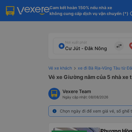
Cam kết hoàn 150% nếu nhà xe

không cung cấp dịch vụ vận chuyển (*)
in
Nơi xuất phát
import_export
Vé xe khách
xe đi Bà Rịa-Vũng Tàu từ Đ
Vé xe Giường nằm của 5 nhà xe t
Vexere Team
Ngày cập nhật: 08/08/2026
Chọn ngày đi để xem giá vé, số ghế t
info
Phương Hồn