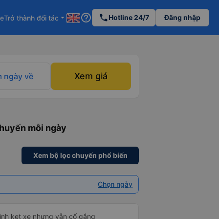
help_outline
phone
Hotline 24/7
Đăng nhập
re
Trở thành đối tác
arrow_drop_down
Xem giá
 ngày về
chuyến mỗi ngày
Xem bộ lọc chuyến phổ biến
Chọn ngày
mình kẹt xe nhưng vẫn cố gắng