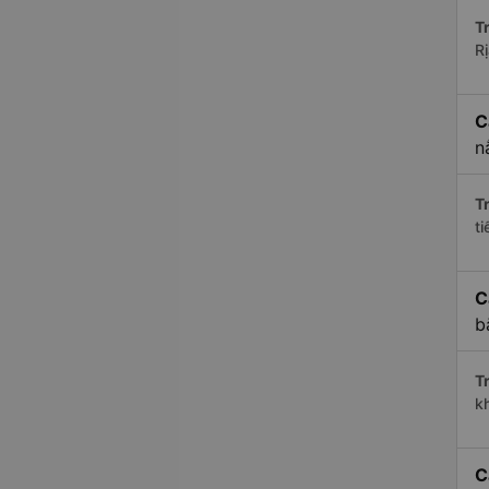
Tr
R
C
n
Tr
t
C
b
Tr
k
C