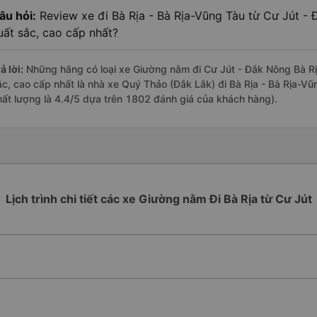
âu hỏi:
Review xe đi Bà Rịa - Bà Rịa-Vũng Tàu từ Cư Jút - 
uất sắc, cao cấp nhất?
ả lời:
Những hãng có loại xe Giường nằm đi Cư Jút - Đắk Nông Bà Rịa
ắc, cao cấp nhất là nhà xe Quý Thảo (Đắk Lắk) đi Bà Rịa - Bà Rịa-V
hất lượng là 4.4/5 dựa trên 1802 đánh giá của khách hàng).
Lịch trình chi tiết các xe Giường nằm Đi Bà Rịa từ Cư Jút