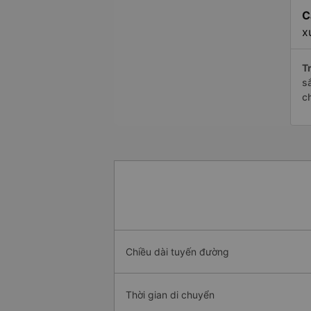
C
x
Tr
s
c
Chiều dài tuyến đường
Thời gian di chuyển