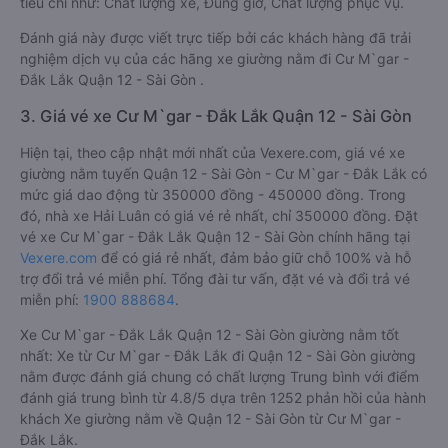
tiêu chí như: Chất lượng xe, Đúng giờ, Chất lượng phục vụ.
Đánh giá này được viết trực tiếp bởi các khách hàng đã trải
nghiệm dịch vụ của các hãng xe giường nằm đi Cư M`gar -
Đắk Lắk Quận 12 - Sài Gòn .
3. Giá vé xe Cư M`gar - Đắk Lắk Quận 12 - Sài Gòn
Hiện tại, theo cập nhật mới nhất của Vexere.com, giá vé xe
giường nằm tuyến Quận 12 - Sài Gòn - Cư M`gar - Đắk Lắk có
mức giá dao động từ 350000 đồng - 450000 đồng. Trong
đó, nhà xe Hải Luân có giá vé rẻ nhất, chỉ 350000 đồng. Đặt
vé xe Cư M`gar - Đắk Lắk Quận 12 - Sài Gòn chính hãng tại
Vexere.com
để có giá rẻ nhất, đảm bảo giữ chỗ 100% và hỗ
trợ đổi trả vé miễn phí. Tổng đài tư vấn, đặt vé và đổi trả vé
miễn phí:
1900 888684
.
Xe Cư M`gar - Đắk Lắk Quận 12 - Sài Gòn giường nằm tốt
nhất: Xe từ Cư M`gar - Đắk Lắk đi Quận 12 - Sài Gòn giường
nằm được đánh giá chung có chất lượng Trung bình với điểm
đánh giá trung bình từ 4.8/5 dựa trên 1252 phản hồi của hành
khách Xe giường nằm về Quận 12 - Sài Gòn từ Cư M`gar -
Đắk Lắk.