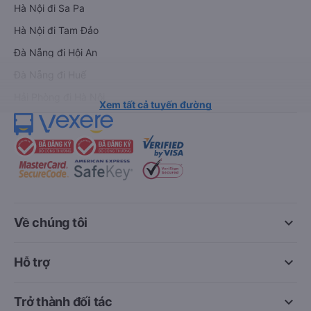
Hà Nội đi Sa Pa
Hà Nội đi Tam Đảo
Đà Nẵng đi Hội An
Đà Nẵng đi Huế
Hải Phòng đi Hà Nội
Xem tất cả tuyến đường
keyboard_arrow_down
Về chúng tôi
keyboard_arrow_down
Hỗ trợ
keyboard_arrow_down
Trở thành đối tác