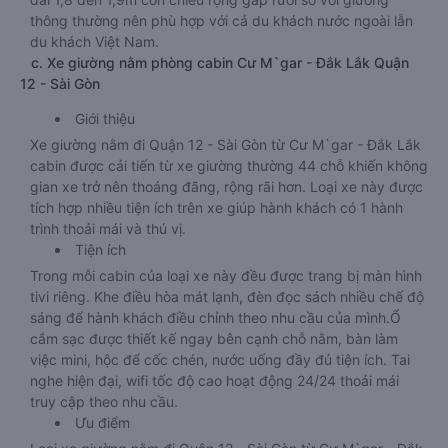
thông thường nên phù hợp với cả du khách nước ngoài lẫn
du khách Việt Nam.
c. Xe giường nằm phòng cabin Cư M`gar - Đắk Lắk Quận
12 - Sài Gòn
Giới thiệu
Xe giường nằm đi Quận 12 - Sài Gòn từ Cư M`gar - Đắk Lắk
cabin được cải tiến từ xe giường thường 44 chỗ khiến không
gian xe trở nên thoáng đãng, rộng rãi hơn. Loại xe này được
tích hợp nhiều tiện ích trên xe giúp hành khách có 1 hành
trình thoải mái và thú vị.
Tiện ích
Trong mỗi cabin của loại xe này đều được trang bị màn hình
tivi riêng. Khe điều hòa mát lạnh, đèn đọc sách nhiều chế độ
sáng để hành khách điều chỉnh theo nhu cầu của mình.Ổ
cắm sạc được thiết kế ngay bên cạnh chỗ nằm, bàn làm
việc mini, hộc để cốc chén, nước uống đầy đủ tiện ích. Tai
nghe hiện đại, wifi tốc độ cao hoạt động 24/24 thoải mái
truy cập theo nhu cầu.
Ưu điểm