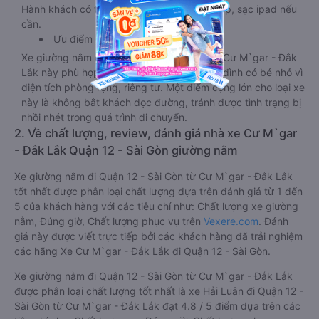
Hành khách có thể sạc điện thoại, sạc laptop, sạc ipad nếu
cần.
Ưu điểm
Xe giường nằm đôi đi Quận 12 - Sài Gòn từ Cư M`gar - Đắk
Lắk này phù hợp cho các cặp đôi hoặc gia đình có bé nhỏ vì
diện tích phòng rộng, riêng tư. Một điểm cộng lớn cho loại xe
này là không bắt khách dọc đường, tránh được tình trạng bị
nhồi nhét trong quá trình di chuyển.
2. Về chất lượng, review, đánh giá nhà xe Cư M`gar
- Đắk Lắk Quận 12 - Sài Gòn giường nằm
Xe giường nằm đi Quận 12 - Sài Gòn từ Cư M`gar - Đắk Lắk
tốt nhất được phân loại chất lượng dựa trên đánh giá từ 1 đến
5 của khách hàng với các tiêu chí như: Chất lượng xe giường
nằm, Đúng giờ, Chất lượng phục vụ trên
Vexere.com
. Đánh
giá này được viết trực tiếp bởi các khách hàng đã trải nghiệm
các hãng Xe Cư M`gar - Đắk Lắk đi Quận 12 - Sài Gòn.
Xe giường nằm đi Quận 12 - Sài Gòn từ Cư M`gar - Đắk Lắk
được phân loại chất lượng tốt nhất là xe Hải Luân đi Quận 12 -
Sài Gòn từ Cư M`gar - Đắk Lắk đạt 4.8 / 5 điểm dựa trên các