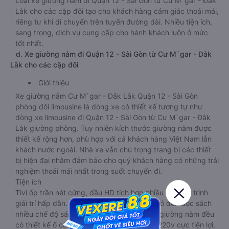
Loại xe giường nằm đi Quận 12 - Sài Gòn từ Cư M`gar - Đắk
Lắk cho các cặp đôi tạo cho khách hàng cảm giác thoải mái,
riêng tư khi di chuyển trên tuyến đường dài. Nhiều tiện ích,
sang trọng, dịch vụ cung cấp cho hành khách luôn ở mức
tốt nhất.
d. Xe giường nằm đi Quận 12 - Sài Gòn từ Cư M`gar - Đắk
Lắk cho các cặp đôi
Giới thiệu
Xe giường nằm Cư M`gar - Đắk Lắk Quận 12 - Sài Gòn
phòng đôi limousine là dòng xe có thiết kế tương tự như
dòng xe limousine đi Quận 12 - Sài Gòn từ Cư M`gar - Đắk
Lắk giường phòng. Tuy nhiên kích thước giường nằm được
thiết kế rộng hơn, phù hợp với cả khách hàng Việt Nam lẫn
khách nước ngoài. Nhà xe vẫn chú trọng trang bị các thiết
bị hiện đại nhằm đảm bảo cho quý khách hàng có những trải
nghiệm thoải mái nhất trong suốt chuyến đi.
Tiện ích
Tivi ốp trần nét cứng, đầu HD tích hợp nhiều chương trình
giải trí hấp dẫn. Trong phòng có tai nghe, có đèn đọc sách
nhiều chế độ sáng, wifi tốc độ cao. Tại mỗi giường nằm đều
có thiết kế ổ cắm sạc đa năng nguồn điện 220v cực tiện lợi.