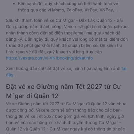
Bên cạnh đó, quý khách cũng có thể thanh toán vé
thông qua các ví Momo, ZaloPay, AirPay, VNPay,…
Sau khi thanh toán vé xe Cư M`gar - Đắk Lắk Quận 12 - Sài
Gòn giường nằm thành công, Vexere sẽ gửi tin nhắn/email xác
nhận thành công đến số điện thoại/email mà quý khách đã
đăng ký. Đến ngày đi, quý khách vui lòng có mặt tại điểm đón
trước 30 phút giờ khởi hành để chuẩn bị lên xe. Để kiểm tra
tình trạng vé đã đặt, quý khách vui lòng truy cập
https://vexere.com/vi-VN/booking/ticketinfo
Xem hướng dẫn chi tiết đặt vé xe, minh họa bằng hình ảnh
tại
đây
.
Đặt vé xe Giường nằm Tết 2027 từ Cư
M`gar đi Quận 12
Vé xe Giường nằm tết 2027 từ Cư M`gar đi Quận 12 vẫn chưa
được công bố. Vexere.com sẽ sớm thông báo cho các bạn
thông tin vé xe Tết 2027 bao gồm giá vé, lịch trình, ngày giờ
bán vé của các hãng xe khách đi tuyến đường Cư M`gar -
Quận 12 và Quận 12 - Cư M`gar ngay khi có thông tin từ các