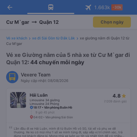
arrow_back
Tải app Vexere ngay!
Tải app Vexere
1.663
k
-30k
Mở app
Mở app
Nhận ưu đãi thành viên độc
-30k/ghế khi đặt vé máy bay qua
quyền
app
Cư M`gar
Quận 12
Chọn ngày
Vé xe khách
xe đi Sài Gòn từ Đắk Lắk
xe giường nằm đi Quận 12 từ
Cư M'gar
Vé xe Giường nằm của 5 nhà xe từ Cư M`gar đi
Quận 12
: 44 chuyến mỗi ngày
Vexere Team
Ngày cập nhật: 08/08/2026
Hải Luân
4.8
Limousine 34 giường
(1209 đánh giá)
Limousine 24 Phòng
18:17 • Văn phòng Buôn Hồ
9 giờ 45 phút
04:02 • Văn phòng Sài Gòn
Lần đầu đi xe Hải Luân, mình đi từ Buôn Hồ vô SG, tài xế và phụ xe dễ
thương. Xe ko có mùi như 1 số xe mình từng đi, sắp xếp vị trí chính xác, trả
đúng nơi khách đăng kí. Mong nhà xe luôn uy tín và nhiệt tình để có nhiều