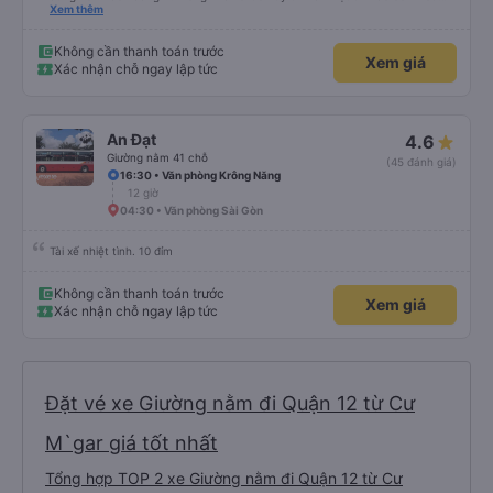
khách hàng hơn nữa
Xem thêm
Không cần thanh toán trước
Xem giá
Xác nhận chỗ ngay lập tức
An Đạt
4.6
Giường nằm 41 chỗ
(45 đánh giá)
16:30 • Văn phòng Krông Năng
12 giờ
04:30 • Văn phòng Sài Gòn
Tài xế nhiệt tình. 10 đỉm
Không cần thanh toán trước
Xem giá
Xác nhận chỗ ngay lập tức
Đặt vé xe Giường nằm đi Quận 12 từ Cư
M`gar giá tốt nhất
Tổng hợp TOP 2 xe Giường nằm đi Quận 12 từ Cư