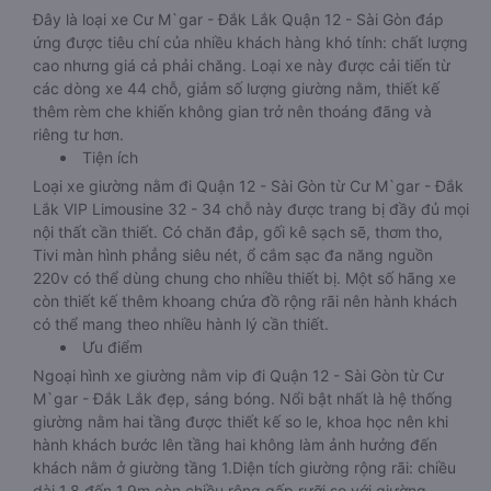
Đây là loại xe Cư M`gar - Đắk Lắk Quận 12 - Sài Gòn đáp
ứng được tiêu chí của nhiều khách hàng khó tính: chất lượng
cao nhưng giá cả phải chăng. Loại xe này được cải tiến từ
các dòng xe 44 chỗ, giảm số lượng giường nằm, thiết kế
thêm rèm che khiến không gian trở nên thoáng đãng và
riêng tư hơn.
Tiện ích
Loại xe giường nằm đi Quận 12 - Sài Gòn từ Cư M`gar - Đắk
Lắk VIP Limousine 32 - 34 chỗ này được trang bị đầy đủ mọi
nội thất cần thiết. Có chăn đắp, gối kê sạch sẽ, thơm tho,
Tivi màn hình phẳng siêu nét, ổ cắm sạc đa năng nguồn
220v có thể dùng chung cho nhiều thiết bị. Một số hãng xe
còn thiết kế thêm khoang chứa đồ rộng rãi nên hành khách
có thể mang theo nhiều hành lý cần thiết.
Ưu điểm
Ngoại hình xe giường nằm vip đi Quận 12 - Sài Gòn từ Cư
M`gar - Đắk Lắk đẹp, sáng bóng. Nổi bật nhất là hệ thống
giường nằm hai tầng được thiết kế so le, khoa học nên khi
hành khách bước lên tầng hai không làm ảnh hưởng đến
khách nằm ở giường tầng 1.Diện tích giường rộng rãi: chiều
dài 1,8 đến 1,9m còn chiều rộng gấp rưỡi so với giường