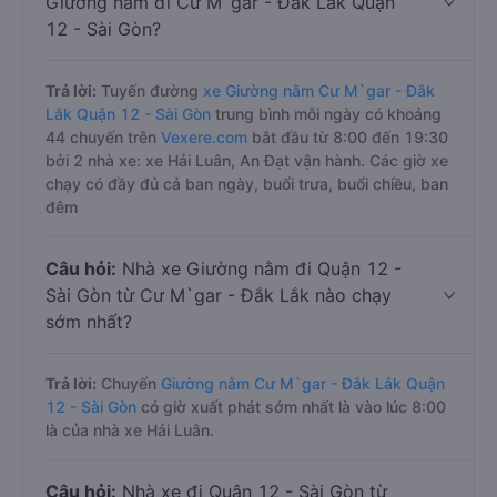
Giường nằm đi Cư M`gar - Đắk Lắk Quận
12 - Sài Gòn?
Trả lời:
Tuyến đường
xe Giường nằm Cư M`gar - Đắk
Lắk Quận 12 - Sài Gòn
trung bình mỗi ngày có khoảng
44 chuyến trên
Vexere.com
bắt đầu từ 8:00 đến 19:30
bởi 2 nhà xe: xe Hải Luân, An Đạt vận hành. Các giờ xe
chạy có đầy đủ cả ban ngày, buổi trưa, buổi chiều, ban
đêm
Câu hỏi:
Nhà xe Giường nằm đi Quận 12 -
Sài Gòn từ Cư M`gar - Đắk Lắk nào chạy
sớm nhất?
Trả lời:
Chuyến
Giường nằm Cư M`gar - Đắk Lắk Quận
12 - Sài Gòn
có giờ xuất phát sớm nhất là vào lúc 8:00
là của nhà xe Hải Luân.
Câu hỏi:
Nhà xe đi Quận 12 - Sài Gòn từ