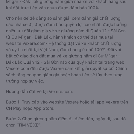
M`gar - Đắk Lắk giường nằm giữa nhà xe với khách hàng sau
khi đặt trực tiếp vẫn chưa được đảm bảo 100%.
Cho nên để dễ dàng so sánh giá, xem đánh giá chất lượng
các nhà xe đi, được đảm bảo quyền lợi cao nhất, được hưởng
nhiều ưu đãi giảm giá vé xe giường nằm đi Quận 12 - Sài Gòn
từ Cư M`gar - Đắk Lắk, hành khách có thể đặt mua tại
website Vexere.com- Hệ thống đặt vé xe khách chất lượng,
và uy tín nhất tại Việt Nam, đảm bảo giữ chỗ 100%. Đối với
bất cứ giao dịch đặt mua vé xe giường nằm đi Cư M`gar -
Đắk Lắk Quận 12 - Sài Gòn nào của quý khách tại trang web
Vexere.com đều được Vexere cam kết giải quyết sự cố. Chính
sách tặng coupon giảm giá hoặc hoàn tiền sẽ tùy theo từng
trường hợp sự việc.
Hướng dẫn đặt vé tại Vexere.com:
Bước 1: Truy cập vào website Vexere hoặc tải app Vexere trên
CH Play hoặc App Store.
Bước 2: Chọn giường nằm điểm đi, điểm đến, ngày đi, sau đó
chọn “TÌM VÉ XE”.