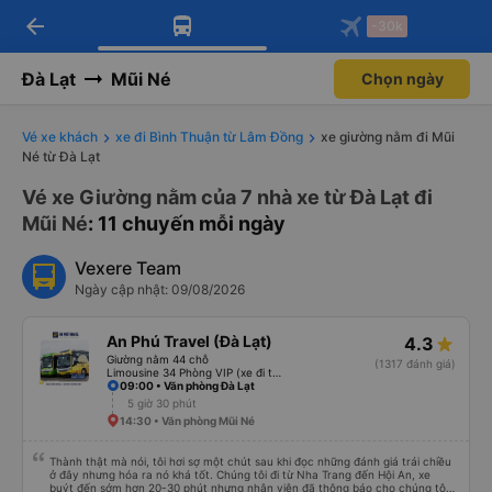
arrow_back
Tải app Vexere ngay!
Tải app Vexere
-30k
Mở app
Mở app
Nhận ưu đãi thành viên độc
-30k/ghế khi đặt vé máy bay qua
quyền
app
Đà Lạt
Mũi Né
Chọn ngày
Vé xe khách
xe đi Bình Thuận từ Lâm Đồng
xe giường nằm đi Mũi
Né từ Đà Lạt
Vé xe Giường nằm của 7 nhà xe từ Đà Lạt đi
Mũi Né
: 11 chuyến mỗi ngày
Vexere Team
Ngày cập nhật: 09/08/2026
An Phú Travel (Đà Lạt)
4.3
Giường nằm 44 chỗ
(1317 đánh giá)
Limousine 34 Phòng VIP (xe đi thẳng cao tốc)
09:00 • Văn phòng Đà Lạt
5 giờ 30 phút
14:30 • Văn phòng Mũi Né
Thành thật mà nói, tôi hơi sợ một chút sau khi đọc những đánh giá trái chiều
ở đây nhưng hóa ra nó khá tốt. Chúng tôi đi từ Nha Trang đến Hội An, xe
buýt đến sớm hơn 20-30 phút nhưng nhân viên đã thông báo cho chúng tôi