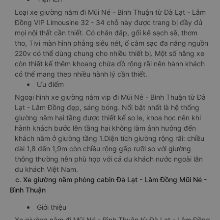
Loại xe giường nằm đi Mũi Né - Bình Thuận từ Đà Lạt - Lâm
Đồng VIP Limousine 32 - 34 chỗ này được trang bị đầy đủ
mọi nội thất cần thiết. Có chăn đắp, gối kê sạch sẽ, thơm
tho, Tivi màn hình phẳng siêu nét, ổ cắm sạc đa năng nguồn
220v có thể dùng chung cho nhiều thiết bị. Một số hãng xe
còn thiết kế thêm khoang chứa đồ rộng rãi nên hành khách
có thể mang theo nhiều hành lý cần thiết.
Ưu điểm
Ngoại hình xe giường nằm vip đi Mũi Né - Bình Thuận từ Đà
Lạt - Lâm Đồng đẹp, sáng bóng. Nổi bật nhất là hệ thống
giường nằm hai tầng được thiết kế so le, khoa học nên khi
hành khách bước lên tầng hai không làm ảnh hưởng đến
khách nằm ở giường tầng 1.Diện tích giường rộng rãi: chiều
dài 1,8 đến 1,9m còn chiều rộng gấp rưỡi so với giường
thông thường nên phù hợp với cả du khách nước ngoài lẫn
du khách Việt Nam.
c. Xe giường nằm phòng cabin Đà Lạt - Lâm Đồng Mũi Né -
Bình Thuận
Giới thiệu
Xe giường nằm đi Mũi Né - Bình Thuận từ Đà Lạt - Lâm Đồng