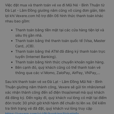
Việc đặt mua và thanh toán vé xe đi Mũi Né - Bình Thuận từ
Đà Lạt - Lâm Đồng giường nằm cũng vô cùng đơn giản, tiện
lợi khi Vexere.com hỗ trợ đến 06 hình thức thanh toán khác
nhau bao gồm:
Thanh toán bằng tiền mặt tại các cửa hàng tiện lợi và
siêu thị gần nhà.
Thanh toán bằng thẻ thanh toán quốc tế (Visa, Master
Card, JCB).
Thanh toán bằng thẻ ATM đã đăng ký thanh toán trực
tuyến (Internet Banking).
Thanh toán bằng hình thức chuyển khoản ngân hàng.
Bên cạnh đó, quý khách cũng có thể thanh toán vé
thông qua các ví Momo, ZaloPay, AirPay, VNPay,…
Sau khi thanh toán vé xe Đà Lạt - Lâm Đồng Mũi Né - Bình
Thuận giường nằm thành công, Vexere sẽ gửi tin nhắn/email
xác nhận thành công đến số điện thoại/email mà quý khách
đã đăng ký. Đến ngày đi, quý khách vui lòng có mặt tại điểm
đón trước 30 phút giờ khởi hành để chuẩn bị lên xe. Để kiểm
tra tình trạng vé đã đặt, quý khách vui lòng truy cập
https://vexere.com/vi-VN/booking/ticketinfo