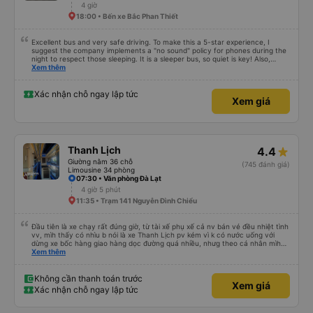
4 giờ
18:00 • Bến xe Bắc Phan Thiết
Excellent bus and very safe driving. To make this a 5-star experience, I
suggest the company implements a "no sound" policy for phones during the
night to respect those sleeping. It is a sleeper bus, so quiet is key! Also,
please display the Wi-Fi password clearly inside the cabin for convenience. I
Xem thêm
would definitely ride with them again! -------------- ​ Xe chất lượng tốt và
tài xế lái xe rất an toàn. Để dịch vụ hoàn hảo hơn, tôi góp ý nhà xe nên có
quy định rõ ràng về việc giữ im lặng (tắt âm thanh điện thoại) vào ban đêm
Xác nhận chỗ ngay lập tức
Xem giá
để tránh làm phiền hành khách khác ngủ. Ngoài ra, nhà xe nên dán sẵn mật
khẩu Wi-Fi trong xe để hành khách dễ dàng sử dụng. Tôi vẫn sẽ tiếp tục ủng
hộ nhà xe trong tương lai!
Thanh Lịch
4.4
Giường nằm 36 chỗ
(745 đánh giá)
Limousine 34 phòng
07:30 • Văn phòng Đà Lạt
4 giờ 5 phút
11:35 • Trạm 141 Nguyễn Đình Chiểu
Đầu tiên là xe chạy rất đúng giờ, từ tài xế phụ xế cả nv bán vé đều nhiệt tình
vv, mìh thấy có nhìu b nói là xe Thanh Lịch pv kém vì k có nước uống với
dừng xe bốc hàng giao hàng dọc đường quá nhiều, nhưg theo cá nhân mìh
thấy với giá có 200k xe giường nằm máy lạnh thì cũg k nên đòi hỏi thêm nữa,
Xem thêm
còn chuỵn dừng dọc đường bốc và giao hàng hóa thì là vấn đề doanh thu
cùa nhà xe mà nên cá nhân mìh k thấy phiền vì chuỵn đó, tuy nhiên những
người bị say sóng thì ngta sẽ vô cùng khó chịu ák 😁, cuối cùng thì mìh chốt
Không cần thanh toán trước
Xem giá
câu cuối là mìh rất hài lòng với nhà xe Thanh Lịch - dv không nuông chiều ng
Xác nhận chỗ ngay lập tức
bị say sóng đâu nhé 😆