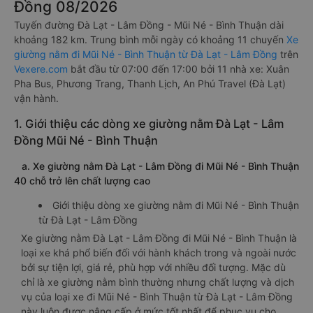
Đồng 08/2026
Tuyến đường Đà Lạt - Lâm Đồng - Mũi Né - Bình Thuận dài
khoảng 182 km. Trung bình mỗi ngày có khoảng 11 chuyến
Xe
giường nằm đi Mũi Né - Bình Thuận từ Đà Lạt - Lâm Đồng
trên
Vexere.com
bắt đầu từ 07:00 đến 17:00 bởi 11 nhà xe: Xuân
Pha Bus, Phương Trang, Thanh Lịch, An Phú Travel (Đà Lạt)
vận hành.
1. Giới thiệu các dòng xe giường nằm Đà Lạt - Lâm
Đồng Mũi Né - Bình Thuận
a. Xe giường nằm Đà Lạt - Lâm Đồng đi Mũi Né - Bình Thuận
40 chỗ trở lên chất lượng cao
Giới thiệu dòng xe giường nằm đi Mũi Né - Bình Thuận
từ Đà Lạt - Lâm Đồng
Xe giường nằm Đà Lạt - Lâm Đồng đi Mũi Né - Bình Thuận là
loại xe khá phổ biến đối với hành khách trong và ngoài nước
bởi sự tiện lợi, giá rẻ, phù hợp với nhiều đối tượng. Mặc dù
chỉ là xe giường nằm bình thường nhưng chất lượng và dịch
vụ của loại xe đi Mũi Né - Bình Thuận từ Đà Lạt - Lâm Đồng
này luôn được nâng cấp ở mức tốt nhất để phục vụ cho