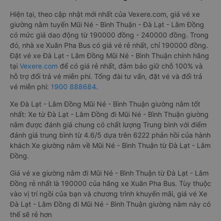
Hiện tại, theo cập nhật mới nhất của Vexere.com, giá vé xe
giường nằm tuyến Mũi Né - Bình Thuận - Đà Lạt - Lâm Đồng
có mức giá dao động từ 190000 đồng - 240000 đồng. Trong
đó, nhà xe Xuân Pha Bus có giá vé rẻ nhất, chỉ 190000 đồng.
Đặt vé xe Đà Lạt - Lâm Đồng Mũi Né - Bình Thuận chính hãng
tại
Vexere.com
để có giá rẻ nhất, đảm bảo giữ chỗ 100% và
hỗ trợ đổi trả vé miễn phí. Tổng đài tư vấn, đặt vé và đổi trả
vé miễn phí:
1900 888684
.
Xe Đà Lạt - Lâm Đồng Mũi Né - Bình Thuận giường nằm tốt
nhất: Xe từ Đà Lạt - Lâm Đồng đi Mũi Né - Bình Thuận giường
nằm được đánh giá chung có chất lượng Trung bình với điểm
đánh giá trung bình từ 4.6/5 dựa trên 6222 phản hồi của hành
khách Xe giường nằm về Mũi Né - Bình Thuận từ Đà Lạt - Lâm
Đồng.
Giá vé xe giường nằm đi Mũi Né - Bình Thuận từ Đà Lạt - Lâm
Đồng rẻ nhất là 190000 của hãng xe Xuân Pha Bus. Tùy thuộc
vào vị trí ngồi của bạn và chương trình khuyến mãi, giá vé Xe
Đà Lạt - Lâm Đồng đi Mũi Né - Bình Thuận giường nằm này có
thể sẽ rẻ hơn