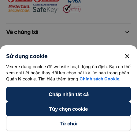
keyboard_arrow_down
Về chúng tôi
keyboard_arrow_down
Hỗ trợ
close
Sử dụng cookie
keyboard_arrow_down
Trở thành đối tác
Vexere dùng cookie để website hoạt động ổn định. Bạn có thể
xem chi tiết hoặc thay đổi lựa chọn bất kỳ lúc nào trong phần
Quản lý cookie. Tìm hiểu thêm trong
Chính sách Cookie
.
Đối tác thanh toán
Chấp nhận tất cả
Tùy chọn cookie
Từ chối