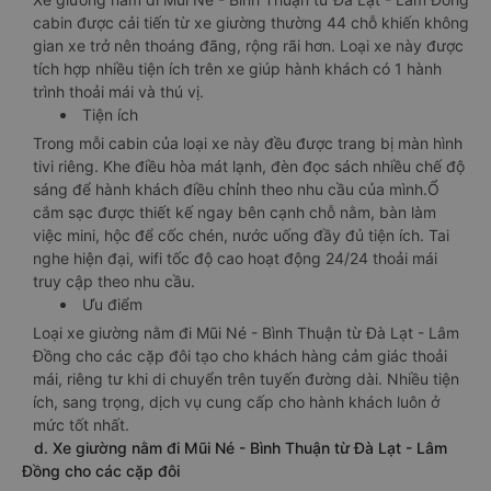
cabin được cải tiến từ xe giường thường 44 chỗ khiến không
gian xe trở nên thoáng đãng, rộng rãi hơn. Loại xe này được
tích hợp nhiều tiện ích trên xe giúp hành khách có 1 hành
trình thoải mái và thú vị.
Tiện ích
Trong mỗi cabin của loại xe này đều được trang bị màn hình
tivi riêng. Khe điều hòa mát lạnh, đèn đọc sách nhiều chế độ
sáng để hành khách điều chỉnh theo nhu cầu của mình.Ổ
cắm sạc được thiết kế ngay bên cạnh chỗ nằm, bàn làm
việc mini, hộc để cốc chén, nước uống đầy đủ tiện ích. Tai
nghe hiện đại, wifi tốc độ cao hoạt động 24/24 thoải mái
truy cập theo nhu cầu.
Ưu điểm
Loại xe giường nằm đi Mũi Né - Bình Thuận từ Đà Lạt - Lâm
Đồng cho các cặp đôi tạo cho khách hàng cảm giác thoải
mái, riêng tư khi di chuyển trên tuyến đường dài. Nhiều tiện
ích, sang trọng, dịch vụ cung cấp cho hành khách luôn ở
mức tốt nhất.
d. Xe giường nằm đi Mũi Né - Bình Thuận từ Đà Lạt - Lâm
Đồng cho các cặp đôi