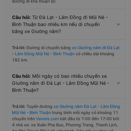
đường đi khá thuận lợi
Câu hỏi:
Từ Đà Lạt - Lâm Đồng đi Mũi Né -
Bình Thuận bao nhiêu km nếu di chuyển
bằng xe Giường nằm?
Trả lời:
Đường di chuyển bằng
xe Giường nằm đi Đà Lạt
- Lâm Đồng Mũi Né - Bình Thuận
có chiều dài khoảng
182 km.
Câu hỏi:
Mỗi ngày có bao nhiêu chuyến xe
Giường nằm đi Đà Lạt - Lâm Đồng Mũi Né -
Bình Thuận?
Trả lời:
Tuyến đường
xe Giường nằm Đà Lạt - Lâm Đồng
Mũi Né - Bình Thuận
trung bình mỗi ngày có khoảng 11
chuyến trên
Vexere.com
bắt đầu từ 7:00 đến 17:00 bởi
4 nhà xe: xe Xuân Pha Bus, Phương Trang, Thanh Lịch,
An Phú Travel (Đà Lạt) vận hành. Các giờ xe chạy có