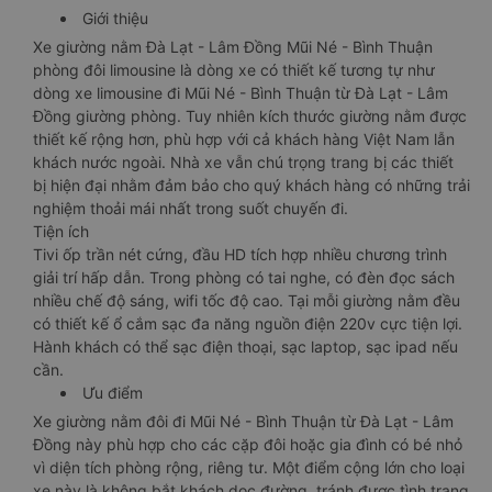
Giới thiệu
Xe giường nằm Đà Lạt - Lâm Đồng Mũi Né - Bình Thuận
phòng đôi limousine là dòng xe có thiết kế tương tự như
dòng xe limousine đi Mũi Né - Bình Thuận từ Đà Lạt - Lâm
Đồng giường phòng. Tuy nhiên kích thước giường nằm được
thiết kế rộng hơn, phù hợp với cả khách hàng Việt Nam lẫn
khách nước ngoài. Nhà xe vẫn chú trọng trang bị các thiết
bị hiện đại nhằm đảm bảo cho quý khách hàng có những trải
nghiệm thoải mái nhất trong suốt chuyến đi.
Tiện ích
Tivi ốp trần nét cứng, đầu HD tích hợp nhiều chương trình
giải trí hấp dẫn. Trong phòng có tai nghe, có đèn đọc sách
nhiều chế độ sáng, wifi tốc độ cao. Tại mỗi giường nằm đều
có thiết kế ổ cắm sạc đa năng nguồn điện 220v cực tiện lợi.
Hành khách có thể sạc điện thoại, sạc laptop, sạc ipad nếu
cần.
Ưu điểm
Xe giường nằm đôi đi Mũi Né - Bình Thuận từ Đà Lạt - Lâm
Đồng này phù hợp cho các cặp đôi hoặc gia đình có bé nhỏ
vì diện tích phòng rộng, riêng tư. Một điểm cộng lớn cho loại
xe này là không bắt khách dọc đường, tránh được tình trạng