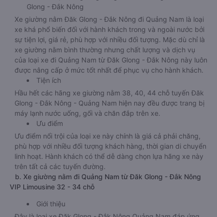
Glong - Đắk Nông
Xe giường nằm Đăk Glong - Đắk Nông đi Quảng Nam là loại
xe khá phổ biến đối với hành khách trong và ngoài nước bởi
sự tiện lợi, giá rẻ, phù hợp với nhiều đối tượng. Mặc dù chỉ là
xe giường nằm bình thường nhưng chất lượng và dịch vụ
của loại xe đi Quảng Nam từ Đăk Glong - Đắk Nông này luôn
được nâng cấp ở mức tốt nhất để phục vụ cho hành khách.
Tiện ích
Hầu hết các hãng xe giường nằm 38, 40, 44 chỗ tuyến Đăk
Glong - Đắk Nông - Quảng Nam hiện nay đều được trang bị
máy lạnh nước uống, gối và chăn đắp trên xe.
Ưu điểm
Ưu điểm nổi trội của loại xe này chính là giá cả phải chăng,
phù hợp với nhiều đối tượng khách hàng, thời gian di chuyển
linh hoạt. Hành khách có thể dễ dàng chọn lựa hãng xe này
trên tất cả các tuyến đường.
b. Xe giường nằm đi Quảng Nam từ Đăk Glong - Đắk Nông
VIP Limousine 32 - 34 chỗ
Giới thiệu
Đây là loại xe Đăk Glong - Đắk Nông Quảng Nam đáp ứng