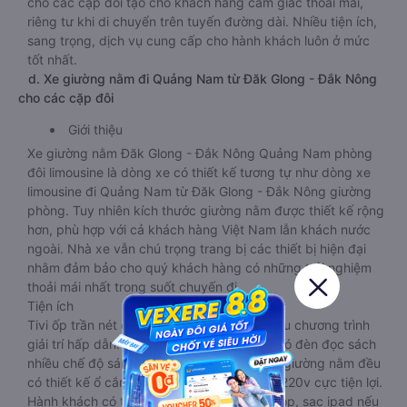
cho các cặp đôi tạo cho khách hàng cảm giác thoải mái,
riêng tư khi di chuyển trên tuyến đường dài. Nhiều tiện ích,
sang trọng, dịch vụ cung cấp cho hành khách luôn ở mức
tốt nhất.
d. Xe giường nằm đi Quảng Nam từ Đăk Glong - Đắk Nông
cho các cặp đôi
Giới thiệu
Xe giường nằm Đăk Glong - Đắk Nông Quảng Nam phòng
đôi limousine là dòng xe có thiết kế tương tự như dòng xe
limousine đi Quảng Nam từ Đăk Glong - Đắk Nông giường
phòng. Tuy nhiên kích thước giường nằm được thiết kế rộng
hơn, phù hợp với cả khách hàng Việt Nam lẫn khách nước
ngoài. Nhà xe vẫn chú trọng trang bị các thiết bị hiện đại
nhằm đảm bảo cho quý khách hàng có những trải nghiệm
thoải mái nhất trong suốt chuyến đi.
Tiện ích
Tivi ốp trần nét cứng, đầu HD tích hợp nhiều chương trình
giải trí hấp dẫn. Trong phòng có tai nghe, có đèn đọc sách
nhiều chế độ sáng, wifi tốc độ cao. Tại mỗi giường nằm đều
có thiết kế ổ cắm sạc đa năng nguồn điện 220v cực tiện lợi.
Hành khách có thể sạc điện thoại, sạc laptop, sạc ipad nếu