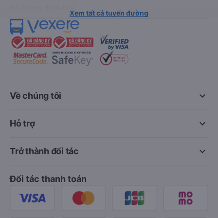
Hải Phòng đi Hà Nội
Xem tất cả tuyến đường
keyboard_arrow_down
Về chúng tôi
keyboard_arrow_down
Hỗ trợ
keyboard_arrow_down
Trở thành đối tác
Đối tác thanh toán