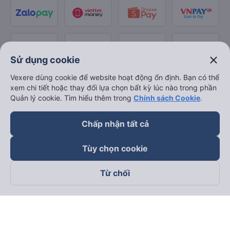
close
Sử dụng cookie
Vexere dùng cookie để website hoạt động ổn định. Bạn có thể
xem chi tiết hoặc thay đổi lựa chọn bất kỳ lúc nào trong phần
Quản lý cookie. Tìm hiểu thêm trong
Chính sách Cookie
.
Chấp nhận tất cả
Tùy chọn cookie
Từ chối
Theo dõi chúng tôi trên
Facebook
Tiktok
Youtube