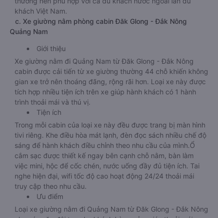
thường nên phù hợp với cả du khách nước ngoài lẫn du
khách Việt Nam.
c. Xe giường nằm phòng cabin Đăk Glong - Đắk Nông
Quảng Nam
Giới thiệu
Xe giường nằm đi Quảng Nam từ Đăk Glong - Đắk Nông
cabin được cải tiến từ xe giường thường 44 chỗ khiến không
gian xe trở nên thoáng đãng, rộng rãi hơn. Loại xe này được
tích hợp nhiều tiện ích trên xe giúp hành khách có 1 hành
trình thoải mái và thú vị.
Tiện ích
Trong mỗi cabin của loại xe này đều được trang bị màn hình
tivi riêng. Khe điều hòa mát lạnh, đèn đọc sách nhiều chế độ
sáng để hành khách điều chỉnh theo nhu cầu của mình.Ổ
cắm sạc được thiết kế ngay bên cạnh chỗ nằm, bàn làm
việc mini, hộc để cốc chén, nước uống đầy đủ tiện ích. Tai
nghe hiện đại, wifi tốc độ cao hoạt động 24/24 thoải mái
truy cập theo nhu cầu.
Ưu điểm
Loại xe giường nằm đi Quảng Nam từ Đăk Glong - Đắk Nông