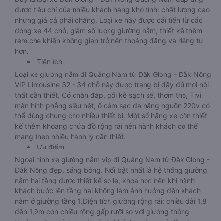
được tiêu chí của nhiều khách hàng khó tính: chất lượng cao
nhưng giá cả phải chăng. Loại xe này được cải tiến từ các
dòng xe 44 chỗ, giảm số lượng giường nằm, thiết kế thêm
rèm che khiến không gian trở nên thoáng đãng và riêng tư
hơn.
Tiện ích
Loại xe giường nằm đi Quảng Nam từ Đăk Glong - Đắk Nông
VIP Limousine 32 - 34 chỗ này được trang bị đầy đủ mọi nội
thất cần thiết. Có chăn đắp, gối kê sạch sẽ, thơm tho, Tivi
màn hình phẳng siêu nét, ổ cắm sạc đa năng nguồn 220v có
thể dùng chung cho nhiều thiết bị. Một số hãng xe còn thiết
kế thêm khoang chứa đồ rộng rãi nên hành khách có thể
mang theo nhiều hành lý cần thiết.
Ưu điểm
Ngoại hình xe giường nằm vip đi Quảng Nam từ Đăk Glong -
Đắk Nông đẹp, sáng bóng. Nổi bật nhất là hệ thống giường
nằm hai tầng được thiết kế so le, khoa học nên khi hành
khách bước lên tầng hai không làm ảnh hưởng đến khách
nằm ở giường tầng 1.Diện tích giường rộng rãi: chiều dài 1,8
đến 1,9m còn chiều rộng gấp rưỡi so với giường thông