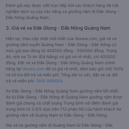
Đánh giá này được viết trực tiếp bởi các khách hàng đã trải
nghiệm dịch vụ của các hãng xe giường nằm đi Đăk Glong -
Đắk Nông Quảng Nam .
3. Giá vé xe Đăk Glong - Đắk Nông Quảng Nam
Hiện tại, theo cập nhật mới nhất của Vexere.com, giá vé xe
giường nằm tuyến Quảng Nam - Đăk Glong - Đắk Nông có
mức giá dao động từ 400000 đồng - 500000 đồng. Trong
đó, nhà xe Tú An (Đà Nẵng) có giá vé rẻ nhất, chỉ 400000
đồng. Đặt vé xe Đăk Glong - Đắk Nông Quảng Nam chính
hãng tại
Vexere.com
để có giá rẻ nhất, đảm bảo giữ chỗ 100%
và hỗ trợ đổi trả vé miễn phí. Tổng đài tư vấn, đặt vé và đổi
trả vé miễn phí:
1900 888684
.
Xe Đăk Glong - Đắk Nông Quảng Nam giường nằm tốt nhất:
Xe từ Đăk Glong - Đắk Nông đi Quảng Nam giường nằm được
đánh giá chung có chất lượng Trung bình với điểm đánh giá
trung bình từ 3.9/5 dựa trên 712 phản hồi của hành khách Xe
giường nằm về Quảng Nam từ Đăk Glong - Đắk Nông.
Giá vé xe giường nằm đi Quảng Nam từ Đăk Glong - Đắk