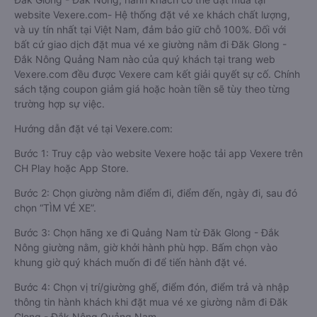
website Vexere.com- Hệ thống đặt vé xe khách chất lượng,
và uy tín nhất tại Việt Nam, đảm bảo giữ chỗ 100%. Đối với
bất cứ giao dịch đặt mua vé xe giường nằm đi Đăk Glong -
Đắk Nông Quảng Nam nào của quý khách tại trang web
Vexere.com đều được Vexere cam kết giải quyết sự cố. Chính
sách tặng coupon giảm giá hoặc hoàn tiền sẽ tùy theo từng
trường hợp sự việc.
Hướng dẫn đặt vé tại Vexere.com:
Bước 1: Truy cập vào website Vexere hoặc tải app Vexere trên
CH Play hoặc App Store.
Bước 2: Chọn giường nằm điểm đi, điểm đến, ngày đi, sau đó
chọn “TÌM VÉ XE”.
Bước 3: Chọn hãng xe đi Quảng Nam từ Đăk Glong - Đắk
Nông giường nằm, giờ khởi hành phù hợp. Bấm chọn vào
khung giờ quý khách muốn đi để tiến hành đặt vé.
Bước 4: Chọn vị trí/giường ghế, điểm đón, điểm trả và nhập
thông tin hành khách khi đặt mua vé xe giường nằm đi Đăk
Glong - Đắk Nông Quảng Nam