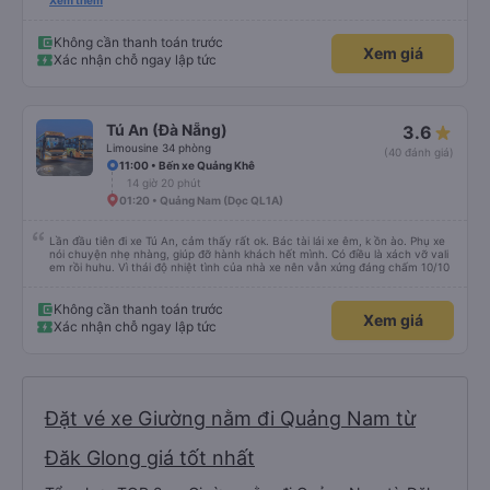
chuyển tới tận nhà. 10đ cho nhà xe, hy vọng nhà xe duy trì được chất lượng
Xem thêm
này. Cảm ơn
Không cần thanh toán trước
Xem giá
Xác nhận chỗ ngay lập tức
Tú An (Đà Nẵng)
3.6
Limousine 34 phòng
(40 đánh giá)
11:00 • Bến xe Quảng Khê
14 giờ 20 phút
01:20 • Quảng Nam (Dọc QL1A)
Lần đầu tiên đi xe Tú An, cảm thấy rất ok. Bác tài lái xe êm, k ồn ào. Phụ xe
nói chuyện nhẹ nhàng, giúp đỡ hành khách hết mình. Có điều là xách vỡ vali
em rồi huhu. Vì thái độ nhiệt tình của nhà xe nên vẫn xứng đáng chấm 10/10
Không cần thanh toán trước
Xem giá
Xác nhận chỗ ngay lập tức
Đặt vé xe Giường nằm đi Quảng Nam từ
Đăk Glong giá tốt nhất