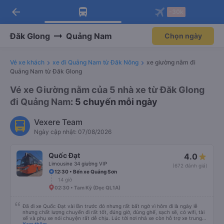
arrow_back
Tải app Vexere ngay!
Tải app Vexere
-30k
Mở app
Mở app
Nhận ưu đãi thành viên độc
-30k/ghế khi đặt vé máy bay qua
quyền
app
Đăk Glong
Quảng Nam
Chọn ngày
Vé xe khách
xe đi Quảng Nam từ Đăk Nông
xe giường nằm đi
Quảng Nam từ Đăk Glong
Vé xe Giường nằm của 5 nhà xe từ Đăk Glong
đi Quảng Nam
: 5 chuyến mỗi ngày
Vexere Team
Ngày cập nhật: 07/08/2026
Quốc Đạt
4.0
Limousine 34 giường VIP
(672 đánh giá)
12:30 • Bến xe Quảng Sơn
14 giờ
02:30 • Tam Kỳ (Dọc QL1A)
Đã đi xe Quốc Đạt vài lần trước đó nhưng rất bất ngờ vì hôm đi là ngày lễ
nhưng chất lượng chuyến đi rất tốt, đúng giờ, đúng ghế, sạch sẽ, có wifi, tài
xế và phụ xe nói chuyện rất dễ chịu. Lúc tới nơi nhà xe còn hỗ trợ xe trung