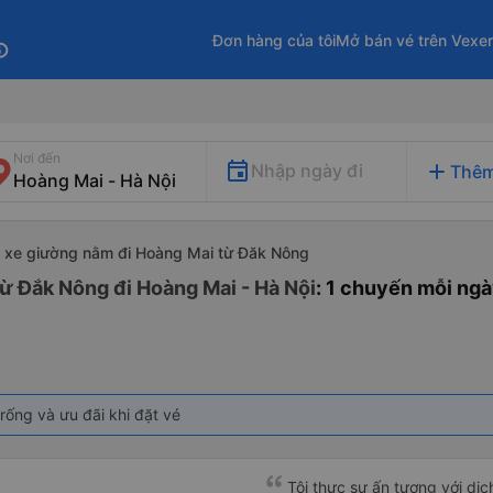
Đơn hàng của tôi
Mở bán vé trên Vexe
fo
Nơi đến
add
Nhập ngày đi
Thêm
xe giường nằm đi Hoàng Mai từ Đăk Nông
ừ Đắk Nông đi Hoàng Mai - Hà Nội
: 1 chuyến mỗi ng
rống và ưu đãi khi đặt vé
Tôi thực sự ấn tượng với dịc