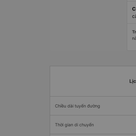
C
c
Tr
n
Lị
Chiều dài tuyến đường
Thời gian di chuyển