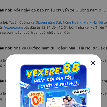
âu hỏi:
Mỗi ngày có bao nhiêu chuyến xe Giường nằm đi Đ
ả lời:
Tuyến đường
xe Giường nằm Đắk Nông Hoàng Mai - Hà Nội
tr
rên
Vexere.com
bắt đầu từ 12:31 đến 12:31 bởi 1 nhà xe: xe Thiên 
ủ cả ban ngày, buổi trưa, buổi chiều, ban đêm
âu hỏi:
Nhà xe Giường nằm đi Hoàng Mai - Hà Nội từ Đắk 
ả lời:
Chuyến
Giường nằm Đắk Nông Hoàng Mai - Hà Nội
có giờ xuất
hà xe Thiên Trung.
âu hỏi:
Nhà xe đi Hoàng Mai - Hà Nội từ Đắk Nông nào chạ
ả lời:
Chuyến
Giường nằm Đắk Nông Hoàng Mai - Hà Nội
có giờ xuất
ủa nhà xe Thiên Trung.