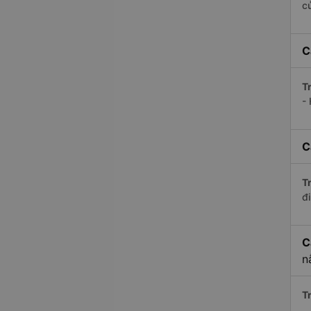
c
C
Tr
-
C
Tr
đi
C
n
Tr