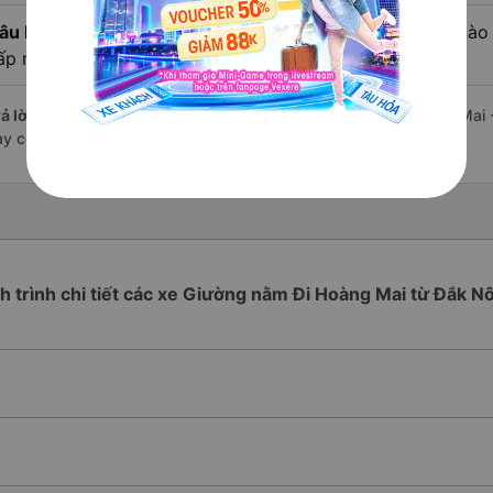
âu hỏi:
Review xe đi Hoàng Mai - Hà Nội từ Đắk Nông nào c
ấp nhất?
ả lời:
Tạm thời chưa đủ review để đánh giá có nhà xe đi Hoàng Mai 
ày có chất lượng xuất sắc.
ch trình chi tiết các xe Giường nằm Đi Hoàng Mai từ Đắk N