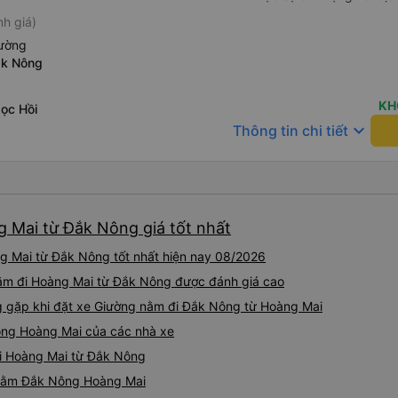
h giá)
iường
ăk Nông
KH
ọc Hồi
keyboard_arrow_down
Thông tin chi tiết
 Mai từ Đắk Nông giá tốt nhất
g Mai từ Đắk Nông tốt nhất hiện nay 08/2026
nằm đi Hoàng Mai từ Đắk Nông được đánh giá cao
gặp khi đặt xe Giường nằm đi Đắk Nông từ Hoàng Mai
ông Hoàng Mai của các nhà xe
đi Hoàng Mai từ Đắk Nông
g nằm Đắk Nông Hoàng Mai