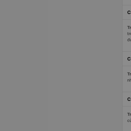
C
Tr
t
đ
C
Tr
n
C
Tr
c