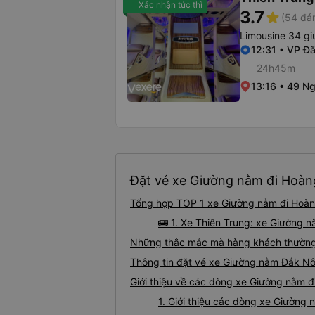
Xác nhận tức thì
3.7
star
(54 đán
Limousine 34 g
12:31 • VP Đ
24h45m
13:16 • 49 Ng
Đặt vé xe Giường nằm đi Hoàng
Tổng hợp TOP 1 xe Giường nằm đi Hoàn
🚌 1. Xe Thiên Trung: xe Giường 
Những thắc mắc mà hàng khách thường 
Thông tin đặt vé xe Giường nằm Đắk N
Giới thiệu về các dòng xe Giường nằm 
1. Giới thiệu các dòng xe Giườn