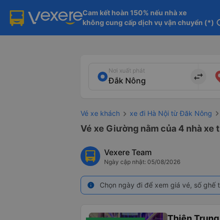
Cam kết hoàn 150% nếu nhà xe

không cung cấp dịch vụ vận chuyển (*)
in
Nơi xuất phát
import_export
Vé xe khách
xe đi Hà Nội từ Đăk Nông
Vé xe Giường nằm của 4 nhà xe t
Vexere Team
Ngày cập nhật: 05/08/2026
Chọn ngày đi để xem giá vé, số ghế t
info
Thiên Trung