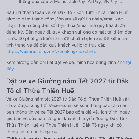
thông qua các ví Momo, ZaloPay, AirPay, VNPay,…
Sau khi thanh toán vé xe Đăk Tô - Kon Tum Thừa Thiên Huế
giường nằm thành công, Vexere sẽ gửi tin nhắn/email xác
nhận thành công đến số điện thoại/email mà quý khách đã
đăng ký. Đến ngày đi, quý khách vui lòng có mặt tại điểm đón
trước 30 phút giờ khởi hành để chuẩn bị lên xe. Để kiểm tra
tình trạng vé đã đặt, quý khách vui lòng truy cập
https://vexere.com/vi-VN/booking/ticketinfo
Xem hướng dẫn chi tiết đặt vé xe, minh họa bằng hình ảnh
tại
đây
.
Đặt vé xe Giường nằm Tết 2027 từ Đăk
Tô đi Thừa Thiên Huế
Vé xe Giường nằm tết 2027 từ Đăk Tô đi Thừa Thiên Huế vẫn
chưa được công bố. Vexere.com sẽ sớm thông báo cho các
bạn thông tin vé xe Tết 2027 bao gồm giá vé, lịch trình, ngày
giờ bán vé của các hãng xe khách đi tuyến đường Đăk Tô -
Thừa Thiên Huế và Thừa Thiên Huế - Đăk Tô ngay khi có
thông tin từ các hãng xe.