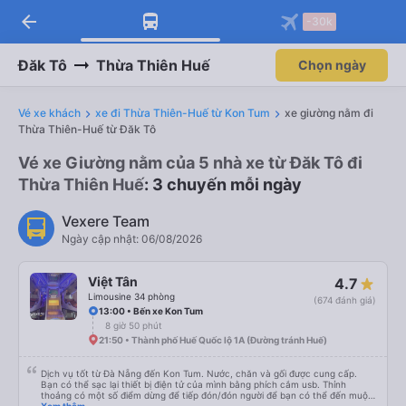
arrow_back
Tải app Vexere ngay!
Tải app Vexere
-30k
Mở app
Mở app
Nhận ưu đãi thành viên độc
-30k/ghế khi đặt vé máy bay qua
quyền
app
Đăk Tô
Thừa Thiên Huế
Chọn ngày
Vé xe khách
xe đi Thừa Thiên-Huế từ Kon Tum
xe giường nằm đi
Thừa Thiên-Huế từ Đăk Tô
Vé xe Giường nằm của 5 nhà xe từ Đăk Tô đi
Thừa Thiên Huế
: 3 chuyến mỗi ngày
Vexere Team
Ngày cập nhật: 06/08/2026
Việt Tân
4.7
Limousine 34 phòng
(674 đánh giá)
13:00 • Bến xe Kon Tum
8 giờ 50 phút
21:50 • Thành phố Huế Quốc lộ 1A (Đường tránh Huế)
Dịch vụ tốt từ Đà Nẵng đến Kon Tum. Nước, chăn và gối được cung cấp.
Bạn có thể sạc lại thiết bị điện tử của mình bằng phích cắm usb. Thỉnh
thoảng có một số điểm dừng để tiếp đón/đón người để bạn có thể đến muộn