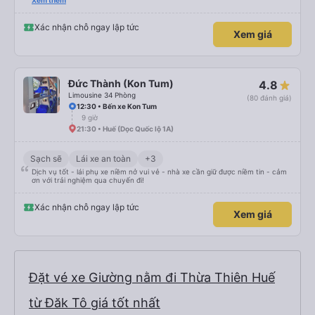
hơn một chút so với mô tả. (Lưu ý: chúng tôi hiểu và nói được một chút
Xem thêm
tiếng Việt)
Xác nhận chỗ ngay lập tức
Xem giá
Đức Thành (Kon Tum)
4.8
Limousine 34 Phòng
(80 đánh giá)
12:30 • Bến xe Kon Tum
9 giờ
21:30 • Huế (Dọc Quốc lộ 1A)
Sạch sẽ
Lái xe an toàn
+3
Dịch vụ tốt - lái phụ xe niềm nở vui vẻ - nhà xe cần giữ được niềm tin - cảm
ơn với trải nghiệm qua chuyến đi!
Xác nhận chỗ ngay lập tức
Xem giá
Đặt vé xe Giường nằm đi Thừa Thiên Huế
từ Đăk Tô giá tốt nhất