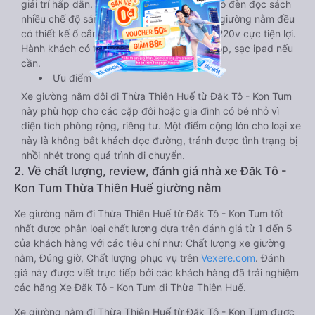
giải trí hấp dẫn. Trong phòng có tai nghe, có đèn đọc sách
nhiều chế độ sáng, wifi tốc độ cao. Tại mỗi giường nằm đều
có thiết kế ổ cắm sạc đa năng nguồn điện 220v cực tiện lợi.
Hành khách có thể sạc điện thoại, sạc laptop, sạc ipad nếu
cần.
Ưu điểm
Xe giường nằm đôi đi Thừa Thiên Huế từ Đăk Tô - Kon Tum
này phù hợp cho các cặp đôi hoặc gia đình có bé nhỏ vì
diện tích phòng rộng, riêng tư. Một điểm cộng lớn cho loại xe
này là không bắt khách dọc đường, tránh được tình trạng bị
nhồi nhét trong quá trình di chuyển.
2. Về chất lượng, review, đánh giá nhà xe Đăk Tô -
Kon Tum Thừa Thiên Huế giường nằm
Xe giường nằm đi Thừa Thiên Huế từ Đăk Tô - Kon Tum tốt
nhất được phân loại chất lượng dựa trên đánh giá từ 1 đến 5
của khách hàng với các tiêu chí như: Chất lượng xe giường
nằm, Đúng giờ, Chất lượng phục vụ trên
Vexere.com
. Đánh
giá này được viết trực tiếp bởi các khách hàng đã trải nghiệm
các hãng Xe Đăk Tô - Kon Tum đi Thừa Thiên Huế.
Xe giường nằm đi Thừa Thiên Huế từ Đăk Tô - Kon Tum được