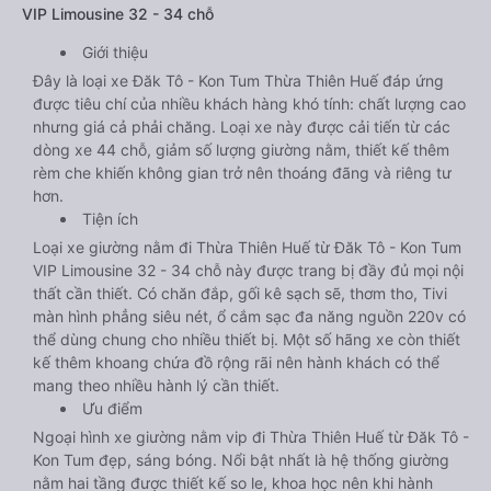
VIP Limousine 32 - 34 chỗ
Giới thiệu
Đây là loại xe Đăk Tô - Kon Tum Thừa Thiên Huế đáp ứng
được tiêu chí của nhiều khách hàng khó tính: chất lượng cao
nhưng giá cả phải chăng. Loại xe này được cải tiến từ các
dòng xe 44 chỗ, giảm số lượng giường nằm, thiết kế thêm
rèm che khiến không gian trở nên thoáng đãng và riêng tư
hơn.
Tiện ích
Loại xe giường nằm đi Thừa Thiên Huế từ Đăk Tô - Kon Tum
VIP Limousine 32 - 34 chỗ này được trang bị đầy đủ mọi nội
thất cần thiết. Có chăn đắp, gối kê sạch sẽ, thơm tho, Tivi
màn hình phẳng siêu nét, ổ cắm sạc đa năng nguồn 220v có
thể dùng chung cho nhiều thiết bị. Một số hãng xe còn thiết
kế thêm khoang chứa đồ rộng rãi nên hành khách có thể
mang theo nhiều hành lý cần thiết.
Ưu điểm
Ngoại hình xe giường nằm vip đi Thừa Thiên Huế từ Đăk Tô -
Kon Tum đẹp, sáng bóng. Nổi bật nhất là hệ thống giường
nằm hai tầng được thiết kế so le, khoa học nên khi hành