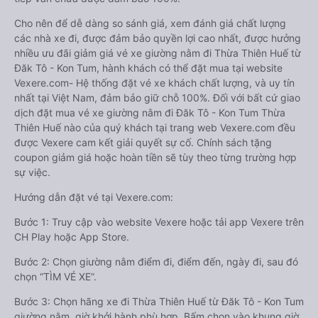
Cho nên để dễ dàng so sánh giá, xem đánh giá chất lượng
các nhà xe đi, được đảm bảo quyền lợi cao nhất, được hưởng
nhiều ưu đãi giảm giá vé xe giường nằm đi Thừa Thiên Huế từ
Đăk Tô - Kon Tum, hành khách có thể đặt mua tại website
Vexere.com- Hệ thống đặt vé xe khách chất lượng, và uy tín
nhất tại Việt Nam, đảm bảo giữ chỗ 100%. Đối với bất cứ giao
dịch đặt mua vé xe giường nằm đi Đăk Tô - Kon Tum Thừa
Thiên Huế nào của quý khách tại trang web Vexere.com đều
được Vexere cam kết giải quyết sự cố. Chính sách tặng
coupon giảm giá hoặc hoàn tiền sẽ tùy theo từng trường hợp
sự việc.
Hướng dẫn đặt vé tại Vexere.com:
Bước 1: Truy cập vào website Vexere hoặc tải app Vexere trên
CH Play hoặc App Store.
Bước 2: Chọn giường nằm điểm đi, điểm đến, ngày đi, sau đó
chọn “TÌM VÉ XE”.
Bước 3: Chọn hãng xe đi Thừa Thiên Huế từ Đăk Tô - Kon Tum
giường nằm, giờ khởi hành phù hợp. Bấm chọn vào khung giờ