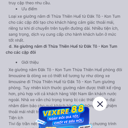
truy cập theo nhu cầu.
Ưu điểm
Loại xe giường nằm đi Thừa Thiên Huế từ Đăk Tô - Kon Tum
cho các cặp đôi tạo cho khách hàng cảm giác thoải mái,
riêng tư khi di chuyển trên tuyến đường dài. Nhiều tiện ích,
sang trọng, dịch vụ cung cấp cho hành khách luôn ở mức
tốt nhất.
d. Xe giường nằm đi Thừa Thiên Huế từ Đăk Tô - Kon Tum
cho các cặp đôi
Giới thiệu
Xe giường nằm Đăk Tô - Kon Tum Thừa Thiên Huế phòng đôi
limousine là dòng xe có thiết kế tương tự như dòng xe
limousine đi Thừa Thiên Huế từ Đăk Tô - Kon Tum giường
phòng. Tuy nhiên kích thước giường nằm được thiết kế rộng
hơn, phù hợp với cả khách hàng Việt Nam lẫn khách nước
ngoài. Nhà xe vẫn chú trọng trang bị các thiết bị hiện đại
nhằm đảm bảo cho quý khách hàng có những trải nghiệm
thoải mái nhất trong suốt chuyến đi.
Tiện ích
Tivi ốp trần nét cứng, đầu HD tích hợp nhiều chương trình