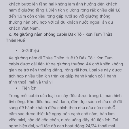
khách bước lên tầng hai không làm ảnh hưởng đến khách
nằm ở giường tầng 1.Diện tích giường rộng rãi: chiều dài 1,8
đến 1,9m còn chiều rộng gấp rưỡi so với giường thông
thường nên phù hợp với cả du khách nước ngoài lẫn du
khách Việt Nam.
c. Xe giường nằm phòng cabin Đăk Tô - Kon Tum Thừa
Thiên Huế
Giới thiệu
Xe giường nằm đi Thừa Thiên Huế từ Đăk Tô - Kon Tum
cabin được cải tiến từ xe giường thường 44 chỗ khiến không
gian xe trở nên thoáng đãng, rộng rãi hơn. Loại xe này được
tích hợp nhiều tiện ích trên xe giúp hành khách có 1 hành
trình thoải mái và thú vị.
Tiện ích
Trong mỗi cabin của loại xe này đều được trang bị màn hình
tivi riêng. Khe điều hòa mát lạnh, đèn đọc sách nhiều chế độ
sáng để hành khách điều chỉnh theo nhu cầu của mình.Ổ
cắm sạc được thiết kế ngay bên cạnh chỗ nằm, bàn làm
việc mini, hộc để cốc chén, nước uống đầy đủ tiện ích. Tai
nghe hiện đại, wifi tốc độ cao hoạt động 24/24 thoải mái