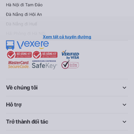
Hà Nội đi Tam Đảo
Đà Nẵng đi Hội An
Đà Nẵng đi Huế
Hải Phòng đi Hà Nội
Xem tất cả tuyến đường
keyboard_arrow_down
Về chúng tôi
keyboard_arrow_down
Hỗ trợ
keyboard_arrow_down
Trở thành đối tác