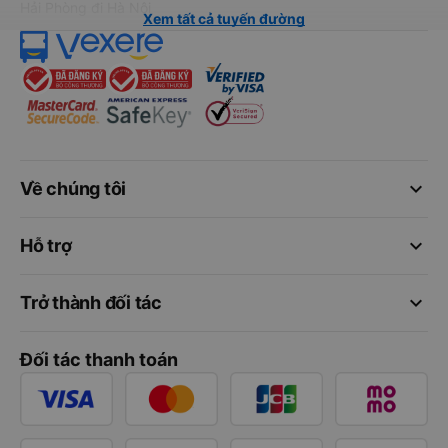
Hải Phòng đi Hà Nội
Xem tất cả tuyến đường
keyboard_arrow_down
Về chúng tôi
keyboard_arrow_down
Hỗ trợ
keyboard_arrow_down
Trở thành đối tác
Đối tác thanh toán