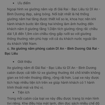
Ưu điểm
Ngoại hình xe giường nằm vip đi Giá Rai - Bạc Liêu từ Dĩ An -
Bình Dương đẹp, sáng bóng. Nổi bật nhất là hệ thống
giường nằm hai tầng được thiết kế so le, khoa học nên khi
hành khách bước lên tầng hai không làm ảnh hưởng đến
khách nằm ở giường tầng 1.Diện tích giường rộng rãi: chiều
dài 1,8 đến 1,9m còn chiều rộng gấp rưỡi so với giường
thông thường nên phù hợp với cả du khách nước ngoài lẫn
du khách Việt Nam.
c. Xe giường nằm phòng cabin Dĩ An - Bình Dương Giá Rai -
Bạc Liêu
Giới thiệu
Xe giường nằm đi Giá Rai - Bạc Liêu từ Dĩ An - Bình Dương
cabin được cải tiến từ xe giường thường 44 chỗ khiến không
gian xe trở nên thoáng đãng, rộng rãi hơn. Loại xe này được
tích hợp nhiều tiện ích trên xe giúp hành khách có 1 hành
trình thoải mái và thú vị.
Tiện ích
Trong mỗi cabin của loại xe này đều được trang bị màn hình
tivi riêng. Khe điều hòa mát lạnh, đèn đọc sách nhiều chế độ