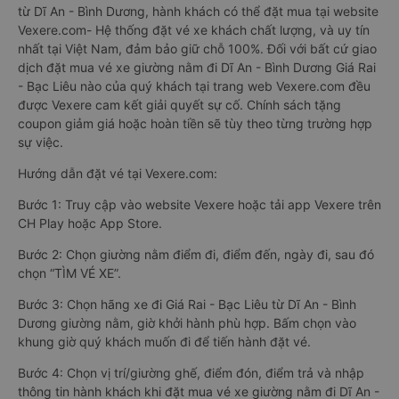
từ Dĩ An - Bình Dương, hành khách có thể đặt mua tại website
Vexere.com- Hệ thống đặt vé xe khách chất lượng, và uy tín
nhất tại Việt Nam, đảm bảo giữ chỗ 100%. Đối với bất cứ giao
dịch đặt mua vé xe giường nằm đi Dĩ An - Bình Dương Giá Rai
- Bạc Liêu nào của quý khách tại trang web Vexere.com đều
được Vexere cam kết giải quyết sự cố. Chính sách tặng
coupon giảm giá hoặc hoàn tiền sẽ tùy theo từng trường hợp
sự việc.
Hướng dẫn đặt vé tại Vexere.com:
Bước 1: Truy cập vào website Vexere hoặc tải app Vexere trên
CH Play hoặc App Store.
Bước 2: Chọn giường nằm điểm đi, điểm đến, ngày đi, sau đó
chọn “TÌM VÉ XE”.
Bước 3: Chọn hãng xe đi Giá Rai - Bạc Liêu từ Dĩ An - Bình
Dương giường nằm, giờ khởi hành phù hợp. Bấm chọn vào
khung giờ quý khách muốn đi để tiến hành đặt vé.
Bước 4: Chọn vị trí/giường ghế, điểm đón, điểm trả và nhập
thông tin hành khách khi đặt mua vé xe giường nằm đi Dĩ An -