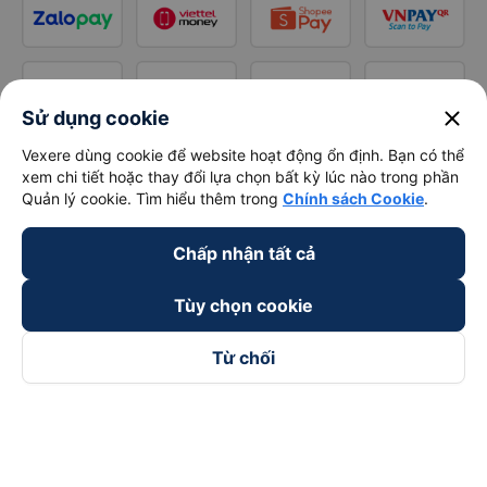
close
Sử dụng cookie
Vexere dùng cookie để website hoạt động ổn định. Bạn có thể
xem chi tiết hoặc thay đổi lựa chọn bất kỳ lúc nào trong phần
Quản lý cookie. Tìm hiểu thêm trong
Chính sách Cookie
.
Chấp nhận tất cả
Tùy chọn cookie
Từ chối
Theo dõi chúng tôi trên
Facebook
Tiktok
Youtube