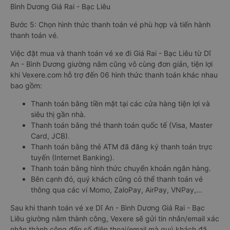
Bình Dương Giá Rai - Bạc Liêu
Bước 5: Chọn hình thức thanh toán vé phù hợp và tiến hành
thanh toán vé.
Việc đặt mua và thanh toán vé xe đi Giá Rai - Bạc Liêu từ Dĩ
An - Bình Dương giường nằm cũng vô cùng đơn giản, tiện lợi
khi Vexere.com hỗ trợ đến 06 hình thức thanh toán khác nhau
bao gồm:
Thanh toán bằng tiền mặt tại các cửa hàng tiện lợi và
siêu thị gần nhà.
Thanh toán bằng thẻ thanh toán quốc tế (Visa, Master
Card, JCB).
Thanh toán bằng thẻ ATM đã đăng ký thanh toán trực
tuyến (Internet Banking).
Thanh toán bằng hình thức chuyển khoản ngân hàng.
Bên cạnh đó, quý khách cũng có thể thanh toán vé
thông qua các ví Momo, ZaloPay, AirPay, VNPay,…
Sau khi thanh toán vé xe Dĩ An - Bình Dương Giá Rai - Bạc
Liêu giường nằm thành công, Vexere sẽ gửi tin nhắn/email xác
nhận thành công đến số điện thoại/email mà quý khách đã