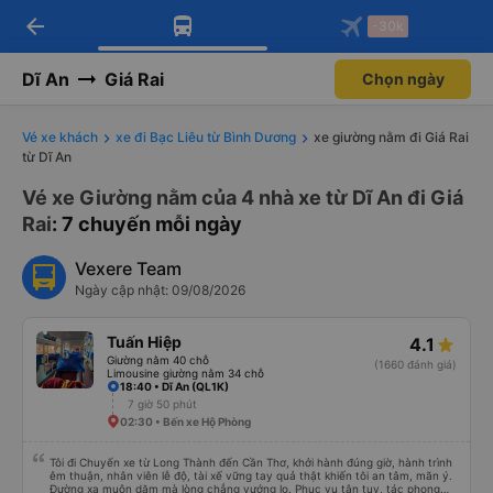
arrow_back
Tải app Vexere ngay!
Tải app Vexere
-30k
Mở app
Mở app
Nhận ưu đãi thành viên độc
-30k/ghế khi đặt vé máy bay qua
quyền
app
Dĩ An
Giá Rai
Chọn ngày
Vé xe khách
xe đi Bạc Liêu từ Bình Dương
xe giường nằm đi Giá Rai
từ Dĩ An
Vé xe Giường nằm của 4 nhà xe từ Dĩ An đi Giá
Rai
: 7 chuyến mỗi ngày
Vexere Team
Ngày cập nhật: 09/08/2026
Tuấn Hiệp
4.1
Giường nằm 40 chỗ
(1660 đánh giá)
Limousine giường nằm 34 chỗ
18:40 • Dĩ An (QL1K)
7 giờ 50 phút
02:30 • Bến xe Hộ Phòng
Tôi đi Chuyến xe từ Long Thành đến Cần Thơ, khởi hành đúng giờ, hành trình
êm thuận, nhân viên lễ độ, tài xế vững tay quả thật khiến tôi an tâm, mãn ý.
Đường xa muôn dặm mà lòng chẳng vướng lo. Phục vụ tận tụy, tác phong