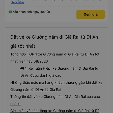
nghiêm cẩn, hiếm thấy giữa thời buổi kim tiền vội vã. Xã hội loạn đạo. Xin gửi
Xem thêm
lời tán dương chân thành, kính chúc nhà xe ngày một hưng thịnh, vạn lộ bình
an.”
Xác nhận chỗ ngay lập tức
Xem giá
Đặt vé xe Giường nằm đi Giá Rai từ Dĩ An
giá tốt nhất
Tổng hợp TOP 1 xe Giường nằm đi Giá Rai từ Dĩ An tốt
nhất hiện nay 08/2026
🚌 1. Xe Tuấn Hiệp: xe Giường nằm đi Giá Rai từ
Dĩ An được đánh giá cao
Những thắc mắc mà hàng khách thường gặp khi đặt xe
Giường nằm đi Dĩ An từ Giá Rai
Thông tin đặt vé xe Giường nằm Dĩ An Giá Rai của các
nhà xe
Giới thiệu về các dòng xe Giường nằm đi Giá Rai từ Dĩ