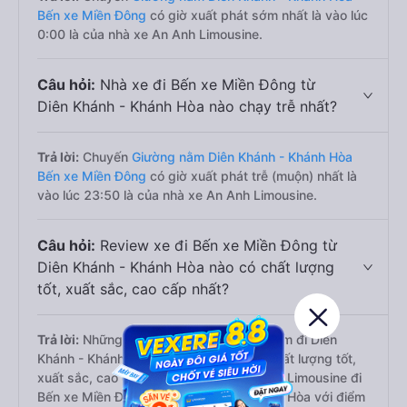
Bến xe Miền Đông
có giờ xuất phát sớm nhất là vào lúc
0:00 là của nhà xe An Anh Limousine.
Câu hỏi:
Nhà xe đi Bến xe Miền Đông từ
Diên Khánh - Khánh Hòa nào chạy trễ nhất?
Trả lời:
Chuyến
Giường nằm Diên Khánh - Khánh Hòa
Bến xe Miền Đông
có giờ xuất phát trễ (muộn) nhất là
vào lúc 23:50 là của nhà xe An Anh Limousine.
Câu hỏi:
Review xe đi Bến xe Miền Đông từ
Diên Khánh - Khánh Hòa nào có chất lượng
tốt, xuất sắc, cao cấp nhất?
Trả lời:
Những hãng có loại xe Giường nằm đi Diên
Khánh - Khánh Hòa Bến xe Miền Đông chất lượng tốt,
xuất sắc, cao cấp nhất là nhà xe Tài Phát Limousine đi
Bến xe Miền Đông từ Diên Khánh - Khánh Hòa với điểm