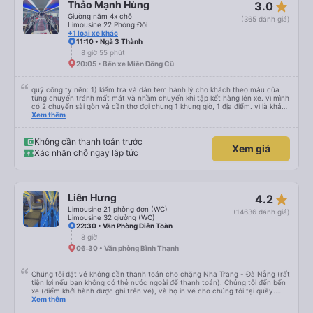
star_rate
Thảo Mạnh Hùng
3.0
Giường nằm 4x chỗ
(365 đánh giá)
Limousine 22 Phòng Đôi
+1 loại xe khác
11:10 • Ngã 3 Thành
8 giờ 55 phút
20:05 • Bến xe Miền Đông Cũ
quý công ty nên: 1) kiểm tra và dán tem hành lý cho khách theo màu của
từng chuyến tránh mất mát và nhầm chuyến khi tập kết hàng lên xe. vì mình
có 2 chuyến sài gòn và cần thơ đợi chung 1 khung giờ, 1 địa điểm. vì là khách
thân thiết của quý công ty nên rất hài lòng và tin tưởng. tuy nhiên rất mong
Xem thêm
muốn đội ngũ nhân viên anh chị em nhà xe cùng nhau cải thiện ngày một
phát triển. 2) đồng nhất về cách giao tiếp và CSKH nhẹ nhàng, chu đáo nữa
thì chắc chắn quy công ty là nhà xe được yêu thích và lựa chọn số 1 quy
Không cần thanh toán trước
Xem giá
nhơn. rất cảm ơn quý anh chị em cty cũng như chị Thảo đã lắng nghe và
Xác nhận chỗ ngay lập tức
tiếp nhận. " khách hàng thân thiết nhiều năm của nhà xe từ thời sinh viên"
star_rate
Liên Hưng
4.2
Limousine 21 phòng đơn (WC)
(14636 đánh giá)
Limousine 32 giường (WC)
22:30 • Văn Phòng Diên Toàn
8 giờ
06:30 • Văn phòng Bình Thạnh
Chúng tôi đặt vé không cần thanh toán cho chặng Nha Trang - Đà Nẵng (rất
tiện lợi nếu bạn không có thẻ nước ngoài để thanh toán). Chúng tôi đến bến
xe (điểm khởi hành được ghi trên vé), và họ in vé cho chúng tôi tại quầy.
Chúng tôi cũng quyết định mua vé chiều về trực tiếp tại quầy, vì giá vé trên
Xem thêm
ứng dụng cũng giống nhau. Đầu tiên, chúng tôi đi xe buýt nhỏ đến điểm hẹn,