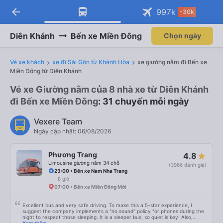
arrow_back
997
k
-30k
Diên Khánh
Bến xe Miền Đông
Chọn ngày
Vé xe khách
xe đi Sài Gòn từ Khánh Hòa
xe giường nằm đi Bến xe
Miền Đông từ Diên Khánh
Vé xe Giường nằm của 8 nhà xe từ Diên Khánh
đi Bến xe Miền Đông
: 31 chuyến mỗi ngày
Vexere Team
Ngày cập nhật: 06/08/2026
Phương Trang
4.8
Limousine giường nằm 34 chỗ
(3966 đánh giá)
23:00 • Bến xe Nam Nha Trang
8 giờ
07:00 • Bến xe Miền Đông Mới
Excellent bus and very safe driving. To make this a 5-star experience, I
suggest the company implements a "no sound" policy for phones during the
night to respect those sleeping. It is a sleeper bus, so quiet is key! Also,