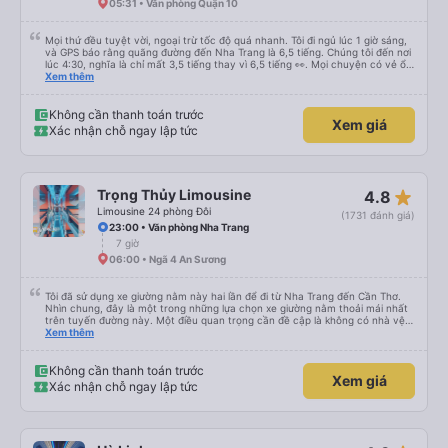
05:31 • Văn phòng Quận 10
Mọi thứ đều tuyệt vời, ngoại trừ tốc độ quá nhanh. Tôi đi ngủ lúc 1 giờ sáng,
và GPS báo rằng quãng đường đến Nha Trang là 6,5 tiếng. Chúng tôi đến nơi
lúc 4:30, nghĩa là chỉ mất 3,5 tiếng thay vì 6,5 tiếng 👀. Mọi chuyện có vẻ ổn,
nhưng thật đáng sợ khi những chiếc xe buýt đi ngược chiều phóng qua quá
Xem thêm
nhanh đến nỗi tôi hầu như không nhận ra chúng. Nhà vệ sinh sạch sẽ, dịch
vụ tuyệt vời. Nhìn chung, đó là một trải nghiệm tuyệt vời. Nhân tiện, hành
trình đến Thành phố Hồ Chí Minh không nhanh đến vậy. Nhưng hành trình
Không cần thanh toán trước
Xem giá
trở về thì nhanh hơn. Chăn ga gối đệm sạch sẽ, và tôi ngủ rất ngon ❤️
Xác nhận chỗ ngay lập tức
star_rate
Trọng Thủy Limousine
4.8
Limousine 24 phòng Đôi
(1731 đánh giá)
23:00 • Văn phòng Nha Trang
7 giờ
06:00 • Ngã 4 An Sương
Tôi đã sử dụng xe giường nằm này hai lần để đi từ Nha Trang đến Cần Thơ.
Nhìn chung, đây là một trong những lựa chọn xe giường nằm thoải mái nhất
trên tuyến đường này. Một điều quan trọng cần đề cập là không có nhà vệ
sinh trên xe, điều này có thể gây khó chịu trên một hành trình dài xuyên
Xem thêm
đêm. Tuy nhiên, khi có các điểm dừng thường xuyên, chuyến đi vẫn khá
thoải mái. Chuyến đi gần đây nhất của tôi (hôm qua) rất tốt. Mặc dù xe bị
chậm khoảng một tiếng, nhưng công ty đã thông báo trước cho tôi, nên tôi
Không cần thanh toán trước
Xem giá
không gặp vấn đề gì. Xe khá thoải mái, có chăn và hai gối, và các tài xế lịch
Xác nhận chỗ ngay lập tức
sự và thân thiện. Có các điểm dừng nghỉ vào khoảng 4:00 sáng và 9:00
sáng, giúp chuyến đi thoải mái hơn nhiều. Tại điểm dừng cuối cùng, họ thậm
chí còn cung cấp bàn chải đánh răng, đó là một cử chỉ rất chu đáo. Trong
chuyến đi trước của tôi vào tuần trước, không có điểm dừng nghỉ đêm nào
cho đến khoảng 8:00 sáng, điều này khá khó chịu. Có vẻ như lịch trình phụ