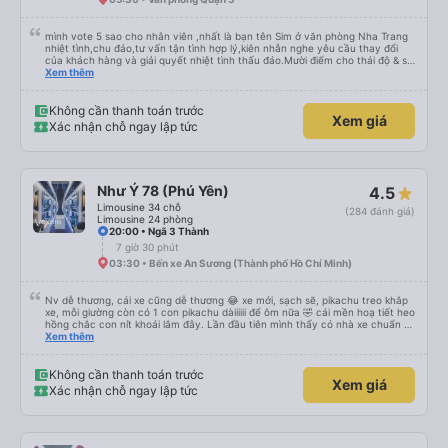
là 2:30 và tôi đang nói về nó. ạn bằng xe bu lông Limousine. Tôi nghĩ tài xế
đã giúp tôi vì nhìn tôi quá ngu ngốc. Tôi vẫn đang nghĩ rằng sẽ rất nguy hiểm
nếu không có tài xế... Cảm ơn các bạn rất nhiều.
mình vote 5 sao cho nhân viên ,nhất là bạn tên Sim ở văn phòng Nha Trang
nhiệt tình,chu đáo,tư vấn tận tình hợp lý,kiên nhẫn nghe yêu cầu thay đổi
của khách hàng và giải quyết nhiệt tình thấu đáo.Mười điểm cho thái độ & sự
chuyên nghiệp của bạn Sim. Mình ấn tượng với bạn Sim và có hỏi thăm tài xế
Xem thêm
về bạn ấy và biết bạn ấy là người Đà Lạt ,niềm nở nhẹ nhàng ánh mắt rất
tập trung lắng nghe. Thật tuyệt vời Các nhân viên còn lại cũng rất tốt nói
chuyện nhẹ nhàng và rất ok,Về thái độ nhân viên &tài xế thì mình chắc chắn
Không cần thanh toán trước
Xem giá
ăn đứt các hãng xe dịch vụ hiện nay. Chất lượng dịch vụ trong xe cũng có
Xác nhận chỗ ngay lập tức
nhỉnh hơn các hãng khác về thái độ bác tài & xe tương đối ok so với hãng
khác Nếu cần tốt hơn thì hãng nên lót tấm nệm mỏng (mình đã từng trải
nghiệm) để khi bẩn thì giặt ,chứ nằm trực tiếp trên ghế da thì rất mau hôi và
ko vệ sinh được, mình nằm cứ cảm giác nằm chung mồ hôi với người lạ nên
mình cứ phải mang cái mền mỏng để lót nằm. Chúc hãng xe luôn suôn sẻ
Như Ý 78 (Phú Yên)
4.5
,thượng lộ bình an Hẹn gặp lại chuyến 5 giờ sáng mai
Limousine 34 chỗ
(284 đánh giá)
Limousine 24 phòng
20:00 • Ngã 3 Thành
7 giờ 30 phút
03:30 • Bến xe An Sương (Thành phố Hồ Chí Minh)
Nv dễ thương, cái xe cũng dễ thương 😂 xe mới, sạch sẽ, pikachu treo khắp
xe, mỗi giường còn có 1 con pikachu dàiiiiii để ôm nữa 🤣 cái mền hoạ tiết heo
hồng chắc con nít khoái lắm đây. Lần đầu tiên mình thấy có nhà xe chuẩn bị
cả bàn chải đánh răng. Có 2 ông bà cụ lên xe còn được nv dẫn tới tận nơi để
Xem thêm
hỗ trợ, nói chung là chu đáo ah.
Không cần thanh toán trước
Xem giá
Xác nhận chỗ ngay lập tức