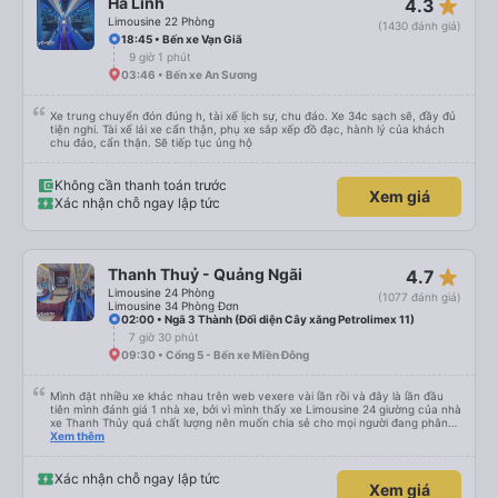
star_rate
Hà Linh
4.3
thuộc vào tài xế, và tôi thực sự hy vọng các điểm dừng sẽ được bố trí đều
đặn hơn trong tương lai. Nhìn chung, tôi hài lòng và sẽ tiếp tục sử dụng dịch
Limousine 22 Phòng
(1430 đánh giá)
vụ xe buýt giường nằm của công ty này cho các chuyến công tác, vì đây
18:45 • Bến xe Vạn Giã
vẫn là một trong những lựa chọn xe buýt giường nằm thoải mái nhất trên
9 giờ 1 phút
tuyến đường này. Tôi thực sự hy vọng rằng trong tương lai các tài xế sẽ
dừng xe thường xuyên theo lịch trình, đặc biệt là vì tôi dự định sẽ đi tuyến
03:46 • Bến xe An Sương
đường này một lần nữa vào tuần tới.
Xe trung chuyển đón đúng h, tài xế lịch sự, chu đáo. Xe 34c sạch sẽ, đầy đủ
tiện nghi. Tài xế lái xe cẩn thận, phụ xe sắp xếp đồ đạc, hành lý của khách
chu đáo, cẩn thận. Sẽ tiếp tục ủng hộ
Không cần thanh toán trước
Xem giá
Xác nhận chỗ ngay lập tức
star_rate
Thanh Thuỷ - Quảng Ngãi
4.7
Limousine 24 Phòng
(1077 đánh giá)
Limousine 34 Phòng Đơn
02:00 • Ngã 3 Thành (Đối diện Cây xăng Petrolimex 11)
7 giờ 30 phút
09:30 • Cổng 5 - Bến xe Miền Đông
Mình đặt nhiều xe khác nhau trên web vexere vài lần rồi và đây là lần đầu
tiên mình đánh giá 1 nhà xe, bởi vì mình thấy xe Limousine 24 giường của nhà
xe Thanh Thủy quá chất lượng nên muốn chia sẻ cho mọi người đang phân
vân có nên đi hay không. - Giá vé: 600k/giường/1người. - Giờ giấc: mình đặt
Xem thêm
tuyến SG-QN 18h, nhà xe sẽ gọi cho mình vào sáng sớm ngày đi để xác
nhận, chiều sẽ nhắn tin nói địa điểm và giờ (17h45) có mặt tại BXMĐ để xe
trung chuyển ra chỗ xe lớn, chỗ này là xe đúng giờ lắm, nên nếu đến trễ thì
Xác nhận chỗ ngay lập tức
Xem giá
phải tự bắt grab ra chỗ xe lớn (hình như ngã tư bình phước). - Xe trung