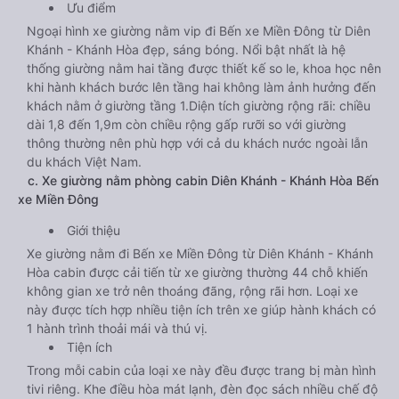
Ưu điểm
Ngoại hình xe giường nằm vip đi Bến xe Miền Đông từ Diên
Khánh - Khánh Hòa đẹp, sáng bóng. Nổi bật nhất là hệ
thống giường nằm hai tầng được thiết kế so le, khoa học nên
khi hành khách bước lên tầng hai không làm ảnh hưởng đến
khách nằm ở giường tầng 1.Diện tích giường rộng rãi: chiều
dài 1,8 đến 1,9m còn chiều rộng gấp rưỡi so với giường
thông thường nên phù hợp với cả du khách nước ngoài lẫn
du khách Việt Nam.
c. Xe giường nằm phòng cabin Diên Khánh - Khánh Hòa Bến
xe Miền Đông
Giới thiệu
Xe giường nằm đi Bến xe Miền Đông từ Diên Khánh - Khánh
Hòa cabin được cải tiến từ xe giường thường 44 chỗ khiến
không gian xe trở nên thoáng đãng, rộng rãi hơn. Loại xe
này được tích hợp nhiều tiện ích trên xe giúp hành khách có
1 hành trình thoải mái và thú vị.
Tiện ích
Trong mỗi cabin của loại xe này đều được trang bị màn hình
tivi riêng. Khe điều hòa mát lạnh, đèn đọc sách nhiều chế độ