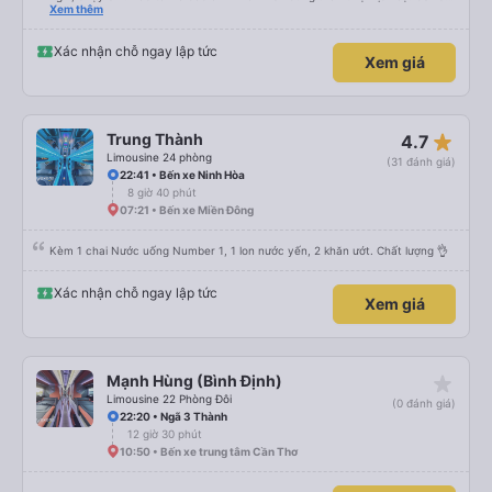
trung chuyển về nội thành thành phố tuy hoà rất tiện. Giá vé hợp lý. Nói
Xem thêm
chung là mình rất ưng ý, cảm ơn nhà xe.
Xác nhận chỗ ngay lập tức
Xem giá
star_rate
Trung Thành
4.7
Limousine 24 phòng
(31 đánh giá)
22:41 • Bến xe Ninh Hòa
8 giờ 40 phút
07:21 • Bến xe Miền Đông
Kèm 1 chai Nước uống Number 1, 1 lon nước yến, 2 khăn ướt. Chất lượng 👌
Xác nhận chỗ ngay lập tức
Xem giá
star_rate
Mạnh Hùng (Bình Định)
Limousine 22 Phòng Đôi
(0 đánh giá)
22:20 • Ngã 3 Thành
12 giờ 30 phút
10:50 • Bến xe trung tâm Cần Thơ