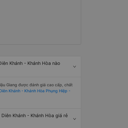
?&quot; Chuyện gì xảy ra với
30 và tôi đang nói về nó. ạn
i nghĩ tài xế đã giúp tôi vì nhìn
ang nghĩ rằng sẽ rất nguy hiểm
n các bạn rất nhiều.
Diên Khánh - Khánh Hòa nào
ậu Giang được đánh giá cao cấp, chất
Diên Khánh - Khánh Hòa Phụng Hiệp -
Diên Khánh - Khánh Hòa giá rẻ