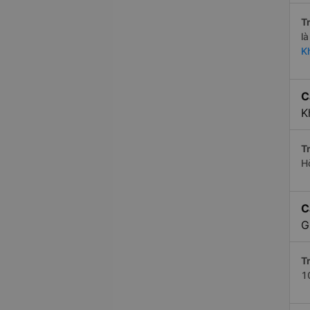
Tr
l
K
C
K
Tr
H
C
G
Tr
1