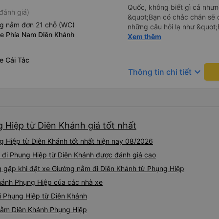
Quốc, không biết gì cả nhưn
đánh giá)
&quot;Bạn có chắc chắn sẽ 
ng nằm đơn 21 chỗ (WC)
những câu hỏi lạ như &quot;
Xe Phía Nam Diên Khánh
sạn của chúng tôi không?&q
Xem thêm
của mọi thứ. Vốn dĩ tôi đến
báo lúc đó nhưng tài xế bảo
e Cái Tắc
và thậm chí còn đón tôi tại 
keyboard_arrow_down
Thông tin chi tiết
buổi sáng. ngu ngốc đến mức 
tài xế không ở đó, tôi vẫn đ
nó chắc hẳn rất nguy hiểm..
buýt 79-05527 rất nhiều tài
không biết gì nhưng tài xế đ
 Hiệp từ Diên Khánh giá tốt nhất
liên tục hỏi trên Google Ma
hỏi những câu hỏi kỳ lạ, &q
 Hiệp từ Diên Khánh tốt nhất hiện nay 08/2026
khách sạn của chúng tôi khô
2h30 sáng nhưng lúc đó khô
 đi Phụng Hiệp từ Diên Khánh được đánh giá cao
ngủ thêm và đợi ở trạm xăn
gặp khi đặt xe Giường nằm đi Diên Khánh từ Phụng Hiệp
bằng xe limousine vào buổi sá
hánh Phụng Hiệp của các nhà xe
vì tôi trông ngu ngốc quá.. 
tài xế thì sẽ rất nguy hiểm..
i Phụng Hiệp từ Diên Khánh
05527 Cảm ơn tài xế xe nhưn
 nằm Diên Khánh Phụng Hiệp
cách thực hiện, hãy xem Go