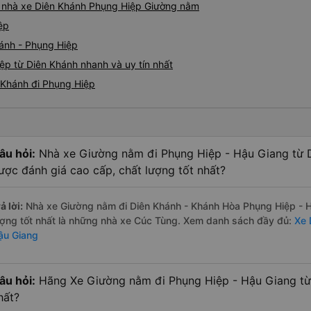
nào, &quot;B Bạn bị sao vậy
iá nhà xe Diên Khánh Phụng Hiệp Giường nằm
bạn vậy?&quot; Bây giờ là 2:
ệp
bằng xe bu lông Limousine. Tô
hánh - Phụng Hiệp
tôi quá ngu ngốc. Tôi vẫn đ
nếu không có tài xế... Cảm ơ
p từ Diên Khánh nhanh và uy tín nhất
 Khánh đi Phụng Hiệp
âu hỏi:
Nhà xe Giường nằm đi Phụng Hiệp - Hậu Giang từ 
ược đánh giá cao cấp, chất lượng tốt nhất?
ả lời:
Nhà xe Giường nằm đi Diên Khánh - Khánh Hòa Phụng Hiệp - H
ượng tốt nhất là những nhà xe Cúc Tùng. Xem danh sách đầy đủ:
Xe 
ậu Giang
âu hỏi:
Hãng Xe Giường nằm đi Phụng Hiệp - Hậu Giang từ 
hất?