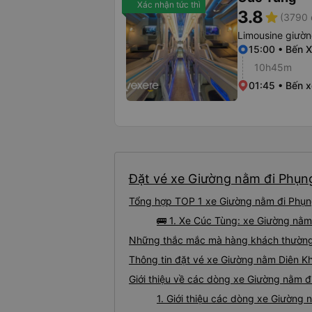
Xác nhận tức thì
3.8
star
(3790 
Limousine giườ
15:00 • Bến 
10h45m
01:45 • Bến x
Đặt vé xe Giường nằm đi Phụng
Tổng hợp TOP 1 xe Giường nằm đi Phụng
🚌 1. Xe Cúc Tùng: xe Giường nằm
Những thắc mắc mà hàng khách thường 
Thông tin đặt vé xe Giường nằm Diên K
Giới thiệu về các dòng xe Giường nằm đ
1. Giới thiệu các dòng xe Giường