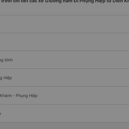
 trình chi tiết các xe Giường nằm Đi Phụng Hiệp từ Diên 
ng bình
g Hiệp
 Khánh - Phụng Hiệp
p