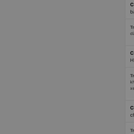
C
b
Tr
d
C
H
Tr
k
x
C
c
Tr