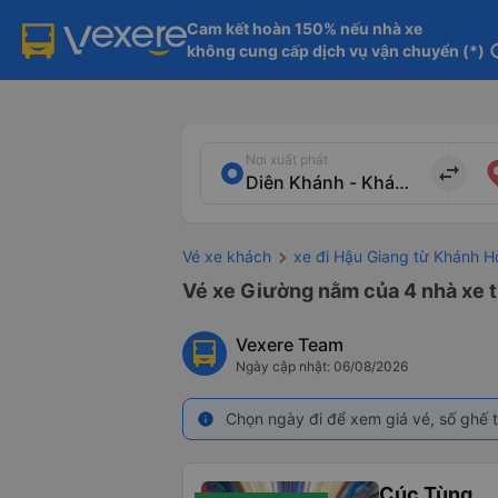
Cam kết hoàn 150% nếu nhà xe

không cung cấp dịch vụ vận chuyển (*)
in
Nơi xuất phát
import_export
Vé xe khách
xe đi Hậu Giang từ Khánh H
Vé xe Giường nằm của 4 nhà xe t
Vexere Team
Ngày cập nhật: 06/08/2026
Chọn ngày đi để xem giá vé, số ghế t
info
Cúc Tùng