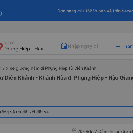
Đơn hàng của tôi
Mở bán vé trên Vexe
fo
Nơi đến
add
Nhập ngày đi
Thêm
xe giường nằm đi Phụng Hiệp từ Diên Khánh
òa
ừ Diên Khánh - Khánh Hòa đi Phụng Hiệp - Hậu Gian
rống và ưu đãi khi đặt vé
79-05527 Cảm ơn tài xế xe b