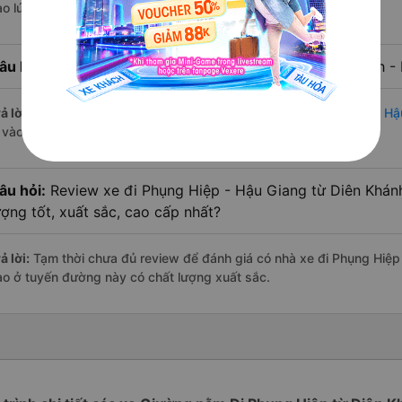
ào lúc 15:00 là của nhà xe Cúc Tùng.
âu hỏi:
Nhà xe đi Phụng Hiệp - Hậu Giang từ Diên Khánh - 
ả lời:
Chuyến
Giường nằm Diên Khánh - Khánh Hòa Phụng Hiệp - Hậ
à vào lúc 15:00 là của nhà xe Cúc Tùng.
âu hỏi:
Review xe đi Phụng Hiệp - Hậu Giang từ Diên Khán
ượng tốt, xuất sắc, cao cấp nhất?
ả lời:
Tạm thời chưa đủ review để đánh giá có nhà xe đi Phụng Hiệp
ào ở tuyến đường này có chất lượng xuất sắc.