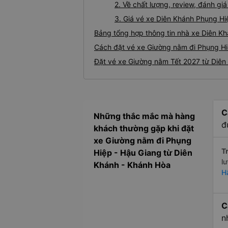
2. Về chất lượng, review, đánh g
3. Giá vé xe Diên Khánh Phụng Hi
Bảng tổng hợp thông tin nhà xe Diên K
Cách đặt vé xe Giường nằm đi Phụng Hiệ
Đặt vé xe Giường nằm Tết 2027 từ Diên
C
Những thắc mắc mà hàng
đ
khách thường gặp khi đặt
xe Giường nằm đi Phụng
Tr
Hiệp - Hậu Giang từ Diên
l
Khánh - Khánh Hòa
H
C
n