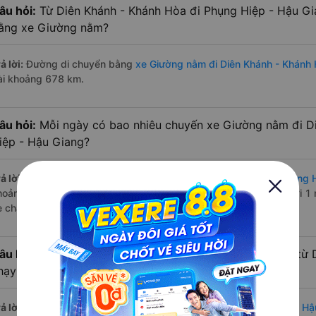
âu hỏi:
Từ Diên Khánh - Khánh Hòa đi Phụng Hiệp - Hậu Gi
ằng xe Giường nằm?
ả lời:
Đường di chuyển bằng
xe Giường nằm đi Diên Khánh - Khánh
ài khoảng 678 km.
âu hỏi:
Mỗi ngày có bao nhiêu chuyến xe Giường nằm đi D
iệp - Hậu Giang?
ả lời:
Tuyến đường
xe Giường nằm Diên Khánh - Khánh Hòa Phụng H
hoảng 1 chuyến trên
Vexere.com
bắt đầu từ 15:00 đến 15:00 bởi 1 
e chạy có đầy đủ cả ban ngày, buổi trưa, buổi chiều, ban đêm
âu hỏi:
Nhà xe Giường nằm đi Phụng Hiệp - Hậu Giang từ 
hạy sớm nhất?
ả lời:
Chuyến
Giường nằm Diên Khánh - Khánh Hòa Phụng Hiệp - Hậ