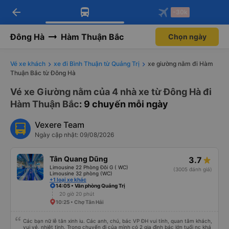
arrow_back
Tải app Vexere ngay!
Tải app Vexere
-30k
Mở app
Mở app
Nhận ưu đãi thành viên độc
-30k/ghế khi đặt vé máy bay qua
quyền
app
Đông Hà
Hàm Thuận Bắc
Chọn ngày
Vé xe khách
xe đi Bình Thuận từ Quảng Trị
xe giường nằm đi Hàm
Thuận Bắc từ Đông Hà
Vé xe Giường nằm của 4 nhà xe từ Đông Hà đi
Hàm Thuận Bắc
: 9 chuyến mỗi ngày
Vexere Team
Ngày cập nhật: 09/08/2026
Tân Quang Dũng
3.7
Limousine 22 Phòng Đôi G ( WC)
(3005 đánh giá)
Limousine 32 phòng (WC)
+1 loại xe khác
14:05 • Văn phòng Quảng Trị
20 giờ 20 phút
10:25 • Chợ Tân Hải
Các bạn nữ lễ tân xinh iu. Các anh, chú, bác VP ĐH vui tính, quan tâm khách,
vui vẻ, nhiệt tình. Trong chuyến đi của mình có 2 gia đình bác lớn tuổi nc khá