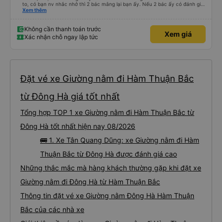
to, có bạn nv nhắc nhở thì 2 bác mắng lại bạn ấy. Nếu 2 bác ấy có đánh giá
xấu thì mình ngược lại nha. Bạn ấy nhắc nhở rất đúng. 2 bác nói rất to. To
Xem thêm
đến lỗi mình ngủ còn mơ được câu chuyện các bác nói với nhau xuất hiện
trong giấc mơ của mình luôn. Nên nếu bạn ấy bị phản ánh thì đừng trừ lương
bạn ấy nha. Nếu bạn ấy bị trừ thì bảo bạn ấy liên hệ sđt của mình, mình hỗ
Không cần thanh toán trước
Xem giá
trợ ạ. Số mình đuôi 666, chuyến ĐH-NT ngày 16/1. À các bạn nữ lễ tân xinh
Xác nhận chỗ ngay lập tức
iu còn đổi cho mình phòng đơn sang đôi xong còn note là (một mình) yêu
luôn. Nhưng phòng đôi mà nằm một thì mỗi lần xe rẽ 1 cái là ✈️ Ít đi xe khách
nhưng đủ để đánh giá 10/10.
Đặt vé xe Giường nằm đi Hàm Thuận Bắc
từ Đông Hà giá tốt nhất
Tổng hợp TOP 1 xe Giường nằm đi Hàm Thuận Bắc từ
Đông Hà tốt nhất hiện nay 08/2026
🚌 1. Xe Tân Quang Dũng: xe Giường nằm đi Hàm
Thuận Bắc từ Đông Hà được đánh giá cao
Những thắc mắc mà hàng khách thường gặp khi đặt xe
Giường nằm đi Đông Hà từ Hàm Thuận Bắc
Thông tin đặt vé xe Giường nằm Đông Hà Hàm Thuận
Bắc của các nhà xe