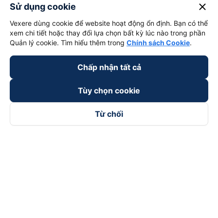
close
Sử dụng cookie
Vexere dùng cookie để website hoạt động ổn định. Bạn có thể
xem chi tiết hoặc thay đổi lựa chọn bất kỳ lúc nào trong phần
Quản lý cookie. Tìm hiểu thêm trong
Chính sách Cookie
.
Chấp nhận tất cả
Tùy chọn cookie
Từ chối
Theo dõi chúng tôi trên
Facebook
Tiktok
Youtube
Công ty TNHH Thương Mại Dịch Vụ Vexere
Địa chỉ đăng ký kinh doanh: 8C Chữ Đồng Tử, Phường Tân
Sơn Nhất, TP. Hồ Chí Minh, Việt Nam
Địa chỉ
:
Lầu 2, toà nhà H3 Circo Hoàng Diệu, 384 Hoàng Diệu,