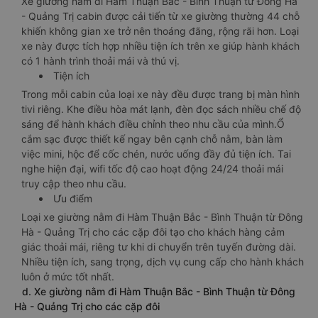
Xe giường nằm đi Hàm Thuận Bắc - Bình Thuận từ Đông Hà
- Quảng Trị cabin được cải tiến từ xe giường thường 44 chỗ
khiến không gian xe trở nên thoáng đãng, rộng rãi hơn. Loại
xe này được tích hợp nhiều tiện ích trên xe giúp hành khách
có 1 hành trình thoải mái và thú vị.
Tiện ích
Trong mỗi cabin của loại xe này đều được trang bị màn hình
tivi riêng. Khe điều hòa mát lạnh, đèn đọc sách nhiều chế độ
sáng để hành khách điều chỉnh theo nhu cầu của mình.Ổ
cắm sạc được thiết kế ngay bên cạnh chỗ nằm, bàn làm
việc mini, hộc để cốc chén, nước uống đầy đủ tiện ích. Tai
nghe hiện đại, wifi tốc độ cao hoạt động 24/24 thoải mái
truy cập theo nhu cầu.
Ưu điểm
Loại xe giường nằm đi Hàm Thuận Bắc - Bình Thuận từ Đông
Hà - Quảng Trị cho các cặp đôi tạo cho khách hàng cảm
giác thoải mái, riêng tư khi di chuyển trên tuyến đường dài.
Nhiều tiện ích, sang trọng, dịch vụ cung cấp cho hành khách
luôn ở mức tốt nhất.
d. Xe giường nằm đi Hàm Thuận Bắc - Bình Thuận từ Đông
Hà - Quảng Trị cho các cặp đôi