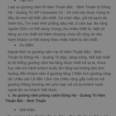
Tiện ích
Loại xe giường nằm đi Hàm Thuận Bắc - Bình Thuận từ Đông
Hà - Quảng Trị VIP Limousine 32 - 34 chỗ này được trang bị
đầy đủ mọi nội thất cần thiết. Có chăn đắp, gối kê sạch sẽ,
thơm tho, Tivi màn hình phẳng siêu nét, ổ cắm sạc đa năng
nguồn 220v có thể dùng chung cho nhiều thiết bị. Một số
hãng xe còn thiết kế thêm khoang chứa đồ rộng rãi nên
hành khách có thể mang theo nhiều hành lý cần thiết.
Ưu điểm
Ngoại hình xe giường nằm vip đi Hàm Thuận Bắc - Bình
Thuận từ Đông Hà - Quảng Trị đẹp, sáng bóng. Nổi bật nhất
là hệ thống giường nằm hai tầng được thiết kế so le, khoa
học nên khi hành khách bước lên tầng hai không làm ảnh
hưởng đến khách nằm ở giường tầng 1.Diện tích giường rộng
rãi: chiều dài 1,8 đến 1,9m còn chiều rộng gấp rưỡi so với
giường thông thường nên phù hợp với cả du khách nước
ngoài lẫn du khách Việt Nam.
c. Xe giường nằm phòng cabin Đông Hà - Quảng Trị Hàm
Thuận Bắc - Bình Thuận
Giới thiệu