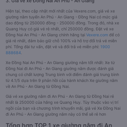
nghiệm dịch vụ của các hãng xe giường nằm đi Đồng Nai An
Phú - An Giang .
3. Giá vé xe Đồng Nai An Phú - An Giang
Hiện tại, theo cập nhật mới nhất của Vexere.com, giá vé xe
giường nằm tuyến An Phú - An Giang - Đồng Nai có mức giá
dao động từ 250000 đồng - 250000 đồng. Trong đó, nhà xe
Quang Huy có giá vé rẻ nhất, chỉ 250000 đồng. Đặt vé xe
Đồng Nai An Phú - An Giang chính hãng tại
Vexere.com
để có
giá rẻ nhất, đảm bảo giữ chỗ 100% và hỗ trợ đổi trả vé miễn
phí. Tổng đài tư vấn, đặt vé và đổi trả vé miễn phí:
1900
888684
.
Xe Đồng Nai An Phú - An Giang giường nằm tốt nhất: Xe từ
Đồng Nai đi An Phú - An Giang giường nằm được đánh giá
chung có chất lượng Trung bình với điểm đánh giá trung bình
từ 4.1/5 dựa trên 9 phản hồi của hành khách Xe giường nằm
về An Phú - An Giang từ Đồng Nai.
Giá vé xe giường nằm đi An Phú - An Giang từ Đồng Nai rẻ
nhất là 250000 của hãng xe Quang Huy. Tùy thuộc vào vị trí