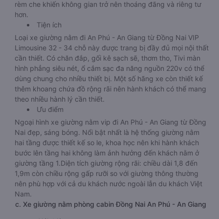
tiêu chí của nhiều khách hàng khó tính: chất lượng cao
nhưng giá cả phải chăng. Loại xe này được cải tiến từ các
dòng xe 44 chỗ, giảm số lượng giường nằm, thiết kế thêm
rèm che khiến không gian trở nên thoáng đãng và riêng tư
hơn.
Tiện ích
Loại xe giường nằm đi An Phú - An Giang từ Đồng Nai VIP
Limousine 32 - 34 chỗ này được trang bị đầy đủ mọi nội thất
cần thiết. Có chăn đắp, gối kê sạch sẽ, thơm tho, Tivi màn
hình phẳng siêu nét, ổ cắm sạc đa năng nguồn 220v có thể
dùng chung cho nhiều thiết bị. Một số hãng xe còn thiết kế
thêm khoang chứa đồ rộng rãi nên hành khách có thể mang
theo nhiều hành lý cần thiết.
Ưu điểm
Ngoại hình xe giường nằm vip đi An Phú - An Giang từ Đồng
Nai đẹp, sáng bóng. Nổi bật nhất là hệ thống giường nằm
hai tầng được thiết kế so le, khoa học nên khi hành khách
bước lên tầng hai không làm ảnh hưởng đến khách nằm ở
giường tầng 1.Diện tích giường rộng rãi: chiều dài 1,8 đến
1,9m còn chiều rộng gấp rưỡi so với giường thông thường
nên phù hợp với cả du khách nước ngoài lẫn du khách Việt