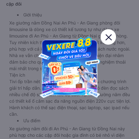
khi di chuyển trên tuyến đường dài. Nhiều tiện ích, sang
trọng, dịch vụ cung cấp cho hành khách luôn ở mức tốt
nhất.
d. Xe giường nằm đi An Phú - An Giang từ Đồng Nai cho các
cặp đôi
Giới thiệu
Xe giường nằm Đồng Nai An Phú - An Giang phòng đôi
limousine là dòng xe có thiết kế tương tự như dòng xe
limousine đi An Phú - An Giang từ Đồng Nai giường phòng.
Tuy nhiên kích thước giường nằm được thiết kế rộng hơn,
phù hợp với cả khách hàng Việt Nam lẫn khách nước ngoài.
Nhà xe vẫn chú trọng trang bị các thiết bị hiện đại nhằm
đảm bảo cho quý khách hàng có những trải nghiệm thoải
mái nhất trong suốt chuyến đi.
Tiện ích
Tivi ốp trần nét cứng, đầu HD tích hợp nhiều chương trình
giải trí hấp dẫn. Trong phòng có tai nghe, có đèn đọc sách
nhiều chế độ sáng, wifi tốc độ cao. Tại mỗi giường nằm đều
có thiết kế ổ cắm sạc đa năng nguồn điện 220v cực tiện lợi.
Hành khách có thể sạc điện thoại, sạc laptop, sạc ipad nếu
cần.