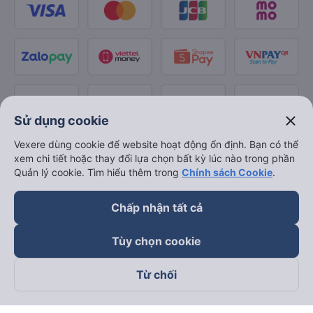
Đối tác thanh toán
close
Sử dụng cookie
Vexere dùng cookie để website hoạt động ổn định. Bạn có thể
xem chi tiết hoặc thay đổi lựa chọn bất kỳ lúc nào trong phần
Quản lý cookie. Tìm hiểu thêm trong
Chính sách Cookie
.
Chấp nhận tất cả
Tùy chọn cookie
Từ chối