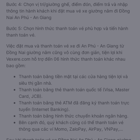
Bước 3: Chọn hãng xe đi An Phú - An Giang từ Đồng Nai
giường nằm, giờ khởi hành phù hợp. Bấm chọn vào khung giờ
quý khách muốn đi để tiến hành đặt vé.
Bước 4: Chọn vị trí/giường ghế, điểm đón, điểm trả và nhập
thông tin hành khách khi đặt mua vé xe giường nằm đi Đồng
Nai An Phú - An Giang
Bước 5: Chọn hình thức thanh toán vé phù hợp và tiến hành
thanh toán vé.
Việc đặt mua và thanh toán vé xe đi An Phú - An Giang từ
Đồng Nai giường nằm cũng vô cùng đơn giản, tiện lợi khi
Vexere.com hỗ trợ đến 06 hình thức thanh toán khác nhau
bao gồm:
Thanh toán bằng tiền mặt tại các cửa hàng tiện lợi và
siêu thị gần nhà.
Thanh toán bằng thẻ thanh toán quốc tế (Visa, Master
Card, JCB).
Thanh toán bằng thẻ ATM đã đăng ký thanh toán trực
tuyến (Internet Banking).
Thanh toán bằng hình thức chuyển khoản ngân hàng.