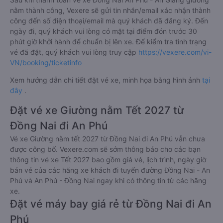
Bên cạnh đó, quý khách cũng có thể thanh toán vé
thông qua các ví Momo, ZaloPay, AirPay, VNPay,…
Sau khi thanh toán vé xe Đồng Nai An Phú - An Giang giường
nằm thành công, Vexere sẽ gửi tin nhắn/email xác nhận thành
công đến số điện thoại/email mà quý khách đã đăng ký. Đến
ngày đi, quý khách vui lòng có mặt tại điểm đón trước 30
phút giờ khởi hành để chuẩn bị lên xe. Để kiểm tra tình trạng
vé đã đặt, quý khách vui lòng truy cập
https://vexere.com/vi-
VN/booking/ticketinfo
Xem hướng dẫn chi tiết đặt vé xe, minh họa bằng hình ảnh
tại
đây
.
Đặt vé xe Giường nằm Tết 2027 từ
Đồng Nai đi An Phú
Vé xe Giường nằm tết 2027 từ Đồng Nai đi An Phú vẫn chưa
được công bố. Vexere.com sẽ sớm thông báo cho các bạn
thông tin vé xe Tết 2027 bao gồm giá vé, lịch trình, ngày giờ
bán vé của các hãng xe khách đi tuyến đường Đồng Nai - An
Phú và An Phú - Đồng Nai ngay khi có thông tin từ các hãng