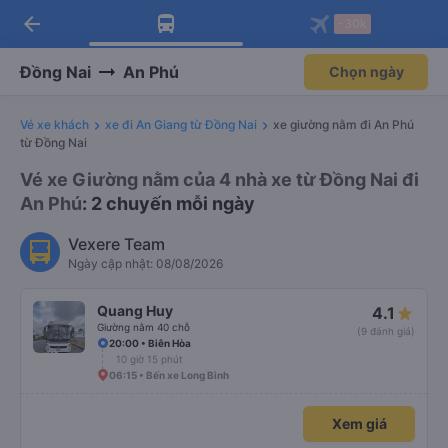
Tải app Vexere ngay!
Mở app
Nhận ưu đãi thành viên độc
quyền
arrow_back
Tải app Vexere
-30k
Mở app
-30k/ghế khi đặt vé máy bay qua
app
Đồng Nai
An Phú
Chọn ngày
Vé xe khách
xe đi An Giang từ Đồng Nai
xe giường nằm đi An Phú
từ Đồng Nai
Vé xe Giường nằm của 4 nhà xe từ Đồng Nai đi
An Phú
: 2 chuyến mỗi ngày
Vexere Team
Ngày cập nhật: 08/08/2026
Quang Huy
4.1
Giường nằm 40 chỗ
(9 đánh giá)
20:00 • Biên Hòa
10 giờ 15 phút
06:15 • Bến xe Long Bình