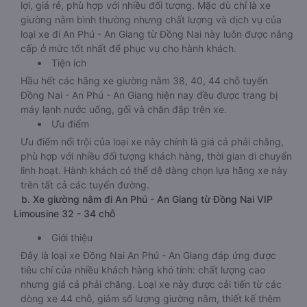
từ Đồng Nai
Xe giường nằm Đồng Nai đi An Phú - An Giang là loại xe khá
phổ biến đối với hành khách trong và ngoài nước bởi sự tiện
lợi, giá rẻ, phù hợp với nhiều đối tượng. Mặc dù chỉ là xe
giường nằm bình thường nhưng chất lượng và dịch vụ của
loại xe đi An Phú - An Giang từ Đồng Nai này luôn được nâng
cấp ở mức tốt nhất để phục vụ cho hành khách.
Tiện ích
Hầu hết các hãng xe giường nằm 38, 40, 44 chỗ tuyến
Đồng Nai - An Phú - An Giang hiện nay đều được trang bị
máy lạnh nước uống, gối và chăn đắp trên xe.
Ưu điểm
Ưu điểm nổi trội của loại xe này chính là giá cả phải chăng,
phù hợp với nhiều đối tượng khách hàng, thời gian di chuyển
linh hoạt. Hành khách có thể dễ dàng chọn lựa hãng xe này
trên tất cả các tuyến đường.
b. Xe giường nằm đi An Phú - An Giang từ Đồng Nai VIP
Limousine 32 - 34 chỗ
Giới thiệu
Đây là loại xe Đồng Nai An Phú - An Giang đáp ứng được