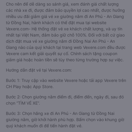
sau khi đặt vé xe đi An Phú - An Giang từ Đồng Nai giường
nằm giữa nhà xe với khách hàng sau khi đặt trực tiếp vẫn
chưa được đảm bảo 100%.
Cho nên để dễ dàng so sánh giá, xem đánh giá chất lượng
các nhà xe đi, được đảm bảo quyền lợi cao nhất, được hưởng
nhiều ưu đãi giảm giá vé xe giường nằm đi An Phú - An Giang
từ Đồng Nai, hành khách có thể đặt mua tại website
Vexere.com- Hệ thống đặt vé xe khách chất lượng, và uy tín
nhất tại Việt Nam, đảm bảo giữ chỗ 100%. Đối với bất cứ giao
dịch đặt mua vé xe giường nằm đi Đồng Nai An Phú - An
Giang nào của quý khách tại trang web Vexere.com đều được
Vexere cam kết giải quyết sự cố. Chính sách tặng coupon
giảm giá hoặc hoàn tiền sẽ tùy theo từng trường hợp sự việc.
Hướng dẫn đặt vé tại Vexere.com:
Bước 1: Truy cập vào website Vexere hoặc tải app Vexere trên
CH Play hoặc App Store.
Bước 2: Chọn giường nằm điểm đi, điểm đến, ngày đi, sau đó
chọn “TÌM VÉ XE”.