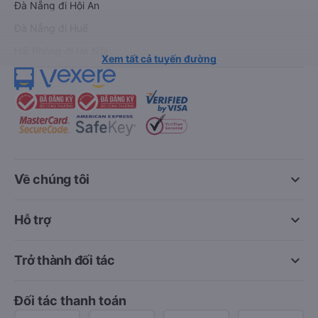
Hà Nội đi Sa Pa
Hà Nội đi Tam Đảo
Đà Nẵng đi Hội An
Đà Nẵng đi Huế
Hải Phòng đi Hà Nội
Xem tất cả tuyến đường
keyboard_arrow_down
Về chúng tôi
keyboard_arrow_down
Hỗ trợ
keyboard_arrow_down
Trở thành đối tác