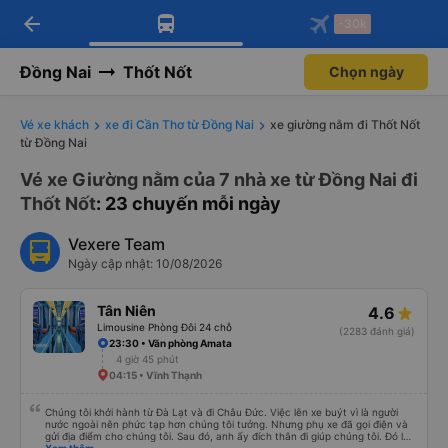
arrow_back
Tải app Vexere ngay!
Tải app Vexere
-30k
Mở app
Mở app
Nhận ưu đãi thành viên độc
-30k/ghế khi đặt vé máy bay qua
quyền
app
Đồng Nai
Thốt Nốt
Chọn ngày
Vé xe khách
xe đi Cần Thơ từ Đồng Nai
xe giường nằm đi Thốt Nốt
từ Đồng Nai
Vé xe Giường nằm của 7 nhà xe từ Đồng Nai đi
Thốt Nốt
: 23 chuyến mỗi ngày
Vexere Team
Ngày cập nhật: 10/08/2026
Tân Niên
4.6
Limousine Phòng Đôi 24 chỗ
(2283 đánh giá)
23:30 • Văn phòng Amata
4 giờ 45 phút
04:15 • Vĩnh Thạnh
Chúng tôi khởi hành từ Đà Lạt và đi Châu Đức. Việc lên xe buýt vì là người
nước ngoài nên phức tạp hơn chúng tôi tưởng. Nhưng phụ xe đã gọi điện và
gửi địa điểm cho chúng tôi. Sau đó, anh ấy đích thân đi giúp chúng tôi. Đó là