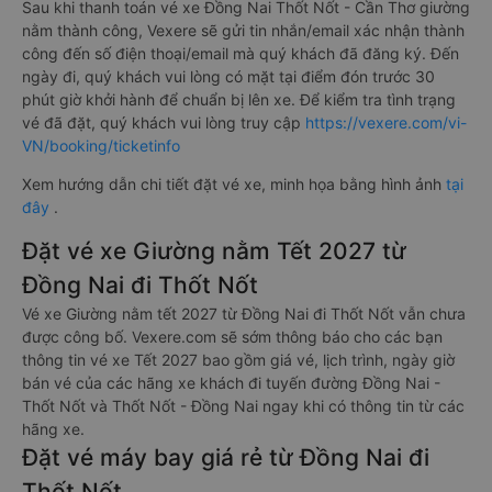
Sau khi thanh toán vé xe Đồng Nai Thốt Nốt - Cần Thơ giường
nằm thành công, Vexere sẽ gửi tin nhắn/email xác nhận thành
công đến số điện thoại/email mà quý khách đã đăng ký. Đến
ngày đi, quý khách vui lòng có mặt tại điểm đón trước 30
phút giờ khởi hành để chuẩn bị lên xe. Để kiểm tra tình trạng
vé đã đặt, quý khách vui lòng truy cập
https://vexere.com/vi-
VN/booking/ticketinfo
Xem hướng dẫn chi tiết đặt vé xe, minh họa bằng hình ảnh
tại
đây
.
Đặt vé xe Giường nằm Tết 2027 từ
Đồng Nai đi Thốt Nốt
Vé xe Giường nằm tết 2027 từ Đồng Nai đi Thốt Nốt vẫn chưa
được công bố. Vexere.com sẽ sớm thông báo cho các bạn
thông tin vé xe Tết 2027 bao gồm giá vé, lịch trình, ngày giờ
bán vé của các hãng xe khách đi tuyến đường Đồng Nai -
Thốt Nốt và Thốt Nốt - Đồng Nai ngay khi có thông tin từ các
hãng xe.
Đặt vé máy bay giá rẻ từ Đồng Nai đi
Thốt Nốt