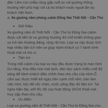
đến 1,9m còn chiều rộng gấp rưỡi so với giường thông
thường nên phù hợp với cả du khách nước ngoài lẫn du
khách Việt Nam.
c. Xe giường nằm phòng cabin Đồng Nai Thốt Nốt - Cần Thơ
Giới thiệu
Xe giường nằm đi Thốt Nốt - Cần Thơ từ Đồng Nai cabin
được cải tiến từ xe giường thường 44 chỗ khiến không gian
xe trở nên thoáng đãng, rộng rãi hơn. Loại xe này được tích
hợp nhiều tiện ích trên xe giúp hành khách có 1 hành trình
thoải mái và thú vị.
Tiện ích
Trong mỗi cabin của loại xe này đều được trang bị màn hình
tivi riêng. Khe điều hòa mát lạnh, đèn đọc sách nhiều chế độ
sáng để hành khách điều chỉnh theo nhu cầu của mình.Ổ
cắm sạc được thiết kế ngay bên cạnh chỗ nằm, bàn làm
việc mini, hộc để cốc chén, nước uống đầy đủ tiện ích. Tai
nghe hiện đại, wifi tốc độ cao hoạt động 24/24 thoải mái
truy cập theo nhu cầu.
Ưu điểm
Loại xe giường nằm đi Thốt Nốt - Cần Thơ từ Đồng Nai cho