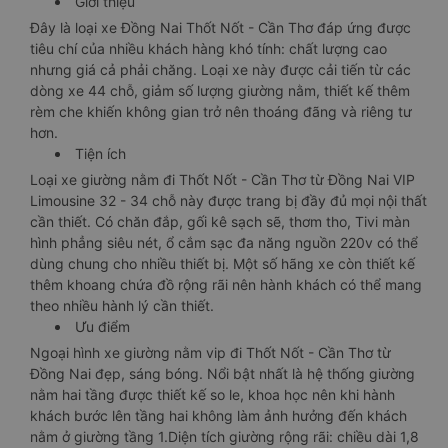
Giới thiệu
Đây là loại xe Đồng Nai Thốt Nốt - Cần Thơ đáp ứng được
tiêu chí của nhiều khách hàng khó tính: chất lượng cao
nhưng giá cả phải chăng. Loại xe này được cải tiến từ các
dòng xe 44 chỗ, giảm số lượng giường nằm, thiết kế thêm
rèm che khiến không gian trở nên thoáng đãng và riêng tư
hơn.
Tiện ích
Loại xe giường nằm đi Thốt Nốt - Cần Thơ từ Đồng Nai VIP
Limousine 32 - 34 chỗ này được trang bị đầy đủ mọi nội thất
cần thiết. Có chăn đắp, gối kê sạch sẽ, thơm tho, Tivi màn
hình phẳng siêu nét, ổ cắm sạc đa năng nguồn 220v có thể
dùng chung cho nhiều thiết bị. Một số hãng xe còn thiết kế
thêm khoang chứa đồ rộng rãi nên hành khách có thể mang
theo nhiều hành lý cần thiết.
Ưu điểm
Ngoại hình xe giường nằm vip đi Thốt Nốt - Cần Thơ từ
Đồng Nai đẹp, sáng bóng. Nổi bật nhất là hệ thống giường
nằm hai tầng được thiết kế so le, khoa học nên khi hành
khách bước lên tầng hai không làm ảnh hưởng đến khách
nằm ở giường tầng 1.Diện tích giường rộng rãi: chiều dài 1,8