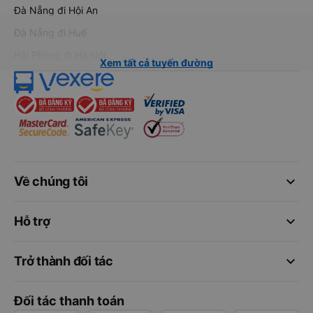
Đà Nẵng đi Hội An
Đà Nẵng đi Huế
Hải Phòng đi Hà Nội
Xem tất cả tuyến đường
keyboard_arrow_down
Về chúng tôi
keyboard_arrow_down
Hỗ trợ
keyboard_arrow_down
Trở thành đối tác
Đối tác thanh toán