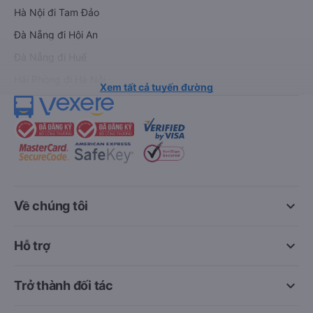
Hà Nội đi Tam Đảo
Đà Nẵng đi Hội An
Đà Nẵng đi Huế
Hải Phòng đi Hà Nội
Xem tất cả tuyến đường
keyboard_arrow_down
Về chúng tôi
keyboard_arrow_down
Hỗ trợ
keyboard_arrow_down
Trở thành đối tác