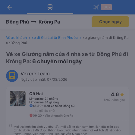
arrow_back
Tải app Vexere ngay!
Tải app Vexere
-30k
Mở app
Mở app
Nhận ưu đãi thành viên độc
-30k/ghế khi đặt vé máy bay qua
quyền
app
Đồng Phú
Krông Pa
Chọn ngày
Vé xe khách
xe đi Gia Lai từ Bình Phước
xe giường nằm đi Krông Pa
từ Đồng Phú
Vé xe Giường nằm của 4 nhà xe từ Đồng Phú đi
Krông Pa
: 6 chuyến mỗi ngày
Vexere Team
Ngày cập nhật: 07/08/2026
Cô Hai
4.6
Limousine 24 phòng
(282 đánh giá)
Limousine 34 giường
18:30 • Bến xe Miền Đông cũ
14 giờ 50 phút
09:20 • Văn phòng Krông Pa
Mọi trải nghiệm dịch vụ đều tốt, mỗi cái xe đón sớm hơn lịch đặt trên app
(chắc do lễ và đã được thông báo trước nhưng vẫn hơi kẹt lịch đã sắp xếp
trước), nhân viên nhiệt tình, lịch sự! Vẫn 5 sao nha!