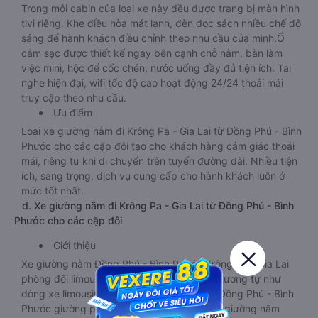
Trong mỗi cabin của loại xe này đều được trang bị màn hình
tivi riêng. Khe điều hòa mát lạnh, đèn đọc sách nhiều chế độ
sáng để hành khách điều chỉnh theo nhu cầu của mình.Ổ
cắm sạc được thiết kế ngay bên cạnh chỗ nằm, bàn làm
việc mini, hộc để cốc chén, nước uống đầy đủ tiện ích. Tai
nghe hiện đại, wifi tốc độ cao hoạt động 24/24 thoải mái
truy cập theo nhu cầu.
Ưu điểm
Loại xe giường nằm đi Krông Pa - Gia Lai từ Đồng Phú - Bình
Phước cho các cặp đôi tạo cho khách hàng cảm giác thoải
mái, riêng tư khi di chuyển trên tuyến đường dài. Nhiều tiện
ích, sang trọng, dịch vụ cung cấp cho hành khách luôn ở
mức tốt nhất.
d. Xe giường nằm đi Krông Pa - Gia Lai từ Đồng Phú - Bình
Phước cho các cặp đôi
Giới thiệu
Xe giường nằm Đồng Phú - Bình Phước Krông Pa - Gia Lai
phòng đôi limousine là dòng xe có thiết kế tương tự như
dòng xe limousine đi Krông Pa - Gia Lai từ Đồng Phú - Bình
Phước giường phòng. Tuy nhiên kích thước giường nằm