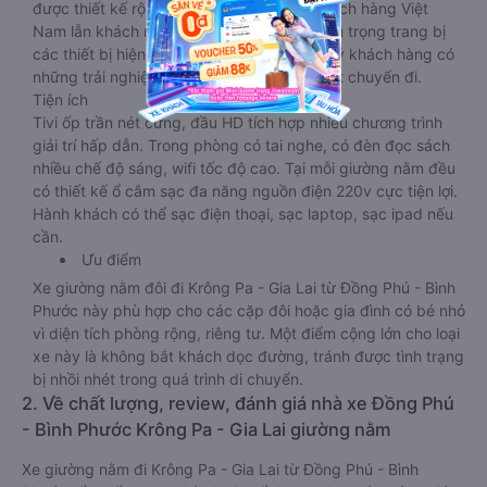
được thiết kế rộng hơn, phù hợp với cả khách hàng Việt
Nam lẫn khách nước ngoài. Nhà xe vẫn chú trọng trang bị
các thiết bị hiện đại nhằm đảm bảo cho quý khách hàng có
những trải nghiệm thoải mái nhất trong suốt chuyến đi.
Tiện ích
Tivi ốp trần nét cứng, đầu HD tích hợp nhiều chương trình
giải trí hấp dẫn. Trong phòng có tai nghe, có đèn đọc sách
nhiều chế độ sáng, wifi tốc độ cao. Tại mỗi giường nằm đều
có thiết kế ổ cắm sạc đa năng nguồn điện 220v cực tiện lợi.
Hành khách có thể sạc điện thoại, sạc laptop, sạc ipad nếu
cần.
Ưu điểm
Xe giường nằm đôi đi Krông Pa - Gia Lai từ Đồng Phú - Bình
Phước này phù hợp cho các cặp đôi hoặc gia đình có bé nhỏ
vì diện tích phòng rộng, riêng tư. Một điểm cộng lớn cho loại
xe này là không bắt khách dọc đường, tránh được tình trạng
bị nhồi nhét trong quá trình di chuyển.
2. Về chất lượng, review, đánh giá nhà xe Đồng Phú
- Bình Phước Krông Pa - Gia Lai giường nằm
Xe giường nằm đi Krông Pa - Gia Lai từ Đồng Phú - Bình