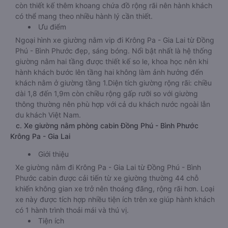
còn thiết kế thêm khoang chứa đồ rộng rãi nên hành khách
có thể mang theo nhiều hành lý cần thiết.
Ưu điểm
Ngoại hình xe giường nằm vip đi Krông Pa - Gia Lai từ Đồng
Phú - Bình Phước đẹp, sáng bóng. Nổi bật nhất là hệ thống
giường nằm hai tầng được thiết kế so le, khoa học nên khi
hành khách bước lên tầng hai không làm ảnh hưởng đến
khách nằm ở giường tầng 1.Diện tích giường rộng rãi: chiều
dài 1,8 đến 1,9m còn chiều rộng gấp rưỡi so với giường
thông thường nên phù hợp với cả du khách nước ngoài lẫn
du khách Việt Nam.
c. Xe giường nằm phòng cabin Đồng Phú - Bình Phước
Krông Pa - Gia Lai
Giới thiệu
Xe giường nằm đi Krông Pa - Gia Lai từ Đồng Phú - Bình
Phước cabin được cải tiến từ xe giường thường 44 chỗ
khiến không gian xe trở nên thoáng đãng, rộng rãi hơn. Loại
xe này được tích hợp nhiều tiện ích trên xe giúp hành khách
có 1 hành trình thoải mái và thú vị.
Tiện ích