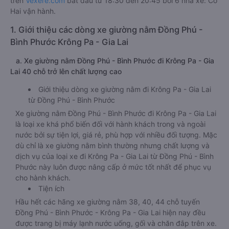
trên
Vexere.com
bắt đầu từ 18:30 đến 20:45 bởi 6 nhà xe: Cô
Hai vận hành.
1. Giới thiệu các dòng xe giường nằm Đồng Phú -
Bình Phước Krông Pa - Gia Lai
a. Xe giường nằm Đồng Phú - Bình Phước đi Krông Pa - Gia
Lai 40 chỗ trở lên chất lượng cao
Giới thiệu dòng xe giường nằm đi Krông Pa - Gia Lai
từ Đồng Phú - Bình Phước
Xe giường nằm Đồng Phú - Bình Phước đi Krông Pa - Gia Lai
là loại xe khá phổ biến đối với hành khách trong và ngoài
nước bởi sự tiện lợi, giá rẻ, phù hợp với nhiều đối tượng. Mặc
dù chỉ là xe giường nằm bình thường nhưng chất lượng và
dịch vụ của loại xe đi Krông Pa - Gia Lai từ Đồng Phú - Bình
Phước này luôn được nâng cấp ở mức tốt nhất để phục vụ
cho hành khách.
Tiện ích
Hầu hết các hãng xe giường nằm 38, 40, 44 chỗ tuyến
Đồng Phú - Bình Phước - Krông Pa - Gia Lai hiện nay đều
được trang bị máy lạnh nước uống, gối và chăn đắp trên xe.