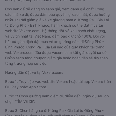
Cho nên để dễ dàng so sánh giá, xem đánh giá chất lượng
các nhà xe đi, được đảm bảo quyền lợi cao nhất, được hưởng
nhiều ưu đãi giảm giá vé xe giường nằm đi Krông Pa - Gia Lai
từ Đồng Phú - Bình Phước, hành khách có thể đặt mua tại
website Vexere.com- Hệ thống đặt vé xe khách chất lượng,
và uy tín nhất tại Việt Nam, đảm bảo giữ chỗ 100%. Đối với
bất cứ giao dịch đặt mua vé xe giường nằm đi Đồng Phú -
Bình Phước Krông Pa - Gia Lai nào của quý khách tại trang
web Vexere.com đều được Vexere cam kết giải quyết sự cố.
Chính sách tặng coupon giảm giá hoặc hoàn tiền sẽ tùy theo
từng trường hợp sự việc.
Hướng dẫn đặt vé tại Vexere.com:
Bước 1: Truy cập vào website Vexere hoặc tải app Vexere trên
CH Play hoặc App Store.
Bước 2: Chọn giường nằm điểm đi, điểm đến, ngày đi, sau đó
chọn “TÌM VÉ XE”.
Bước 3: Chọn hãng xe đi Krông Pa - Gia Lai từ Đồng Phú -
Bình Phước giường nằm, giờ khởi hành phù hợp. Bấm chọn