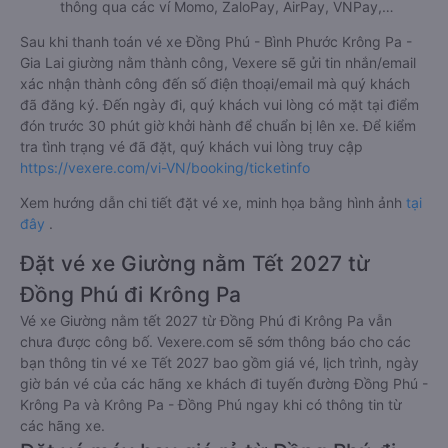
thông qua các ví Momo, ZaloPay, AirPay, VNPay,…
Sau khi thanh toán vé xe Đồng Phú - Bình Phước Krông Pa -
Gia Lai giường nằm thành công, Vexere sẽ gửi tin nhắn/email
xác nhận thành công đến số điện thoại/email mà quý khách
đã đăng ký. Đến ngày đi, quý khách vui lòng có mặt tại điểm
đón trước 30 phút giờ khởi hành để chuẩn bị lên xe. Để kiểm
tra tình trạng vé đã đặt, quý khách vui lòng truy cập
https://vexere.com/vi-VN/booking/ticketinfo
Xem hướng dẫn chi tiết đặt vé xe, minh họa bằng hình ảnh
tại
đây
.
Đặt vé xe Giường nằm Tết 2027 từ
Đồng Phú đi Krông Pa
Vé xe Giường nằm tết 2027 từ Đồng Phú đi Krông Pa vẫn
chưa được công bố. Vexere.com sẽ sớm thông báo cho các
bạn thông tin vé xe Tết 2027 bao gồm giá vé, lịch trình, ngày
giờ bán vé của các hãng xe khách đi tuyến đường Đồng Phú -
Krông Pa và Krông Pa - Đồng Phú ngay khi có thông tin từ
các hãng xe.