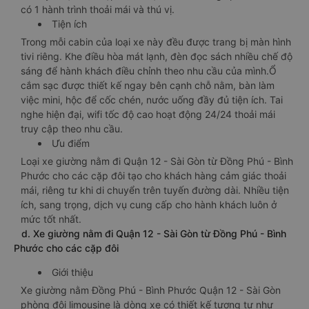
có 1 hành trình thoải mái và thú vị.
Tiện ích
Trong mỗi cabin của loại xe này đều được trang bị màn hình
tivi riêng. Khe điều hòa mát lạnh, đèn đọc sách nhiều chế độ
sáng để hành khách điều chỉnh theo nhu cầu của mình.Ổ
cắm sạc được thiết kế ngay bên cạnh chỗ nằm, bàn làm
việc mini, hộc để cốc chén, nước uống đầy đủ tiện ích. Tai
nghe hiện đại, wifi tốc độ cao hoạt động 24/24 thoải mái
truy cập theo nhu cầu.
Ưu điểm
Loại xe giường nằm đi Quận 12 - Sài Gòn từ Đồng Phú - Bình
Phước cho các cặp đôi tạo cho khách hàng cảm giác thoải
mái, riêng tư khi di chuyển trên tuyến đường dài. Nhiều tiện
ích, sang trọng, dịch vụ cung cấp cho hành khách luôn ở
mức tốt nhất.
d. Xe giường nằm đi Quận 12 - Sài Gòn từ Đồng Phú - Bình
Phước cho các cặp đôi
Giới thiệu
Xe giường nằm Đồng Phú - Bình Phước Quận 12 - Sài Gòn
phòng đôi limousine là dòng xe có thiết kế tương tự như