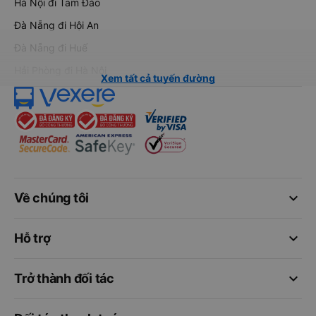
Hà Nội đi Tam Đảo
Đà Nẵng đi Hội An
Đà Nẵng đi Huế
Hải Phòng đi Hà Nội
Xem tất cả tuyến đường
keyboard_arrow_down
Về chúng tôi
keyboard_arrow_down
Hỗ trợ
keyboard_arrow_down
Trở thành đối tác