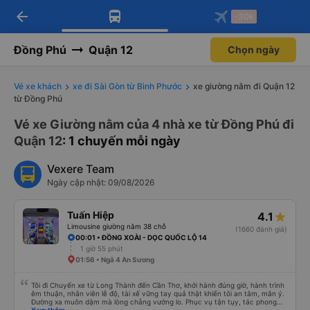
arrow_back
Tải app Vexere ngay!
Tải app Vexere
-30k
Mở app
Mở app
Nhận ưu đãi thành viên độc
-30k/ghế khi đặt vé máy bay qua
quyền
app
Đồng Phú
Quận 12
Chọn ngày
Vé xe khách
xe đi Sài Gòn từ Bình Phước
xe giường nằm đi Quận 12
từ Đồng Phú
Vé xe Giường nằm của 4 nhà xe từ Đồng Phú đi
Quận 12
: 1 chuyến mỗi ngày
Vexere Team
Ngày cập nhật: 09/08/2026
Tuấn Hiệp
4.1
Limousine giường nằm 38 chỗ
(1660 đánh giá)
00:01 • ĐỒNG XOÀI - DỌC QUỐC LỘ 14
1 giờ 55 phút
01:56 • Ngã 4 An Sương
Tôi đi Chuyến xe từ Long Thành đến Cần Thơ, khởi hành đúng giờ, hành trình
êm thuận, nhân viên lễ độ, tài xế vững tay quả thật khiến tôi an tâm, mãn ý.
Đường xa muôn dặm mà lòng chẳng vướng lo. Phục vụ tận tụy, tác phong