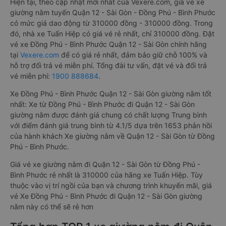
Hiện tại, theo cập nhật mới nhất của Vexere.com, giá vé xe
giường nằm tuyến Quận 12 - Sài Gòn - Đồng Phú - Bình Phước
có mức giá dao động từ 310000 đồng - 310000 đồng. Trong
đó, nhà xe Tuấn Hiệp có giá vé rẻ nhất, chỉ 310000 đồng. Đặt
vé xe Đồng Phú - Bình Phước Quận 12 - Sài Gòn chính hãng
tại
Vexere.com
để có giá rẻ nhất, đảm bảo giữ chỗ 100% và
hỗ trợ đổi trả vé miễn phí. Tổng đài tư vấn, đặt vé và đổi trả
vé miễn phí:
1900 888684
.
Xe Đồng Phú - Bình Phước Quận 12 - Sài Gòn giường nằm tốt
nhất: Xe từ Đồng Phú - Bình Phước đi Quận 12 - Sài Gòn
giường nằm được đánh giá chung có chất lượng Trung bình
với điểm đánh giá trung bình từ 4.1/5 dựa trên 1653 phản hồi
của hành khách Xe giường nằm về Quận 12 - Sài Gòn từ Đồng
Phú - Bình Phước.
Giá vé xe giường nằm đi Quận 12 - Sài Gòn từ Đồng Phú -
Bình Phước rẻ nhất là 310000 của hãng xe Tuấn Hiệp. Tùy
thuộc vào vị trí ngồi của bạn và chương trình khuyến mãi, giá
vé Xe Đồng Phú - Bình Phước đi Quận 12 - Sài Gòn giường
nằm này có thể sẽ rẻ hơn