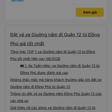
nghiêm cẩn, hiếm thấy giữa thời buổi kim tiền vội vã. Xã hội loạn đạo. Xin gửi
Xem thêm
lời tán dương chân thành, kính chúc nhà xe ngày một hưng thịnh, vạn lộ bình
an.”
Xem giá
Đặt vé xe Giường nằm đi Quận 12 từ Đồng
Phú giá tốt nhất
Tổng hợp TOP 1 xe Giường nằm đi Quận 12 từ Đồng
Phú tốt nhất hiện nay 08/2026
🚌 1. Xe Tuấn Hiệp: xe Giường nằm đi Quận 12 từ
Đồng Phú được đánh giá cao
Những thắc mắc mà hàng khách thường gặp khi đặt xe
Giường nằm đi Đồng Phú từ Quận 12
Thông tin đặt vé xe Giường nằm Đồng Phú Quận 12 của
các nhà xe
Giới thiệu về các dòng xe Giường nằm đi Quận 12 từ