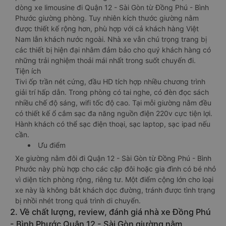
dòng xe limousine đi Quận 12 - Sài Gòn từ Đồng Phú - Bình
Phước giường phòng. Tuy nhiên kích thước giường nằm
được thiết kế rộng hơn, phù hợp với cả khách hàng Việt
Nam lẫn khách nước ngoài. Nhà xe vẫn chú trọng trang bị
các thiết bị hiện đại nhằm đảm bảo cho quý khách hàng có
những trải nghiệm thoải mái nhất trong suốt chuyến đi.
Tiện ích
Tivi ốp trần nét cứng, đầu HD tích hợp nhiều chương trình
giải trí hấp dẫn. Trong phòng có tai nghe, có đèn đọc sách
nhiều chế độ sáng, wifi tốc độ cao. Tại mỗi giường nằm đều
có thiết kế ổ cắm sạc đa năng nguồn điện 220v cực tiện lợi.
Hành khách có thể sạc điện thoại, sạc laptop, sạc ipad nếu
cần.
Ưu điểm
Xe giường nằm đôi đi Quận 12 - Sài Gòn từ Đồng Phú - Bình
Phước này phù hợp cho các cặp đôi hoặc gia đình có bé nhỏ
vì diện tích phòng rộng, riêng tư. Một điểm cộng lớn cho loại
xe này là không bắt khách dọc đường, tránh được tình trạng
bị nhồi nhét trong quá trình di chuyển.
2. Về chất lượng, review, đánh giá nhà xe Đồng Phú
- Bình Phước Quận 12 - Sài Gòn giường nằm