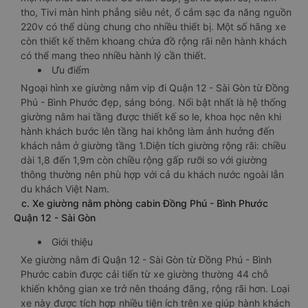
tho, Tivi màn hình phẳng siêu nét, ổ cắm sạc đa năng nguồn
220v có thể dùng chung cho nhiều thiết bị. Một số hãng xe
còn thiết kế thêm khoang chứa đồ rộng rãi nên hành khách
có thể mang theo nhiều hành lý cần thiết.
Ưu điểm
Ngoại hình xe giường nằm vip đi Quận 12 - Sài Gòn từ Đồng
Phú - Bình Phước đẹp, sáng bóng. Nổi bật nhất là hệ thống
giường nằm hai tầng được thiết kế so le, khoa học nên khi
hành khách bước lên tầng hai không làm ảnh hưởng đến
khách nằm ở giường tầng 1.Diện tích giường rộng rãi: chiều
dài 1,8 đến 1,9m còn chiều rộng gấp rưỡi so với giường
thông thường nên phù hợp với cả du khách nước ngoài lẫn
du khách Việt Nam.
c. Xe giường nằm phòng cabin Đồng Phú - Bình Phước
Quận 12 - Sài Gòn
Giới thiệu
Xe giường nằm đi Quận 12 - Sài Gòn từ Đồng Phú - Bình
Phước cabin được cải tiến từ xe giường thường 44 chỗ
khiến không gian xe trở nên thoáng đãng, rộng rãi hơn. Loại
xe này được tích hợp nhiều tiện ích trên xe giúp hành khách